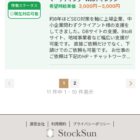
③ 5拠点すべてで同時に上位表示（訪
KPIダッシュボード、データ基盤構築、
行・AI活用
3,000円～5,000円
稼働ステータス
希望時給単価
問者数 最大+194%） ④ SNS運用でゼ
レポート+分析提案、自動化支援も行っ
ロから4ヶ月で売上300万円（EC事
ています。全顧客に対して、完全自動
◎現在対応可能
約8年ほどSEO対策を軸に上場企業、中
業） ⑤ SNS運用で1ヶ月で問い合わせ
化で前日までの流入、CVの数値がすぐ
小企業問わずクライアント様の支援を
数2〜3倍（クルーズ体験事業） ⑥
分かるようにしています。 ■外注者、
してきました。DBサイトの支援、BtoB
Webサイト制作実績30件以上 ■ 私に
パートナーは常に探しているので、提
サイト、地域事業者など幅広い支援が
しかできない3つの独自強み 【強み
携できる方のご連絡も大歓迎です！！
可能です。 直接ご依頼だけでなく、下
①】他社が断る案件を実現する開発力
請けでのご依頼も可能です。 お仕事の
「こんな機能は無理」と言われたご相
ご依頼は下記のHP・チャットワーク・
談、大歓迎です。照明連動システム・
メールまでお問い合わせお願いいたし
3D店内ビュー・AIチャットボットな
ます！ 【主な実績】 ■ECサイト（ア
ど、難易度の高い案件ほど力を発揮し
パレル） ・前年比検索経由アクセス数
ます。他社が断った案件を引き受け、
140%に増加 ・前年比購入CV数200％
納品後に紹介案件が増加した実績があ
1
2
に増加 ■Saas ・リード獲得数前年同
ります。 【強み②】自社開発のAIシス
11 件中 1 - 10 件表示
月比140％に増加 ・前年比検索経由ア
テムで圧倒的なコスパと速度 ・SEO記
クセス数170%に増加 ■英会話スクール
事自動生成システム：通常7〜12時間の
・前年比検索経由アクセス数2100%に
工程を約30分で完了。月100本以上対
増加 ・メディア経由CV数0件から約50
応可能。GoogleガイドラインとAI検索
件、間接CV数100件越え ■歯科医 ・
（LLMO）に同時最適化。 ・SNS自動
運営会社
利用規約
プライバシーポリシー
「県名 歯医者」「県名 歯科」3位、
運用システム：24時間365日稼働。年
「都市名 歯科」「都市名 歯科」1位獲
365回の改善サイクル（一般的な代行
得 ・前年比検索経由アクセス数140%
の約30倍のスピード）。 【強み③】