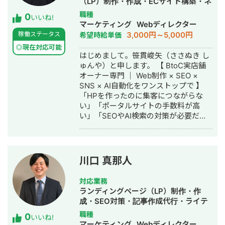
（LP）制作・作成・ECサイト構築・ネ
ク、工務店、歯科、英会話、留学、
ットショップ作成代行・SEO対策・
職種
0
WEB3.0、アパレル、士業、ブライダ
いいね!
SNS運用代行・ホームページ制作・作
マーケティング
Webディレクター
ル、人材、事務用品、工具、BtoB系な
成・リスティング広告運用代行・オウ
3,000円～5,000円
稼働ステータス
希望時給単価
ど ■独自性はWEB広告×GA4解析×独
ンドメディア制作・構築・運用代行・
自データ基盤（Tableau / Looker
◎現在対応可能
AI活用
はじめまして。笹貫峻矢（ささぬき し
Studio / BigQuery）で数値を徹底監視
ゅんや）と申します。 【 BtoC実店舗
して、ユーザー行動/心理に基づく
オーナー専門 ｜ Web制作 × SEO ×
PDCAを素早く実行していることで
SNS × AI自動化をワンストップで 】
す。 最近はAI時代で、クリエイティブ
「HPを作ったのに集客につながらな
を①背景②素材③キャッチコピーに
い」「ポータルサイトの手数料が高
分けて量産して、静止画、動画を顧客
い」「SEOやAI検索の対策が必要だと
の規定に合わせて高速でA/Bテスト行
わかっているが、何から始めればいい
い、成果改善につなげる実績も出し始
か」——こういったお悩みを抱えるレ
めています。 ■経歴：大手企業エンジ
ンタルスペース・美容サロン・ダンス
ニア、広告代理店マーケターを経験し
スタジオ・飲食店などの実店舗オーナ
て独立。 業務委託歴：博報堂、富士
川口 真那人
ーを専門に、集客が回る仕組みをまる
通、ゼビオ、EPARKなど10社以上 講師
ごと構築しています。 ■ 選ばれる理
歴：新潟大学EC特別講座、オンライン
対応業務
由：数字が証明する成果 ① HP経由売
サロン(2000人)広告講座など 海外カン
ランディングページ（LP）制作・作
上が初月で1.5倍に増加（広告費ゼロ）
ファレンス：Tableauカンファレン
成・SEO対策・記事作成代行・ライテ
② Google検索1位・AI検索
ス、ADVERTISING WEEK、SMX、
ィング・ホームページ制作・作成・オ
職種
0
（ChatGPT/Gemini）でも1位を獲得
Pubcon ■BIツールTableauなどによる
いいね!
ウンドメディア制作・構築・運用代
マーケティング
Webディレクター