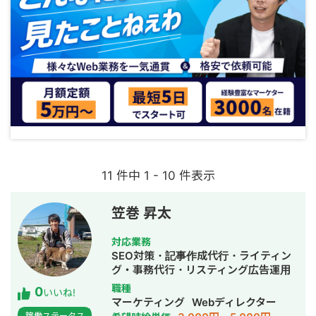
11 件中 1 - 10 件表示
笠巻 昇太
対応業務
SEO対策・記事作成代行・ライティン
グ・事務代行・リスティング広告運用
代行・オウンドメディア制作・構築・
職種
0
いいね!
運用代行・AI活用
マーケティング
Webディレクター
稼働ステータス