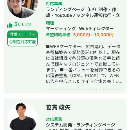
発生にもつながったことがあります。
対応業務
主に中小企業の建設系のお客様のサイ
ランディングページ（LP）制作・作
トを対策させていただいておりまし
成・Youtubeチャンネル運営代行・立
た。実際にお話を伺っての対策が重要
ち上げ・SNS運用代行・バナー制作・
職種
5
と考えておりますので、現時点でのサ
いいね!
デザイン・リスティング広告運用代
マーケティング
Webディレクター
イトの課題点の洗い出しから、取材や
行・オウンドメディア制作・構築・運
5,000円～10,000円
稼働ステータス
希望時給単価
写真撮影などを通して魅力的な記事の
用代行・動画制作・動画編集・AI活用
作成をさせていただければと存じま
◎現在対応可能
■WEBマーケター、広告運用、データ
す。
基盤構築等で業務委託10社以上。現在
は自社組織で各分野の優秀な若手と組
んで様々なプロジェクトで支援してい
ます。 ■一番バリューを発揮できるの
は獲得重視（CPA、ROAS）で、WEB
広告を中心としたサイト全体の売上UP
で、Google広告,Meta広告を始め動画
広告,アフィリエイト,DSPなど一通り経
験して広告費運用総額は50億円以上で
す。 データに連動して数値を改善して
笹貫 峻矢
いくアプローチでは90%以上の再現性
があります（期間限定キャンペーン、
対応業務
アプリ無料登録など一部除く）。 経験
システム開発・ランディングページ
業種：EC通販系、学習塾、クリニッ