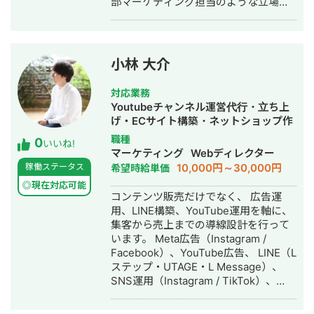
部マーケティング担当のような立場
で、SNS・LINE・Web集客・AI活用を
組み合わせた実行支援を行っていま
す。単なる運用代行ではなく、事業理
解をもとにした戦略設計、施策実行、
小林 大介
改善提案まで伴走するスタイルを大切
にしています。 また、ChatGPT、
対応業務
Claude、Gemini、Claude Code、
Youtubeチャンネル運営代行・立ち上
Codexなどの生成AIを日常業務に取り
げ・ECサイト構築・ネットショップ作
入れており、マーケティング業務の効
成代行・SNS運用代行・リスティング
職種
0
率化、資料作成、メール返信、日程調
いいね!
広告運用代行・動画制作・動画編集・
マーケティング
Webディレクター
整、請求書・見積書作成、KPIモニタリ
AI活用
10,000円～30,000円
稼働ステータス
希望時給単価
ング、スライド生成など、ビジネスの
現場で使えるAI活用の支援にも注力し
◎現在対応可能
コンテンツ販売だけでなく、 広告運
ています。
用、LINE構築、YouTube運用を軸に、
集客から売上までの導線設計を行って
います。 Meta広告（Instagram /
Facebook）、YouTube広告、 LINE（L
ステップ・UTAGE・L Message）、
SNS運用（Instagram / TikTok）、
MEOまで対応可能です。 これまでに、
・パーソナルジムで広告費4万円 → 新