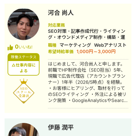
規12名集客 ・飲食店のInstagram広告
でフォロワー単価49円を実現 ・手相チ
河合 尚人
ャンネル：動画2本で収益化 ・スピリ
チュアルチャンネル：動画4本で収益化
対応業務
・釣り／野球／観光系など複数ジャン
SEO対策・記事作成代行・ライティン
ルのYouTube運用 を経験しています。
グ・オウンドメディア制作・構築・運
単なる運用代行ではなく、 「集客→教
用代行・AI活用
マーケティング
Webアナリスト
職種
0
育→成約」までを一つの流れとして設
いいね!
1,000円～3,000円
希望時給単価
計するのが強みです。 特に、店舗ビジ
稼働ステータス
ネスや講座ビジネス、 スピリチュアル
はじめまして、河合尚人と申します。
系コンテンツのYouTube運用は得意分
△仕事内容に
前職でHP制作会社（SEO担当）5年、
野です。 30〜90万円帯の講座販売導線
よる
現職で広告代理店（アカウントプラン
の設計経験もあり、 売上に直結するマ
ナー）1年半（2026/5時点）を経験。
ーケティング設計を意識して取り組ん
・お客様にヒアリング、取材を行って
でいます。案件によっては、 「何をや
のSEOライティング ・外注による被リ
るべきか分からない」状態から相談さ
ンク施策 ・GoogleAnalyticsやSearch
れることも多いです。 その場合でも、
Console、GRC、Ahrefsなどを使用し
現状整理から一緒に設計します。
たデータ分析 ・WordPressやFTP情報
をいただいての記事投稿やコードの編
集 ・構造化マークアップの設置 などで
伊藤 潤平
の経験があり、実際にお問い合わせの