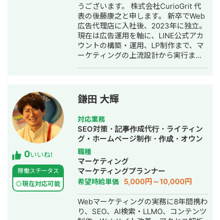
うございます。 株式会社CurioGrit 代
表の後藤康之と申します。 新卒でWeb
広告代理店に入社後、2023年に独立。
現在は広告運用を軸に、LINE公式アカ
ウントの構築・運用、LP制作まで、マ
ーケティングの上流設計から実行まで
一気通貫でご支援しています。 ▼最大
の強み 広告、SNSの導線を踏まえた上
での公式LINEの構築・運用になりま
す。 広告・SEO・SNSで新規流入を獲
鎌田 大輝
得 → LP・導線設計でLINEに誘導 → 教
育 → CV この全体フローの設計・実行
対応業務
が強みです。 ▼対応ツール・領域 GA4
SEO対策・記事作成代行・ライティン
/ GTM / Looker Studio / Lステップ・L
グ・ホームページ制作・作成・オウン
Message（エルメ）/ LP制作 / バナ
ドメディア制作・構築・運用代行・AI
職種
0
ー・動画制作 / SEO / SNS運用 ▼対応
いいね!
活用
マーケティング
可能な広告媒体 Google広告（検索・デ
マーケティングプランナー
稼働ステータス
ィスプレイ・P-MAX・YouTube）/
5,000円～10,000円
希望時給単価
Yahoo!広告 / Meta広告（Facebook・
◎現在対応可能
Instagram）/ LINE広告 / TikTok広告 /
Webマーケティングの実務に8年間携わ
X広告 / SmartNews広告 / Outbrain /
り、SEO、AI検索・LLMO、コンテンツ
Taboola ▼代表的な実績 ・Meta広告で