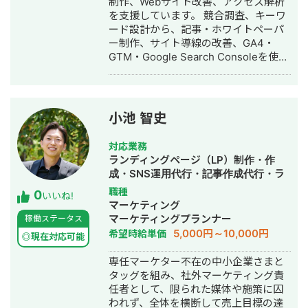
制作、Webサイト改善、アクセス解析
ROI維持のまま月予算200万→1,200万
を支援しています。 競合調査、キーワ
円まで拡大（オンラインアシスタント
ード設計から、記事・ホワイトペーパ
事業） ・LINE友だち約9,700人獲得、
ー制作、サイト導線の改善、GA4・
テイクアウト売上前年比121%達成（飲
GTM・Google Search Consoleを使っ
食チェーン） ▼得意業界 店舗系（飲
た効果測定まで一貫して対応します。
食・美容・クリニック）/ 人材紹介 / ス
診断だけで終わらせず、課題の優先順
クール / BtoB ▼サービス内容 ①LINE
位を整理し、必要に応じて制作・実
公式アカウント構築・運用（初期15万
装・改善運用まで支援します。 BtoB領
円〜 / 月額5万円〜） ②広告運用代行
小池 智史
域を中心に、人材育成、建築・不動
（固定5万円 / 手数料20％）
産、IT・DX、士業などの支援経験があ
対応業務
ります。現在は合同会社SuzuLaboを運
ランディングページ（LP）制作・作
営しています。
成・SNS運用代行・記事作成代行・ラ
イティング・ホームページ制作・作
職種
0
いいね!
成・バナー制作・デザイン・ロゴデザ
マーケティング
イン・作成・リスティング広告運用代
マーケティングプランナー
稼働ステータス
行・動画制作・動画編集・AI活用
5,000円～10,000円
希望時給単価
◎現在対応可能
専任マーケター不在の中小企業さまと
タッグを組み、社外マーケティング責
任者として、限られた媒体や施策に囚
われず、全体を横断して売上目標の達