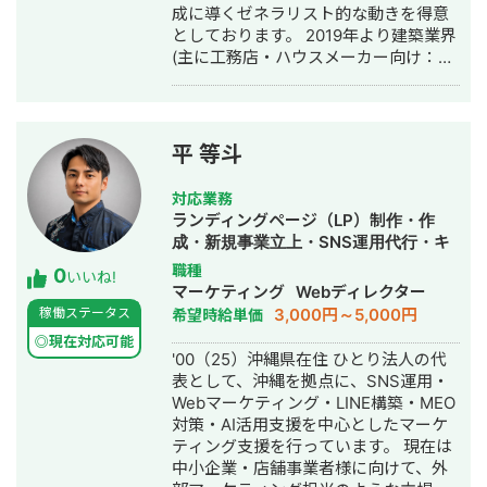
成に導くゼネラリスト的な動きを得意
としております。 2019年より建築業界
(主に工務店・ハウスメーカー向け：注
文住宅、リフォーム、外構エクステリ
アなど)特化のWeb系ベンチャー企業に
て5年間、累計50社を超えるマーケテ
ィングコンサルティングおよび実行支
平 等斗
援に従事。 現在は独立し、マーケティ
ングコンサルティング会社(株式会社
対応業務
Monokrome)を創設。 【このような企
ランディングページ（LP）制作・作
業にオススメ】 ・マーケティングを強
成・新規事業立上・SNS運用代行・キ
化したいが、何に手を付けたらいいか
ャスティング・記事作成代行・ライテ
職種
0
分からない ・各施策のパートナーはい
いいね!
ィング・オウンドメディア制作・構
マーケティング
Webディレクター
るが、全体を俯瞰して品質管理/ディレ
築・運用代行・動画制作・動画編集・
3,000円～5,000円
稼働ステータス
希望時給単価
クションできる人材がほしい ・マーケ
採用代行・AI活用
ティングの内製化に向けて専任担当者
◎現在対応可能
'00（25）沖縄県在住 ひとり法人の代
の伴走支援をしてほしい
表として、沖縄を拠点に、SNS運用・
Webマーケティング・LINE構築・MEO
対策・AI活用支援を中心としたマーケ
ティング支援を行っています。 現在は
中小企業・店舗事業者様に向けて、外