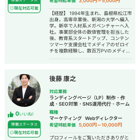
3,000円～5,000円
希望時給単価
◎現在対応可能
【経歴】 1994年生まれ、島根県松江市
出身。高専卒業後、新潟の大学へ編入
学。新卒で人材系メガベンチャーへ入
社。事業部全体の数値管理を担当した
後、教育系スタートアップ、コンテン
ツマーケ支援会社でメディアのゼロイ
チを複数経験し、数百万PVのメディア
グロースを実現。 その後、業界トップ
の通販会社で、SEO・広告による集客
からMA・LINEによる追客まで複数チャ
ネルを横断した利益（LTV-ROAS）改
後藤 康之
善を経験。 Web解析を軸に、集客→売
上→利益改善まで伴走します。
対応業務
ランディングページ（LP）制作・作
成・SEO対策・SNS運用代行・ホーム
ページ制作・作成・バナー制作・デザ
職種
0
いいね!
イン・リスティング広告運用代行・オ
マーケティング
Webディレクター
ウンドメディア制作・構築・運用代
5,000円～10,000円
稼働ステータス
希望時給単価
行・採用代行・AI活用
◎現在対応可能
プロフィールをご覧いただきありがと