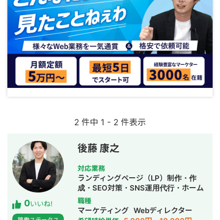
2 件中 1 - 2 件表示
後藤 康之
対応業務
ランディングページ（LP）制作・作
成・SEO対策・SNS運用代行・ホーム
ページ制作・作成・バナー制作・デザ
職種
0
いいね!
イン・リスティング広告運用代行・オ
マーケティング
Webディレクター
ウンドメディア制作・構築・運用代
稼働ステータス