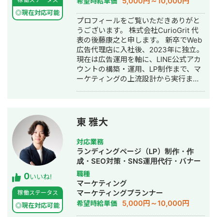
5,000円～10,000円
希望時給単価
行・採用代行・AI活用
◎現在対応可能
プロフィールをご覧いただきありがと
うございます。 株式会社CurioGrit 代
表の後藤康之と申します。 新卒でWeb
広告代理店に入社後、2023年に独立。
現在は広告運用を軸に、LINE公式アカ
ウントの構築・運用、LP制作まで、マ
ーケティングの上流設計から実行まで
一気通貫でご支援しています。 ▼最大
の強み 広告、SNSの導線を踏まえた上
での公式LINEの構築・運用になりま
す。 広告・SEO・SNSで新規流入を獲
東 雅大
得 → LP・導線設計でLINEに誘導 → 教
育 → CV この全体フローの設計・実行
対応業務
が強みです。 ▼対応ツール・領域 GA4
ランディングページ（LP）制作・作
/ GTM / Looker Studio / Lステップ・L
成・SEO対策・SNS運用代行・バナー
Message（エルメ）/ LP制作 / バナ
制作・デザイン・リスティング広告運
職種
0
ー・動画制作 / SEO / SNS運用 ▼対応
いいね!
用代行・採用代行
マーケティング
可能な広告媒体 Google広告（検索・デ
マーケティングプランナー
稼働ステータス
ィスプレイ・P-MAX・YouTube）/
5,000円～10,000円
希望時給単価
Yahoo!広告 / Meta広告（Facebook・
◎現在対応可能
Instagram）/ LINE広告 / TikTok広告 /