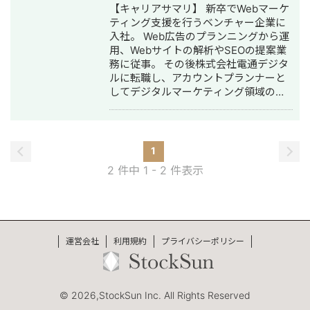
【キャリアサマリ】 新卒でWebマーケ
X広告 / SmartNews広告 / Outbrain /
ティング支援を行うベンチャー企業に
Taboola ▼代表的な実績 ・Meta広告で
入社。 Web広告のプランニングから運
ROI維持のまま月予算200万→1,200万
用、Webサイトの解析やSEOの提案業
円まで拡大（オンラインアシスタント
務に従事。 その後株式会社電通デジタ
事業） ・LINE友だち約9,700人獲得、
ルに転職し、アカウントプランナーと
テイクアウト売上前年比121%達成（飲
してデジタルマーケティング領域の企
食チェーン） ▼得意業界 店舗系（飲
画提案と運用に従事。 独立後はフリー
食・美容・クリニック）/ 人材紹介 / ス
ランスとしてコンサルティング案件や
クール / BtoB ▼サービス内容 ①LINE
企業の広告集客支援を行い、Web広
公式アカウント構築・運用（初期15万
告、SEOからペルソナ設計、DX支援ま
円〜 / 月額5万円〜） ②広告運用代行
1
で、デジタルマーケティングのフルフ
（固定5万円 / 手数料20％）
2 件中 1 - 2 件表示
ァネル最適化支援に取り組んでいる。
【経験プロジェクト】 マーケティング
支援会社・広告代理店時代では広告を
中心とした顧客のマーケティング課題
に対して提案業務、実際の運用進行の
運営会社
利用規約
プライバシーポリシー
プロジェクトに関わる。経験プロジェ
クトは以下の通り ・アパレル：ECサイ
トの解析とWeb広告の運用 ・広告代理
店：問い合わせ増加目的によるブログ
© 2026,StockSun Inc. All Rights Reserved
記事の拡充 ・司法書士事務所：成約確