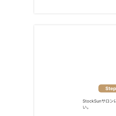
Ste
StockSun
い。