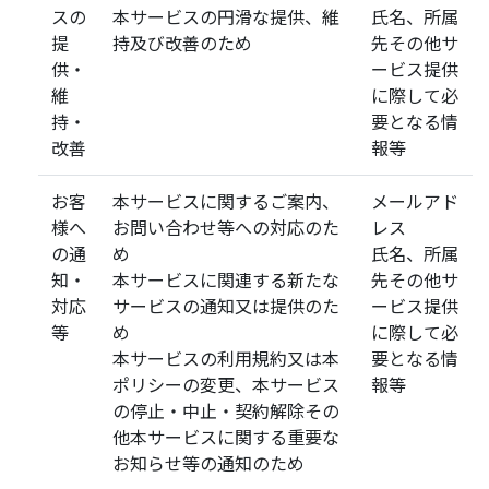
スの
本サービスの円滑な提供、維
氏名、所属
提
持及び改善のため
先その他サ
供・
ービス提供
維
に際して必
持・
要となる情
改善
報等
お客
本サービスに関するご案内、
メールアド
様へ
お問い合わせ等への対応のた
レス
の通
め
氏名、所属
知・
本サービスに関連する新たな
先その他サ
対応
サービスの通知又は提供のた
ービス提供
等
め
に際して必
本サービスの利用規約又は本
要となる情
ポリシーの変更、本サービス
報等
の停止・中止・契約解除その
他本サービスに関する重要な
お知らせ等の通知のため