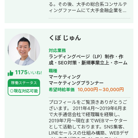
る。その後、大手の総合系コンサルテ
ィングファームにて大手金融企業を顧
客としたIT系、会計系のプロジェクト
を経て、2017年7月にStockSun株式会
社を創業。
くぼ じゅん
対応業務
ランディングページ（LP）制作・作
成・SEO対策・新規事業立上・ホーム
ページ制作・作成・リスティング広告
職種
1175
いいね!
運用代行
マーケティング
マーケティングプランナー
稼働ステータス
10,000円～30,000円
希望時給単価
◎現在対応可能
プロフィールをご覧頂きありがとうご
ざいます。 2011年4月～2019年6月ま
で大手通信会社で経理職を経験し、
2019年7月～現在までWEBマーケター
として活動しております。SNS集客、
LINEセールスの仕組み構築、WEBデザ