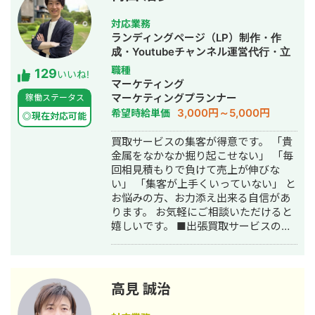
ておりまして24時間365日対応が可能
です。 実際、弊社は地域名＋施術で上
対応業務
位表示が得意得意で、かなりの施術名
ランディングページ（LP）制作・作
をハックしています。 また、医療広告
成・Youtubeチャンネル運営代行・立
ガイドライン、薬機法にも対応した知
ち上げ・SEO対策・SNS運用代行・記
職種
129
見もあり安全性にも対応しておりま
いいね!
事作成代行・ライティング・ホームペ
マーケティング
す。 ■実績■ ・某美容系ビックワード
ージ制作・作成・リスティング広告運
マーケティングプランナー
稼働ステータス
で圏外→10位以内（半年） ・美容施術
用代行・オウンドメディア制作・構
3,000円～5,000円
希望時給単価
系ビッグワード 2位 ・新規患者数PV
◎現在対応可能
築・運用代行
が3ヶ月で２倍 ・半年で新規患者数が
買取サービスの集客が得意です。 「貴
1.5倍！
金属をなかなか掘り起こせない」 「毎
回相見積もりで負けて売上が伸びな
い」 「集客が上手くいっていない」 と
お悩みの方、お力添え出来る自信があ
ります。 お気軽にご相談いただけると
嬉しいです。 ■出張買取サービスの集
客成功事例 https://freelance-
meikan.com/freelance/355/blog/1175
■経歴・職歴 2020年6月〜 Webマー
ケ支援会社（当時社員7名）にインター
高見 誠治
ンとして参画し、案件獲得に向けた自
社集客（SEO・Web広告運用・LP制