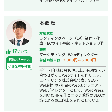
イン作成が強みでインフルエンサーの
方のLINE構築や整体師の方のコンサル
などの実績がございます。
本郷 輝
対応業務
ランディングページ（LP）制作・作
成・ECサイト構築・ネットショップ作
成代行・SEO対策・記事作成代行・ラ
職種
17
いいね!
イティング・ホームページ制作・作
マーケティング
Webディレクター
成・オウンドメディア制作・構築・運
3,000円～5,000円
稼働ステータス
希望時給単価
用代行
◎現在対応可能
半年～1年後に月10件以上、有効な問い
合わせがくるWebサイトを作ります。
エイチリンク株式会社代表。SEO・
Web制作歴7年目のWebエンジニア・
Webディレクターとして、WordPress
を用いたHP制作とニッチ業界のSEO対
策による売上向上を専門としていま
す。 HP/LP制作実績は100サイト以
上。パーソナルジム、土木工事会社、