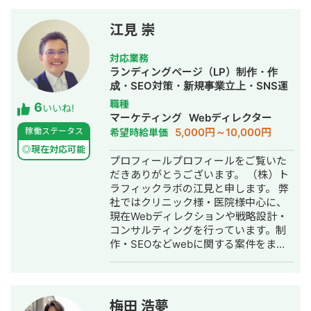
不動産会社など多業種に対応してきま
した。SEO対策においては、ゼロから
江見 崇
立ち上げた新規サイトをニッチ市場で
サービスキーワード検索1位に導き、月
対応業務
間1.5万PV、月商500万円の売上を実現
ランディングページ（LP）制作・作
した実績があります。 エンジニア知識
成・SEO対策・新規事業立上・SNS運
を持ったSEOディレクターとして、大
用代行・記事作成代行・ライティン
職種
6
量のページを作成するようないわゆる
いいね!
グ・翻訳・ホームページ制作・作成・
マーケティング
Webディレクター
データベース型のサイトの構築も得意
バナー制作・デザイン・ロゴデザイ
5,000円～10,000円
稼働ステータス
希望時給単価
です。 競合が対応しきれないような細
ン・作成・イラスト制作・リスティン
かいキーワードまで対策して、お問合
◎現在対応可能
グ広告運用代行
プロフィールプロフィールをご覧いた
せにつなげる戦略でお客様の売上に貢
だきありがとうございます。 （株）ト
献します。 少し珍しいキャリアの特徴
ラフィックラボの江見と申します。 弊
として、Fリーグ（フットサル日本トッ
社ではクリニック様・医院様中心に、
プリーグ）のエスポラーダ北海道、バ
現在Webディレクションや戦略設計・
サジィ大分でプロ選手として活動しな
コンサルティングを行っています。制
がらWeb制作の経験を積んできました
作・SEOなどwebに関する案件をまる
（バサジィ大分在籍時は完全プロ契約
っと丸投げしていただいても対応が可
のため1年間休職）。 アスリートとし
能です。 緻密な戦略でクリニック様の
ての経験で培った「やると決めたら徹
集客をお手伝いさせていただきます。
底的にやり抜く」精神で、お客様のプ
また、常にレスを早めに対応を心がけ
ロジェクトに全力で取り組みます。
梅田 浩夢