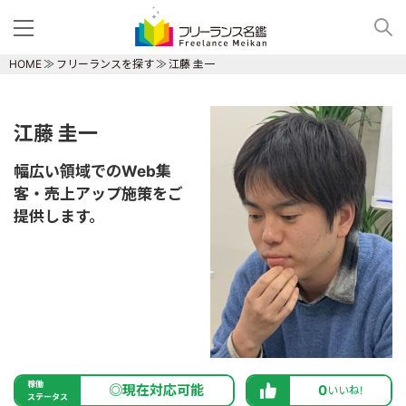
HOME
フリーランスを探す
江藤 圭一
江藤 圭一
幅広い領域でのWeb集
客・売上アップ施策をご
提供します。
稼働
◎現在対応可能
0
いいね!
ステータス