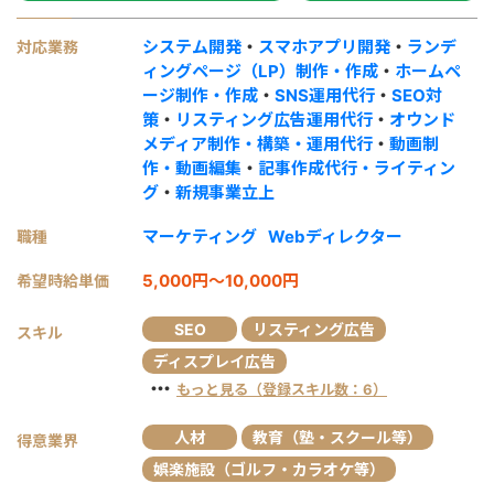
システム開発
・
スマホアプリ開発
・
ランデ
対応業務
ィングページ（LP）制作・作成
・
ホームペ
ージ制作・作成
・
SNS運用代行
・
SEO対
策
・
リスティング広告運用代行
・
オウンド
メディア制作・構築・運用代行
・
動画制
作・動画編集
・
記事作成代行・ライティン
グ
・
新規事業立上
マーケティング
Webディレクター
職種
5,000円～10,000円
希望時給単価
SEO
リスティング広告
スキル
ディスプレイ広告
・・・
もっと見る（登録スキル数：6）
人材
教育（塾・スクール等）
得意業界
娯楽施設（ゴルフ・カラオケ等）