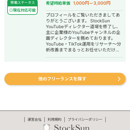
1,000円～3,000円
稼働ステータス
希望時給単価
壁」で1位 ・「外壁塗装」で3位 ・「埼
TikTok・YouTube・LINEの全SNSプラ
玉 リフォーム」「千葉県 外壁塗装」
ットフォームに対応した一気通貫の伴
◎現在対応可能
プロフィールをご覧いただきましてあ
「つくば市 外壁塗装」など地域キーワ
走型PR支援を提供し、累計支援実績
りがとうございます。 StockSun
ードでも1位を多数獲得 【自己紹介】
300社以上。Lステップ正規代理店・iス
YouTubeディレクター道場を修了し、
・高校卒業後、札幌市で老舗の施工会
テップ正規代理店として、LINE・
主に企業様のYouTubeチャンネルの企
社に就職。職人として活動する ・
Instagramの自動化支援にも対応。 代
画ディレクターを務めております。
RIZAPの子会社に転職し、10年勤務。
理店ビジネスでは1年間で174社の加盟
YouTube・TikTok運用をリサーチ～分
事業部で最年少の支配人となり、新規
獲得・売上9,500万円を達成するなど、
析改善までまるっとお任せいただけま
出店などを経験 ・副業だったマーケテ
地方発のデジタルマーケティング会社
す。 【経歴】 ▷法政大学経済学部卒業
ィング技術をもって独立 ・個人事業と
として実績を積み上げています。
後、大手鉄道会社に勤務 └観光開発事
して3年で利益8倍を達成。「トソーマ
業 └インバウンド事業 └SNS運用業務
株式会社」を設立 ・法人化後も、3年
に携わる ▷2024年 フリーランスとし
連続で150％以上の業績アップを実現
他のフリーランスを探す
て独立 └YouTube戦略立案 └動画制作
【略歴】 2018年〜2021年 ・外壁塗装
└YouTubeコンサル └TikTok運用代行
会社の集客のプロとして個人事業主で
▷YouTubeスクール講師業 └株式会社
活動 2022年〜 ・トソーマ株式会社
EAVALが運営するYouTubeスクール講
代表取締役 >リフォーム業・建設業
師 └YouTubeの伸ばし方を教えるスク
の集客支援 >SEO事業 >リスティ
ール 【主な実績】 ・YouTube運営経験
ング広告事業 >ホームページ・LP制
2年半 ・動画制作本数220本以上 ・外
作事業 LINE（無料相談をご希望の方）
注実績200件以上(クラウドソーシング
運営会社
https://s.lmes.jp/landing-
利用規約
プライバシーポリシー
サイト、オンラインサロン等) ・リサー
qr/2000788262-7YNDe1MK?