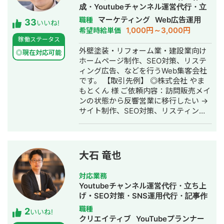
入職。臨床の現場で集客・経営課題を
+評判」で1位、「転職エージェント お
成・Youtubeチャンネル運営代行・立
肌で感じ、デジタルマーケティングへ
すすめ」で10位以内を獲得。
ち上げ・SEO対策・新規事業立上・
マーケティング
Web広告運用
職種
33
の関心が深まる。 ■ 誠美接骨院 創
#YouTube ・法人向けYouTubeチャン
いいね!
SNS運用代行・記事作成代行・ライテ
1,000円～3,000円
希望時給単価
業・FC学習塾 オーナー就任 岐阜県に
ネル運営に立ち上げ時から携わり、チ
ィング・ホームページ制作・作成・バ
稼働ステータス
「誠美接骨院」を開業。県下初の取り
ャンネル登録者数4,000人、月間商談獲
ナー制作・デザイン・リスティング広
外壁塗装・リフォーム業・建設業向け
組みとして交通事故専門弁護士法人と
得10〜15件達成。 →企画、台本作成、
◎現在対応可能
告運用代行・オウンドメディア制作・
ホームページ制作、SEO対策、リステ
の業務提携を締結し、客単価80,000円
撮影、編集、分析全て担当。 ■ 主な経
構築・運用代行・動画制作・動画編集
ィング広告、などを行うWeb集客会社
の高単価ビジネスモデルを確立。その
験業界 ・買取サービス ・不用品回収
です。 【取引先例】 ◎株式会社 やま
後、FC学習塾「キミノスクール岐阜
・人材紹介：toC/toBいずれも経験あり
もとくん 様 ご依頼内容：訪問販売メイ
校」のオーナーとしても教育事業に参
・営業代行 ・SaaS ・広告代理店 ・飲
ンの状態から反響営業に移行したい →
入。自院・塾の集客でSNSやLINEを活
食店 ・官公庁
サイト制作、SEO対策、リスティング
用したデジタルマーケティングを実
広告運用を実施 ◎株式会社 植田板金店
践・検証する中で、中小企業向けの
様 ご依頼内容：複数サイトのSEO対策
Webコンサルティング事業を開始。現
を依頼したい →SEO対策を実施 ◎アス
在も代表院長として在籍。 ■ 株式会社
ムコーポレーション（ユーペイント）
RYS REALIZE 代表取締役（創業・現在
大石 竜也
様 ご依頼内容：Web集客を依頼したい
13年目） 「地域の利益を生み出し課題
→サイト制作、SEO対策、リスティン
解決を実現する（Regional Yield
対応業務
グ広告運用を実施 ◎商工会・業界メデ
Solution REALIZE）」をミッションに
Youtubeチャンネル運営代行・立ち上
ィア支援例 「東村山市商工会」様 「外
掲げ、岐阜県を拠点に全国の中小企
げ・SEO対策・SNS運用代行・記事作
壁塗装の窓口」様 ほか多数 ◎難関キー
業・スタートアップを対象としたSNS
成代行・ライティング・動画制作・動
職種
2
ワードで上位表示 ・「屋根」で1位 ・
プロモーション・デジタルPR戦略支援
いいね!
画編集・AI活用
クリエイティブ
YouTubeプランナー
「ガルバリウム 鋼板」で1位 ・「塗り
事業を展開。 Instagram・X・