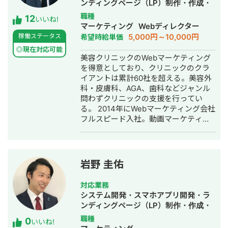
ンディングページ（LP）制作・作成・
Youtubeチャンネル運営代行・立ち上
職種
12
いいね!
げ・ECサイト構築・ネットショップ作
マーケティング
Webディレクター
成代行・SEO対策・新規事業立上・
5,000円～10,000円
稼働ステータス
希望時給単価
SNS運用代行・記事作成代行・ライテ
◎現在対応可能
ィング・ホームページ制作・作成・バ
美容クリニックのWebマーケティング
ナー制作・デザイン・ロゴデザイン・
を得意としており、クリニックのクラ
作成・リスティング広告運用代行・オ
イアントは累計60社を超える。美容外
ウンドメディア制作・構築・運用代
科・皮膚科、AGA、歯科などジャンル
行・動画制作・動画編集・営業代行
問わずクリニックの支援を行ってい
る。 2014年にWebマーケティング会社
フルスピード入社。動画マーケティン
グ事業部立ち上げや、PR・SNS・SEO
の部署マネージャーを務める。営業職
として社内MVPを獲得。4年間在籍し
独立。 独立後はフリーランスとなり、
岩野 圭佑
フロントエンドエンジニア兼総合Web
マーケターとして活動。現在はWebコ
対応業務
ンサルティング会社を創設し、法人と
システム開発・スマホアプリ開発・ラ
してStockSunに参画。
ンディングページ（LP）制作・作成・
Youtubeチャンネル運営代行・立ち上
職種
0
いいね!
げ・ECサイト構築・ネットショップ作