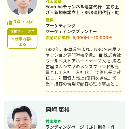
対応業務
作・YouTubeチャンネル運用・メール
Youtubeチャンネル運営代行・立ち上
マーケティング等）を担当。 2022年3
げ・新規事業立上・SNS運用代行・動
月 名古屋大学理学部数学科卒。 2022
画制作・動画編集
職種
14
年4月〜 Webマーケ会社勤務。人材
いいね!
マーケティング
系クライアントを主に担当。 2024年11
マーケティングプランナー
稼働ステータス
月 これまでの経験を活かして独立し、
5,000円～10,000円
希望時給単価
株式会社プラマーケを設立。 ホームペ
△仕事内容に
ージ：https://plumarke.co.jp/ ■実績
よる
1982年、岐阜県生まれ。NSC名古屋フ
（※一部抜粋） #広告運用 ・出張買取
ァッション専門学校卒業。 ■ 株式会社
サービスにて、ROAS350%など、好調
ワールドストアパートナーズ入社 JR名
な事例が複数あり。 ・StockSun営業
古屋タカシマヤのメンズブランド販売
代行サービス「カリトルくん」、
員として入社。入社1年半で副店長に就
StockSunサロンの広告運用を担当。
任し、年間個人売上1億円を達成。営
・ベンチャー企業~大手企業のWebマ
業・接客の現場で顧客心理の掌握と売
ーケティング支援に携わり、Web広告
上最大化のノウハウを体得。7年間在
運用、LP制作を担当。費用対効果を
籍。 ■ 医療専門学校入学 勤務中のケ
1.5〜2倍に改善するなど多数。 #SEO
ガを機に医療業界への関心が高まり、
・インターン先にて自社サイトのSEO
26歳で退職。国家資格取得を目指し医
対策を1人で担当し、月間アクセス数を
岡崎 康裕
療短期大学へ入学。 ■ 柔道整復師 国
約7倍(3,000→約22,000)、月間問い合
家資格取得・整形外科入職 資格取得
わせ件数を1件から4〜5件まで成長。
対応業務
後、岐阜県内の整形外科クリニックに
・人材系SEOメディアにてKW「商標名
ランディングページ（LP）制作・作