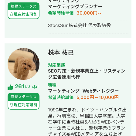
マーケティング
成代行・SEO対策・新規事業立上・
マーケティングプランナー
稼働ステータス
SNS運用代行・ホームページ制作・作
30,000円～
希望時給単価
◎現在対応可能
成・リスティング広告運用代行・動画
制作・動画編集
StockSun株式会社 代表取締役
株本 祐己
対応業務
SEO対策・新規事業立上・リスティン
グ広告運用代行
職種
261
いいね!
マーケティング
Webディレクター
5,000円～10,000円
稼働ステータス
希望時給単価
◎現在対応可能
1990年生まれ、ドイツ・ハンブルク出
身。桐朋高校、早稲田大学卒業。大学
在学中に当時社員5人程のWEBベンチ
ャー企業に入社し、新規事業のフラン
チャイズ系WEBメディアを立ち上げ