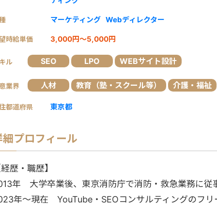
ティング
マーケティング
Webディレクター
種
3,000円～5,000円
望時給単価
SEO
LPO
WEBサイト設計
キル
人材
教育（塾・スクール等）
介護・福祉
意業界
東京都
住都道府県
詳細プロフィール
【経歴・職歴】
2013年 大学卒業後、東京消防庁で消防・救急業務に従
023年〜現在 YouTube・SEOコンサルティングのフ