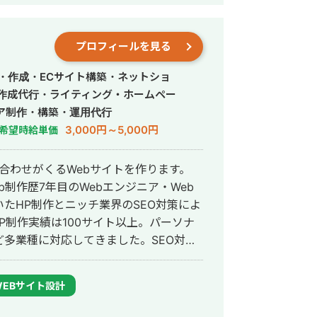
プロフィールを見る
・作成・ECサイト構築・ネットショ
事作成代行・ライティング・ホームペー
ア制作・構築・運用代行
3,000円～5,000円
希望時給単価
い合わせがくるWebサイトを作ります。
b制作歴7年目のWebエンジニア・Web
用いたHP制作とニッチ業界のSEO対策によ
多業種に対応してきました。SEO対策
サイトをニッチ市場でサービスキーワー
商500万円の売上を実現した実績がありま
WEBサイト設計
も得意です。 競合が対応しき