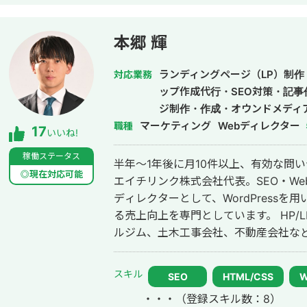
本郷 輝
ランディングページ（LP）制作
対応業務
ップ作成代行・SEO対策・記
ジ制作・作成・オウンドメディ
マーケティング
Webディレクター
職種
17
いいね!
稼働ステータス
半年～1年後に月10件以上、有効な問
◎現在対応可能
エイチリンク株式会社代表。SEO・We
ディレクターとして、WordPressを
る売上向上を専門としています。 HP/LP制作実績は100サイト以上。パーソナ
ルジム、土木工事会社、不動産会社など
においては、ゼロから立ち上げた新規
ド検索1位に導き、月間1.5万PV、月
スキル
SEO
HTML/CSS
す。 エンジニア知識を持ったSEOディレクターとして、大量のページを作成す
・・・
（登録スキル数：8）
るようないわゆるデータベース型のサイトの構築