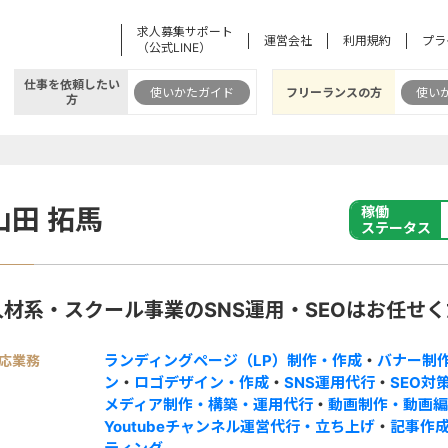
求人募集サポート
運営会社
利用規約
プラ
（公式LINE）
仕事を依頼したい
使いかたガイド
フリーランスの方
使い
方
山田 拓馬
稼働
ステータス
人材系・スクール事業のSNS運用・SEOはお任せ
ランディングページ（LP）制作・作成
・
バナー制
応業務
ン
・
ロゴデザイン・作成
・
SNS運用代行
・
SEO対
メディア制作・構築・運用代行
・
動画制作・動画編
Youtubeチャンネル運営代行・立ち上げ
・
記事作