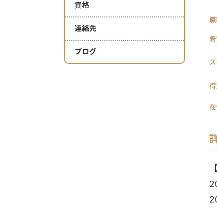
資格
職
連絡先
希
ブログ
ス
得
在
2