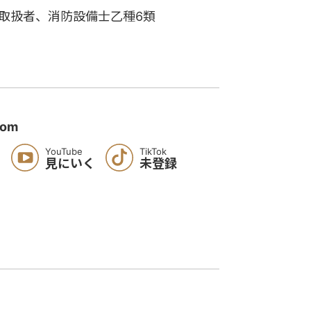
物取扱者、消防設備士乙種6類
com
YouTube
TikTok
く
見にいく
未登録