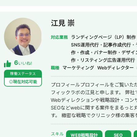
れないような細かいキーワードまで対
様の売上に貢献します。 少し珍しいキャリアの特徴として、Fリーグ（フット
サル日本トップリーグ）のエスポラー
江見 崇
て活動しながらWeb制作の経験を積ん
プロ契約のため1年間休職）。 アスリ
ランディングページ（LP）制作
対応業務
たら徹底的にやり抜く」精神で、お客
SNS運用代行・記事作成代行
す。
作・作成・バナー制作・デザイ
作・リスティング広告運用代行
6
いいね!
マーケティング
Webディレクター
職種
稼働ステータス
◎現在対応可能
プロフィールプロフィールをご覧いただ
フィックラボの江見と申します。 弊社ではクリニック様・医院様中心に、現在
Webディレクションや戦略設計・コン
SEOなどwebに関する案件をまるっ
す。 緻密な戦略でクリニック様の集客をお手伝いさせていただきます。また、
常にレスを早めに対応を心がけておりまし
際、弊社は地域名＋施術で上位表示が
スキル
WEB戦略設計
SEO