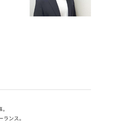
事。
リーランス。