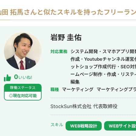
山田 拓馬
さんと似たスキルを持ったフリーラ
岩野 圭佑
システム開発・スマホアプリ開
対応業務
作成・Youtubeチャンネル運
ットショップ作成代行・SEO対
ームページ制作・作成・リステ
0
いいね!
編集
稼働ステータス
マーケティング
マーケティングプ
職種
◎現在対応可能
StockSun株式会社 代表取締役
スキル
WEB戦略設計
WEBサイト