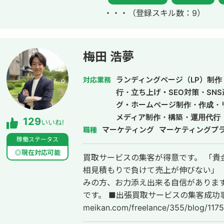
ています。 また、医療広告ガイドライン、薬機法にも対応した知見もあり安全
・・・
（登録スキル数：9）
性にも対応しております。 ■実績■ ・某美容系ビックワードで圏外→10位以内
（半年） ・美容施術系ビッグワード 2
年で新規患者数が1.5倍！
梅田 浩夢
ランディングページ（LP）制作・
対応業務
行・立ち上げ・SEO対策・SN
グ・ホームページ制作・作成・
メディア制作・構築・運用代行
129
いいね!
マーケティング
マーケティングプ
職種
稼働ステータス
◎現在対応可能
買取サービスの集客が得意です。 「貴金属をなかなか掘り起こせない」 「毎回
相見積もりで負けて売上が伸びない」 
みの方、お力添え出来る自信があります
です。 ■出張買取サービスの集客成功事例 https://freelance-
meikan.com/freelance/355/blog/1175 ■経歴・職歴 2020年6月〜 Webマ
ケ支援会社（当時社員7名）にインタ