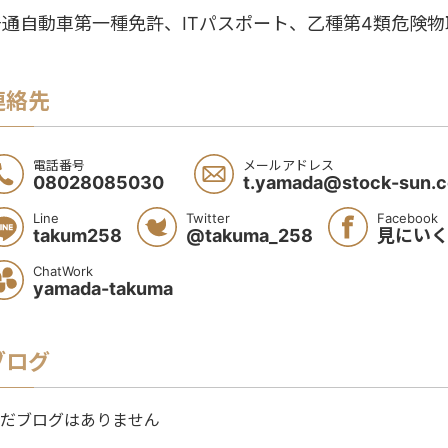
普通自動車第一種免許、ITパスポート、乙種第4類危険
連絡先
電話番号
メールアドレス
08028085030
t.yamada@stock-sun.
Line
Twitter
Facebook
takum258
@takuma_258
見にい
ChatWork
yamada-takuma
ブログ
だブログはありません