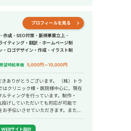
策して、お問合せにつなげる戦略でお客
ダ北海道、バサジィ大分でプロ選手とし
プロフィールを見る
できました（バサジィ大分在籍時は完全
ートとしての経験で培った「やると決め
・作成・SEO対策・新規事業立上・
様のプロジェクトに全力で取り組みま
・ライティング・翻訳・ホームページ制
ン・ロゴデザイン・作成・イラスト制
5,000円～10,000円
希望時給単価
きありがとうございます。 （株）トラ
サルティングを行っています。制作・
と丸投げしていただいても対応が可能で
て24時間365日対応が可能です。 実
得意得意で、かなりの施術名をハックし
WEBサイト設計