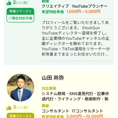
職種
2
きます。 こんな方にご連絡ください 経
いいね!
画編集・AI活用
クリエイティブ
YouTubeプランナー
営課題はあるが、何から手をつければ
1,000円～3,000円
稼働ステータス
希望時給単価
いいかわからない デザインと経営の相
談を別々にするのが面倒 地方在住で良
◎現在対応可能
プロフィールをご覧いただきましてあ
質な相談相手が見つからない コストを
りがとうございます。 StockSun
抑えつつ、本質的な改善をしたい 正直
YouTubeディレクター道場を修了し、
に、気を使わず話せる相手を探してい
主に企業様のYouTubeチャンネルの企
る 対応可能なサービス一覧 Webサイト
画ディレクターを務めております。
制作：ホームページ制作、LP制作 経営
YouTube・TikTok運用をリサーチ～分
相談：課題可視化・図解・優先順位整
析改善までまるっとお任せいただけま
理・戦略立案サポート バナー制作：広
す。 【経歴】 ▷法政大学経済学部卒業
告バナー・SNS投稿画像・ヘッダー・
後、大手鉄道会社に勤務 └観光開発事
アイコン 動画制作： ショート動画
業 └インバウンド事業 └SNS運用業務
（SNS・採用・商品紹介） 印刷物：名
に携わる ▷2024年 フリーランスとし
刺・パンフレット・チラシ・会社案内
山田 尚弥
て独立 └YouTube戦略立案 └動画制作
記事：金融記事、人事記事 その他：フ
└YouTubeコンサル └TikTok運用代行
ロー図・組織図・提案資料のビジュア
対応業務
▷YouTubeスクール講師業 └株式会社
ル化 AI使用可：Gensparkをはじめと
システム開発・SNS運用代行・記事作
EAVALが運営するYouTubeスクール講
するAIツールの使用経験があります。
成代行・ライティング・動画制作・動
師 └YouTubeの伸ばし方を教えるスク
対応エリア・連絡方法 オンライン： 全
画編集
職種
3
ール 【主な実績】 ・YouTube運営経験
いいね!
国どこでも対応（Zoom / Google Meet
コンサルタント
ITコンサルタント
2年半 ・動画制作本数220本以上 ・外
/ チャット） 対面： 交通費をご負担い
5,000円～10,000円
稼働ステータス
希望時給単価
注実績200件以上(クラウドソーシング