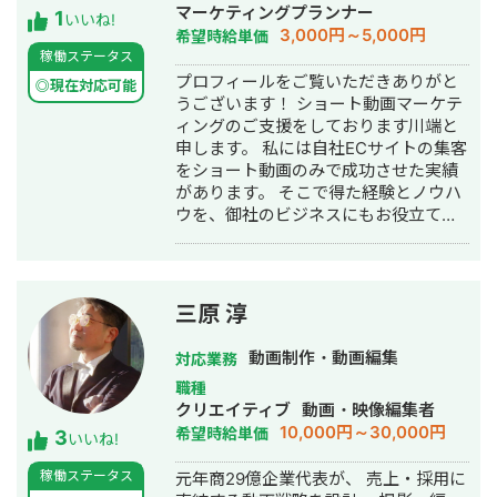
マーケティングプランナー
1
と幸いです。 会社PR動画の撮影、映像
いいね!
3,000円～5,000円
希望時給単価
も可能です。 業務は丁寧・迅速・柔軟
稼働ステータス
な対応を心掛けています。 どうぞよろ
プロフィールをご覧いただきありがと
しくお願いいたします！
◎現在対応可能
うございます！ ショート動画マーケテ
ィングのご支援をしております川端と
申します。 私には自社ECサイトの集客
をショート動画のみで成功させた実績
があります。 そこで得た経験とノウハ
ウを、御社のビジネスにもお役立てで
きれば幸いです。 ぜひご相談お待ちし
ております！ TikTokフォロワー：1.4
万人 Instagramフォロワー：2.7万人
YouTube：3000人 ※運用しているショ
三原 淳
ップアカウントの数値になります 【自
己紹介】 出身：東京都 大学：青山学院
動画制作・動画編集
対応業務
大学 前職：株式会社 船井総合研究所
職種
DXコンサルタント（RPA導入・EC構
クリエイティブ
動画・映像編集者
築） 参考：
10,000円～30,000円
希望時給単価
3
https://www.funaisoken.co.jp/seminar/0
いいね!
現職：自社EC事業運営、SNS運用代行
稼働ステータス
元年商29億企業代表が、 売上・採用に
【SNS運用代行実績】 ・オンラインス