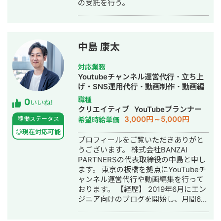
の受託を行う。
締役に就任。 【主な実績】 ・LINE公式
社】」 7:00～
アカウントの構築、運用、コンサル件
https://www.youtube.com/watch?
数は250件以上 ・L Message 認定講座
v=dtFUYWVxSgY&t=420s ・
の講師（2023年～） ・バンタンクリ
StockSun 「Webマーケティング
エイターズアカデミー SNS戦略 講師
TV【StockSun株式会社】」 7:44～
中島 康太
（2022年）
https://www.youtube.com/watch?
v=1Bb7eF2mmuI&t=464s ・
対応業務
StockSun 「YouTubeディレクター道
Youtubeチャンネル運営代行・立ち上
場ch」 18:40～
げ・SNS運用代行・動画制作・動画編
https://www.youtube.com/watch?
集
職種
0
いいね!
v=nQOg0VVft8c&t=1120s 公式LINEは
クリエイティブ
YouTubeプランナー
こちら https://lin.ee/R7hIisk 無料で相
3,000円～5,000円
稼働ステータス
希望時給単価
談も受け付けています。 興味がある方
◎現在対応可能
は、お気軽にご連絡ください。
プロフィールをご覧いただきありがと
うございます。 株式会社BANZAI
PARTNERSの代表取締役の中島と申し
ます。 東京の板橋を拠点にYouTubeチ
ャンネル運営代行や動画編集を行って
おります。 【経歴】 2019年6月にエン
ジニア向けのブログを開始し、月間6万
PVほどです。 2019年11月にYouTube
に参入し、セルフプロデュースした