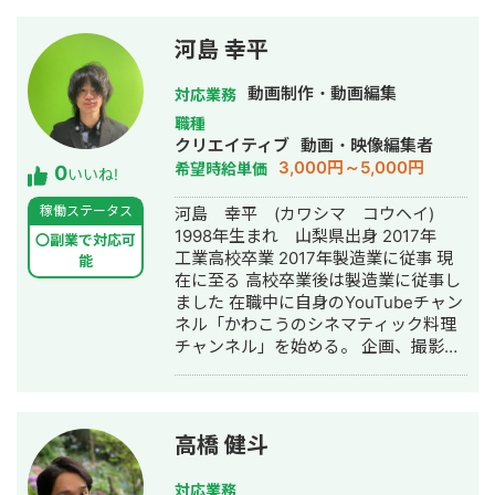
「なかしーの電子工作部」は登録者数3
万人を越えることができました。 初心
河島 幸平
者向けの解説が企業に評価され、5社か
ら商品紹介の依頼が来ました。
動画制作・動画編集
対応業務
https://www.youtube.com/channel/UCB
職種
その後、投資チャンネルをプロデュー
クリエイティブ
動画・映像編集者
スし、バックエンドのサービスの集客
3,000円～5,000円
希望時給単価
0
にYouTubeを活用したことで1年間の売
いいね!
上約700万円を達成することができま
稼働ステータス
河島 幸平 (カワシマ コウヘイ)
した。 自分のYouTubeに対するノウハ
1998年生まれ 山梨県出身 2017年
ウがどれだけのものなのか検証するた
〇副業で対応可
工業高校卒業 2017年製造業に従事 現
めに別名義・声出しなしで動画を投稿
能
在に至る 高校卒業後は製造業に従事し
したところ、2ヶ月間13本で登録者数
ました 在職中に自身のYouTubeチャン
は2,000人 総再生回数は34万回を達成
ネル「かわこうのシネマティック料理
することができました。 【強み】 エン
チャンネル」を始める。 企画、撮影
ジニア出身なこともあり、再生回数や
（一眼レフカメラ）編集、サムネイル
投稿日のデータを一括取得できるマク
制作を行なっている。 ジャンルを問わ
ロの開発をしたり、伸びている動画の
ず自身の制作した動画を上げている か
共通点を洗い出すのが得意です。 営業
わこうのシネマティック料理チャンネ
やブログアフィリエイトの経験もあ
高橋 健斗
ル：
り、動画を通してコンバージョンや採
https://www.youtube.com/channel/UCy
用に繋がる仕組みづくりも重要視して
対応業務