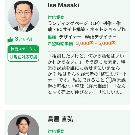
Ise Masaki
対応業務
ランディングページ（LP）制作・作
成・ECサイト構築・ネットショップ作
成代行・SEO対策・SNS運用代行・事
デザイナー
Webデザイナー
職種
3
いいね!
務代行・バナー制作・デザイン・ロゴ
3,000円～5,000円
希望時給単価
デザイン・作成・動画制作・動画編
稼働ステータス
集・AI活用
「相談したいけど、何から話せばいい
◎現在対応可能
かわからない。」 そう感じたまま、経
営の課題を誰にも話せずにいません
か？ 私はそんな経営者の"整理のパート
ナー"です。 私にできること ①経営課
題の可視化・整理（経営相談） 「なん
となく売上が伸びない」「忙しいのに
利益が出ない」──そんな言語化しに
くい悩みを、図解とデータで整理しま
す。問題の場所・原因・優先順位を一
緒に明確にする、それが私の仕事の出
鳥屋 直弘
発点です。 ②デザイン制作（実行支
援） 課題が見えたら、次は「動かす」
対応業務
フェーズ。バナー広告・SNS画像・名