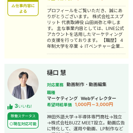
ただける場合、全国対応可能 📩 まずは
サイト、オンラインサロン等) ・リサー
△仕事内容に
お気軽にメッセージをお送りくださ
プロフィールをご覧いただき、誠にあ
チからチャンネル設計、企画立案、動
よる
い。 「どんな相談ができますか？」と
りがとうございます。 株式会社エスプ
画制作、分析・改善まで 一通り経験
いう問い合わせだけでも大歓迎です。
リット 代表取締役 山田尚弥と申しま
しております クラウドワークスの発注
初回は状況をお聞きするだけのご相談
す。 主な事業内容としては、LINE公式
者ページはこちら
も承ります。
アカウントを活用したマーケティング
https://crowdworks.jp/public/employers
の支援を行っております。 【職歴】 4
◎勤務していた会社のYouTubeチャン
年制大学を卒業 ↓ ITベンチャー企業に
ネルを運用 →自社商品を販売し、教育
入社 主にネットワーク関係の構築・運
ステップ無しYouTubeのみの販売で
用・保守業務を経験する（約3年） ↓
CVR20%を達成 ◎広告収益を目的とし
社会福祉法人に転職 高齢者介護・障が
たYouTubeチャンネル →0からチャン
い者の生活支援を行う（約3年） ↓ フ
ネルを立ち上げ、1年で登録者数2万人
樋口 慧
リーランスのLINE公式アカウント専門
超えを達成 →10万再生以上の動画31本
コンサルタントとして活動する 【経
(ショート動画ではありません) →100万
動画制作・動画編集
対応業務
歴】 副業で、約2年間Webライター・
再生以上の動画4本 →200万再生以上の
職種
アフィリエイターとして活動する ↓ 実
動画1本 ◎投資系チャンネル(集客目的)
マーケティング
Webディレクター
店舗や某YouTuber（登録者数約2,500
→1ヵ月の売上200万円以上 【メディア
1,000円～3,000円
希望時給単価
3
人）のLINE公式アカウントの構築・運
出演歴】 ・StockSun 「YouTubeディ
いいね!
用代行をし、売上を大幅にアップさせ
レクター道場ch」
稼働ステータス
神田外語大学→半導体専門商社→独立
たことをキッカケにフリーランスの
https://www.youtube.com/watch?
→株式会社BUZZ MEET設立。動画広告
LINEコンサルタントとして活動する。
v=h0xP2XUlTGo ・StockSun 「Web
◎現在対応可能
に特化して、運用や動画、LP制作など
2023年 株式会社エスプリット 代表取
マーケティングTV【StockSun株式会