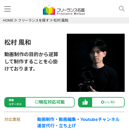
HOME
フリーランスを探す
松村 風和
松村 風和
動画制作の目的から逆算
して制作することを心掛
けております。
稼働
◎現在対応可能
0
いいね!
ステータス
動画制作・動画編集
・
Youtubeチャンネル
対応業務
運営代行・立ち上げ