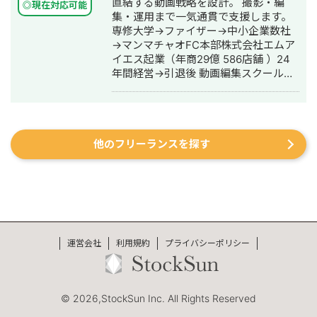
直結する動画戦略を設計。 撮影・編
クール ・介護事業所 ・飲食店 ・クリ
◎現在対応可能
集・運用まで一気通貫で支援します。
ニック ・ITベンダー 【ショップ紹介】
専修大学→ファイザー→中小企業数社
「ぴよぴよパネルシアターショップ」
→マンマチャオFC本部株式会社エムア
という屋号で 保育士さんや保育園さま
イエス起業（年商29億 586店舗 ）24
向けにハンドメイド保育教材の販売を
年間経営→引退後 動画編集スクール
行っております ニッチな分野ではござ
「ブイプロ」卒業→合同会社MIHARA
いますが SNSのフォロワー数では業界
設立→VIM株式会社設立 今に至る
No.1を誇っております 【独自性】 SNS
運用代行業者さんは数あれど その中で
も、実際に自社商材の販促をSNSで行
他のフリーランスを探す
っている方は多くはありません エンタ
メアカウントとして運用するのと ビジ
ネス用アカウントとして運用するのと
では フォロワー獲得難易度も戦略もま
るで違います その点、私の場合は 最初
から販促を目的としてSNSを運用して
きた実績があるため “机上の空論”では
運営会社
なく “実地の経験”を元にした運用のお
利用規約
プライバシーポリシー
手伝いが可能となっております ぜひ、
ご相談お待ちしております
© 2026,StockSun Inc. All Rights Reserved