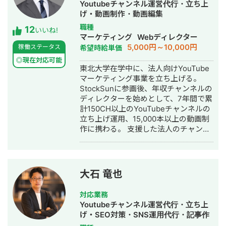
Youtubeチャンネル運営代行・立ち上
刺・パンフレット・ショート動画・サ
げ・動画制作・動画編集
ムネイル・アイコン・ヘッダーなど、
職種
12
中小企業の販促・採用・ブランディン
いいね!
マーケティング
Webディレクター
グに必要なデザインを制作します。 →
5,000円～10,000円
稼働ステータス
希望時給単価
相談だけ・制作だけ、どちらのご依頼
も歓迎します。 私について 元大手企業
◎現在対応可能
東北大学在学中に、法人向けYouTube
の正社員として、複数の事業部でプロ
マーケティング事業を立ち上げる。
ジェクト推進・課題解決を経験。その
StockSunに参画後、年収チャンネルの
後、身体障害を持ちながら独立し、小
ディレクターを始めとして、7年間で累
さなデザイン事務所の一人社長として
計150CH以上のYouTubeチャンネルの
活動しています。 移動に制約があるた
立ち上げ運用、15,000本以上の動画制
め、すべてのやり取りをオンラインで
作に携わる。 支援した法人のチャンネ
完結できる体制を整えてきました。
ルの実績数・動画の制作数は国内トッ
Zoom・Google Meet・チャットツー
プクラス。 StockSunのSNSマーケタ
ルを駆使し、北海道から沖縄まで全国
ー・ディレクター・編集者が集まる
の経営者・個人事業主をサポートして
500人の動画チームの統括を務める。
います。 「制約の中で最大の成果を出
大石 竜也
す」──これは障害を持つ私が日々実
践してきたことであり、中小企業の経
対応業務
営改善と同じ考え方だと思っていま
Youtubeチャンネル運営代行・立ち上
す。だからこそ、コスト・人手・時間
げ・SEO対策・SNS運用代行・記事作
が限られた環境でもリアルな提案がで
成代行・ライティング・動画制作・動