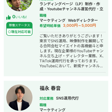
在職中にyoutubeチャンネルの運営を
います。 動画の結果だけでなくその先
ランディングページ（LP）制作・作
請け負いを始める 動画編集、サムネイ
の公式LINEやGA4などのデータを元に
成・Youtubeチャンネル運営代行・立
ル制作、アップロード、までを行なっ
全体的な戦略構築も行っています。 分
ち上げ・SNS運用代行・記事作成代
職種
0
ている Jarrys:
析や戦略設計だけでなく、企画・撮
いいね!
行・ライティング・ホームページ制
マーケティング
Webディレクター
https://www.youtube.com/@Jarrys-
影・編集と一貫して行えるので細かな
作・作成・動画制作・動画編集
3,000円～5,000円
稼働ステータス
希望時給単価
gz2ym premiereを使ってショート動
要望も叶えることが可能です。 【個人
画をTik Tokにアップロードしている
の実績】 ・なかしーの電子工作部 登録
◎現在対応可能
ご覧いただきありがとうございます！
アカウント名：かわこうの東京麺道場
者数30,000人 ・別名義＆声出しなしの
東京でSNS運用、映像制作を展開して
https://www.tiktok.com/@kawakou_toky
チャンネル 登録者数6,000人 【コンサ
る合同会社マイエイトの高橋健斗と申
_t=ZS-8xAUhSXM5tA&_r=1 趣味はカ
ル or ディレクションした実績】 ・日
します。現在企業様のYouTubeチャン
メラと料理とラーメン お客様のニーズ
本がよくなるシゴトずかん 登録者数0
ネル立ち上げ・ディレクター業務、X、
に寄り添ってお仕事をさせていただき
人→5万人 100万回再生が2本 ・投資チ
TikTok運用代行を承っております。
ます。
ャンネル 登録者数400人→1,000人 サ
YouTubeにおいて、新規チャンネルの
ービス売上700万円超え ・元プロバス
立ち上げから、登録者12万人を超える
ケットボール選手のチャンネル 0人
ゲーム会社のチャンネルディレクター
→7,000人 ・Jazzのカラオケチャンネ
も行っております。 各SNSでただ運用
ル(海外向け) 0人→1,800人 ・Lugiaチ
するだけではなく、お客様の売り上げ
ャンネル 0人→3,600人 他映像制作会
福永 春音
やKPIに繋がるよう設計、企画立案を行
社にて多数 お気軽にお問い合わせくだ
う部分から入らせていただいておりま
さい。
SNS運用代行
対応業務
す。 SNS運用の人材リソースが不足し
職種
ている企業様や、SNS周りでお困の企
マーケティング
業様など、お気軽にお声がけ頂けます