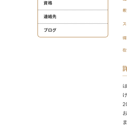
資格
希
連絡先
ス
ブログ
得
在
ま