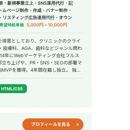
策・新規事業立上・SNS運用代行・記
ームページ制作・作成・バナー制作・
・リスティング広告運用代行・オウン
行・動画制作・動画編集・営業代行
5,000円～10,000円
希望時給単価
を得意としており、クリニックのクライ
・皮膚科、AGA、歯科などジャンル問わ
ち上げや、PR・SNS・SEOの部署マ
VPを獲得。4年間在籍し独立。 独立
ドエンジニア兼総合Webマーケターと
会社を創設し、法人としてStockSunに
HTML/CSS
プロフィールを見る