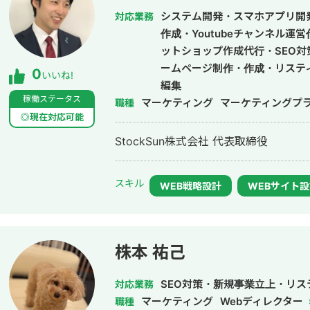
システム開発・スマホアプリ開
対応業務
作成・Youtubeチャンネル運
ットショップ作成代行・SEO対
ームページ制作・作成・リステ
0
いいね!
編集
稼働ステータス
マーケティング
マーケティングプ
職種
◎現在対応可能
StockSun株式会社 代表取締役
スキル
WEB戦略設計
WEBサイト
株本 祐己
SEO対策・新規事業立上・リス
対応業務
マーケティング
Webディレクター
職種