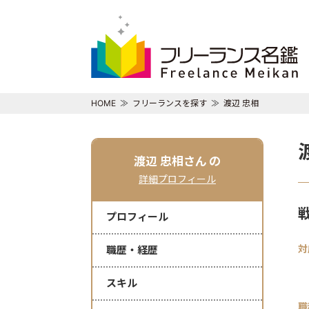
HOME
フリーランスを探す
渡辺 忠相
渡辺 忠相さん
の
詳細プロフィール
プロフィール
対
職歴・経歴
スキル
職