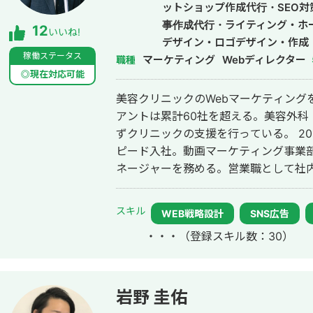
ットショップ作成代行・SEO対
事作成代行・ライティング・ホ
12
いいね!
デザイン・ロゴデザイン・作成
稼働ステータス
マーケティング
ドメディア制作・構築・運用代
Webディレクター
職種
◎現在対応可能
美容クリニックのWebマーケティング
アントは累計60社を超える。美容外科
ずクリニックの支援を行っている。 2014年にWebマーケティング会社フルス
ピード入社。動画マーケティング事業部立
ネージャーを務める。営業職として社内M
後はフリーランスとなり、フロントエン
して活動。現在はWebコンサルティング
スキル
WEB戦略設計
SNS広告
参画。
・・・
（登録スキル数：30）
岩野 圭佑