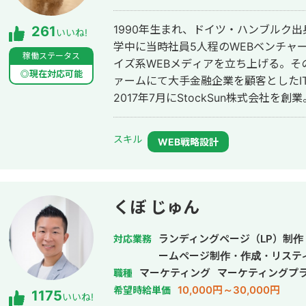
1990年生まれ、ドイツ・ハンブルク
261
いいね!
学中に当時社員5人程のWEBベンチャ
稼働ステータス
イズ系WEBメディアを立ち上げる。そ
◎現在対応可能
ァームにて大手金融企業を顧客としたI
2017年7月にStockSun株式会社を創業
スキル
WEB戦略設計
くぼ じゅん
ランディングページ（LP）制作
対応業務
ームページ制作・作成・リステ
マーケティング
マーケティングプ
職種
10,000円～30,000円
希望時給単価
1175
いいね!