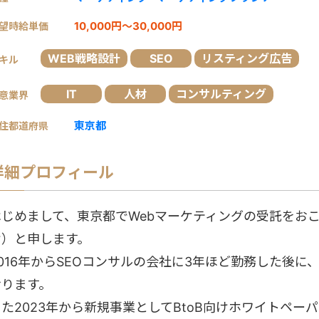
10,000円～30,000円
望時給単価
WEB戦略設計
SEO
リスティング広告
キル
IT
人材
コンサルティング
意業界
東京都
住都道府県
詳細プロフィール
はじめまして、東京都でWebマーケティングの受託をお
け）と申します。
2016年からSEOコンサルの会社に3年ほど勤務した後
おります。
た2023年から新規事業としてBtoB向けホワイトペーパーのポータ