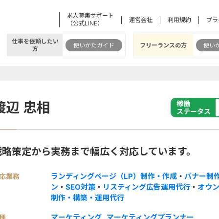
求人募集サポート
運営会社
利用規約
プラ
（公式LINE）
仕事を依頼したい
使いかたガイド
フリーランスの方
使い
方
渡辺 忠相
稼働
ステータス
戦略策定から実務まで幅広く対応しています。
ランディングページ（LP）制作・作成
・
バナー制
応業務
ン
・
SEO対策
・
リスティング広告運用代行
・
オウ
制作・構築・運用代行
マーケティング
マーケティングプランナー
種