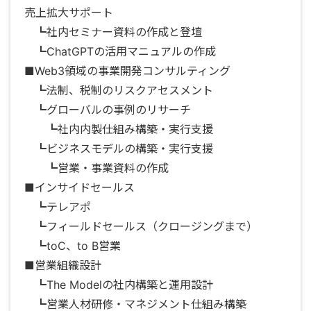
売上拡大サポート
┗社内セミナー資料の作成と登壇
┗ChatGPTの活用マニュアルの作成
■Web3領域の事業開発コンサルティング
┗法制、税制のリスクアセスメント
┗グローバルの事例のリサーチ
┗社内内製仕組み構築・実行支援
┗ビジネスモデルの構築・実行支援
┗営業・事業資料の作成
■インサイドセールス
┗テレアポ
┗フィールドセールス（クロージングまで）
┗toC、to B営業
■営業組織設計
┗The Modelの社内構築と運用設計
┗営業人材研修・マネジメント仕組み構築