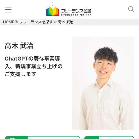
HOME
フリーランスを探す
高木 武治
高木 武治
ChatGPTの既存事業導
入、新規事業立ち上げの
ご支援します