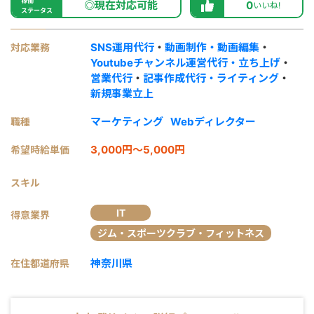
稼働
◎現在対応可能
0
いいね!
ステータス
SNS運用代行
・
動画制作・動画編集
・
対応業務
Youtubeチャンネル運営代行・立ち上げ
・
営業代行
・
記事作成代行・ライティング
・
新規事業立上
マーケティング
Webディレクター
職種
3,000円～5,000円
希望時給単価
スキル
IT
得意業界
ジム・スポーツクラブ・フィットネス
神奈川県
在住都道府県