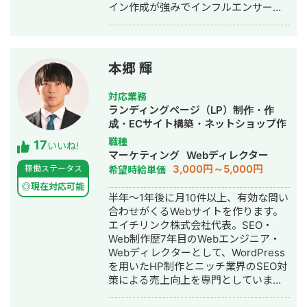
イン作成が強みでインフルエンサーの
方のLINE構築や整体師の方のコンサル
などの実績がございます。
本郷 輝
対応業務
ランディングページ（LP）制作・作
成・ECサイト構築・ネットショップ作
成代行・SEO対策・記事作成代行・ラ
職種
17
いいね!
イティング・ホームページ制作・作
マーケティング
Webディレクター
成・オウンドメディア制作・構築・運
3,000円～5,000円
稼働ステータス
希望時給単価
用代行
◎現在対応可能
半年～1年後に月10件以上、有効な問い
合わせがくるWebサイトを作ります。
エイチリンク株式会社代表。SEO・
Web制作歴7年目のWebエンジニア・
Webディレクターとして、WordPress
を用いたHP制作とニッチ業界のSEO対
策による売上向上を専門としていま
す。 HP/LP制作実績は100サイト以