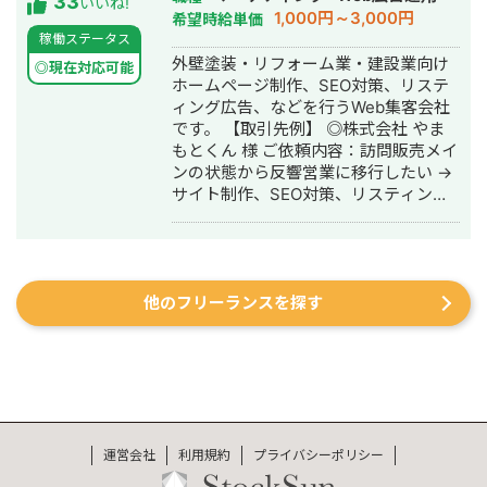
33
事業を展開。 Instagram・X・
いいね!
SNS運用代行・記事作成代行・ライテ
1,000円～3,000円
希望時給単価
TikTok・YouTube・LINEの全SNSプラ
ィング・ホームページ制作・作成・バ
稼働ステータス
ットフォームに対応した一気通貫の伴
ナー制作・デザイン・リスティング広
外壁塗装・リフォーム業・建設業向け
走型PR支援を提供し、累計支援実績
◎現在対応可能
告運用代行・オウンドメディア制作・
ホームページ制作、SEO対策、リステ
300社以上。Lステップ正規代理店・iス
構築・運用代行・動画制作・動画編集
ィング広告、などを行うWeb集客会社
テップ正規代理店として、LINE・
です。 【取引先例】 ◎株式会社 やま
Instagramの自動化支援にも対応。 代
もとくん 様 ご依頼内容：訪問販売メイ
理店ビジネスでは1年間で174社の加盟
ンの状態から反響営業に移行したい →
獲得・売上9,500万円を達成するなど、
サイト制作、SEO対策、リスティング
地方発のデジタルマーケティング会社
広告運用を実施 ◎株式会社 植田板金店
として実績を積み上げています。
様 ご依頼内容：複数サイトのSEO対策
を依頼したい →SEO対策を実施 ◎アス
ムコーポレーション（ユーペイント）
他のフリーランスを探す
様 ご依頼内容：Web集客を依頼したい
→サイト制作、SEO対策、リスティン
グ広告運用を実施 ◎商工会・業界メデ
ィア支援例 「東村山市商工会」様 「外
壁塗装の窓口」様 ほか多数 ◎難関キー
ワードで上位表示 ・「屋根」で1位 ・
「ガルバリウム 鋼板」で1位 ・「塗り
壁」で1位 ・「外壁塗装」で3位 ・「埼
運営会社
利用規約
プライバシーポリシー
玉 リフォーム」「千葉県 外壁塗装」