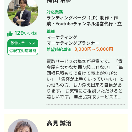
ておりまして24時間365日対応が可能
です。 実際、弊社は地域名＋施術で上
対応業務
位表示が得意得意で、かなりの施術名
ランディングページ（LP）制作・作
をハックしています。 また、医療広告
成・Youtubeチャンネル運営代行・立
ガイドライン、薬機法にも対応した知
ち上げ・SEO対策・SNS運用代行・記
職種
129
見もあり安全性にも対応しておりま
いいね!
事作成代行・ライティング・ホームペ
マーケティング
す。 ■実績■ ・某美容系ビックワード
ージ制作・作成・リスティング広告運
マーケティングプランナー
稼働ステータス
で圏外→10位以内（半年） ・美容施術
用代行・オウンドメディア制作・構
3,000円～5,000円
希望時給単価
系ビッグワード 2位 ・新規患者数PV
◎現在対応可能
築・運用代行
が3ヶ月で２倍 ・半年で新規患者数が
買取サービスの集客が得意です。 「貴
1.5倍！
金属をなかなか掘り起こせない」 「毎
回相見積もりで負けて売上が伸びな
い」 「集客が上手くいっていない」 と
お悩みの方、お力添え出来る自信があ
ります。 お気軽にご相談いただけると
嬉しいです。 ■出張買取サービスの集
客成功事例 https://freelance-
meikan.com/freelance/355/blog/1175
■経歴・職歴 2020年6月〜 Webマー
ケ支援会社（当時社員7名）にインター
高見 誠治
ンとして参画し、案件獲得に向けた自