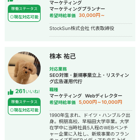
げ・ECサイト構築・ネットショップ作
マーケティング
成代行・SEO対策・新規事業立上・
マーケティングプランナー
稼働ステータス
SNS運用代行・ホームページ制作・作
30,000円～
希望時給単価
◎現在対応可能
成・リスティング広告運用代行・動画
制作・動画編集
StockSun株式会社 代表取締役
株本 祐己
対応業務
SEO対策・新規事業立上・リスティン
グ広告運用代行
職種
261
いいね!
マーケティング
Webディレクター
5,000円～10,000円
稼働ステータス
希望時給単価
◎現在対応可能
1990年生まれ、ドイツ・ハンブルク出
身。桐朋高校、早稲田大学卒業。大学
在学中に当時社員5人程のWEBベンチ
ャー企業に入社し、新規事業のフラン