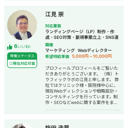
上。パーソナルジム、土木工事会社、
不動産会社など多業種に対応してきま
した。SEO対策においては、ゼロから
江見 崇
立ち上げた新規サイトをニッチ市場で
サービスキーワード検索1位に導き、月
対応業務
間1.5万PV、月商500万円の売上を実現
ランディングページ（LP）制作・作
した実績があります。 エンジニア知識
成・SEO対策・新規事業立上・SNS運
を持ったSEOディレクターとして、大
用代行・記事作成代行・ライティン
職種
6
量のページを作成するようないわゆる
いいね!
グ・翻訳・ホームページ制作・作成・
マーケティング
Webディレクター
データベース型のサイトの構築も得意
バナー制作・デザイン・ロゴデザイ
5,000円～10,000円
稼働ステータス
希望時給単価
です。 競合が対応しきれないような細
ン・作成・イラスト制作・リスティン
かいキーワードまで対策して、お問合
◎現在対応可能
グ広告運用代行
プロフィールプロフィールをご覧いた
せにつなげる戦略でお客様の売上に貢
だきありがとうございます。 （株）ト
献します。 少し珍しいキャリアの特徴
ラフィックラボの江見と申します。 弊
として、Fリーグ（フットサル日本トッ
社ではクリニック様・医院様中心に、
プリーグ）のエスポラーダ北海道、バ
現在Webディレクションや戦略設計・
サジィ大分でプロ選手として活動しな
コンサルティングを行っています。制
がらWeb制作の経験を積んできました
作・SEOなどwebに関する案件をまる
（バサジィ大分在籍時は完全プロ契約
っと丸投げしていただいても対応が可
のため1年間休職）。 アスリートとし
能です。 緻密な戦略でクリニック様の
ての経験で培った「やると決めたら徹
集客をお手伝いさせていただきます。
底的にやり抜く」精神で、お客様のプ
また、常にレスを早めに対応を心がけ
ロジェクトに全力で取り組みます。
梅田 浩夢