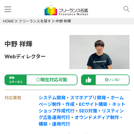
HOME
フリーランスを探す
中野 祥輝
中野 祥輝
Webディレクター
稼働
◎現在対応可能
0
いいね!
ステータス
システム開発
・
スマホアプリ開発
・
ホーム
対応業務
ページ制作・作成
・
ECサイト構築・ネット
ショップ作成代行
・
SEO対策
・
リスティン
グ広告運用代行
・
オウンドメディア制作・
構築・運用代行