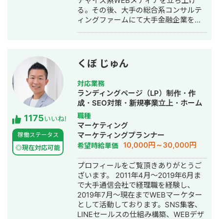
チャイズ系WEBメディアを立ち上げ
る。その後、大手の総合系コンサルテ
ィングファームにて大手金融企業を顧
客としたIT系、会計系のプロジェクト
を経て、2017年7月にStockSun株式会
社を創業。
くぼ じゅん
対応業務
ランディングページ（LP）制作・作
成・SEO対策・新規事業立上・ホーム
ページ制作・作成・リスティング広告
職種
1175
いいね!
運用代行
マーケティング
マーケティングプランナー
稼働ステータス
10,000円～30,000円
希望時給単価
◎現在対応可能
プロフィールをご覧頂きありがとうご
ざいます。 2011年4月～2019年6月ま
で大手通信会社で経理職を経験し、
2019年7月～現在までWEBマーケター
として活動しております。SNS集客、
LINEセールスの仕組み構築、WEBデザ