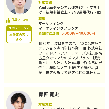
社集客（SEO・Web広告運用・LP制
対応業務
作・YouTubeチャンネル運用・メール
Youtubeチャンネル運営代行・立ち上
マーケティング等）を担当。 2022年3
げ・新規事業立上・SNS運用代行・動
月 名古屋大学理学部数学科卒。 2022
画制作・動画編集
職種
14
年4月〜 Webマーケ会社勤務。人材
いいね!
マーケティング
系クライアントを主に担当。 2024年11
マーケティングプランナー
稼働ステータス
月 これまでの経験を活かして独立し、
5,000円～10,000円
希望時給単価
株式会社プラマーケを設立。 ホームペ
△仕事内容に
ージ：https://plumarke.co.jp/ ■実績
よる
1982年、岐阜県生まれ。NSC名古屋フ
（※一部抜粋） #広告運用 ・出張買取
ァッション専門学校卒業。 ■ 株式会社
サービスにて、ROAS350%など、好調
ワールドストアパートナーズ入社 JR名
な事例が複数あり。 ・StockSun営業
古屋タカシマヤのメンズブランド販売
代行サービス「カリトルくん」、
員として入社。入社1年半で副店長に就
StockSunサロンの広告運用を担当。
任し、年間個人売上1億円を達成。営
・ベンチャー企業~大手企業のWebマ
業・接客の現場で顧客心理の掌握と売
ーケティング支援に携わり、Web広告
上最大化のノウハウを体得。7年間在
運用、LP制作を担当。費用対効果を
籍。 ■ 医療専門学校入学 勤務中のケ
1.5〜2倍に改善するなど多数。 #SEO
ガを機に医療業界への関心が高まり、
・インターン先にて自社サイトのSEO
26歳で退職。国家資格取得を目指し医
対策を1人で担当し、月間アクセス数を
青笹 寛史
療短期大学へ入学。 ■ 柔道整復師 国
約7倍(3,000→約22,000)、月間問い合
家資格取得・整形外科入職 資格取得
わせ件数を1件から4〜5件まで成長。
対応業務
後、岐阜県内の整形外科クリニックに
・人材系SEOメディアにてKW「商標名