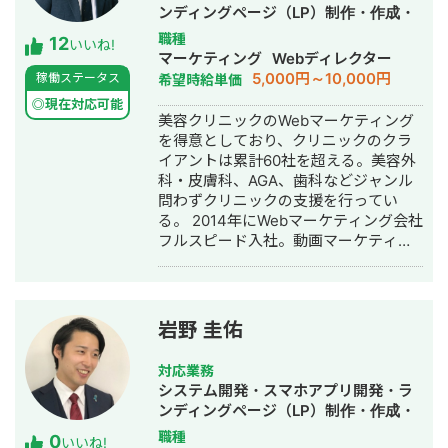
ンディングページ（LP）制作・作成・
Youtubeチャンネル運営代行・立ち上
職種
12
いいね!
げ・ECサイト構築・ネットショップ作
マーケティング
Webディレクター
成代行・SEO対策・新規事業立上・
5,000円～10,000円
稼働ステータス
希望時給単価
SNS運用代行・記事作成代行・ライテ
◎現在対応可能
ィング・ホームページ制作・作成・バ
美容クリニックのWebマーケティング
ナー制作・デザイン・ロゴデザイン・
を得意としており、クリニックのクラ
作成・リスティング広告運用代行・オ
イアントは累計60社を超える。美容外
ウンドメディア制作・構築・運用代
科・皮膚科、AGA、歯科などジャンル
行・動画制作・動画編集・営業代行
問わずクリニックの支援を行ってい
る。 2014年にWebマーケティング会社
フルスピード入社。動画マーケティン
グ事業部立ち上げや、PR・SNS・SEO
の部署マネージャーを務める。営業職
として社内MVPを獲得。4年間在籍し
独立。 独立後はフリーランスとなり、
岩野 圭佑
フロントエンドエンジニア兼総合Web
マーケターとして活動。現在はWebコ
対応業務
ンサルティング会社を創設し、法人と
システム開発・スマホアプリ開発・ラ
してStockSunに参画。
ンディングページ（LP）制作・作成・
Youtubeチャンネル運営代行・立ち上
職種
0
いいね!