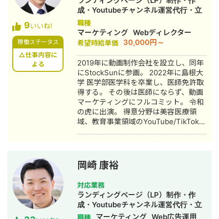
ランディングページ（LP）制作・作
入職。臨床の現場で集客・経営課題を
+評判」で1位、「転職エージェント お
成・Youtubeチャンネル運営代行・立
肌で感じ、デジタルマーケティングへ
すすめ」で10位以内を獲得。
ち上げ・新規事業立上・SNS運用代
職種
9
の関心が深まる。 ■ 誠美接骨院 創
#YouTube ・法人向けYouTubeチャン
いいね!
行・キャスティング・動画制作・動画
マーケティング
Webディレクター
業・FC学習塾 オーナー就任 岐阜県に
ネル運営に立ち上げ時から携わり、チ
編集
30,000円～
稼働ステータス
希望時給単価
「誠美接骨院」を開業。県下初の取り
ャンネル登録者数4,000人、月間商談獲
組みとして交通事故専門弁護士法人と
得10〜15件達成。 →企画、台本作成、
△仕事内容に
2019年に動画制作会社を設立し、同年
の業務提携を締結し、客単価80,000円
よる
撮影、編集、分析全て担当。 ■ 主な経
にStockSunに参画。 2022年に島根大
の高単価ビジネスモデルを確立。その
験業界 ・買取サービス ・不用品回収
学 医学部医学科を卒業し、医師免許取
後、FC学習塾「キミノスクール岐阜
・人材紹介：toC/toBいずれも経験あり
得する。 その後は医師にならず、動画
校」のオーナーとしても教育事業に参
・営業代行 ・SaaS ・広告代理店 ・飲
マーケティングにフルコミット。 令和
入。自院・塾の集客でSNSやLINEを活
食店 ・官公庁
の虎に出演。 得意分野は美容医療領
用したデジタルマーケティングを実
域、教育事業領域のYouTube/TikTokの
践・検証する中で、中小企業向けの
マーケティング。 運用チャンネルは40
Webコンサルティング事業を開始。現
チャンネル。 動画制作本数は5,000本
在も代表院長として在籍。 ■ 株式会社
を超える。
RYS REALIZE 代表取締役（創業・現在
13年目） 「地域の利益を生み出し課題
岡崎 康裕
解決を実現する（Regional Yield
Solution REALIZE）」をミッションに
対応業務
掲げ、岐阜県を拠点に全国の中小企
ランディングページ（LP）制作・作
業・スタートアップを対象としたSNS
成・Youtubeチャンネル運営代行・立
プロモーション・デジタルPR戦略支援
ち上げ・SEO対策・新規事業立上・
マーケティング
Web広告運用
職種