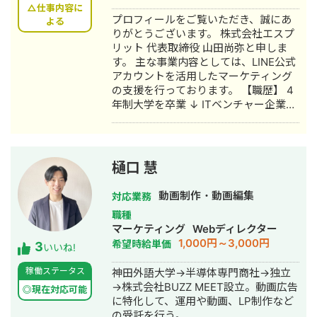
サイト、オンラインサロン等) ・リサー
△仕事内容に
プロフィールをご覧いただき、誠にあ
チからチャンネル設計、企画立案、動
よる
りがとうございます。 株式会社エスプ
画制作、分析・改善まで 一通り経験
リット 代表取締役 山田尚弥と申しま
しております クラウドワークスの発注
す。 主な事業内容としては、LINE公式
者ページはこちら
アカウントを活用したマーケティング
https://crowdworks.jp/public/employers
の支援を行っております。 【職歴】 4
◎勤務していた会社のYouTubeチャン
年制大学を卒業 ↓ ITベンチャー企業に
ネルを運用 →自社商品を販売し、教育
入社 主にネットワーク関係の構築・運
ステップ無しYouTubeのみの販売で
用・保守業務を経験する（約3年） ↓
CVR20%を達成 ◎広告収益を目的とし
社会福祉法人に転職 高齢者介護・障が
たYouTubeチャンネル →0からチャン
い者の生活支援を行う（約3年） ↓ フ
ネルを立ち上げ、1年で登録者数2万人
樋口 慧
リーランスのLINE公式アカウント専門
超えを達成 →10万再生以上の動画31本
コンサルタントとして活動する 【経
(ショート動画ではありません) →100万
動画制作・動画編集
対応業務
歴】 副業で、約2年間Webライター・
再生以上の動画4本 →200万再生以上の
職種
アフィリエイターとして活動する ↓ 実
動画1本 ◎投資系チャンネル(集客目的)
マーケティング
Webディレクター
店舗や某YouTuber（登録者数約2,500
→1ヵ月の売上200万円以上 【メディア
1,000円～3,000円
希望時給単価
3
人）のLINE公式アカウントの構築・運
出演歴】 ・StockSun 「YouTubeディ
いいね!
用代行をし、売上を大幅にアップさせ
レクター道場ch」
稼働ステータス
神田外語大学→半導体専門商社→独立
たことをキッカケにフリーランスの
https://www.youtube.com/watch?
→株式会社BUZZ MEET設立。動画広告
LINEコンサルタントとして活動する。
v=h0xP2XUlTGo ・StockSun 「Web
◎現在対応可能
に特化して、運用や動画、LP制作など
2023年 株式会社エスプリット 代表取
マーケティングTV【StockSun株式会
の受託を行う。
締役に就任。 【主な実績】 ・LINE公式