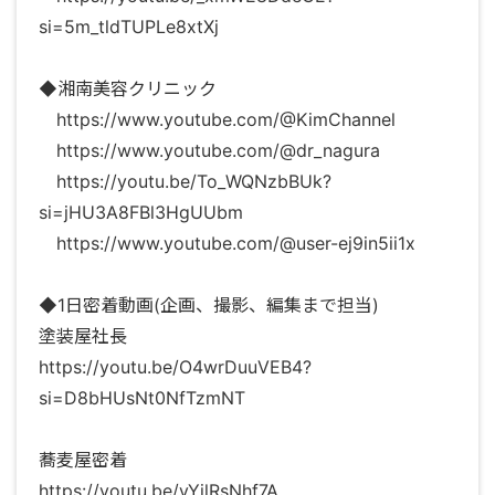
si=5m_tldTUPLe8xtXj
◆湘南美容クリニック
https://www.youtube.com/@KimChannel
https://www.youtube.com/@dr_nagura
https://youtu.be/To_WQNzbBUk?
si=jHU3A8FBl3HgUUbm
https://www.youtube.com/@user-ej9in5ii1x
◆1日密着動画(企画、撮影、編集まで担当)
塗装屋社長
https://youtu.be/O4wrDuuVEB4?
si=D8bHUsNt0NfTzmNT
蕎麦屋密着
https://youtu.be/vYilRsNhf7A