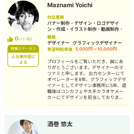
日本学術振興会特別研究員（東京大学
Maznami Yoichi
理学部情報科学科 辻井潤一研究室）
2000～2001年 信州大学医学部附属病
対応業務
院 医療情報部助教 2001～2008年
バナー制作・デザイン・ロゴデザイ
産業技術総合研究所 生物情報解析研
ン・作成・イラスト制作・動画制作・
究センター 主任研究員 2008年～ 現
動画編集
職種
0
職
いいね!
デザイナー
グラフィックデザイナー
5,000円～10,000円
稼働ステータス
希望時給単価
△仕事内容に
プロフィールをご覧いただき、誠にあ
よる
りがとうございます。デザイナーのマ
ツナミと申します。 出力センターにて
オペレーターを8年、グラフィックデザ
イナーとしてデザイン事務所に5年、退
職後はコンカフェや大手カラオケメー
カーにてデザインを担当しておりまし
た。 出力センターではお客様の入稿デ
ータを印画紙やフィルムに出力、また
スキャニングやデータ修正なども行い
ました。お客様の9割がデザイナーとい
酒巻 悠太
うこともあり、作る側に回りたいと思
い、その後デザイナーに転身。 デザイ