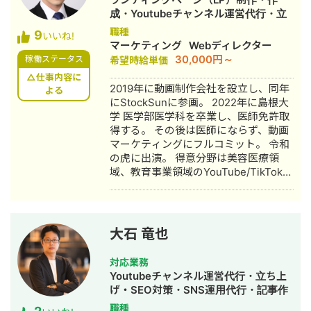
す。だからこそ、コスト・人手・時間
成・Youtubeチャンネル運営代行・立
が限られた環境でもリアルな提案がで
ち上げ・新規事業立上・SNS運用代
職種
9
きます。 こんな方にご連絡ください 経
いいね!
行・キャスティング・動画制作・動画
マーケティング
Webディレクター
営課題はあるが、何から手をつければ
編集
30,000円～
稼働ステータス
希望時給単価
いいかわからない デザインと経営の相
談を別々にするのが面倒 地方在住で良
△仕事内容に
2019年に動画制作会社を設立し、同年
よる
質な相談相手が見つからない コストを
にStockSunに参画。 2022年に島根大
抑えつつ、本質的な改善をしたい 正直
学 医学部医学科を卒業し、医師免許取
に、気を使わず話せる相手を探してい
得する。 その後は医師にならず、動画
る 対応可能なサービス一覧 Webサイト
マーケティングにフルコミット。 令和
制作：ホームページ制作、LP制作 経営
の虎に出演。 得意分野は美容医療領
相談：課題可視化・図解・優先順位整
域、教育事業領域のYouTube/TikTokの
理・戦略立案サポート バナー制作：広
マーケティング。 運用チャンネルは40
告バナー・SNS投稿画像・ヘッダー・
チャンネル。 動画制作本数は5,000本
アイコン 動画制作： ショート動画
を超える。
（SNS・採用・商品紹介） 印刷物：名
刺・パンフレット・チラシ・会社案内
大石 竜也
記事：金融記事、人事記事 その他：フ
ロー図・組織図・提案資料のビジュア
対応業務
ル化 AI使用可：Gensparkをはじめと
Youtubeチャンネル運営代行・立ち上
するAIツールの使用経験があります。
げ・SEO対策・SNS運用代行・記事作
対応エリア・連絡方法 オンライン： 全
成代行・ライティング・動画制作・動
職種