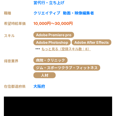
営代行・立ち上げ
クリエイティブ
動画・映像編集者
職種
10,000円～30,000円
希望時給単価
Adobe Premiere pro
スキル
Adobe Photoshop
Adobe After Effects
・・・
もっと見る（登録スキル数：8）
病院・クリニック
得意業界
ジム・スポーツクラブ・フィットネス
人材
大阪府
在住都道府県