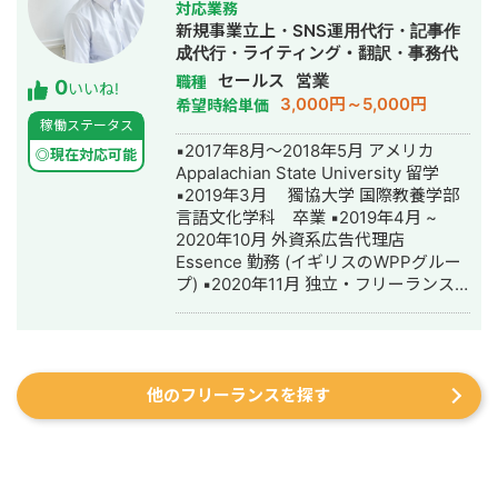
対応業務
ン事務所では主に医療機器や重工業メ
新規事業立上・SNS運用代行・記事作
ーカー、製薬会社のパンフレット、ま
成代行・ライティング・翻訳・事務代
た弁護士事務所のポスターなど、比較
行・動画制作・動画編集・営業代行
セールス
営業
職種
0
的堅めの仕事を担当していました。そ
いいね!
3,000円～5,000円
希望時給単価
の後勤めたコンカフェでは一転して
稼働ステータス
POPなデザイン。ですがこちらの方が
▪️2017年8月〜2018年5月 アメリカ
自分の得意分野です。 秋葉原の街角で
◎現在対応可能
Appalachian State University 留学
よくメイドが配ってるフライヤーやメ
▪️2019年3月 獨協大学 国際教養学部
イドのDVDパッケージデザイン、チェ
言語文化学科 卒業 ▪️2019年4月 ~
キのセレクト、人生相談、たまにキッ
2020年10月 外資系広告代理店
チンに立ちお酒を作ったり… 期間は短
Essence 勤務 (イギリスのWPPグルー
かったですが貴重な経験でした。 その
プ) ▪️2020年11月 独立・フリーランス
後はカラオケメーカーにて主にメルマ
として活動開始 ▪️独立初期は主に下記
ガのクーポン画像や注文リモコンのグ
を担当 - 新規事業ディレクター - SEO
ラフィック、アプリ内のグラフィッ
ディレクター - 広告運用 - 英語での広
ク、イベントポスターやロゴ、メニュ
告品質チェック ▪️2021年5月〜2023年
ーブック、動画制作やSNSの立ち上げ
他のフリーランスを探す
8月 - 個別指導塾を買収→経営→売却 -
から運営まで、幅広く携わりました。
ジムまとめサイトの営業〜サイト制作
並行してフリーの案件としてはミュー
- SES営業 ▪️2023年9月〜現在 新規事
ジックスクールやカフェのロゴ、マス
業(宅配買取事業)立ち上げの案件に事業
コットキャラクターのデザイン、DMや
責任者として参画し、現在運営中
パンフレット、TシャツデザインやCD