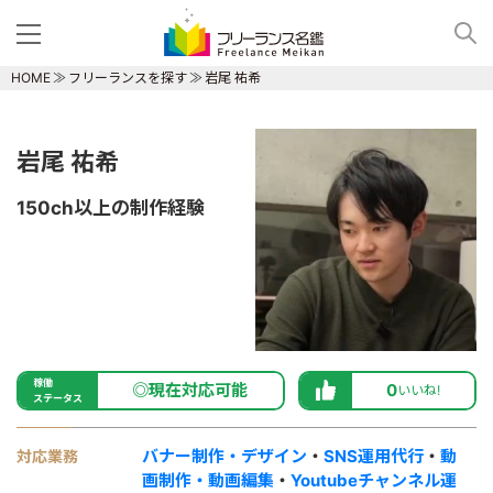
HOME
フリーランスを探す
岩尾 祐希
岩尾 祐希
150ch以上の制作経験
稼働
◎現在対応可能
0
いいね!
ステータス
バナー制作・デザイン
・
SNS運用代行
・
動
対応業務
画制作・動画編集
・
Youtubeチャンネル運