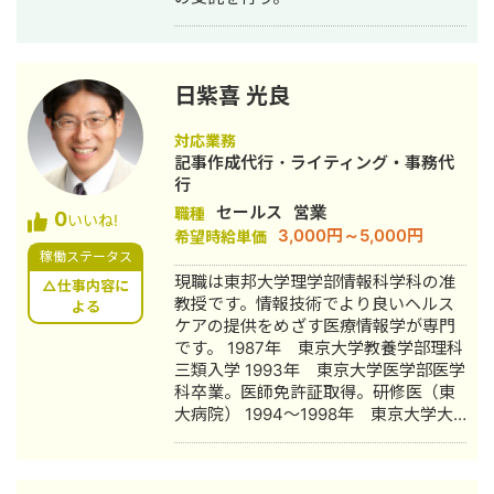
社】」 7:00～
アカウントの構築、運用、コンサル件
https://www.youtube.com/watch?
数は250件以上 ・L Message 認定講座
v=dtFUYWVxSgY&t=420s ・
の講師（2023年～） ・バンタンクリ
StockSun 「Webマーケティング
エイターズアカデミー SNS戦略 講師
TV【StockSun株式会社】」 7:44～
日紫喜 光良
（2022年）
https://www.youtube.com/watch?
v=1Bb7eF2mmuI&t=464s ・
対応業務
StockSun 「YouTubeディレクター道
記事作成代行・ライティング・事務代
場ch」 18:40～
行
https://www.youtube.com/watch?
セールス
営業
職種
0
いいね!
v=nQOg0VVft8c&t=1120s 公式LINEは
3,000円～5,000円
希望時給単価
こちら https://lin.ee/R7hIisk 無料で相
稼働ステータス
談も受け付けています。 興味がある方
現職は東邦大学理学部情報科学科の准
△仕事内容に
は、お気軽にご連絡ください。
教授です。情報技術でより良いヘルス
よる
ケアの提供をめざす医療情報学が専門
です。 1987年 東京大学教養学部理科
三類入学 1993年 東京大学医学部医学
科卒業。医師免許証取得。研修医（東
大病院） 1994～1998年 東京大学大
学院医学系研究科（社会医学専攻（医
療情報学（指導教官：開原成允教授、
大江和彦教授））） 1998～2000年