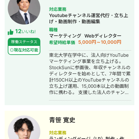
外サプライチェーンを担当 2022年 株
援） 課題が見えたら、次は「動かす」
式会社LA ORG 創業：翻訳・Web制
対応業務
フェーズ。バナー広告・SNS画像・名
作・英語教育の3事業を軸に、グローバ
Youtubeチャンネル運営代行・立ち上
刺・パンフレット・ショート動画・サ
ル支援サービスを提供 🔗 各種リンク
げ・動画制作・動画編集
ムネイル・アイコン・ヘッダーなど、
【公式サイト】https://la-org.com
職種
12
中小企業の販促・採用・ブランディン
【ポートフォリオ】
いいね!
マーケティング
Webディレクター
グに必要なデザインを制作します。 →
https://www.portfolio.la-org.com
5,000円～10,000円
稼働ステータス
希望時給単価
相談だけ・制作だけ、どちらのご依頼
【Lancers】
も歓迎します。 私について 元大手企業
https://www.lancers.jp/profile/oregonian
◎現在対応可能
東北大学在学中に、法人向けYouTube
の正社員として、複数の事業部でプロ
srsltid=AfmBOop2KwuI5Nr4TQFKMAkw
マーケティング事業を立ち上げる。
ジェクト推進・課題解決を経験。その
rmHXQjVdk 【CrowdWorks】
StockSunに参画後、年収チャンネルの
後、身体障害を持ちながら独立し、小
https://crowdworks.jp/public/employee
ディレクターを始めとして、7年間で累
さなデザイン事務所の一人社長として
【ココナラ】
計150CH以上のYouTubeチャンネルの
活動しています。 移動に制約があるた
https://coconala.com/users/2204682?
立ち上げ運用、15,000本以上の動画制
め、すべてのやり取りをオンラインで
srsltid=AfmBOoqYND8AKR3YqHKQ3-
作に携わる。 支援した法人のチャンネ
完結できる体制を整えてきました。
BxWOkyg3sz0PsR36KnLqErFCjzVGkV4n
ルの実績数・動画の制作数は国内トッ
Zoom・Google Meet・チャットツー
プクラス。 StockSunのSNSマーケタ
ルを駆使し、北海道から沖縄まで全国
ー・ディレクター・編集者が集まる
の経営者・個人事業主をサポートして
500人の動画チームの統括を務める。
います。 「制約の中で最大の成果を出
青笹 寛史
す」──これは障害を持つ私が日々実
践してきたことであり、中小企業の経
対応業務
営改善と同じ考え方だと思っていま
ランディングページ（LP）制作・作