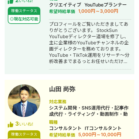
2
いいね!
国どこでも対応（Zoom / Google Meet
画編集・AI活用
クリエイティブ
YouTubeプランナー
/ チャット） 対面： 交通費をご負担い
1,000円～3,000円
稼働ステータス
希望時給単価
ただける場合、全国対応可能 📩 まずは
◎現在対応可能
お気軽にメッセージをお送りくださ
プロフィールをご覧いただきましてあ
い。 「どんな相談ができますか？」と
りがとうございます。 StockSun
いう問い合わせだけでも大歓迎です。
YouTubeディレクター道場を修了し、
初回は状況をお聞きするだけのご相談
主に企業様のYouTubeチャンネルの企
も承ります。
画ディレクターを務めております。
YouTube・TikTok運用をリサーチ～分
析改善までまるっとお任せいただけま
す。 【経歴】 ▷法政大学経済学部卒業
後、大手鉄道会社に勤務 └観光開発事
業 └インバウンド事業 └SNS運用業務
に携わる ▷2024年 フリーランスとし
山田 尚弥
て独立 └YouTube戦略立案 └動画制作
└YouTubeコンサル └TikTok運用代行
対応業務
▷YouTubeスクール講師業 └株式会社
システム開発・SNS運用代行・記事作
EAVALが運営するYouTubeスクール講
成代行・ライティング・動画制作・動
師 └YouTubeの伸ばし方を教えるスク
画編集
職種
3
ール 【主な実績】 ・YouTube運営経験
いいね!
コンサルタント
ITコンサルタント
2年半 ・動画制作本数220本以上 ・外
5,000円～10,000円
稼働ステータス
希望時給単価
注実績200件以上(クラウドソーシング