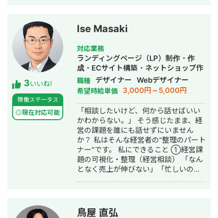
また、英語学習支援にも力を入れてお
り、小中学生向けの英語学習塾を経営
しています。 現在は、世界シェア第4
Ise Masaki
位のグローバル製薬メーカー日本法人
様をはじめ、プライム市場上場企業グ
対応業務
ループ会社様、NASDAQ上場を控える
ランディングページ（LP）制作・作
ベンチャー企業様など、業界を問わず
成・ECサイト構築・ネットショップ作
多くのクライアントと取引実績があり
成代行・SEO対策・SNS運用代行・事
デザイナー
Webデザイナー
職種
3
ます。 クラウドソーシング（Lancers
いいね!
務代行・バナー制作・デザイン・ロゴ
3,000円～5,000円
希望時給単価
／CrowdWorks／ココナラ）でも継続
デザイン・作成・動画制作・動画編
稼働ステータス
的にご依頼をいただいており、SSサロ
集・AI活用
「相談したいけど、何から話せばいい
ンを通じては翻訳・リサーチ・海外対
◎現在対応可能
かわからない。」 そう感じたまま、経
応等、専門性の高い案件も多くご相談
営の課題を誰にも話せずにいません
いただいています。 📌 経歴 2015年 神
か？ 私はそんな経営者の"整理のパート
戸市外国語大学 英米学科 卒業 2015年
ナー"です。 私にできること ①経営課
三井倉庫HD 入社：アメリカ・マレー
題の可視化・整理（経営相談） 「なん
シアにて物流・フォワーディング業務
となく売上が伸びない」「忙しいのに
に従事 2020年 三菱重工業 入社：国産
利益が出ない」──そんな言語化しに
ジェット機「MRJ／スペースジェッ
くい悩みを、図解とデータで整理しま
ト」、およびボーイング向けの調達業
す。問題の場所・原因・優先順位を一
務を担当 2022年 Schneider Electric
緒に明確にする、それが私の仕事の出
入社：エネルギー分野（UPS）にて海
鳥屋 直弘
発点です。 ②デザイン制作（実行支