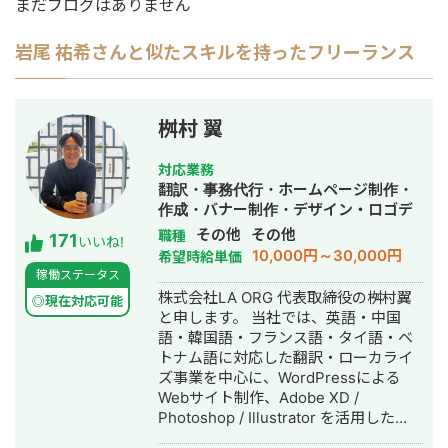
まだブログはありません
岩尾 祐希
さんと似たスキルを持ったフリーランス
桝村 翼
対応業務
翻訳・事務代行・ホームページ制作・
作成・バナー制作・デザイン・ロゴデ
ザイン・作成・イラスト制作
その他
その他
職種
171
いいね!
10,000円～30,000円
希望時給単価
稼働ステータス
株式会社LA ORG 代表取締役の桝村翼
◎現在対応可能
と申します。 当社では、英語・中国
語・韓国語・フランス語・タイ語・ベ
トナム語に対応した翻訳・ローカライ
ズ事業を中心に、WordPressによる
Webサイト制作、Adobe XD /
Photoshop / Illustrator を活用した
Webデザイン制作を展開しています。