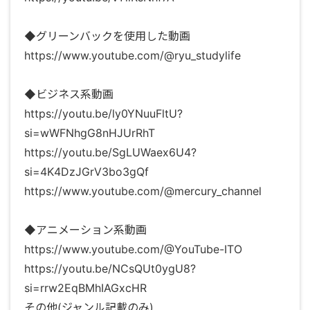
◆グリーンバックを使用した動画
https://www.youtube.com/@ryu_studylife
◆ビジネス系動画
https://youtu.be/ly0YNuuFltU?
si=wWFNhgG8nHJUrRhT
https://youtu.be/SgLUWaex6U4?
si=4K4DzJGrV3bo3gQf
https://www.youtube.com/@mercury_channel
◆アニメーション系動画
https://www.youtube.com/@YouTube-ITO
https://youtu.be/NCsQUt0ygU8?
si=rrw2EqBMhIAGxcHR
その他(ジャンル記載のみ)