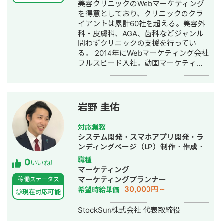
美容クリニックのWebマーケティング
ナー制作・デザイン・ロゴデザイン・
を得意としており、クリニックのクラ
作成・リスティング広告運用代行・オ
イアントは累計60社を超える。美容外
ウンドメディア制作・構築・運用代
科・皮膚科、AGA、歯科などジャンル
行・動画制作・動画編集・営業代行
問わずクリニックの支援を行ってい
る。 2014年にWebマーケティング会社
フルスピード入社。動画マーケティン
グ事業部立ち上げや、PR・SNS・SEO
の部署マネージャーを務める。営業職
として社内MVPを獲得。4年間在籍し
独立。 独立後はフリーランスとなり、
岩野 圭佑
フロントエンドエンジニア兼総合Web
マーケターとして活動。現在はWebコ
対応業務
ンサルティング会社を創設し、法人と
システム開発・スマホアプリ開発・ラ
してStockSunに参画。
ンディングページ（LP）制作・作成・
Youtubeチャンネル運営代行・立ち上
職種
0
いいね!
げ・ECサイト構築・ネットショップ作
マーケティング
成代行・SEO対策・新規事業立上・
マーケティングプランナー
稼働ステータス
SNS運用代行・ホームページ制作・作
30,000円～
希望時給単価
◎現在対応可能
成・リスティング広告運用代行・動画
制作・動画編集
StockSun株式会社 代表取締役