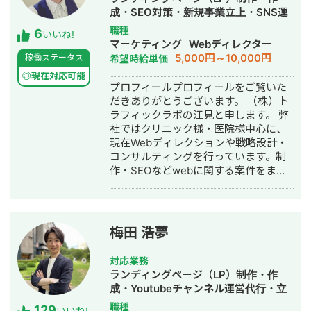
した実績があります。 エンジニア知識
成・SEO対策・新規事業立上・SNS運
を持ったSEOディレクターとして、大
用代行・記事作成代行・ライティン
職種
6
量のページを作成するようないわゆる
いいね!
グ・翻訳・ホームページ制作・作成・
マーケティング
Webディレクター
データベース型のサイトの構築も得意
バナー制作・デザイン・ロゴデザイ
5,000円～10,000円
稼働ステータス
希望時給単価
です。 競合が対応しきれないような細
ン・作成・イラスト制作・リスティン
かいキーワードまで対策して、お問合
◎現在対応可能
グ広告運用代行
プロフィールプロフィールをご覧いた
せにつなげる戦略でお客様の売上に貢
だきありがとうございます。 （株）ト
献します。 少し珍しいキャリアの特徴
ラフィックラボの江見と申します。 弊
として、Fリーグ（フットサル日本トッ
社ではクリニック様・医院様中心に、
プリーグ）のエスポラーダ北海道、バ
現在Webディレクションや戦略設計・
サジィ大分でプロ選手として活動しな
コンサルティングを行っています。制
がらWeb制作の経験を積んできました
作・SEOなどwebに関する案件をまる
（バサジィ大分在籍時は完全プロ契約
っと丸投げしていただいても対応が可
のため1年間休職）。 アスリートとし
能です。 緻密な戦略でクリニック様の
ての経験で培った「やると決めたら徹
集客をお手伝いさせていただきます。
底的にやり抜く」精神で、お客様のプ
また、常にレスを早めに対応を心がけ
ロジェクトに全力で取り組みます。
梅田 浩夢
ておりまして24時間365日対応が可能
です。 実際、弊社は地域名＋施術で上
対応業務
位表示が得意得意で、かなりの施術名
ランディングページ（LP）制作・作
をハックしています。 また、医療広告
成・Youtubeチャンネル運営代行・立
ガイドライン、薬機法にも対応した知
ち上げ・SEO対策・SNS運用代行・記
職種
129
見もあり安全性にも対応しておりま
いいね!