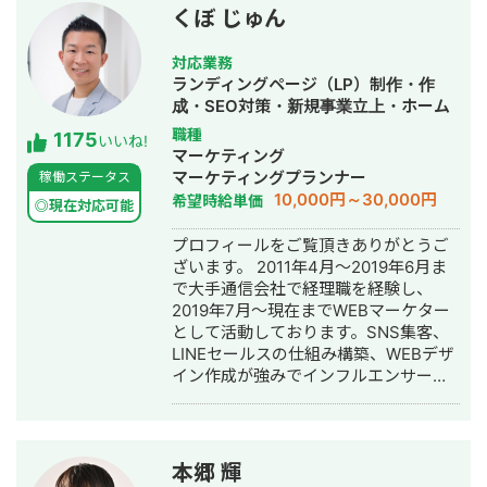
くぼ じゅん
対応業務
ランディングページ（LP）制作・作
成・SEO対策・新規事業立上・ホーム
ページ制作・作成・リスティング広告
職種
1175
いいね!
運用代行
マーケティング
マーケティングプランナー
稼働ステータス
10,000円～30,000円
希望時給単価
◎現在対応可能
プロフィールをご覧頂きありがとうご
ざいます。 2011年4月～2019年6月ま
で大手通信会社で経理職を経験し、
2019年7月～現在までWEBマーケター
として活動しております。SNS集客、
LINEセールスの仕組み構築、WEBデザ
イン作成が強みでインフルエンサーの
方のLINE構築や整体師の方のコンサル
などの実績がございます。
本郷 輝