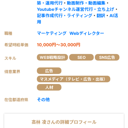
築・運用代行
・
動画制作・動画編集
・
Youtubeチャンネル運営代行・立ち上げ
・
記事作成代行・ライティング
・
翻訳
・
AI活
用
マーケティング
Webディレクター
職種
10,000円～30,000円
希望時給単価
WEB戦略設計
SEO
SNS広告
スキル
広告
得意業界
マスメディア（テレビ・広告・出版）
人材
その他
在住都道府県
高林 凌
さんの詳細プロフィール