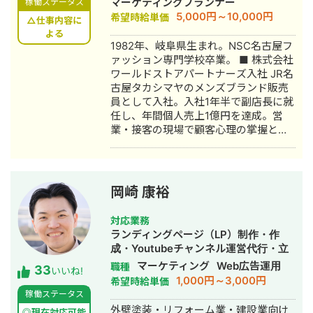
マーケティングプランナー
稼働ステータス
月 これまでの経験を活かして独立し、
5,000円～10,000円
希望時給単価
株式会社プラマーケを設立。 ホームペ
△仕事内容に
ージ：https://plumarke.co.jp/ ■実績
よる
1982年、岐阜県生まれ。NSC名古屋フ
（※一部抜粋） #広告運用 ・出張買取
ァッション専門学校卒業。 ■ 株式会社
サービスにて、ROAS350%など、好調
ワールドストアパートナーズ入社 JR名
な事例が複数あり。 ・StockSun営業
古屋タカシマヤのメンズブランド販売
代行サービス「カリトルくん」、
員として入社。入社1年半で副店長に就
StockSunサロンの広告運用を担当。
任し、年間個人売上1億円を達成。営
・ベンチャー企業~大手企業のWebマ
業・接客の現場で顧客心理の掌握と売
ーケティング支援に携わり、Web広告
上最大化のノウハウを体得。7年間在
運用、LP制作を担当。費用対効果を
籍。 ■ 医療専門学校入学 勤務中のケ
1.5〜2倍に改善するなど多数。 #SEO
ガを機に医療業界への関心が高まり、
・インターン先にて自社サイトのSEO
26歳で退職。国家資格取得を目指し医
対策を1人で担当し、月間アクセス数を
岡崎 康裕
療短期大学へ入学。 ■ 柔道整復師 国
約7倍(3,000→約22,000)、月間問い合
家資格取得・整形外科入職 資格取得
わせ件数を1件から4〜5件まで成長。
対応業務
後、岐阜県内の整形外科クリニックに
・人材系SEOメディアにてKW「商標名
ランディングページ（LP）制作・作
入職。臨床の現場で集客・経営課題を
+評判」で1位、「転職エージェント お
成・Youtubeチャンネル運営代行・立
肌で感じ、デジタルマーケティングへ
すすめ」で10位以内を獲得。
ち上げ・SEO対策・新規事業立上・
マーケティング
Web広告運用
職種
33
の関心が深まる。 ■ 誠美接骨院 創
#YouTube ・法人向けYouTubeチャン
いいね!
SNS運用代行・記事作成代行・ライテ
1,000円～3,000円
希望時給単価
業・FC学習塾 オーナー就任 岐阜県に
ネル運営に立ち上げ時から携わり、チ
ィング・ホームページ制作・作成・バ
稼働ステータス
「誠美接骨院」を開業。県下初の取り
ャンネル登録者数4,000人、月間商談獲
ナー制作・デザイン・リスティング広
外壁塗装・リフォーム業・建設業向け
組みとして交通事故専門弁護士法人と
得10〜15件達成。 →企画、台本作成、
◎現在対応可能