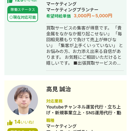
事作成代行・ライティング・ホームペ
マーケティング
す。 ■実績■ ・某美容系ビックワード
ージ制作・作成・リスティング広告運
マーケティングプランナー
稼働ステータス
で圏外→10位以内（半年） ・美容施術
用代行・オウンドメディア制作・構
3,000円～5,000円
希望時給単価
系ビッグワード 2位 ・新規患者数PV
◎現在対応可能
築・運用代行
が3ヶ月で２倍 ・半年で新規患者数が
買取サービスの集客が得意です。 「貴
1.5倍！
金属をなかなか掘り起こせない」 「毎
回相見積もりで負けて売上が伸びな
い」 「集客が上手くいっていない」 と
お悩みの方、お力添え出来る自信があ
ります。 お気軽にご相談いただけると
嬉しいです。 ■出張買取サービスの集
客成功事例 https://freelance-
meikan.com/freelance/355/blog/1175
■経歴・職歴 2020年6月〜 Webマー
ケ支援会社（当時社員7名）にインター
高見 誠治
ンとして参画し、案件獲得に向けた自
社集客（SEO・Web広告運用・LP制
対応業務
作・YouTubeチャンネル運用・メール
Youtubeチャンネル運営代行・立ち上
マーケティング等）を担当。 2022年3
げ・新規事業立上・SNS運用代行・動
月 名古屋大学理学部数学科卒。 2022
画制作・動画編集
職種
14
年4月〜 Webマーケ会社勤務。人材
いいね!
マーケティング
系クライアントを主に担当。 2024年11