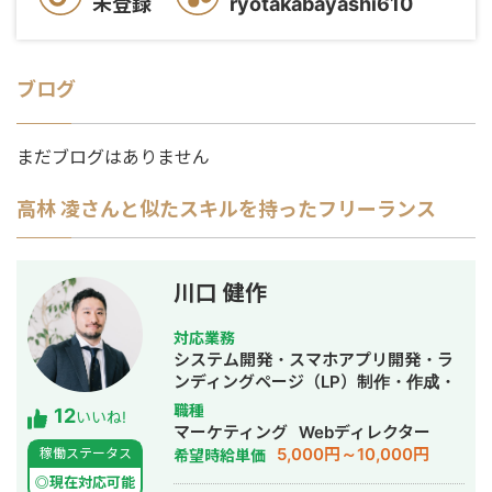
未登録
ryotakabayashi610
ブログ
まだブログはありません
高林 凌
さんと似たスキルを持ったフリーランス
川口 健作
対応業務
システム開発・スマホアプリ開発・ラ
ンディングページ（LP）制作・作成・
Youtubeチャンネル運営代行・立ち上
職種
12
いいね!
げ・ECサイト構築・ネットショップ作
マーケティング
Webディレクター
成代行・SEO対策・新規事業立上・
5,000円～10,000円
稼働ステータス
希望時給単価
SNS運用代行・記事作成代行・ライテ
◎現在対応可能
ィング・ホームページ制作・作成・バ