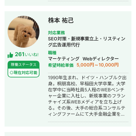
株本 祐己
対応業務
SEO対策・新規事業立上・リスティン
グ広告運用代行
職種
261
いいね!
マーケティング
Webディレクター
5,000円～10,000円
稼働ステータス
希望時給単価
◎現在対応可能
1990年生まれ、ドイツ・ハンブルク出
身。桐朋高校、早稲田大学卒業。大学
在学中に当時社員5人程のWEBベンチ
ャー企業に入社し、新規事業のフラン
チャイズ系WEBメディアを立ち上げ
る。その後、大手の総合系コンサルテ
ィングファームにて大手金融企業を顧
客としたIT系、会計系のプロジェクト
を経て、2017年7月にStockSun株式会
社を創業。