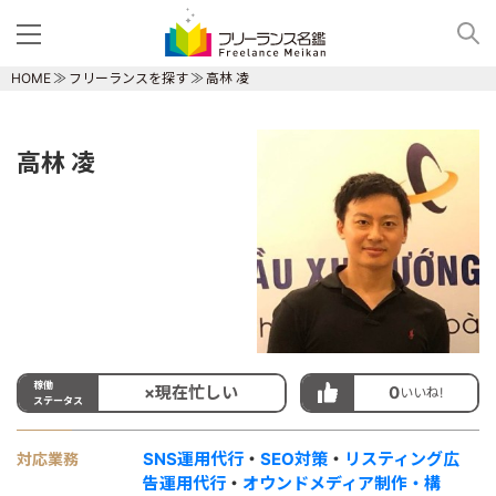
HOME
フリーランスを探す
高林 凌
高林 凌
稼働
×現在忙しい
0
いいね!
ステータス
SNS運用代行
・
SEO対策
・
リスティング広
対応業務
告運用代行
・
オウンドメディア制作・構