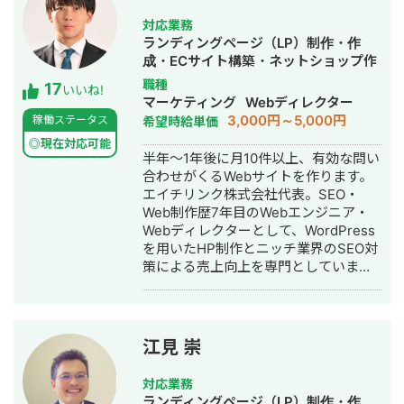
対応業務
ランディングページ（LP）制作・作
成・ECサイト構築・ネットショップ作
成代行・SEO対策・記事作成代行・ラ
職種
17
いいね!
イティング・ホームページ制作・作
マーケティング
Webディレクター
成・オウンドメディア制作・構築・運
3,000円～5,000円
稼働ステータス
希望時給単価
用代行
◎現在対応可能
半年～1年後に月10件以上、有効な問い
合わせがくるWebサイトを作ります。
エイチリンク株式会社代表。SEO・
Web制作歴7年目のWebエンジニア・
Webディレクターとして、WordPress
を用いたHP制作とニッチ業界のSEO対
策による売上向上を専門としていま
す。 HP/LP制作実績は100サイト以
上。パーソナルジム、土木工事会社、
不動産会社など多業種に対応してきま
した。SEO対策においては、ゼロから
江見 崇
立ち上げた新規サイトをニッチ市場で
サービスキーワード検索1位に導き、月
対応業務
間1.5万PV、月商500万円の売上を実現
ランディングページ（LP）制作・作