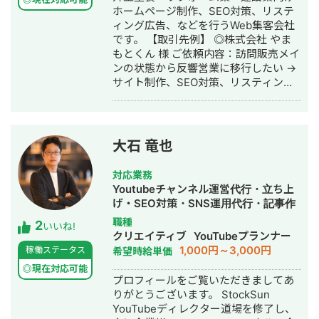
告運用代行・オウンドメディア制作・
ホームページ制作、SEO対策、リステ
の業務提携を締結し、客単価80,000円
撮影、編集、分析全て担当。 ■ 主な経
構築・運用代行・動画制作・動画編集
ィング広告、などを行うWeb集客会社
の高単価ビジネスモデルを確立。その
験業界 ・買取サービス ・不用品回収
です。 【取引先例】 ◎株式会社 やま
後、FC学習塾「キミノスクール岐阜
・人材紹介：toC/toBいずれも経験あり
もとくん 様 ご依頼内容：訪問販売メイ
校」のオーナーとしても教育事業に参
・営業代行 ・SaaS ・広告代理店 ・飲
ンの状態から反響営業に移行したい →
入。自院・塾の集客でSNSやLINEを活
食店 ・官公庁
サイト制作、SEO対策、リスティング
用したデジタルマーケティングを実
広告運用を実施 ◎株式会社 植田板金店
践・検証する中で、中小企業向けの
様 ご依頼内容：複数サイトのSEO対策
Webコンサルティング事業を開始。現
を依頼したい →SEO対策を実施 ◎アス
在も代表院長として在籍。 ■ 株式会社
ムコーポレーション（ユーペイント）
RYS REALIZE 代表取締役（創業・現在
大石 竜也
様 ご依頼内容：Web集客を依頼したい
13年目） 「地域の利益を生み出し課題
→サイト制作、SEO対策、リスティン
解決を実現する（Regional Yield
対応業務
グ広告運用を実施 ◎商工会・業界メデ
Solution REALIZE）」をミッションに
Youtubeチャンネル運営代行・立ち上
ィア支援例 「東村山市商工会」様 「外
掲げ、岐阜県を拠点に全国の中小企
げ・SEO対策・SNS運用代行・記事作
壁塗装の窓口」様 ほか多数 ◎難関キー
業・スタートアップを対象としたSNS
成代行・ライティング・動画制作・動
職種
2
ワードで上位表示 ・「屋根」で1位 ・
プロモーション・デジタルPR戦略支援
いいね!
画編集・AI活用
クリエイティブ
YouTubeプランナー
「ガルバリウム 鋼板」で1位 ・「塗り
事業を展開。 Instagram・X・
1,000円～3,000円
稼働ステータス
希望時給単価
壁」で1位 ・「外壁塗装」で3位 ・「埼
TikTok・YouTube・LINEの全SNSプラ
玉 リフォーム」「千葉県 外壁塗装」
ットフォームに対応した一気通貫の伴
◎現在対応可能
プロフィールをご覧いただきましてあ
「つくば市 外壁塗装」など地域キーワ
走型PR支援を提供し、累計支援実績
りがとうございます。 StockSun
ードでも1位を多数獲得 【自己紹介】
300社以上。Lステップ正規代理店・iス
YouTubeディレクター道場を修了し、
・高校卒業後、札幌市で老舗の施工会
テップ正規代理店として、LINE・