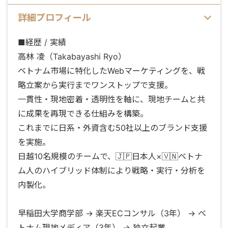
詳細プロフィール
■経歴 / 実績
高林 凌（Takabayashi Ryo）
ベトナム市場に特化したWebマーケティングを、戦
略立案から実行までワンストップで支援。
一貫性・現地密着・透明性を軸に、現地チームと共
に成果を再現できる仕組みを構築。
これまでに日系・外資含む50社以上のブランド支援
を実施。
日越10名規模のチームで、🇯🇵日本人×🇻🇳ベトナ
ム人のハイブリッド体制により戦略・実行・分析を
内製化。
早稲田大学商学部 → 楽天ECコンサル（3年） → ベ
トナム現地メディア（3年） → 独立起業。