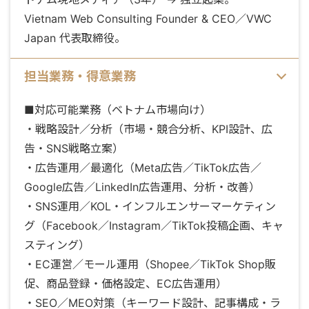
Vietnam Web Consulting Founder & CEO／VWC
Japan 代表取締役。
担当業務・得意業務
■対応可能業務（ベトナム市場向け）
・戦略設計／分析（市場・競合分析、KPI設計、広
告・SNS戦略立案）
・広告運用／最適化（Meta広告／TikTok広告／
Google広告／LinkedIn広告運用、分析・改善）
・SNS運用／KOL・インフルエンサーマーケティン
グ（Facebook／Instagram／TikTok投稿企画、キャ
スティング）
・EC運営／モール運用（Shopee／TikTok Shop販
促、商品登録・価格設定、EC広告運用）
・SEO／MEO対策（キーワード設計、記事構成・ラ