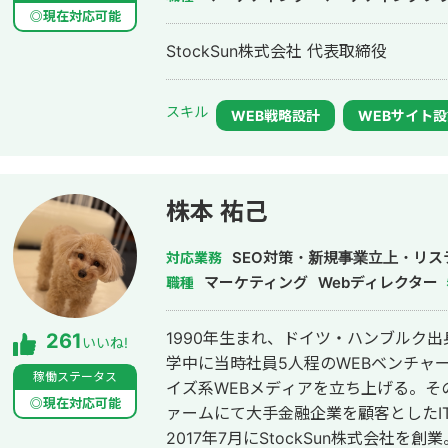
◎現在対応可能
StockSun株式会社 代表取締役
スキル
WEB戦略設計
WEBサイト
株本 祐己
SEO対策・新規事業立上・リス
対応業務
マーケティング
Webディレクター
職種
1990年生まれ、ドイツ・ハンブルク
261
いいね!
学中に当時社員5人程のWEBベンチャ
稼働ステータス
イズ系WEBメディアを立ち上げる。そ
◎現在対応可能
ァームにて大手金融企業を顧客としたI
2017年7月にStockSun株式会社を創業