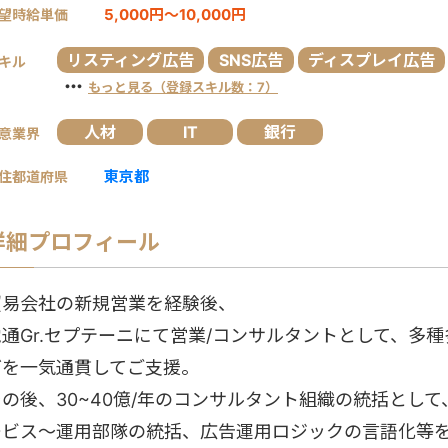
5,000円～10,000円
望時給単価
リスティング広告
SNS広告
ディスプレイ広告
キル
・・・
もっと見る（登録スキル数：7）
人材
IT
銀行
意業界
東京都
住都道府県
詳細プロフィール
貿易会社の新規営業を経験後、
電通Gr.セプテーニにて営業/コンサルタントとして、多
グを一気通貫してご支援。
その後、30~40億/年のコンサルタント組織の統括とし
ービス～運用部隊の統括、広告運用ロジックの言語化等