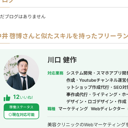
ブログ
だブログはありません
中井 啓博
さんと似たスキルを持ったフリーラ
川口 健作
システム開発・スマホアプリ開
対応業務
作成・Youtubeチャンネル運
ットショップ作成代行・SEO対
事作成代行・ライティング・ホ
12
いいね!
デザイン・ロゴデザイン・作成
稼働ステータス
マーケティング
ドメディア制作・構築・運用代
Webディレクター
職種
◎現在対応可能
美容クリニックのWebマーケティング