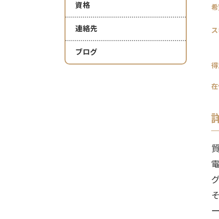
資格
希
連絡先
ス
ブログ
得
在