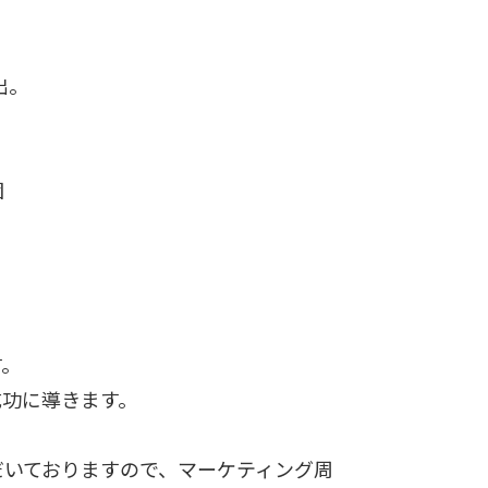
出。
団
す。
成功に導きます。
だいておりますので、マーケティング周