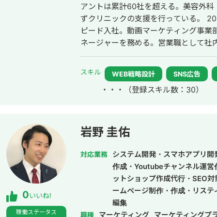
アントは累計60社を超える。美容外科
ずクリニックの支援を行っている。 2014年にWebマーケティング会社フルス
ピード入社。動画マーケティング事業部立
ネージャーを務める。営業職として社内M
後はフリーランスとなり、フロントエン
して活動。現在はWebコンサルティング
スキル
WEB戦略設計
SNS広告
参画。
・・・
（登録スキル数：30）
岩野 圭佑
システム開発・スマホアプリ開
対応業務
作成・Youtubeチャンネル運
ットショップ作成代行・SEO対
ームページ制作・作成・リステ
0
いいね!
編集
稼働ステータス
マーケティング
マーケティングプ
職種