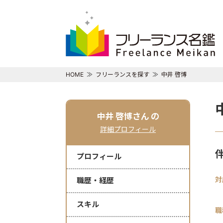
HOME
フリーランスを探す
中井 啓博
中井 啓博さん
の
詳細プロフィール
プロフィール
対
職歴・経歴
スキル
職