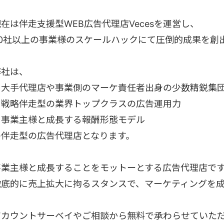
在は伴走支援型WEB広告代理店Vecesを運営し、
50社以上の事業様のスケールハックにて圧倒的成果を創
弊社は、
・大手代理店や事業側のマーケ責任者出身の少数精鋭集
・戦略伴走型の業界トップクラスの広告運用力
・事業主様と成長する報酬形態モデル
の伴走型の広告代理店となります。
事業主様と成長することをモットーとする広告代理店で
徹底的に売上拡大に拘るスタンスで、マーケティングを
アカウントサーベイやご相談から無料で承わらせていた