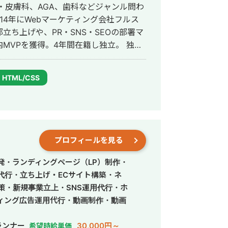
・皮膚科、AGA、歯科などジャンル問わ
ち上げや、PR・SNS・SEOの部署マ
VPを獲得。4年間在籍し独立。 独立
ドエンジニア兼総合Webマーケターと
会社を創設し、法人としてStockSunに
HTML/CSS
プロフィールを見る
発・ランディングページ（LP）制作・
営代行・立ち上げ・ECサイト構築・ネ
策・新規事業立上・SNS運用代行・ホ
ィング広告運用代行・動画制作・動画
ランナー
30,000円～
希望時給単価