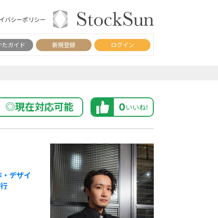
イバシーポリシー
かたガイド
新規登録
ログイン
◎現在対応可能
0
いいね!
作・デザイ
行