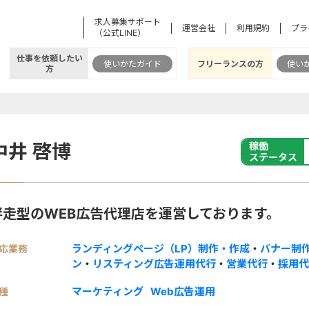
求人募集サポート
運営会社
利用規約
プラ
（公式LINE）
仕事を依頼したい
使いかたガイド
フリーランスの方
使い
方
中井 啓博
稼働
ステータス
伴走型のWEB広告代理店を運営しております。
ランディングページ（LP）制作・作成
・
バナー制
応業務
ン
・
リスティング広告運用代行
・
営業代行
・
採用代
マーケティング
Web広告運用
種