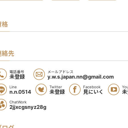
資格
連絡先
電話番号
メールアドレス
未登録
y.w.s.japan.nn@gmail.com
Line
Twitter
Facebook
Yo
n.n.0514
未登録
見にいく
未
ChatWork
2jjxcgsnyz28g