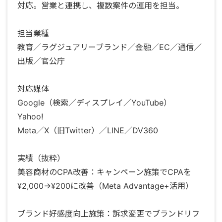
対応。営業と連携し、複数案件の運用を担当。
担当業種
教育／ラグジュアリーブランド／金融／EC／通信／
出版／官公庁
対応媒体
Google（検索／ディスプレイ／YouTube）
Yahoo!
Meta／X（旧Twitter）／LINE／DV360
実績（抜粋）
美容商材のCPA改善：キャンペーン施策でCPAを
¥2,000→¥200に改善（Meta Advantage+活用）
ブランド好感度向上施策：訴求変更でブランドリフ