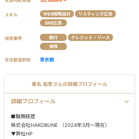
30,000円～
希望時給単価
WEB戦略設計
リスティング広告
スキル
SNS広告
銀行
クレジット・リース
得意業界
保険
東京都
在住都道府県
春名 祐希
さんの詳細プロフィール
詳細プロフィール
■職務経歴
株式会社HAKOBUNE （2024年3月〜現在）
▼弊社HP