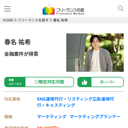
HOME
フリーランスを探す
春名 祐希
春名 祐希
金融案件が得意
稼働
◎現在対応可能
0
いいね!
ステータス
SNS運用代行
・
リスティング広告運用代
対応業務
行
・
キャスティング
マーケティング
マーケティングプランナー
職種