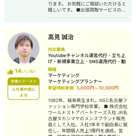
ります。 お気軽にご相談いただけると
嬉しいです。 ■出張買取サービスの集
客成功事例 https://freelance-
meikan.com/freelance/355/blog/1175
■経歴・職歴 2020年6月〜 Webマー
ケ支援会社（当時社員7名）にインター
高見 誠治
ンとして参画し、案件獲得に向けた自
社集客（SEO・Web広告運用・LP制
対応業務
作・YouTubeチャンネル運用・メール
Youtubeチャンネル運営代行・立ち上
マーケティング等）を担当。 2022年3
げ・新規事業立上・SNS運用代行・動
月 名古屋大学理学部数学科卒。 2022
画制作・動画編集
職種
14
年4月〜 Webマーケ会社勤務。人材
いいね!
マーケティング
系クライアントを主に担当。 2024年11
マーケティングプランナー
稼働ステータス
月 これまでの経験を活かして独立し、
5,000円～10,000円
希望時給単価
株式会社プラマーケを設立。 ホームペ
△仕事内容に
ージ：https://plumarke.co.jp/ ■実績
よる
1982年、岐阜県生まれ。NSC名古屋フ
（※一部抜粋） #広告運用 ・出張買取
ァッション専門学校卒業。 ■ 株式会社
サービスにて、ROAS350%など、好調
ワールドストアパートナーズ入社 JR名
な事例が複数あり。 ・StockSun営業
古屋タカシマヤのメンズブランド販売
代行サービス「カリトルくん」、
員として入社。入社1年半で副店長に就
StockSunサロンの広告運用を担当。
任し、年間個人売上1億円を達成。営
・ベンチャー企業~大手企業のWebマ