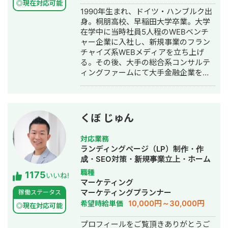
◎現在対応可能
1990年生まれ、ドイツ・ハンブルク出
身。桐朋高校、早稲田大学卒業。大学
在学中に当時社員5人程のWEBベンチ
ャー企業に入社し、新規事業のフラン
チャイズ系WEBメディアを立ち上げ
る。その後、大手の総合系コンサルテ
ィングファームにて大手金融企業を顧
客としたIT系、会計系のプロジェクト
を経て、2017年7月にStockSun株式会
社を創業。
くぼ じゅん
対応業務
ランディングページ（LP）制作・作
成・SEO対策・新規事業立上・ホーム
ページ制作・作成・リスティング広告
職種
1175
いいね!
運用代行
マーケティング
マーケティングプランナー
稼働ステータス
10,000円～30,000円
希望時給単価
◎現在対応可能
プロフィールをご覧頂きありがとうご