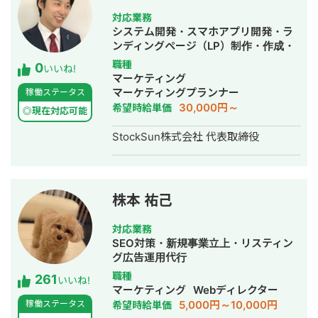
マーケターとして活動。現在はWebコ
対応業務
ンサルティング会社を創設し、法人と
システム開発・スマホアプリ開発・ラ
してStockSunに参画。
ンディングページ（LP）制作・作成・
Youtubeチャンネル運営代行・立ち上
職種
0
いいね!
げ・ECサイト構築・ネットショップ作
マーケティング
成代行・SEO対策・新規事業立上・
マーケティングプランナー
稼働ステータス
SNS運用代行・ホームページ制作・作
30,000円～
希望時給単価
◎現在対応可能
成・リスティング広告運用代行・動画
制作・動画編集
StockSun株式会社 代表取締役
株本 祐己
対応業務
SEO対策・新規事業立上・リスティン
グ広告運用代行
職種
261
いいね!
マーケティング
Webディレクター
5,000円～10,000円
稼働ステータス
希望時給単価