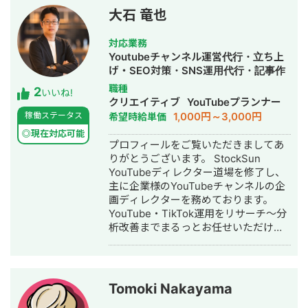
ムコーポレーション（ユーペイント）
RYS REALIZE 代表取締役（創業・現在
大石 竜也
様 ご依頼内容：Web集客を依頼したい
13年目） 「地域の利益を生み出し課題
→サイト制作、SEO対策、リスティン
解決を実現する（Regional Yield
対応業務
グ広告運用を実施 ◎商工会・業界メデ
Solution REALIZE）」をミッションに
Youtubeチャンネル運営代行・立ち上
ィア支援例 「東村山市商工会」様 「外
掲げ、岐阜県を拠点に全国の中小企
げ・SEO対策・SNS運用代行・記事作
壁塗装の窓口」様 ほか多数 ◎難関キー
業・スタートアップを対象としたSNS
成代行・ライティング・動画制作・動
職種
2
ワードで上位表示 ・「屋根」で1位 ・
プロモーション・デジタルPR戦略支援
いいね!
画編集・AI活用
クリエイティブ
YouTubeプランナー
「ガルバリウム 鋼板」で1位 ・「塗り
事業を展開。 Instagram・X・
1,000円～3,000円
稼働ステータス
希望時給単価
壁」で1位 ・「外壁塗装」で3位 ・「埼
TikTok・YouTube・LINEの全SNSプラ
玉 リフォーム」「千葉県 外壁塗装」
ットフォームに対応した一気通貫の伴
◎現在対応可能
プロフィールをご覧いただきましてあ
「つくば市 外壁塗装」など地域キーワ
走型PR支援を提供し、累計支援実績
りがとうございます。 StockSun
ードでも1位を多数獲得 【自己紹介】
300社以上。Lステップ正規代理店・iス
YouTubeディレクター道場を修了し、
・高校卒業後、札幌市で老舗の施工会
テップ正規代理店として、LINE・
主に企業様のYouTubeチャンネルの企
社に就職。職人として活動する ・
Instagramの自動化支援にも対応。 代
画ディレクターを務めております。
RIZAPの子会社に転職し、10年勤務。
理店ビジネスでは1年間で174社の加盟
YouTube・TikTok運用をリサーチ～分
事業部で最年少の支配人となり、新規
獲得・売上9,500万円を達成するなど、
析改善までまるっとお任せいただけま
出店などを経験 ・副業だったマーケテ
地方発のデジタルマーケティング会社
す。 【経歴】 ▷法政大学経済学部卒業
ィング技術をもって独立 ・個人事業と
として実績を積み上げています。
後、大手鉄道会社に勤務 └観光開発事
して3年で利益8倍を達成。「トソーマ
業 └インバウンド事業 └SNS運用業務
株式会社」を設立 ・法人化後も、3年
に携わる ▷2024年 フリーランスとし
連続で150％以上の業績アップを実現
Tomoki Nakayama
て独立 └YouTube戦略立案 └動画制作
【略歴】 2018年〜2021年 ・外壁塗装