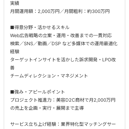
実績
月間運用額：2,000万円／月間粗利：約300万円
■得意分野・活かせるスキル
Web広告戦略の立案・運用・改善までの一貫対応
検索／SNS／動画／DSP など多媒体での運用最適化
経験
ターゲットインサイトを活かした訴求開発・LPO改
善
チームディレクション・マネジメント
■強み・アピールポイント
プロジェクト推進力：美容D2C商材で月2,000万円
の売上を企画・実行・展開まで主導
サービス立ち上げ経験：業界特化型マッチングサー