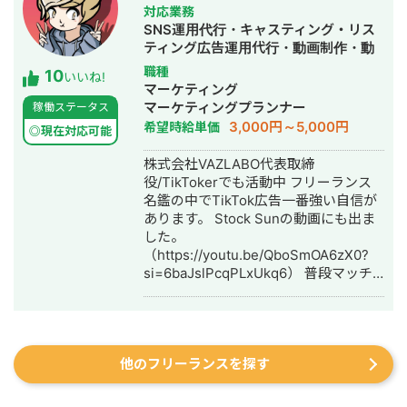
└YouTubeコンサル └TikTok運用代行
会社の集客のプロとして個人事業主で
対応業務
▷YouTubeスクール講師業 └株式会社
活動 2022年〜 ・トソーマ株式会社
SNS運用代行・キャスティング・リス
EAVALが運営するYouTubeスクール講
代表取締役 >リフォーム業・建設業
ティング広告運用代行・動画制作・動
師 └YouTubeの伸ばし方を教えるスク
の集客支援 >SEO事業 >リスティ
画編集・漫画制作
職種
10
ール 【主な実績】 ・YouTube運営経験
ング広告事業 >ホームページ・LP制
いいね!
マーケティング
2年半 ・動画制作本数220本以上 ・外
作事業 LINE（無料相談をご希望の方）
マーケティングプランナー
稼働ステータス
注実績200件以上(クラウドソーシング
https://s.lmes.jp/landing-
3,000円～5,000円
希望時給単価
サイト、オンラインサロン等) ・リサー
qr/2000788262-7YNDe1MK?
◎現在対応可能
チからチャンネル設計、企画立案、動
uLand=UGw3dP トソーマ株式会社公
株式会社VAZLABO代表取締
画制作、分析・改善まで 一通り経験
式サイト https://tosoma.co.jp 無料で
役/TikTokerでも活動中 フリーランス
しております クラウドワークスの発注
相談も受け付けています。 興味がある
名鑑の中でTikTok広告一番強い自信が
者ページはこちら
方は、LINEでお気軽にご連絡ください
あります。 Stock Sunの動画にも出ま
https://crowdworks.jp/public/employers
ませ。
した。
◎勤務していた会社のYouTubeチャン
（https://youtu.be/QboSmOA6zX0?
ネルを運用 →自社商品を販売し、教育
si=6baJslPcqPLxUkq6） 普段マッチ
ステップ無しYouTubeのみの販売で
ングアプリ（Dine）の事業会社で500
CVR20%を達成 ◎広告収益を目的とし
万円〜1000万円 毎月 TikTok広告運用
たYouTubeチャンネル →0からチャン
担当してます。（他にも大学生アプ
ネルを立ち上げ、1年で登録者数2万人
リ・人材採用などの広告運用中） 広告
超えを達成 →10万再生以上の動画31本
他のフリーランスを探す
運用だけではなくインフルエンサーキ
(ショート動画ではありません) →100万
ャスティングからクリエイティブの脚
再生以上の動画4本 →200万再生以上の
本作り〜納品までディレクション可能
動画1本 ◎投資系チャンネル(集客目的)