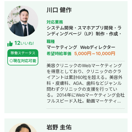
川口 健作
対応業務
システム開発・スマホアプリ開発・ラ
ンディングページ（LP）制作・作成・
Youtubeチャンネル運営代行・立ち上
職種
12
いいね!
げ・ECサイト構築・ネットショップ作
マーケティング
Webディレクター
成代行・SEO対策・新規事業立上・
5,000円～10,000円
稼働ステータス
希望時給単価
SNS運用代行・記事作成代行・ライテ
◎現在対応可能
ィング・ホームページ制作・作成・バ
美容クリニックのWebマーケティング
ナー制作・デザイン・ロゴデザイン・
を得意としており、クリニックのクラ
作成・リスティング広告運用代行・オ
イアントは累計60社を超える。美容外
ウンドメディア制作・構築・運用代
科・皮膚科、AGA、歯科などジャンル
行・動画制作・動画編集・営業代行
問わずクリニックの支援を行ってい
る。 2014年にWebマーケティング会社
フルスピード入社。動画マーケティン
グ事業部立ち上げや、PR・SNS・SEO
の部署マネージャーを務める。営業職
として社内MVPを獲得。4年間在籍し
独立。 独立後はフリーランスとなり、
岩野 圭佑
フロントエンドエンジニア兼総合Web