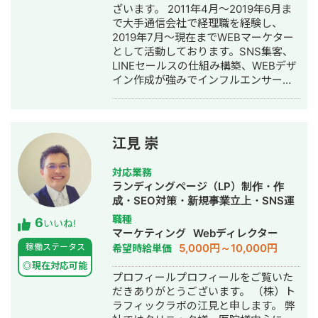
ざいます。 2011年4月～2019年6月ま
で大手通信会社で経理職を経験し、
2019年7月～現在までWEBマーケター
として活動しております。SNS集客、
LINEセールスの仕組み構築、WEBデザ
イン作成が強みでインフルエンサーの
方のLINE構築や整体師の方のコンサル
などの実績がございます。
江見 崇
対応業務
ランディングページ（LP）制作・作
成・SEO対策・新規事業立上・SNS運
用代行・記事作成代行・ライティン
職種
6
いいね!
グ・翻訳・ホームページ制作・作成・
マーケティング
Webディレクター
バナー制作・デザイン・ロゴデザイ
5,000円～10,000円
稼働ステータス
希望時給単価
ン・作成・イラスト制作・リスティン
◎現在対応可能
グ広告運用代行
プロフィールプロフィールをご覧いた
だきありがとうございます。 （株）ト
ラフィックラボの江見と申します。 弊