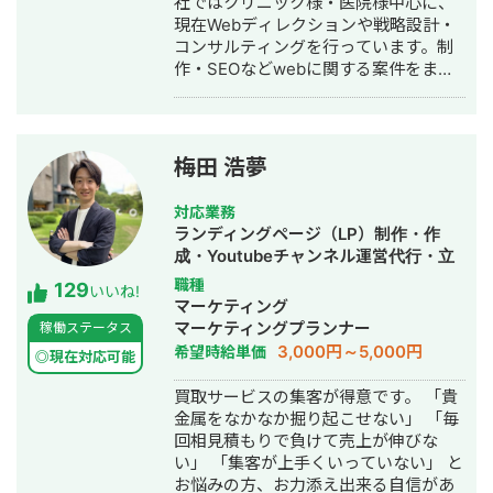
社ではクリニック様・医院様中心に、
現在Webディレクションや戦略設計・
コンサルティングを行っています。制
作・SEOなどwebに関する案件をまる
っと丸投げしていただいても対応が可
能です。 緻密な戦略でクリニック様の
集客をお手伝いさせていただきます。
また、常にレスを早めに対応を心がけ
梅田 浩夢
ておりまして24時間365日対応が可能
です。 実際、弊社は地域名＋施術で上
対応業務
位表示が得意得意で、かなりの施術名
ランディングページ（LP）制作・作
をハックしています。 また、医療広告
成・Youtubeチャンネル運営代行・立
ガイドライン、薬機法にも対応した知
ち上げ・SEO対策・SNS運用代行・記
職種
129
見もあり安全性にも対応しておりま
いいね!
事作成代行・ライティング・ホームペ
マーケティング
す。 ■実績■ ・某美容系ビックワード
ージ制作・作成・リスティング広告運
マーケティングプランナー
稼働ステータス
で圏外→10位以内（半年） ・美容施術
用代行・オウンドメディア制作・構
3,000円～5,000円
希望時給単価
系ビッグワード 2位 ・新規患者数PV
◎現在対応可能
築・運用代行
が3ヶ月で２倍 ・半年で新規患者数が
買取サービスの集客が得意です。 「貴
1.5倍！
金属をなかなか掘り起こせない」 「毎
回相見積もりで負けて売上が伸びな
い」 「集客が上手くいっていない」 と
お悩みの方、お力添え出来る自信があ