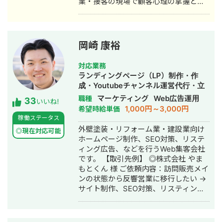
業・接客の現場で顧客心理の掌握と売
ーケティング支援に携わり、Web広告
上最大化のノウハウを体得。7年間在
運用、LP制作を担当。費用対効果を
籍。 ■ 医療専門学校入学 勤務中のケ
1.5〜2倍に改善するなど多数。 #SEO
ガを機に医療業界への関心が高まり、
・インターン先にて自社サイトのSEO
26歳で退職。国家資格取得を目指し医
対策を1人で担当し、月間アクセス数を
岡崎 康裕
療短期大学へ入学。 ■ 柔道整復師 国
約7倍(3,000→約22,000)、月間問い合
家資格取得・整形外科入職 資格取得
わせ件数を1件から4〜5件まで成長。
対応業務
後、岐阜県内の整形外科クリニックに
・人材系SEOメディアにてKW「商標名
ランディングページ（LP）制作・作
入職。臨床の現場で集客・経営課題を
+評判」で1位、「転職エージェント お
成・Youtubeチャンネル運営代行・立
肌で感じ、デジタルマーケティングへ
すすめ」で10位以内を獲得。
ち上げ・SEO対策・新規事業立上・
マーケティング
Web広告運用
職種
33
の関心が深まる。 ■ 誠美接骨院 創
#YouTube ・法人向けYouTubeチャン
いいね!
SNS運用代行・記事作成代行・ライテ
1,000円～3,000円
希望時給単価
業・FC学習塾 オーナー就任 岐阜県に
ネル運営に立ち上げ時から携わり、チ
ィング・ホームページ制作・作成・バ
稼働ステータス
「誠美接骨院」を開業。県下初の取り
ャンネル登録者数4,000人、月間商談獲
ナー制作・デザイン・リスティング広
外壁塗装・リフォーム業・建設業向け
組みとして交通事故専門弁護士法人と
得10〜15件達成。 →企画、台本作成、
◎現在対応可能
告運用代行・オウンドメディア制作・
ホームページ制作、SEO対策、リステ
の業務提携を締結し、客単価80,000円
撮影、編集、分析全て担当。 ■ 主な経
構築・運用代行・動画制作・動画編集
ィング広告、などを行うWeb集客会社
の高単価ビジネスモデルを確立。その
験業界 ・買取サービス ・不用品回収
です。 【取引先例】 ◎株式会社 やま
後、FC学習塾「キミノスクール岐阜
・人材紹介：toC/toBいずれも経験あり
もとくん 様 ご依頼内容：訪問販売メイ
校」のオーナーとしても教育事業に参
・営業代行 ・SaaS ・広告代理店 ・飲
ンの状態から反響営業に移行したい →
入。自院・塾の集客でSNSやLINEを活
食店 ・官公庁
サイト制作、SEO対策、リスティング
用したデジタルマーケティングを実
広告運用を実施 ◎株式会社 植田板金店
践・検証する中で、中小企業向けの
様 ご依頼内容：複数サイトのSEO対策
Webコンサルティング事業を開始。現
を依頼したい →SEO対策を実施 ◎アス
在も代表院長として在籍。 ■ 株式会社