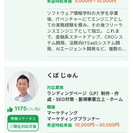
5,000円～10,000円
希望時給単価
バナー制作・デザイン・ロゴデザイ
ン・作成・イラスト制作・動画制作・
ソフトウェア情報学科の大学を卒業
動画編集・AI活用
後、ITベンチャーにてエンジニアとし
ての実務経験を積み、その後フリーラ
ンスエンジニアとして独立。 これま
で、金融系スタートアップ、CROシス
テム開発、法務向けSaaSシステム開
発、AIエージェント開発など、複数の
スタートアップ・事業会社のシステム
開発に携わってきました。 主にRuby
on Railsを用いたバックエンド開発を
得意としており、要件定義、設計、実
くぼ じゅん
装、本番リリース、運用改善まで一貫
して対応しています。 特に、仕様が複
対応業務
雑な業務システムや、要件がまだ固ま
ランディングページ（LP）制作・作
りきっていない新規開発において、事
成・SEO対策・新規事業立上・ホーム
業目的を整理しながら、正確にスピー
ページ制作・作成・リスティング広告
職種
1175
ド感を持って形にしていくことを強み
いいね!
運用代行
マーケティング
としています。 いまはスタートアップ
マーケティングプランナー
稼働ステータス
案件にてAIエージェント開発にも携わ
10,000円～30,000円
希望時給単価
っており、AI活用した業務効率化、新
◎現在対応可能
機能開発、既存プロダクトへのAI機能