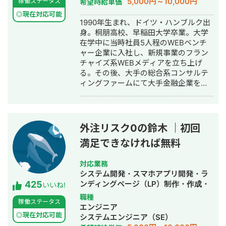
5,000円～10,000円
稼働ステータス
希望時給単価
◎現在対応可能
1990年生まれ、ドイツ・ハンブルク出
身。桐朋高校、早稲田大学卒業。大学
在学中に当時社員5人程のWEBベンチ
ャー企業に入社し、新規事業のフラン
チャイズ系WEBメディアを立ち上げ
る。その後、大手の総合系コンサルテ
ィングファームにて大手金融企業を顧
客としたIT系、会計系のプロジェクト
を経て、2017年7月にStockSun株式会
社を創業。
外注リスク0の鈴木 ｜初回
満足できなければ無料
対応業務
システム開発・スマホアプリ開発・ラ
425
ンディングページ（LP）制作・作成・
いいね!
ECサイト構築・ネットショップ作成代
職種
稼働ステータス
行・SEO対策・新規事業立上・SNS運
エンジニア
用代行・記事作成代行・ライティン
◎現在対応可能
システムエンジニア（SE）
グ・翻訳・ホームページ制作・作成・