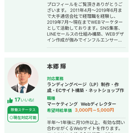
プロフィールをご覧頂きありがとうご
の組み込みなどにも対応しています。
ざいます。 2011年4月～2019年6月ま
単純に言われたものを作るだけではな
で大手通信会社で経理職を経験し、
く、事業として使える形に落とし込む
2019年7月～現在までWEBマーケター
ことを重視し、開発の初期段階からリ
として活動しております。SNS集客、
リース後の運用まで伴走しています。
LINEセールスの仕組み構築、WEBデザ
イン作成が強みでインフルエンサーの
方のLINE構築や整体師の方のコンサル
などの実績がございます。
本郷 輝
対応業務
ランディングページ（LP）制作・作
成・ECサイト構築・ネットショップ作
成代行・SEO対策・記事作成代行・ラ
職種
17
いいね!
イティング・ホームページ制作・作
マーケティング
Webディレクター
成・オウンドメディア制作・構築・運
3,000円～5,000円
稼働ステータス
希望時給単価
用代行
◎現在対応可能
半年～1年後に月10件以上、有効な問い
合わせがくるWebサイトを作ります。