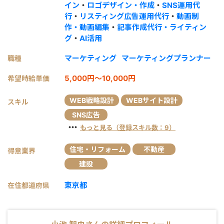
イン
・
ロゴデザイン・作成
・
SNS運用代
行
・
リスティング広告運用代行
・
動画制
作・動画編集
・
記事作成代行・ライティン
グ
・
AI活用
マーケティング
マーケティングプランナー
職種
5,000円～10,000円
希望時給単価
WEB戦略設計
WEBサイト設計
スキル
SNS広告
・・・
もっと見る（登録スキル数：9）
住宅・リフォーム
不動産
得意業界
建設
東京都
在住都道府県