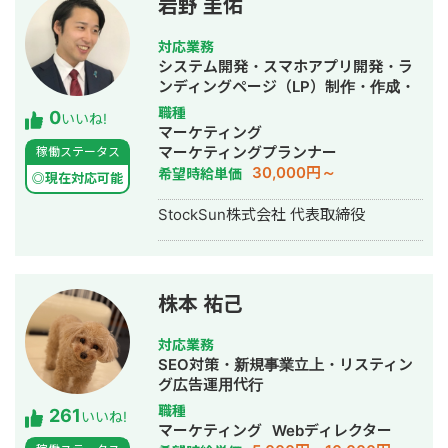
岩野 圭佑
フロントエンドエンジニア兼総合Web
マーケターとして活動。現在はWebコ
対応業務
ンサルティング会社を創設し、法人と
システム開発・スマホアプリ開発・ラ
してStockSunに参画。
ンディングページ（LP）制作・作成・
Youtubeチャンネル運営代行・立ち上
職種
0
いいね!
げ・ECサイト構築・ネットショップ作
マーケティング
成代行・SEO対策・新規事業立上・
マーケティングプランナー
稼働ステータス
SNS運用代行・ホームページ制作・作
30,000円～
希望時給単価
◎現在対応可能
成・リスティング広告運用代行・動画
制作・動画編集
StockSun株式会社 代表取締役
株本 祐己
対応業務
SEO対策・新規事業立上・リスティン
グ広告運用代行
職種
261
いいね!
マーケティング
Webディレクター