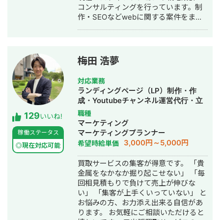
コンサルティングを行っています。制
がらWeb制作の経験を積んできました
作・SEOなどwebに関する案件をまる
（バサジィ大分在籍時は完全プロ契約
っと丸投げしていただいても対応が可
のため1年間休職）。 アスリートとし
能です。 緻密な戦略でクリニック様の
ての経験で培った「やると決めたら徹
集客をお手伝いさせていただきます。
底的にやり抜く」精神で、お客様のプ
また、常にレスを早めに対応を心がけ
ロジェクトに全力で取り組みます。
梅田 浩夢
ておりまして24時間365日対応が可能
です。 実際、弊社は地域名＋施術で上
対応業務
位表示が得意得意で、かなりの施術名
ランディングページ（LP）制作・作
をハックしています。 また、医療広告
成・Youtubeチャンネル運営代行・立
ガイドライン、薬機法にも対応した知
ち上げ・SEO対策・SNS運用代行・記
職種
129
見もあり安全性にも対応しておりま
いいね!
事作成代行・ライティング・ホームペ
マーケティング
す。 ■実績■ ・某美容系ビックワード
ージ制作・作成・リスティング広告運
マーケティングプランナー
稼働ステータス
で圏外→10位以内（半年） ・美容施術
用代行・オウンドメディア制作・構
3,000円～5,000円
希望時給単価
系ビッグワード 2位 ・新規患者数PV
◎現在対応可能
築・運用代行
が3ヶ月で２倍 ・半年で新規患者数が
買取サービスの集客が得意です。 「貴
1.5倍！
金属をなかなか掘り起こせない」 「毎
回相見積もりで負けて売上が伸びな
い」 「集客が上手くいっていない」 と
お悩みの方、お力添え出来る自信があ
ります。 お気軽にご相談いただけると