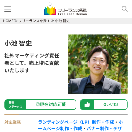
HOME
フリーランスを探す
小池 智史
小池 智史
社外マーケティング責任
者として、売上増に貢献
いたします
稼働
◎現在対応可能
0
いいね!
ステータス
ランディングページ（LP）制作・作成
・
ホ
対応業務
ームページ制作・作成
・
バナー制作・デザ