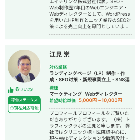
エイチリンク株式会社代表。SEO・
Web制作歴7年目のWebエンジニア・
Webディレクターとして、WordPress
を用いたHP制作とニッチ業界のSEO対
策による売上向上を専門としていま
す。 HP/LP制作実績は100サイト以
上。パーソナルジム、土木工事会社、
不動産会社など多業種に対応してきま
した。SEO対策においては、ゼロから
江見 崇
立ち上げた新規サイトをニッチ市場で
サービスキーワード検索1位に導き、月
対応業務
間1.5万PV、月商500万円の売上を実現
ランディングページ（LP）制作・作
した実績があります。 エンジニア知識
成・SEO対策・新規事業立上・SNS運
を持ったSEOディレクターとして、大
用代行・記事作成代行・ライティン
職種
6
量のページを作成するようないわゆる
いいね!
グ・翻訳・ホームページ制作・作成・
マーケティング
Webディレクター
データベース型のサイトの構築も得意
バナー制作・デザイン・ロゴデザイ
5,000円～10,000円
稼働ステータス
希望時給単価
です。 競合が対応しきれないような細
ン・作成・イラスト制作・リスティン
かいキーワードまで対策して、お問合
◎現在対応可能
グ広告運用代行
プロフィールプロフィールをご覧いた
せにつなげる戦略でお客様の売上に貢
だきありがとうございます。 （株）ト
献します。 少し珍しいキャリアの特徴
ラフィックラボの江見と申します。 弊
として、Fリーグ（フットサル日本トッ
社ではクリニック様・医院様中心に、
プリーグ）のエスポラーダ北海道、バ
現在Webディレクションや戦略設計・
サジィ大分でプロ選手として活動しな