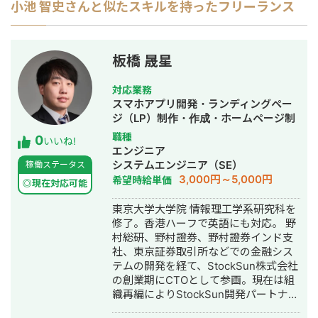
小池 智史
さんと似たスキルを持ったフリーランス
板橋 晟星
対応業務
スマホアプリ開発・ランディングペー
ジ（LP）制作・作成・ホームページ制
作・作成・バナー制作・デザイン・漫
職種
0
いいね!
画制作・AI活用
エンジニア
システムエンジニア（SE）
稼働ステータス
3,000円～5,000円
希望時給単価
◎現在対応可能
東京大学大学院 情報理工学系研究科を
修了。香港ハーフで英語にも対応。 野
村総研、野村證券、野村證券インド支
社、東京証券取引所などでの金融シス
テムの開発を経て、StockSun株式会社
の創業期にCTOとして参画。現在は組
織再編によりStockSun開発パートナー
を務める。 武田塾の全国400校舎以上