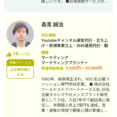
嬉しいです。 ■出張買取サービスの集
客成功事例 https://freelance-
meikan.com/freelance/355/blog/1175
■経歴・職歴 2020年6月〜 Webマー
ケ支援会社（当時社員7名）にインター
高見 誠治
ンとして参画し、案件獲得に向けた自
社集客（SEO・Web広告運用・LP制
対応業務
作・YouTubeチャンネル運用・メール
Youtubeチャンネル運営代行・立ち上
マーケティング等）を担当。 2022年3
げ・新規事業立上・SNS運用代行・動
月 名古屋大学理学部数学科卒。 2022
画制作・動画編集
職種
14
年4月〜 Webマーケ会社勤務。人材
いいね!
マーケティング
系クライアントを主に担当。 2024年11
マーケティングプランナー
稼働ステータス
月 これまでの経験を活かして独立し、
5,000円～10,000円
希望時給単価
株式会社プラマーケを設立。 ホームペ
△仕事内容に
ージ：https://plumarke.co.jp/ ■実績
よる
1982年、岐阜県生まれ。NSC名古屋フ
（※一部抜粋） #広告運用 ・出張買取
ァッション専門学校卒業。 ■ 株式会社
サービスにて、ROAS350%など、好調
ワールドストアパートナーズ入社 JR名
な事例が複数あり。 ・StockSun営業
古屋タカシマヤのメンズブランド販売
代行サービス「カリトルくん」、
員として入社。入社1年半で副店長に就
StockSunサロンの広告運用を担当。
任し、年間個人売上1億円を達成。営
・ベンチャー企業~大手企業のWebマ
業・接客の現場で顧客心理の掌握と売
ーケティング支援に携わり、Web広告
上最大化のノウハウを体得。7年間在
運用、LP制作を担当。費用対効果を