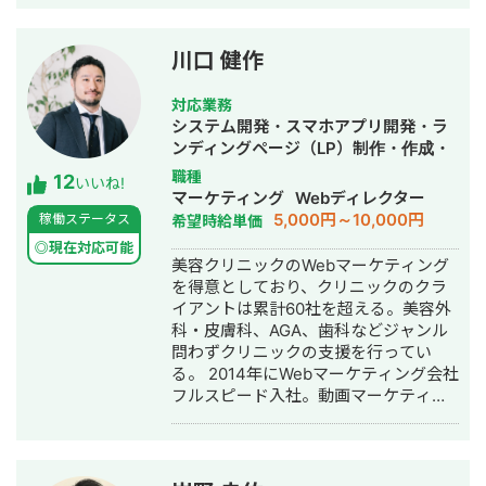
で使われる塾生管理システムや、
StockSun自社サービスであるフリーラ
ンス名鑑、マッチングアプリのフェリ
川口 健作
恋、年収チャンネルの転職者と企業の
マッチングサービスである年収スカウ
対応業務
トなど数十のサービスを1人でサクっと
システム開発・スマホアプリ開発・ラ
開発。近年はChatGPTを用いたチャッ
ンディングページ（LP）制作・作成・
トボットやパワポスライド自動生成シ
Youtubeチャンネル運営代行・立ち上
職種
12
ステム等、AIを活用したシステムも多
いいね!
げ・ECサイト構築・ネットショップ作
マーケティング
Webディレクター
数開発している。 チームを組んで複数
成代行・SEO対策・新規事業立上・
5,000円～10,000円
稼働ステータス
希望時給単価
人で開発すると品質が落ちやすいた
SNS運用代行・記事作成代行・ライテ
め、要件定義からプログラミング含め
◎現在対応可能
ィング・ホームページ制作・作成・バ
美容クリニックのWebマーケティング
自身1人で全て完結することにより、１
ナー制作・デザイン・ロゴデザイン・
を得意としており、クリニックのクラ
つ１つのシステムの品質にこだわって
作成・リスティング広告運用代行・オ
イアントは累計60社を超える。美容外
開発する方針をとっている。開発速度
ウンドメディア制作・構築・運用代
科・皮膚科、AGA、歯科などジャンル
も早く、品質の良いサービスを最速か
行・動画制作・動画編集・営業代行
問わずクリニックの支援を行ってい
つ他より安い価格で開発できる。 得意
る。 2014年にWebマーケティング会社
領域はAI開発・Web開発・スマホアプ
フルスピード入社。動画マーケティン
リ・社内システムなどITシステム全般
グ事業部立ち上げや、PR・SNS・SEO
の開発。 インタビュー記事はこちら
の部署マネージャーを務める。営業職
として社内MVPを獲得。4年間在籍し
独立。 独立後はフリーランスとなり、