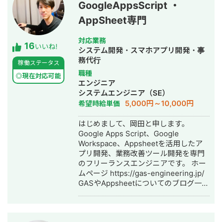
GoogleAppsScript ・
AppSheet専門
対応業務
16
いいね!
システム開発・スマホアプリ開発・事
務代行
稼働ステータス
職種
◎現在対応可能
エンジニア
システムエンジニア（SE）
5,000円～10,000円
希望時給単価
はじめまして、岡田と申します。
Google Apps Script、Google
Workspace、Appsheetを活用したア
プリ開発、業務改善ツール開発を専門
のフリーランスエンジニアです。 ホー
ムページ https://gas-engineering.jp/
GASやAppsheetについてのブログ一覧
https://freelance-
meikan.com/freelance/554/blog/231
【開発のイメージが湧かない方へ】