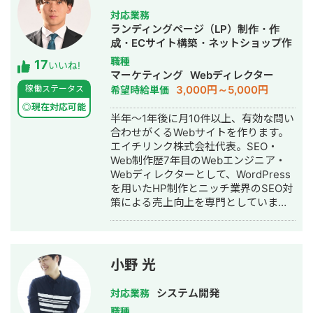
私に開発をお任せ頂ければ、御社の業
対応業務
務の効率化に貢献することが可能で
ランディングページ（LP）制作・作
す。是非宜しくお願い致します。 【無
成・ECサイト構築・ネットショップ作
料ヒアリング】 ★無料ヒアリング予約
成代行・SEO対策・記事作成代行・ラ
職種
17
フォーム★
いいね!
イティング・ホームページ制作・作
マーケティング
Webディレクター
https://forms.gle/f7DVaUkwYAMdyMxf7
成・オウンドメディア制作・構築・運
3,000円～5,000円
稼働ステータス
希望時給単価
用代行
◎現在対応可能
半年～1年後に月10件以上、有効な問い
合わせがくるWebサイトを作ります。
エイチリンク株式会社代表。SEO・
Web制作歴7年目のWebエンジニア・
Webディレクターとして、WordPress
を用いたHP制作とニッチ業界のSEO対
策による売上向上を専門としていま
す。 HP/LP制作実績は100サイト以
上。パーソナルジム、土木工事会社、
不動産会社など多業種に対応してきま
した。SEO対策においては、ゼロから
小野 光
立ち上げた新規サイトをニッチ市場で
サービスキーワード検索1位に導き、月
システム開発
対応業務
間1.5万PV、月商500万円の売上を実現
職種