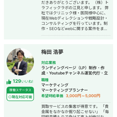
だきありがとうございます。 （株）ト
ラフィックラボの江見と申します。 弊
社ではクリニック様・医院様中心に、
現在Webディレクションや戦略設計・
コンサルティングを行っています。制
作・SEOなどwebに関する案件をまる
っと丸投げしていただいても対応が可
能です。 緻密な戦略でクリニック様の
集客をお手伝いさせていただきます。
また、常にレスを早めに対応を心がけ
梅田 浩夢
ておりまして24時間365日対応が可能
です。 実際、弊社は地域名＋施術で上
対応業務
位表示が得意得意で、かなりの施術名
ランディングページ（LP）制作・作
をハックしています。 また、医療広告
成・Youtubeチャンネル運営代行・立
ガイドライン、薬機法にも対応した知
ち上げ・SEO対策・SNS運用代行・記
職種
129
見もあり安全性にも対応しておりま
いいね!
事作成代行・ライティング・ホームペ
マーケティング
す。 ■実績■ ・某美容系ビックワード
ージ制作・作成・リスティング広告運
マーケティングプランナー
稼働ステータス
で圏外→10位以内（半年） ・美容施術
用代行・オウンドメディア制作・構
3,000円～5,000円
希望時給単価
系ビッグワード 2位 ・新規患者数PV
◎現在対応可能
築・運用代行
が3ヶ月で２倍 ・半年で新規患者数が
買取サービスの集客が得意です。 「貴
1.5倍！
金属をなかなか掘り起こせない」 「毎
回相見積もりで負けて売上が伸びな