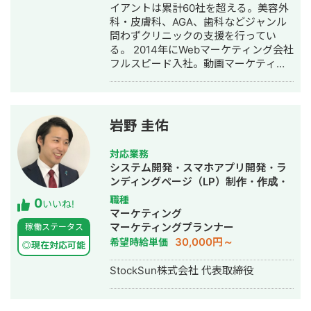
作成・リスティング広告運用代行・オ
イアントは累計60社を超える。美容外
ウンドメディア制作・構築・運用代
科・皮膚科、AGA、歯科などジャンル
行・動画制作・動画編集・営業代行
問わずクリニックの支援を行ってい
る。 2014年にWebマーケティング会社
フルスピード入社。動画マーケティン
グ事業部立ち上げや、PR・SNS・SEO
の部署マネージャーを務める。営業職
として社内MVPを獲得。4年間在籍し
独立。 独立後はフリーランスとなり、
岩野 圭佑
フロントエンドエンジニア兼総合Web
マーケターとして活動。現在はWebコ
対応業務
ンサルティング会社を創設し、法人と
システム開発・スマホアプリ開発・ラ
してStockSunに参画。
ンディングページ（LP）制作・作成・
Youtubeチャンネル運営代行・立ち上
職種
0
いいね!
げ・ECサイト構築・ネットショップ作
マーケティング
成代行・SEO対策・新規事業立上・
マーケティングプランナー
稼働ステータス
SNS運用代行・ホームページ制作・作
30,000円～
希望時給単価
◎現在対応可能
成・リスティング広告運用代行・動画
制作・動画編集
StockSun株式会社 代表取締役