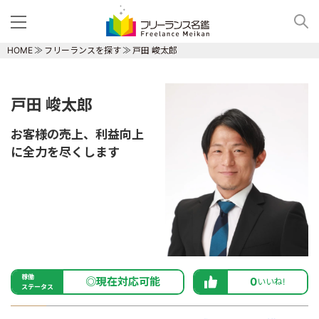
HOME
フリーランスを探す
戸田 峻太郎
戸田 峻太郎
お客様の売上、利益向上
に全力を尽くします
稼働
◎現在対応可能
0
いいね!
ステータス