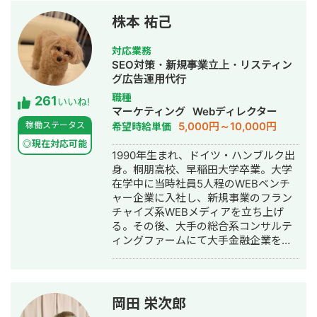
株本 祐己
対応業務
SEO対策・新規事業立上・リスティン
グ広告運用代行
職種
261
いいね!
マーケティング
Webディレクター
5,000円～10,000円
稼働ステータス
希望時給単価
◎現在対応可能
1990年生まれ、ドイツ・ハンブルク出
身。桐朋高校、早稲田大学卒業。大学
在学中に当時社員5人程のWEBベンチ
ャー企業に入社し、新規事業のフラン
チャイズ系WEBメディアを立ち上げ
る。その後、大手の総合系コンサルテ
ィングファームにて大手金融企業を顧
客としたIT系、会計系のプロジェクト
を経て、2017年7月にStockSun株式会
社を創業。
岡田 栄次郎