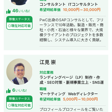
した実績があります。 エンジニア知識
コンサルタント
ITコンサルタント
を持ったSEOディレクターとして、大
10,000円～30,000円
希望時給単価
46
量のページを作成するようないわゆる
いいね!
データベース型のサイトの構築も得意
稼働ステータス
PwC出身のSAPコンサルとして、フリ
です。 競合が対応しきれないような細
ーランスで10年活動。製造・販売・商
かいキーワードまで対策して、お問合
◎現在対応可能
社・小売・石油と様々な業界で、大規
せにつなげる戦略でお客様の売上に貢
模クライアントのプロジェクトを多数
献します。 少し珍しいキャリアの特徴
経験し、システム導入に大きく貢献。
として、Fリーグ（フットサル日本トッ
プリーグ）のエスポラーダ北海道、バ
サジィ大分でプロ選手として活動しな
がらWeb制作の経験を積んできました
（バサジィ大分在籍時は完全プロ契約
江見 崇
のため1年間休職）。 アスリートとし
ての経験で培った「やると決めたら徹
対応業務
底的にやり抜く」精神で、お客様のプ
ランディングページ（LP）制作・作
ロジェクトに全力で取り組みます。
成・SEO対策・新規事業立上・SNS運
用代行・記事作成代行・ライティン
職種
6
いいね!
グ・翻訳・ホームページ制作・作成・
マーケティング
Webディレクター
バナー制作・デザイン・ロゴデザイ
5,000円～10,000円
稼働ステータス
希望時給単価
ン・作成・イラスト制作・リスティン
◎現在対応可能
グ広告運用代行
プロフィールプロフィールをご覧いた