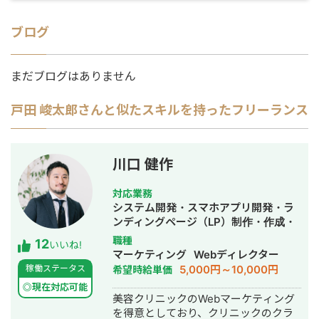
ブログ
まだブログはありません
戸田 峻太郎
さんと似たスキルを持ったフリーランス
川口 健作
対応業務
システム開発・スマホアプリ開発・ラ
ンディングページ（LP）制作・作成・
Youtubeチャンネル運営代行・立ち上
職種
12
いいね!
げ・ECサイト構築・ネットショップ作
マーケティング
Webディレクター
成代行・SEO対策・新規事業立上・
5,000円～10,000円
稼働ステータス
希望時給単価
SNS運用代行・記事作成代行・ライテ
◎現在対応可能
ィング・ホームページ制作・作成・バ
美容クリニックのWebマーケティング
ナー制作・デザイン・ロゴデザイン・
を得意としており、クリニックのクラ