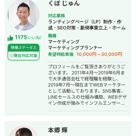
Googleのサービスを使ったら、どんな
くぼ じゅん
感じに開発できるのかイメージが湧か
ないという方も大歓迎！ フワッとした
対応業務
イメージでも良いので「こんなことを
ランディングページ（LP）制作・作
したい」という内容を伝えて頂けれ
成・SEO対策・新規事業立上・ホーム
ば、その内容を実現するための方法を
ページ制作・作成・リスティング広告
職種
1175
具体的に提案させて頂きます。 一度ビ
いいね!
運用代行
マーケティング
デオ会議でお話してみませんか？もち
マーケティングプランナー
稼働ステータス
ろん無料です。 【Google Apps
10,000円～30,000円
希望時給単価
Script、Appsheetで開発するメリッ
◎現在対応可能
ト】 ★月々にかかる費用がタダ！
プロフィールをご覧頂きありがとうご
Googleアカウントさえあれば利用可能
ざいます。 2011年4月～2019年6月ま
なので月々にかかる費用が0円です。
で大手通信会社で経理職を経験し、
GASによる開発は、長期的にみて非常
2019年7月～現在までWEBマーケター
にお得です。 ★開発コストが低い
として活動しております。SNS集客、
Google WorkSpaceを元に開発するの
LINEセールスの仕組み構築、WEBデザ
で、作業量が少なく済み、その分コス
イン作成が強みでインフルエンサーの
トを抑えることができます。 ★他の
方のLINE構築や整体師の方のコンサル
Googleサービスとの連携ができるので
などの実績がございます。
自由度が高い Google WorkSpace間の
連携ができるので、用途に合わせて自
由度高くシステムを作ることができま
本郷 輝
す。 GAS、Appsheetの経験が豊富な