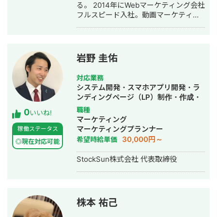
る。 2014年にWebマーケティング会社
フルスピード入社。動画マーケティン
グ事業部立ち上げや、PR・SNS・SEO
の部署マネージャーを務める。営業職
として社内MVPを獲得。4年間在籍し
独立。 独立後はフリーランスとなり、
岩野 圭佑
フロントエンドエンジニア兼総合Web
マーケターとして活動。現在はWebコ
対応業務
ンサルティング会社を創設し、法人と
システム開発・スマホアプリ開発・ラ
してStockSunに参画。
ンディングページ（LP）制作・作成・
Youtubeチャンネル運営代行・立ち上
職種
0
いいね!
げ・ECサイト構築・ネットショップ作
マーケティング
成代行・SEO対策・新規事業立上・
マーケティングプランナー
稼働ステータス
SNS運用代行・ホームページ制作・作
30,000円～
希望時給単価
◎現在対応可能
成・リスティング広告運用代行・動画
制作・動画編集
StockSun株式会社 代表取締役
株本 祐己