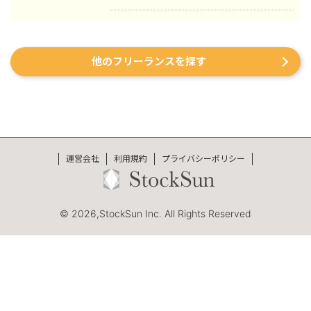
上最大化のノウハウを体得。7年間在
運用、LP制作を担当。費用対効果を
籍。 ■ 医療専門学校入学 勤務中のケ
1.5〜2倍に改善するなど多数。 #SEO
ガを機に医療業界への関心が高まり、
・インターン先にて自社サイトのSEO
26歳で退職。国家資格取得を目指し医
対策を1人で担当し、月間アクセス数を
他のフリーランスを探す
療短期大学へ入学。 ■ 柔道整復師 国
約7倍(3,000→約22,000)、月間問い合
家資格取得・整形外科入職 資格取得
わせ件数を1件から4〜5件まで成長。
後、岐阜県内の整形外科クリニックに
・人材系SEOメディアにてKW「商標名
入職。臨床の現場で集客・経営課題を
+評判」で1位、「転職エージェント お
肌で感じ、デジタルマーケティングへ
すすめ」で10位以内を獲得。
の関心が深まる。 ■ 誠美接骨院 創
#YouTube ・法人向けYouTubeチャン
業・FC学習塾 オーナー就任 岐阜県に
ネル運営に立ち上げ時から携わり、チ
「誠美接骨院」を開業。県下初の取り
運営会社
ャンネル登録者数4,000人、月間商談獲
利用規約
プライバシーポリシー
組みとして交通事故専門弁護士法人と
得10〜15件達成。 →企画、台本作成、
の業務提携を締結し、客単価80,000円
撮影、編集、分析全て担当。 ■ 主な経
の高単価ビジネスモデルを確立。その
験業界 ・買取サービス ・不用品回収
© 2026,StockSun Inc. All Rights Reserved
後、FC学習塾「キミノスクール岐阜
・人材紹介：toC/toBいずれも経験あり
校」のオーナーとしても教育事業に参
・営業代行 ・SaaS ・広告代理店 ・飲
入。自院・塾の集客でSNSやLINEを活
食店 ・官公庁
用したデジタルマーケティングを実
践・検証する中で、中小企業向けの
Webコンサルティング事業を開始。現
在も代表院長として在籍。 ■ 株式会社