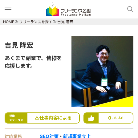
HOME
フリーランスを探す
吉見 隆宏
吉見 隆宏
あくまで副業で、皆様を
応援します。
稼働
△仕事内容による
0
いいね!
ステータス
SEO対策
・
新規事業立上
対応業務