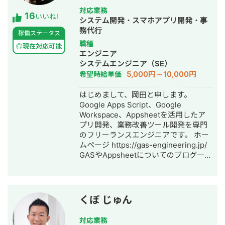
対応業務
16
いいね!
システム開発・スマホアプリ開発・事
務代行
稼働ステータス
職種
◎現在対応可能
エンジニア
システムエンジニア（SE）
5,000円～10,000円
希望時給単価
はじめまして、岡田と申します。
Google Apps Script、Google
Workspace、Appsheetを活用したア
プリ開発、業務改善ツール開発を専門
のフリーランスエンジニアです。 ホー
ムページ https://gas-engineering.jp/
GASやAppsheetについてのブログ一覧
https://freelance-
meikan.com/freelance/554/blog/231
【開発のイメージが湧かない方へ】
Googleのサービスを使ったら、どんな
くぼ じゅん
感じに開発できるのかイメージが湧か
ないという方も大歓迎！ フワッとした
対応業務