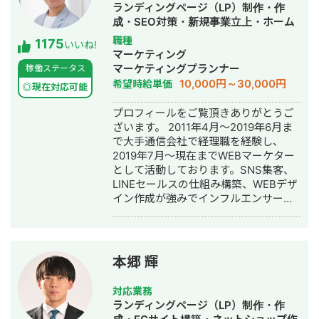
イメージでも良いので「こんなことを
ランディングページ（LP）制作・作
したい」という内容を伝えて頂けれ
成・SEO対策・新規事業立上・ホーム
ば、その内容を実現するための方法を
ページ制作・作成・リスティング広告
職種
1175
具体的に提案させて頂きます。 一度ビ
いいね!
運用代行
マーケティング
デオ会議でお話してみませんか？もち
マーケティングプランナー
稼働ステータス
ろん無料です。 【Google Apps
10,000円～30,000円
希望時給単価
Script、Appsheetで開発するメリッ
◎現在対応可能
ト】 ★月々にかかる費用がタダ！
プロフィールをご覧頂きありがとうご
Googleアカウントさえあれば利用可能
ざいます。 2011年4月～2019年6月ま
なので月々にかかる費用が0円です。
で大手通信会社で経理職を経験し、
GASによる開発は、長期的にみて非常
2019年7月～現在までWEBマーケター
にお得です。 ★開発コストが低い
として活動しております。SNS集客、
Google WorkSpaceを元に開発するの
LINEセールスの仕組み構築、WEBデザ
で、作業量が少なく済み、その分コス
イン作成が強みでインフルエンサーの
トを抑えることができます。 ★他の
方のLINE構築や整体師の方のコンサル
Googleサービスとの連携ができるので
などの実績がございます。
自由度が高い Google WorkSpace間の
連携ができるので、用途に合わせて自
由度高くシステムを作ることができま
本郷 輝
す。 GAS、Appsheetの経験が豊富な
私に開発をお任せ頂ければ、御社の業
対応業務
務の効率化に貢献することが可能で
ランディングページ（LP）制作・作
す。是非宜しくお願い致します。 【無