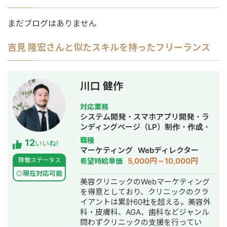
まだブログはありません
吉見 隆宏
さんと似たスキルを持ったフリーランス
川口 健作
対応業務
システム開発・スマホアプリ開発・ラ
ンディングページ（LP）制作・作成・
Youtubeチャンネル運営代行・立ち上
職種
12
いいね!
げ・ECサイト構築・ネットショップ作
マーケティング
Webディレクター
成代行・SEO対策・新規事業立上・
5,000円～10,000円
稼働ステータス
希望時給単価
SNS運用代行・記事作成代行・ライテ
◎現在対応可能
ィング・ホームページ制作・作成・バ
美容クリニックのWebマーケティング
ナー制作・デザイン・ロゴデザイン・
を得意としており、クリニックのクラ
作成・リスティング広告運用代行・オ
イアントは累計60社を超える。美容外
ウンドメディア制作・構築・運用代
科・皮膚科、AGA、歯科などジャンル
行・動画制作・動画編集・営業代行
問わずクリニックの支援を行ってい