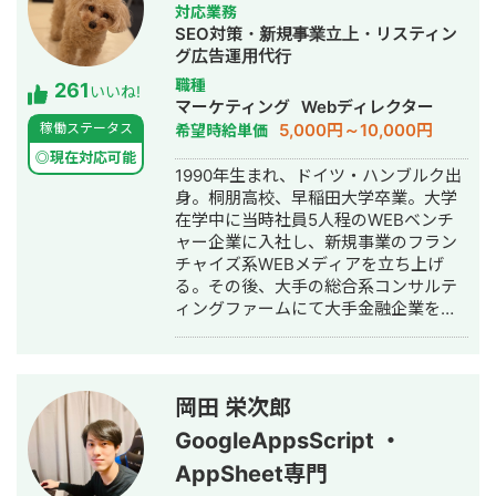
対応業務
SEO対策・新規事業立上・リスティン
グ広告運用代行
職種
261
いいね!
マーケティング
Webディレクター
5,000円～10,000円
稼働ステータス
希望時給単価
◎現在対応可能
1990年生まれ、ドイツ・ハンブルク出
身。桐朋高校、早稲田大学卒業。大学
在学中に当時社員5人程のWEBベンチ
ャー企業に入社し、新規事業のフラン
チャイズ系WEBメディアを立ち上げ
る。その後、大手の総合系コンサルテ
ィングファームにて大手金融企業を顧
客としたIT系、会計系のプロジェクト
を経て、2017年7月にStockSun株式会
社を創業。
岡田 栄次郎
GoogleAppsScript ・
AppSheet専門