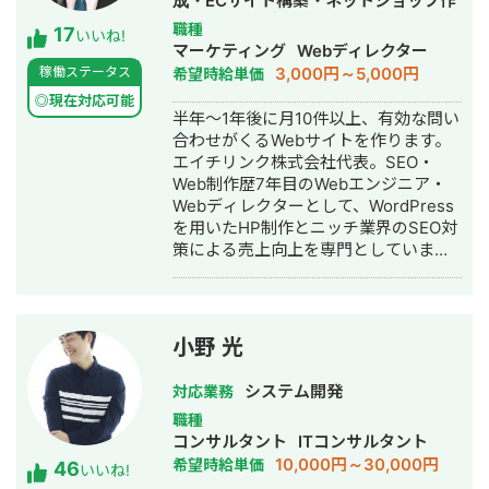
成・ECサイト構築・ネットショップ作
料ヒアリング】 ★無料ヒアリング予約
成代行・SEO対策・記事作成代行・ラ
職種
17
フォーム★
いいね!
イティング・ホームページ制作・作
マーケティング
Webディレクター
https://forms.gle/f7DVaUkwYAMdyMxf7
成・オウンドメディア制作・構築・運
3,000円～5,000円
稼働ステータス
希望時給単価
用代行
◎現在対応可能
半年～1年後に月10件以上、有効な問い
合わせがくるWebサイトを作ります。
エイチリンク株式会社代表。SEO・
Web制作歴7年目のWebエンジニア・
Webディレクターとして、WordPress
を用いたHP制作とニッチ業界のSEO対
策による売上向上を専門としていま
す。 HP/LP制作実績は100サイト以
上。パーソナルジム、土木工事会社、
不動産会社など多業種に対応してきま
した。SEO対策においては、ゼロから
小野 光
立ち上げた新規サイトをニッチ市場で
サービスキーワード検索1位に導き、月
システム開発
対応業務
間1.5万PV、月商500万円の売上を実現
職種
した実績があります。 エンジニア知識
コンサルタント
ITコンサルタント
を持ったSEOディレクターとして、大
10,000円～30,000円
希望時給単価
46
量のページを作成するようないわゆる
いいね!