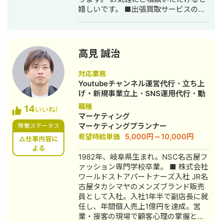
嬉しいです。 ■出張買取サービスの集
客成功事例 https://freelance-
meikan.com/freelance/355/blog/1175
■経歴・職歴 2020年6月〜 Webマー
ケ支援会社（当時社員7名）にインター
高見 誠治
ンとして参画し、案件獲得に向けた自
社集客（SEO・Web広告運用・LP制
対応業務
作・YouTubeチャンネル運用・メール
Youtubeチャンネル運営代行・立ち上
マーケティング等）を担当。 2022年3
げ・新規事業立上・SNS運用代行・動
月 名古屋大学理学部数学科卒。 2022
画制作・動画編集
職種
14
年4月〜 Webマーケ会社勤務。人材
いいね!
マーケティング
系クライアントを主に担当。 2024年11
マーケティングプランナー
稼働ステータス
月 これまでの経験を活かして独立し、
5,000円～10,000円
希望時給単価
株式会社プラマーケを設立。 ホームペ
△仕事内容に
ージ：https://plumarke.co.jp/ ■実績
よる
1982年、岐阜県生まれ。NSC名古屋フ
（※一部抜粋） #広告運用 ・出張買取
ァッション専門学校卒業。 ■ 株式会社
サービスにて、ROAS350%など、好調
ワールドストアパートナーズ入社 JR名
な事例が複数あり。 ・StockSun営業
古屋タカシマヤのメンズブランド販売
代行サービス「カリトルくん」、
員として入社。入社1年半で副店長に就
StockSunサロンの広告運用を担当。
任し、年間個人売上1億円を達成。営
・ベンチャー企業~大手企業のWebマ
業・接客の現場で顧客心理の掌握と売
ーケティング支援に携わり、Web広告