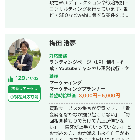
現在Webディレクションや戦略設計・
コンサルティングを行っています。制
作・SEOなどwebに関する案件をまる
っと丸投げしていただいても対応が可
能です。 緻密な戦略でクリニック様の
集客をお手伝いさせていただきます。
また、常にレスを早めに対応を心がけ
梅田 浩夢
ておりまして24時間365日対応が可能
です。 実際、弊社は地域名＋施術で上
対応業務
位表示が得意得意で、かなりの施術名
ランディングページ（LP）制作・作
をハックしています。 また、医療広告
成・Youtubeチャンネル運営代行・立
ガイドライン、薬機法にも対応した知
ち上げ・SEO対策・SNS運用代行・記
職種
129
見もあり安全性にも対応しておりま
いいね!
事作成代行・ライティング・ホームペ
マーケティング
す。 ■実績■ ・某美容系ビックワード
ージ制作・作成・リスティング広告運
マーケティングプランナー
稼働ステータス
で圏外→10位以内（半年） ・美容施術
用代行・オウンドメディア制作・構
3,000円～5,000円
希望時給単価
系ビッグワード 2位 ・新規患者数PV
◎現在対応可能
築・運用代行
が3ヶ月で２倍 ・半年で新規患者数が
買取サービスの集客が得意です。 「貴
1.5倍！
金属をなかなか掘り起こせない」 「毎
回相見積もりで負けて売上が伸びな
い」 「集客が上手くいっていない」 と
お悩みの方、お力添え出来る自信があ
ります。 お気軽にご相談いただけると