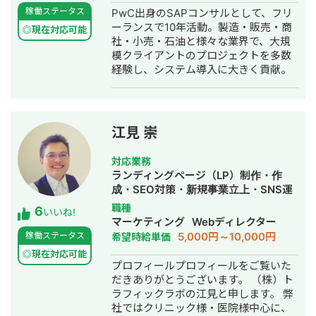
データベース型のサイトの構築も得意
稼働ステータス
PwC出身のSAPコンサルとして、フリ
です。 競合が対応しきれないような細
ーランスで10年活動。製造・販売・商
かいキーワードまで対策して、お問合
◎現在対応可能
社・小売・石油と様々な業界で、大規
せにつなげる戦略でお客様の売上に貢
模クライアントのプロジェクトを多数
献します。 少し珍しいキャリアの特徴
経験し、システム導入に大きく貢献。
として、Fリーグ（フットサル日本トッ
プリーグ）のエスポラーダ北海道、バ
サジィ大分でプロ選手として活動しな
がらWeb制作の経験を積んできました
（バサジィ大分在籍時は完全プロ契約
江見 崇
のため1年間休職）。 アスリートとし
ての経験で培った「やると決めたら徹
対応業務
底的にやり抜く」精神で、お客様のプ
ランディングページ（LP）制作・作
ロジェクトに全力で取り組みます。
成・SEO対策・新規事業立上・SNS運
用代行・記事作成代行・ライティン
職種
6
いいね!
グ・翻訳・ホームページ制作・作成・
マーケティング
Webディレクター
バナー制作・デザイン・ロゴデザイ
5,000円～10,000円
稼働ステータス
希望時給単価
ン・作成・イラスト制作・リスティン
◎現在対応可能
グ広告運用代行
プロフィールプロフィールをご覧いた
だきありがとうございます。 （株）ト
ラフィックラボの江見と申します。 弊
社ではクリニック様・医院様中心に、