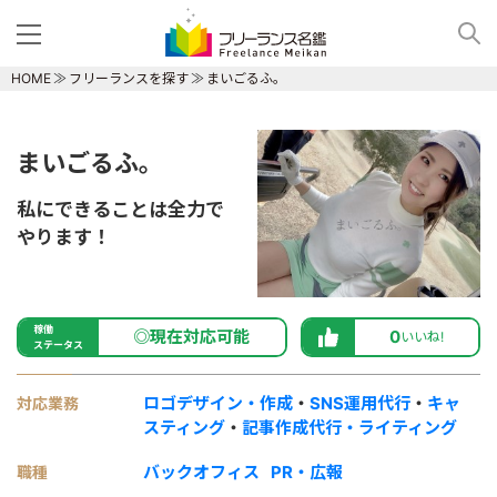
HOME
フリーランスを探す
まいごるふ。
まいごるふ。
私にできることは全力で
やります！
稼働
◎現在対応可能
0
いいね!
ステータス
ロゴデザイン・作成
・
SNS運用代行
・
キャ
対応業務
スティング
・
記事作成代行・ライティング
バックオフィス
PR・広報
職種