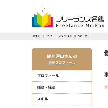
HOME
フリーランスを探す
健介 戸田
健介 戸田さん
の
詳細プロフィール
プロフィール
対
職歴・経歴
スキル