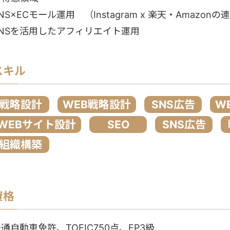
NS×ECモール運用 （Instagram x 楽天・Amazon
SNSを活用したアフィリエイト運用
スキル
戦略設計
WEB戦略設計
SNS広告
W
WEBサイト設計
SEO
SNS広告
組織構築
資格
通自動車免許、TOEIC750点、FP3級