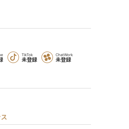
be
TikTok
ChatWork
録
未登録
未登録
ンス