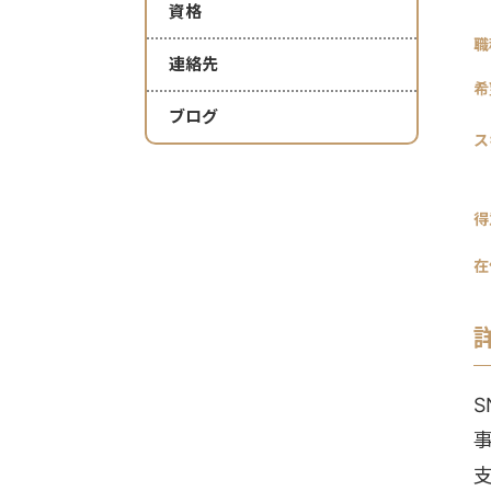
資格
職
連絡先
希
ブログ
ス
得
在