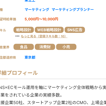
業立上
マーケティング
マーケティングプランナー
種
5,000円～10,000円
望時給単価
戦略設計
WEB戦略設計
SNS広告
キル
・・・
もっと見る（登録スキル数：10）
食品
消費財
小売
意業界
東京都
住都道府県
詳細プロフィール
SNS×ECモール運用を軸にマーケティング全体戦略から
事業をされている企業の実績多数。
支援企業50社、スタートアップ企業2社のCMO、上場企業