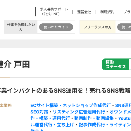
求人募集サポート
運営会社
利用規約
プラ
（公式LINE）
仕事を依頼したい
使いかたガイド
フリーランスの方
使い
方
健介 戸田
稼働
ステータス
事業インパクトのあるSNS運用を！売れるSNS戦
ECサイト構築・ネットショップ作成代行
・
SNS運
応業務
SEO対策
・
リスティング広告運用代行
・
オウンド
作・構築・運用代行
・
動画制作・動画編集
・
Yout
ル運営代行・立ち上げ
・
記事作成代行・ライティ