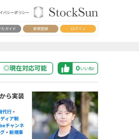
イバシーポリシー
かたガイド
新規登録
ログイン
◎現在対応可能
0
いいね!
略から実装
用代行
・
メディア制
ubeチャンネ
ング
・
新規事