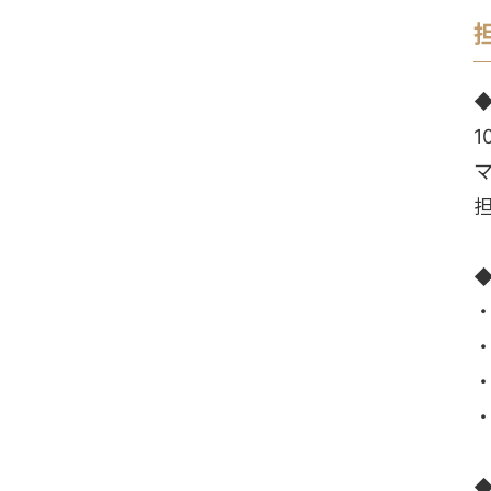
・
・
・
・