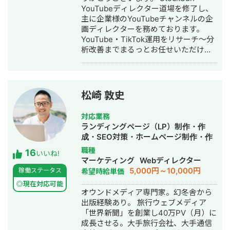
テップ正規代理店として、LINE・
YouTubeディレクター道場を修了し、
Instagramの自動化支援にも対応。 代
主に企業様のYouTubeチャンネルの企
理店ビジネスでは1年間で174社の加盟
画ディレクターを務めております。
獲得・売上9,500万円を達成するなど、
YouTube・TikTok運用をリサーチ～分
地方発のデジタルマーケティング会社
析改善までまるっとお任せいただけま
として実績を積み上げています。
す。 【経歴】 ▷法政大学経済学部卒業
後、大手鉄道会社に勤務 └観光開発事
業 └インバウンド事業 └SNS運用業務
に携わる ▷2024年 フリーランスとし
松崎 敦史
て独立 └YouTube戦略立案 └動画制作
└YouTubeコンサル └TikTok運用代行
対応業務
▷YouTubeスクール講師業 └株式会社
ランディングページ（LP）制作・作
EAVALが運営するYouTubeスクール講
成・SEO対策・ホームページ制作・作
師 └YouTubeの伸ばし方を教えるスク
成・リスティング広告運用代行・オウ
職種
16
ール 【主な実績】 ・YouTube運営経験
いいね!
ンドメディア制作・構築・運用代行
マーケティング
Webディレクター
2年半 ・動画制作本数220本以上 ・外
5,000円～10,000円
稼働ステータス
希望時給単価
注実績200件以上(クラウドソーシング
サイト、オンラインサロン等) ・リサー
◎現在対応可能
オウンドメディア専門家。幻冬舎から
チからチャンネル設計、企画立案、動
出版経験あり。 旅行ウェブメディア
画制作、分析・改善まで 一通り経験
「世界新聞」を創業し40万PV（月）に
しております クラウドワークスの発注
成長させる。大手旅行会社、大手通信
者ページはこちら