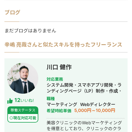
ブログ
まだブログはありません
辛嶋 亮哉
さんと似たスキルを持ったフリーランス
川口 健作
対応業務
システム開発・スマホアプリ開発・ラ
ンディングページ（LP）制作・作成・
Youtubeチャンネル運営代行・立ち上
職種
12
いいね!
げ・ECサイト構築・ネットショップ作
マーケティング
Webディレクター
成代行・SEO対策・新規事業立上・
5,000円～10,000円
稼働ステータス
希望時給単価
SNS運用代行・記事作成代行・ライテ
◎現在対応可能
ィング・ホームページ制作・作成・バ
美容クリニックのWebマーケティング
ナー制作・デザイン・ロゴデザイン・
を得意としており、クリニックのクラ