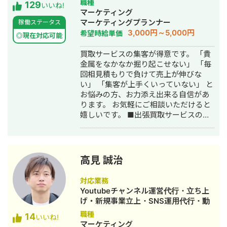
職種
129
見もあり安全性にも対応しておりま
いいね!
事作成代行・ライティング・ホームペ
マーケティング
す。 ■実績■ ・某美容系ビックワード
ージ制作・作成・リスティング広告運
マーケティングプランナー
稼働ステータス
で圏外→10位以内（半年） ・美容施術
用代行・オウンドメディア制作・構
3,000円～5,000円
希望時給単価
系ビッグワード 2位 ・新規患者数PV
◎現在対応可能
築・運用代行
が3ヶ月で２倍 ・半年で新規患者数が
買取サービスの集客が得意です。 「貴
1.5倍！
金属をなかなか掘り起こせない」 「毎
回相見積もりで負けて売上が伸びな
い」 「集客が上手くいっていない」 と
お悩みの方、お力添え出来る自信があ
ります。 お気軽にご相談いただけると
嬉しいです。 ■出張買取サービスの集
客成功事例 https://freelance-
meikan.com/freelance/355/blog/1175
■経歴・職歴 2020年6月〜 Webマー
ケ支援会社（当時社員7名）にインター
高見 誠治
ンとして参画し、案件獲得に向けた自
社集客（SEO・Web広告運用・LP制
対応業務
作・YouTubeチャンネル運用・メール
Youtubeチャンネル運営代行・立ち上
マーケティング等）を担当。 2022年3
げ・新規事業立上・SNS運用代行・動
月 名古屋大学理学部数学科卒。 2022
画制作・動画編集
職種
14
年4月〜 Webマーケ会社勤務。人材
いいね!
マーケティング
系クライアントを主に担当。 2024年11