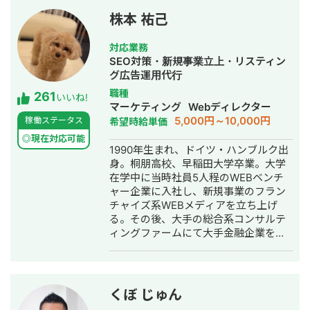
株本 祐己
対応業務
SEO対策・新規事業立上・リスティン
グ広告運用代行
職種
261
いいね!
マーケティング
Webディレクター
5,000円～10,000円
稼働ステータス
希望時給単価
◎現在対応可能
1990年生まれ、ドイツ・ハンブルク出
身。桐朋高校、早稲田大学卒業。大学
在学中に当時社員5人程のWEBベンチ
ャー企業に入社し、新規事業のフラン
チャイズ系WEBメディアを立ち上げ
る。その後、大手の総合系コンサルテ
ィングファームにて大手金融企業を顧
客としたIT系、会計系のプロジェクト
を経て、2017年7月にStockSun株式会
社を創業。
くぼ じゅん