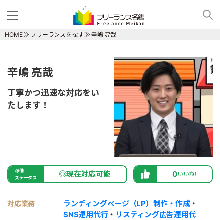
HOME
フリーランスを探す
辛嶋 亮哉
辛嶋 亮哉
丁寧かつ迅速な対応をい
たします！
稼働
◎現在対応可能
0
いいね!
ステータス
ランディングページ（LP）制作・作成
・
対応業務
SNS運用代行
・
リスティング広告運用代