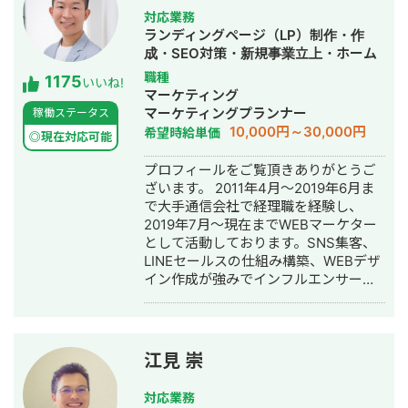
対応業務
ランディングページ（LP）制作・作
成・SEO対策・新規事業立上・ホーム
ページ制作・作成・リスティング広告
職種
1175
いいね!
運用代行
マーケティング
マーケティングプランナー
稼働ステータス
10,000円～30,000円
希望時給単価
◎現在対応可能
プロフィールをご覧頂きありがとうご
ざいます。 2011年4月～2019年6月ま
で大手通信会社で経理職を経験し、
2019年7月～現在までWEBマーケター
として活動しております。SNS集客、
LINEセールスの仕組み構築、WEBデザ
イン作成が強みでインフルエンサーの
方のLINE構築や整体師の方のコンサル
などの実績がございます。
江見 崇
対応業務