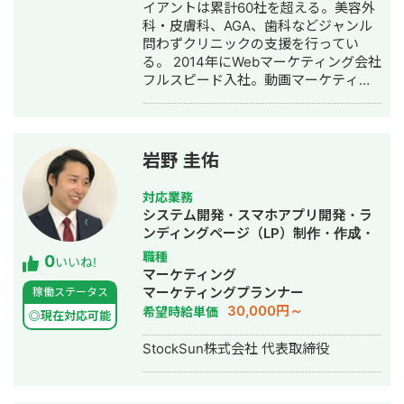
作成・リスティング広告運用代行・オ
イアントは累計60社を超える。美容外
ウンドメディア制作・構築・運用代
科・皮膚科、AGA、歯科などジャンル
行・動画制作・動画編集・営業代行
問わずクリニックの支援を行ってい
る。 2014年にWebマーケティング会社
フルスピード入社。動画マーケティン
グ事業部立ち上げや、PR・SNS・SEO
の部署マネージャーを務める。営業職
として社内MVPを獲得。4年間在籍し
独立。 独立後はフリーランスとなり、
岩野 圭佑
フロントエンドエンジニア兼総合Web
マーケターとして活動。現在はWebコ
対応業務
ンサルティング会社を創設し、法人と
システム開発・スマホアプリ開発・ラ
してStockSunに参画。
ンディングページ（LP）制作・作成・
Youtubeチャンネル運営代行・立ち上
職種
0
いいね!
げ・ECサイト構築・ネットショップ作
マーケティング
成代行・SEO対策・新規事業立上・
マーケティングプランナー
稼働ステータス
SNS運用代行・ホームページ制作・作
30,000円～
希望時給単価
◎現在対応可能
成・リスティング広告運用代行・動画
制作・動画編集
StockSun株式会社 代表取締役