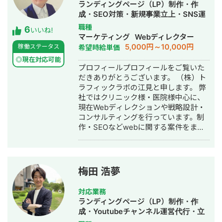
ランディングページ（LP）制作・作
成・SEO対策・新規事業立上・SNS運
用代行・記事作成代行・ライティン
職種
6
いいね!
グ・翻訳・ホームページ制作・作成・
マーケティング
Webディレクター
バナー制作・デザイン・ロゴデザイ
5,000円～10,000円
稼働ステータス
希望時給単価
ン・作成・イラスト制作・リスティン
◎現在対応可能
グ広告運用代行
プロフィールプロフィールをご覧いた
だきありがとうございます。 （株）ト
ラフィックラボの江見と申します。 弊
社ではクリニック様・医院様中心に、
現在Webディレクションや戦略設計・
コンサルティングを行っています。制
作・SEOなどwebに関する案件をまる
っと丸投げしていただいても対応が可
能です。 緻密な戦略でクリニック様の
集客をお手伝いさせていただきます。
また、常にレスを早めに対応を心がけ
梅田 浩夢
ておりまして24時間365日対応が可能
です。 実際、弊社は地域名＋施術で上
対応業務
位表示が得意得意で、かなりの施術名
ランディングページ（LP）制作・作
をハックしています。 また、医療広告
成・Youtubeチャンネル運営代行・立
ガイドライン、薬機法にも対応した知
ち上げ・SEO対策・SNS運用代行・記