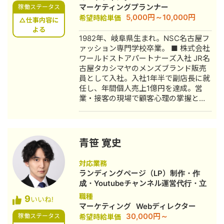
マーケティングプランナー
稼働ステータス
月 これまでの経験を活かして独立し、
5,000円～10,000円
希望時給単価
株式会社プラマーケを設立。 ホームペ
△仕事内容に
ージ：https://plumarke.co.jp/ ■実績
よる
1982年、岐阜県生まれ。NSC名古屋フ
（※一部抜粋） #広告運用 ・出張買取
ァッション専門学校卒業。 ■ 株式会社
サービスにて、ROAS350%など、好調
ワールドストアパートナーズ入社 JR名
な事例が複数あり。 ・StockSun営業
古屋タカシマヤのメンズブランド販売
代行サービス「カリトルくん」、
員として入社。入社1年半で副店長に就
StockSunサロンの広告運用を担当。
任し、年間個人売上1億円を達成。営
・ベンチャー企業~大手企業のWebマ
業・接客の現場で顧客心理の掌握と売
ーケティング支援に携わり、Web広告
上最大化のノウハウを体得。7年間在
運用、LP制作を担当。費用対効果を
籍。 ■ 医療専門学校入学 勤務中のケ
1.5〜2倍に改善するなど多数。 #SEO
ガを機に医療業界への関心が高まり、
・インターン先にて自社サイトのSEO
26歳で退職。国家資格取得を目指し医
対策を1人で担当し、月間アクセス数を
青笹 寛史
療短期大学へ入学。 ■ 柔道整復師 国
約7倍(3,000→約22,000)、月間問い合
家資格取得・整形外科入職 資格取得
わせ件数を1件から4〜5件まで成長。
対応業務
後、岐阜県内の整形外科クリニックに
・人材系SEOメディアにてKW「商標名
ランディングページ（LP）制作・作
入職。臨床の現場で集客・経営課題を
+評判」で1位、「転職エージェント お
成・Youtubeチャンネル運営代行・立
肌で感じ、デジタルマーケティングへ
すすめ」で10位以内を獲得。
ち上げ・新規事業立上・SNS運用代
職種
9
の関心が深まる。 ■ 誠美接骨院 創
#YouTube ・法人向けYouTubeチャン
いいね!
行・キャスティング・動画制作・動画
マーケティング
Webディレクター
業・FC学習塾 オーナー就任 岐阜県に
ネル運営に立ち上げ時から携わり、チ
編集
30,000円～
稼働ステータス
希望時給単価
「誠美接骨院」を開業。県下初の取り
ャンネル登録者数4,000人、月間商談獲