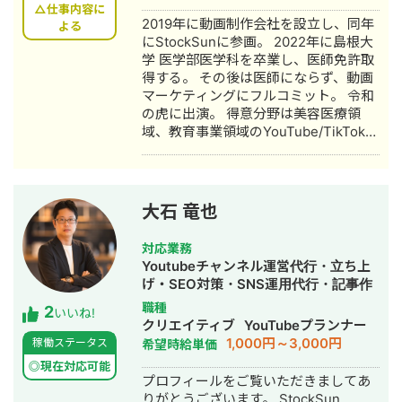
組みとして交通事故専門弁護士法人と
得10〜15件達成。 →企画、台本作成、
△仕事内容に
2019年に動画制作会社を設立し、同年
の業務提携を締結し、客単価80,000円
よる
撮影、編集、分析全て担当。 ■ 主な経
にStockSunに参画。 2022年に島根大
の高単価ビジネスモデルを確立。その
験業界 ・買取サービス ・不用品回収
学 医学部医学科を卒業し、医師免許取
後、FC学習塾「キミノスクール岐阜
・人材紹介：toC/toBいずれも経験あり
得する。 その後は医師にならず、動画
校」のオーナーとしても教育事業に参
・営業代行 ・SaaS ・広告代理店 ・飲
マーケティングにフルコミット。 令和
入。自院・塾の集客でSNSやLINEを活
食店 ・官公庁
の虎に出演。 得意分野は美容医療領
用したデジタルマーケティングを実
域、教育事業領域のYouTube/TikTokの
践・検証する中で、中小企業向けの
マーケティング。 運用チャンネルは40
Webコンサルティング事業を開始。現
チャンネル。 動画制作本数は5,000本
在も代表院長として在籍。 ■ 株式会社
を超える。
RYS REALIZE 代表取締役（創業・現在
13年目） 「地域の利益を生み出し課題
大石 竜也
解決を実現する（Regional Yield
Solution REALIZE）」をミッションに
対応業務
掲げ、岐阜県を拠点に全国の中小企
Youtubeチャンネル運営代行・立ち上
業・スタートアップを対象としたSNS
げ・SEO対策・SNS運用代行・記事作
プロモーション・デジタルPR戦略支援
成代行・ライティング・動画制作・動
職種
2
事業を展開。 Instagram・X・
いいね!
画編集・AI活用
クリエイティブ
YouTubeプランナー
TikTok・YouTube・LINEの全SNSプラ
1,000円～3,000円
稼働ステータス
希望時給単価
ットフォームに対応した一気通貫の伴
走型PR支援を提供し、累計支援実績
◎現在対応可能
プロフィールをご覧いただきましてあ
300社以上。Lステップ正規代理店・iス
りがとうございます。 StockSun