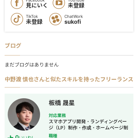
Facebook
YouTube
見にいく
未登録
TikTok
ChatWork
未登録
sukofi
ブログ
まだブログはありません
中野渡 慎也
さんと似たスキルを持ったフリーランス
板橋 晟星
対応業務
スマホアプリ開発・ランディングペー
ジ（LP）制作・作成・ホームページ制
作・作成・バナー制作・デザイン・漫
職種
0
いいね!