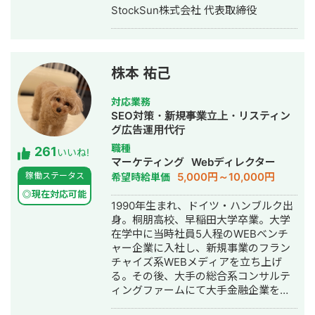
制作・動画編集
StockSun株式会社 代表取締役
株本 祐己
対応業務
SEO対策・新規事業立上・リスティン
グ広告運用代行
職種
261
いいね!
マーケティング
Webディレクター
5,000円～10,000円
稼働ステータス
希望時給単価
◎現在対応可能
1990年生まれ、ドイツ・ハンブルク出
身。桐朋高校、早稲田大学卒業。大学
在学中に当時社員5人程のWEBベンチ
ャー企業に入社し、新規事業のフラン
チャイズ系WEBメディアを立ち上げ
る。その後、大手の総合系コンサルテ
ィングファームにて大手金融企業を顧
客としたIT系、会計系のプロジェクト