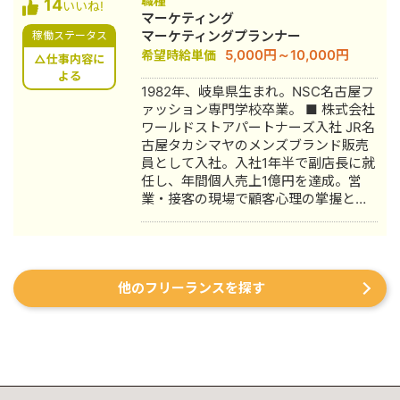
職種
14
年4月〜 Webマーケ会社勤務。人材
いいね!
マーケティング
系クライアントを主に担当。 2024年11
マーケティングプランナー
稼働ステータス
月 これまでの経験を活かして独立し、
5,000円～10,000円
希望時給単価
株式会社プラマーケを設立。 ホームペ
△仕事内容に
ージ：https://plumarke.co.jp/ ■実績
よる
1982年、岐阜県生まれ。NSC名古屋フ
（※一部抜粋） #広告運用 ・出張買取
ァッション専門学校卒業。 ■ 株式会社
サービスにて、ROAS350%など、好調
ワールドストアパートナーズ入社 JR名
な事例が複数あり。 ・StockSun営業
古屋タカシマヤのメンズブランド販売
代行サービス「カリトルくん」、
員として入社。入社1年半で副店長に就
StockSunサロンの広告運用を担当。
任し、年間個人売上1億円を達成。営
・ベンチャー企業~大手企業のWebマ
業・接客の現場で顧客心理の掌握と売
ーケティング支援に携わり、Web広告
上最大化のノウハウを体得。7年間在
運用、LP制作を担当。費用対効果を
籍。 ■ 医療専門学校入学 勤務中のケ
1.5〜2倍に改善するなど多数。 #SEO
ガを機に医療業界への関心が高まり、
・インターン先にて自社サイトのSEO
26歳で退職。国家資格取得を目指し医
対策を1人で担当し、月間アクセス数を
他のフリーランスを探す
療短期大学へ入学。 ■ 柔道整復師 国
約7倍(3,000→約22,000)、月間問い合
家資格取得・整形外科入職 資格取得
わせ件数を1件から4〜5件まで成長。
後、岐阜県内の整形外科クリニックに
・人材系SEOメディアにてKW「商標名
入職。臨床の現場で集客・経営課題を
+評判」で1位、「転職エージェント お
肌で感じ、デジタルマーケティングへ
すすめ」で10位以内を獲得。
の関心が深まる。 ■ 誠美接骨院 創
#YouTube ・法人向けYouTubeチャン
業・FC学習塾 オーナー就任 岐阜県に
ネル運営に立ち上げ時から携わり、チ