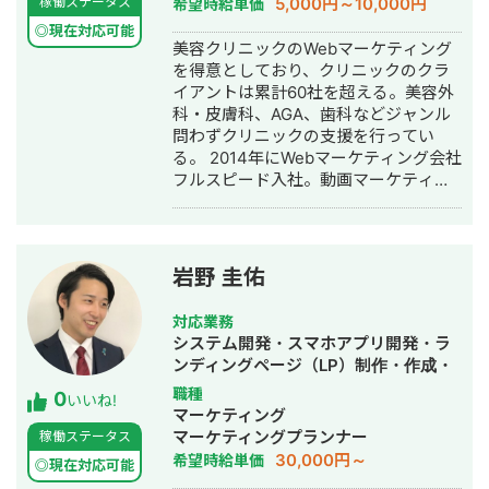
5,000円～10,000円
稼働ステータス
希望時給単価
人で開発すると品質が落ちやすいた
SNS運用代行・記事作成代行・ライテ
め、要件定義からプログラミング含め
◎現在対応可能
ィング・ホームページ制作・作成・バ
美容クリニックのWebマーケティング
自身1人で全て完結することにより、１
ナー制作・デザイン・ロゴデザイン・
を得意としており、クリニックのクラ
つ１つのシステムの品質にこだわって
作成・リスティング広告運用代行・オ
イアントは累計60社を超える。美容外
開発する方針をとっている。開発速度
ウンドメディア制作・構築・運用代
科・皮膚科、AGA、歯科などジャンル
も早く、品質の良いサービスを最速か
行・動画制作・動画編集・営業代行
問わずクリニックの支援を行ってい
つ他より安い価格で開発できる。 得意
る。 2014年にWebマーケティング会社
領域はAI開発・Web開発・スマホアプ
フルスピード入社。動画マーケティン
リ・社内システムなどITシステム全般
グ事業部立ち上げや、PR・SNS・SEO
の開発。 インタビュー記事はこちら
の部署マネージャーを務める。営業職
として社内MVPを獲得。4年間在籍し
独立。 独立後はフリーランスとなり、
岩野 圭佑
フロントエンドエンジニア兼総合Web
マーケターとして活動。現在はWebコ
対応業務
ンサルティング会社を創設し、法人と
システム開発・スマホアプリ開発・ラ
してStockSunに参画。
ンディングページ（LP）制作・作成・
Youtubeチャンネル運営代行・立ち上
職種
0
いいね!
げ・ECサイト構築・ネットショップ作
マーケティング
成代行・SEO対策・新規事業立上・
マーケティングプランナー
稼働ステータス
SNS運用代行・ホームページ制作・作
30,000円～
希望時給単価
◎現在対応可能
成・リスティング広告運用代行・動画