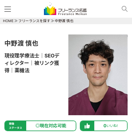
HOME
フリーランスを探す
中野渡 慎也
中野渡 慎也
現役理学療法士｜SEOデ
ィレクター｜被リンク獲
得｜薬機法
稼働
◎現在対応可能
0
いいね!
ステータス