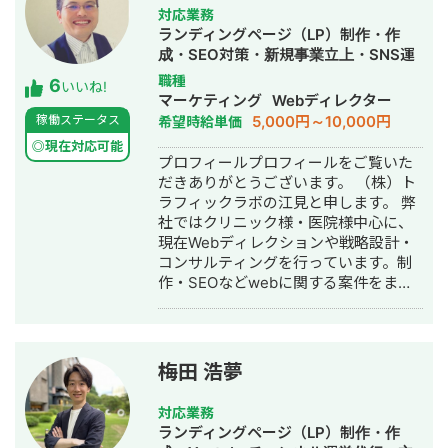
サービスキーワード検索1位に導き、月
対応業務
間1.5万PV、月商500万円の売上を実現
ランディングページ（LP）制作・作
した実績があります。 エンジニア知識
成・SEO対策・新規事業立上・SNS運
を持ったSEOディレクターとして、大
用代行・記事作成代行・ライティン
職種
6
量のページを作成するようないわゆる
いいね!
グ・翻訳・ホームページ制作・作成・
マーケティング
Webディレクター
データベース型のサイトの構築も得意
バナー制作・デザイン・ロゴデザイ
5,000円～10,000円
稼働ステータス
希望時給単価
です。 競合が対応しきれないような細
ン・作成・イラスト制作・リスティン
かいキーワードまで対策して、お問合
◎現在対応可能
グ広告運用代行
プロフィールプロフィールをご覧いた
せにつなげる戦略でお客様の売上に貢
だきありがとうございます。 （株）ト
献します。 少し珍しいキャリアの特徴
ラフィックラボの江見と申します。 弊
として、Fリーグ（フットサル日本トッ
社ではクリニック様・医院様中心に、
プリーグ）のエスポラーダ北海道、バ
現在Webディレクションや戦略設計・
サジィ大分でプロ選手として活動しな
コンサルティングを行っています。制
がらWeb制作の経験を積んできました
作・SEOなどwebに関する案件をまる
（バサジィ大分在籍時は完全プロ契約
っと丸投げしていただいても対応が可
のため1年間休職）。 アスリートとし
能です。 緻密な戦略でクリニック様の
ての経験で培った「やると決めたら徹
集客をお手伝いさせていただきます。
底的にやり抜く」精神で、お客様のプ
また、常にレスを早めに対応を心がけ
ロジェクトに全力で取り組みます。
梅田 浩夢
ておりまして24時間365日対応が可能
です。 実際、弊社は地域名＋施術で上
対応業務
位表示が得意得意で、かなりの施術名
ランディングページ（LP）制作・作
をハックしています。 また、医療広告