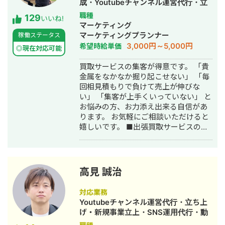
成・Youtubeチャンネル運営代行・立
ガイドライン、薬機法にも対応した知
ち上げ・SEO対策・SNS運用代行・記
職種
129
見もあり安全性にも対応しておりま
いいね!
事作成代行・ライティング・ホームペ
マーケティング
す。 ■実績■ ・某美容系ビックワード
ージ制作・作成・リスティング広告運
マーケティングプランナー
稼働ステータス
で圏外→10位以内（半年） ・美容施術
用代行・オウンドメディア制作・構
3,000円～5,000円
希望時給単価
系ビッグワード 2位 ・新規患者数PV
◎現在対応可能
築・運用代行
が3ヶ月で２倍 ・半年で新規患者数が
買取サービスの集客が得意です。 「貴
1.5倍！
金属をなかなか掘り起こせない」 「毎
回相見積もりで負けて売上が伸びな
い」 「集客が上手くいっていない」 と
お悩みの方、お力添え出来る自信があ
ります。 お気軽にご相談いただけると
嬉しいです。 ■出張買取サービスの集
客成功事例 https://freelance-
meikan.com/freelance/355/blog/1175
■経歴・職歴 2020年6月〜 Webマー
ケ支援会社（当時社員7名）にインター
高見 誠治
ンとして参画し、案件獲得に向けた自
社集客（SEO・Web広告運用・LP制
対応業務
作・YouTubeチャンネル運用・メール
Youtubeチャンネル運営代行・立ち上
マーケティング等）を担当。 2022年3
げ・新規事業立上・SNS運用代行・動
月 名古屋大学理学部数学科卒。 2022
画制作・動画編集