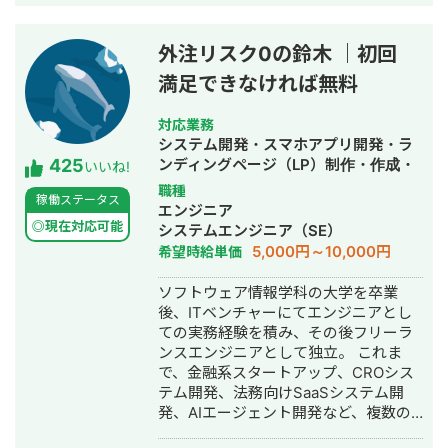
を経て、2017年7月にStockSun株式会
社を創業。
外注リスク0の鈴木 ｜初回
満足できなければ無料
対応業務
システム開発・スマホアプリ開発・ラ
425
ンディングページ（LP）制作・作成・
いいね!
ECサイト構築・ネットショップ作成代
職種
稼働ステータス
行・SEO対策・新規事業立上・SNS運
エンジニア
用代行・記事作成代行・ライティン
◎現在対応可能
システムエンジニア（SE）
グ・翻訳・ホームページ制作・作成・
5,000円～10,000円
希望時給単価
バナー制作・デザイン・ロゴデザイ
ン・作成・イラスト制作・動画制作・
ソフトウェア情報学科の大学を卒業
動画編集・AI活用
後、ITベンチャーにてエンジニアとし
ての実務経験を積み、その後フリーラ
ンスエンジニアとして独立。 これま
で、金融系スタートアップ、CROシス
テム開発、法務向けSaaSシステム開
発、AIエージェント開発など、複数の
スタートアップ・事業会社のシステム