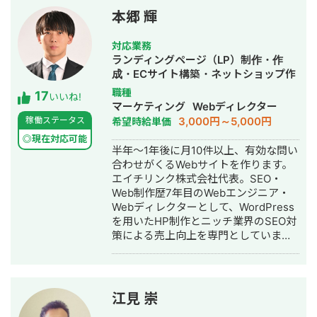
本郷 輝
対応業務
ランディングページ（LP）制作・作
成・ECサイト構築・ネットショップ作
成代行・SEO対策・記事作成代行・ラ
職種
17
いいね!
イティング・ホームページ制作・作
マーケティング
Webディレクター
成・オウンドメディア制作・構築・運
3,000円～5,000円
稼働ステータス
希望時給単価
用代行
◎現在対応可能
半年～1年後に月10件以上、有効な問い
合わせがくるWebサイトを作ります。
エイチリンク株式会社代表。SEO・
Web制作歴7年目のWebエンジニア・
Webディレクターとして、WordPress
を用いたHP制作とニッチ業界のSEO対
策による売上向上を専門としていま
す。 HP/LP制作実績は100サイト以
上。パーソナルジム、土木工事会社、
不動産会社など多業種に対応してきま
した。SEO対策においては、ゼロから
江見 崇
立ち上げた新規サイトをニッチ市場で