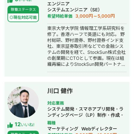
画制作・AI活用
エンジニア
システムエンジニア（SE）
稼働ステータス
3,000円～5,000円
希望時給単価
◎現在対応可能
東京大学大学院 情報理工学系研究科を
修了。香港ハーフで英語にも対応。 野
村総研、野村證券、野村證券インド支
社、東京証券取引所などでの金融シス
テムの開発を経て、StockSun株式会社
の創業期にCTOとして参画。現在は組
織再編によりStockSun開発パートナー
を務める。 武田塾の全国400校舎以上
で使われる塾生管理システムや、
StockSun自社サービスであるフリーラ
ンス名鑑、マッチングアプリのフェリ
川口 健作
恋、年収チャンネルの転職者と企業の
マッチングサービスである年収スカウ
対応業務
トなど数十のサービスを1人でサクっと
システム開発・スマホアプリ開発・ラ
開発。近年はChatGPTを用いたチャッ
ンディングページ（LP）制作・作成・
トボットやパワポスライド自動生成シ
Youtubeチャンネル運営代行・立ち上
職種
12
ステム等、AIを活用したシステムも多
いいね!
げ・ECサイト構築・ネットショップ作
マーケティング
Webディレクター
数開発している。 チームを組んで複数
成代行・SEO対策・新規事業立上・