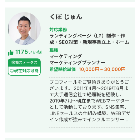
開発に携わってきました。 主にRuby
on Railsを用いたバックエンド開発を
得意としており、要件定義、設計、実
くぼ じゅん
装、本番リリース、運用改善まで一貫
して対応しています。 特に、仕様が複
対応業務
雑な業務システムや、要件がまだ固ま
ランディングページ（LP）制作・作
りきっていない新規開発において、事
成・SEO対策・新規事業立上・ホーム
業目的を整理しながら、正確にスピー
ページ制作・作成・リスティング広告
職種
1175
ド感を持って形にしていくことを強み
いいね!
運用代行
マーケティング
としています。 いまはスタートアップ
マーケティングプランナー
稼働ステータス
案件にてAIエージェント開発にも携わ
10,000円～30,000円
希望時給単価
っており、AI活用した業務効率化、新
◎現在対応可能
機能開発、既存プロダクトへのAI機能
プロフィールをご覧頂きありがとうご
の組み込みなどにも対応しています。
ざいます。 2011年4月～2019年6月ま
単純に言われたものを作るだけではな
で大手通信会社で経理職を経験し、
く、事業として使える形に落とし込む
2019年7月～現在までWEBマーケター
ことを重視し、開発の初期段階からリ
として活動しております。SNS集客、
リース後の運用まで伴走しています。
LINEセールスの仕組み構築、WEBデザ
イン作成が強みでインフルエンサーの
方のLINE構築や整体師の方のコンサル
などの実績がございます。