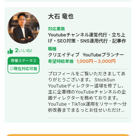
様 ご依頼内容：複数サイトのSEO対策
Webコンサルティング事業を開始。現
を依頼したい →SEO対策を実施 ◎アス
在も代表院長として在籍。 ■ 株式会社
ムコーポレーション（ユーペイント）
RYS REALIZE 代表取締役（創業・現在
大石 竜也
様 ご依頼内容：Web集客を依頼したい
13年目） 「地域の利益を生み出し課題
→サイト制作、SEO対策、リスティン
解決を実現する（Regional Yield
対応業務
グ広告運用を実施 ◎商工会・業界メデ
Solution REALIZE）」をミッションに
Youtubeチャンネル運営代行・立ち上
ィア支援例 「東村山市商工会」様 「外
掲げ、岐阜県を拠点に全国の中小企
げ・SEO対策・SNS運用代行・記事作
壁塗装の窓口」様 ほか多数 ◎難関キー
業・スタートアップを対象としたSNS
成代行・ライティング・動画制作・動
職種
2
ワードで上位表示 ・「屋根」で1位 ・
プロモーション・デジタルPR戦略支援
いいね!
画編集・AI活用
クリエイティブ
YouTubeプランナー
「ガルバリウム 鋼板」で1位 ・「塗り
事業を展開。 Instagram・X・
1,000円～3,000円
稼働ステータス
希望時給単価
壁」で1位 ・「外壁塗装」で3位 ・「埼
TikTok・YouTube・LINEの全SNSプラ
玉 リフォーム」「千葉県 外壁塗装」
ットフォームに対応した一気通貫の伴
◎現在対応可能
プロフィールをご覧いただきましてあ
「つくば市 外壁塗装」など地域キーワ
走型PR支援を提供し、累計支援実績
りがとうございます。 StockSun
ードでも1位を多数獲得 【自己紹介】
300社以上。Lステップ正規代理店・iス
YouTubeディレクター道場を修了し、
・高校卒業後、札幌市で老舗の施工会
テップ正規代理店として、LINE・
主に企業様のYouTubeチャンネルの企
社に就職。職人として活動する ・
Instagramの自動化支援にも対応。 代
画ディレクターを務めております。
RIZAPの子会社に転職し、10年勤務。
理店ビジネスでは1年間で174社の加盟
YouTube・TikTok運用をリサーチ～分
事業部で最年少の支配人となり、新規
獲得・売上9,500万円を達成するなど、
析改善までまるっとお任せいただけま
出店などを経験 ・副業だったマーケテ
地方発のデジタルマーケティング会社
す。 【経歴】 ▷法政大学経済学部卒業
ィング技術をもって独立 ・個人事業と
として実績を積み上げています。
後、大手鉄道会社に勤務 └観光開発事
して3年で利益8倍を達成。「トソーマ
業 └インバウンド事業 └SNS運用業務
株式会社」を設立 ・法人化後も、3年
に携わる ▷2024年 フリーランスとし
連続で150％以上の業績アップを実現