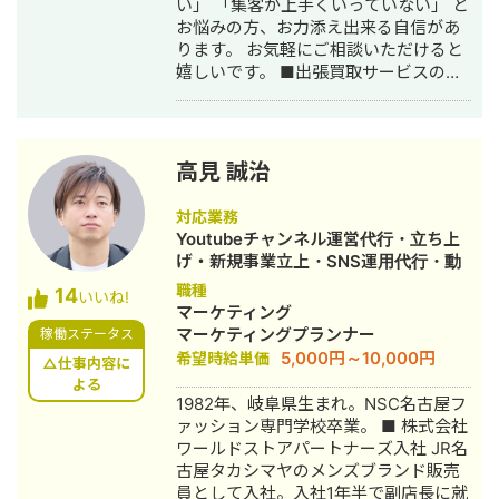
い」 「集客が上手くいっていない」 と
お悩みの方、お力添え出来る自信があ
ります。 お気軽にご相談いただけると
嬉しいです。 ■出張買取サービスの集
客成功事例 https://freelance-
meikan.com/freelance/355/blog/1175
■経歴・職歴 2020年6月〜 Webマー
ケ支援会社（当時社員7名）にインター
高見 誠治
ンとして参画し、案件獲得に向けた自
社集客（SEO・Web広告運用・LP制
対応業務
作・YouTubeチャンネル運用・メール
Youtubeチャンネル運営代行・立ち上
マーケティング等）を担当。 2022年3
げ・新規事業立上・SNS運用代行・動
月 名古屋大学理学部数学科卒。 2022
画制作・動画編集
職種
14
年4月〜 Webマーケ会社勤務。人材
いいね!
マーケティング
系クライアントを主に担当。 2024年11
マーケティングプランナー
稼働ステータス
月 これまでの経験を活かして独立し、
5,000円～10,000円
希望時給単価
株式会社プラマーケを設立。 ホームペ
△仕事内容に
ージ：https://plumarke.co.jp/ ■実績
よる
1982年、岐阜県生まれ。NSC名古屋フ
（※一部抜粋） #広告運用 ・出張買取
ァッション専門学校卒業。 ■ 株式会社
サービスにて、ROAS350%など、好調
ワールドストアパートナーズ入社 JR名
な事例が複数あり。 ・StockSun営業
古屋タカシマヤのメンズブランド販売
代行サービス「カリトルくん」、
員として入社。入社1年半で副店長に就
StockSunサロンの広告運用を担当。