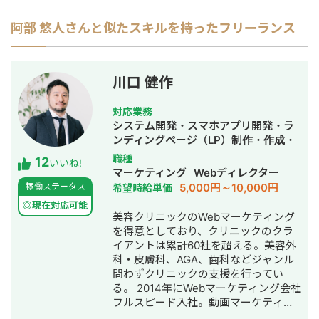
阿部 悠人
さんと似たスキルを持ったフリーランス
川口 健作
対応業務
システム開発・スマホアプリ開発・ラ
ンディングページ（LP）制作・作成・
Youtubeチャンネル運営代行・立ち上
職種
12
いいね!
げ・ECサイト構築・ネットショップ作
マーケティング
Webディレクター
成代行・SEO対策・新規事業立上・
5,000円～10,000円
稼働ステータス
希望時給単価
SNS運用代行・記事作成代行・ライテ
◎現在対応可能
ィング・ホームページ制作・作成・バ
美容クリニックのWebマーケティング
ナー制作・デザイン・ロゴデザイン・
を得意としており、クリニックのクラ
作成・リスティング広告運用代行・オ
イアントは累計60社を超える。美容外
ウンドメディア制作・構築・運用代
科・皮膚科、AGA、歯科などジャンル
行・動画制作・動画編集・営業代行
問わずクリニックの支援を行ってい
る。 2014年にWebマーケティング会社
フルスピード入社。動画マーケティン
グ事業部立ち上げや、PR・SNS・SEO