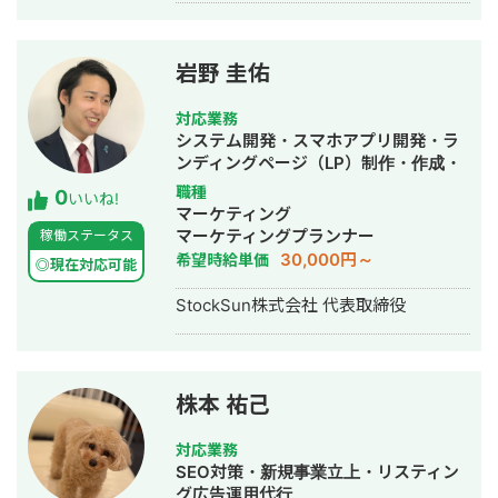
の部署マネージャーを務める。営業職
として社内MVPを獲得。4年間在籍し
独立。 独立後はフリーランスとなり、
岩野 圭佑
フロントエンドエンジニア兼総合Web
マーケターとして活動。現在はWebコ
対応業務
ンサルティング会社を創設し、法人と
システム開発・スマホアプリ開発・ラ
してStockSunに参画。
ンディングページ（LP）制作・作成・
Youtubeチャンネル運営代行・立ち上
職種
0
いいね!
げ・ECサイト構築・ネットショップ作
マーケティング
成代行・SEO対策・新規事業立上・
マーケティングプランナー
稼働ステータス
SNS運用代行・ホームページ制作・作
30,000円～
希望時給単価
◎現在対応可能
成・リスティング広告運用代行・動画
制作・動画編集
StockSun株式会社 代表取締役
株本 祐己
対応業務
SEO対策・新規事業立上・リスティン
グ広告運用代行