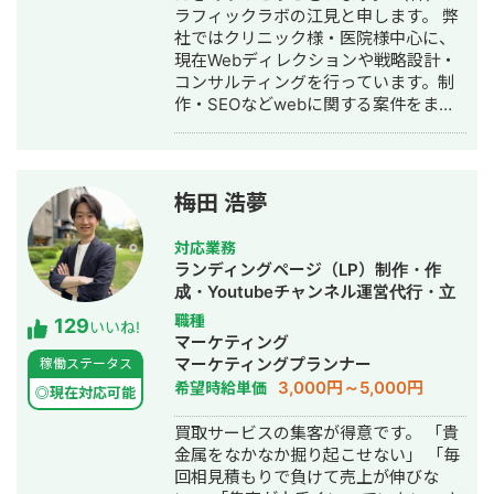
ラフィックラボの江見と申します。 弊
として、Fリーグ（フットサル日本トッ
社ではクリニック様・医院様中心に、
プリーグ）のエスポラーダ北海道、バ
現在Webディレクションや戦略設計・
サジィ大分でプロ選手として活動しな
コンサルティングを行っています。制
がらWeb制作の経験を積んできました
作・SEOなどwebに関する案件をまる
（バサジィ大分在籍時は完全プロ契約
っと丸投げしていただいても対応が可
のため1年間休職）。 アスリートとし
能です。 緻密な戦略でクリニック様の
ての経験で培った「やると決めたら徹
集客をお手伝いさせていただきます。
底的にやり抜く」精神で、お客様のプ
また、常にレスを早めに対応を心がけ
ロジェクトに全力で取り組みます。
梅田 浩夢
ておりまして24時間365日対応が可能
です。 実際、弊社は地域名＋施術で上
対応業務
位表示が得意得意で、かなりの施術名
ランディングページ（LP）制作・作
をハックしています。 また、医療広告
成・Youtubeチャンネル運営代行・立
ガイドライン、薬機法にも対応した知
ち上げ・SEO対策・SNS運用代行・記
職種
129
見もあり安全性にも対応しておりま
いいね!
事作成代行・ライティング・ホームペ
マーケティング
す。 ■実績■ ・某美容系ビックワード
ージ制作・作成・リスティング広告運
マーケティングプランナー
稼働ステータス
で圏外→10位以内（半年） ・美容施術
用代行・オウンドメディア制作・構
3,000円～5,000円
希望時給単価
系ビッグワード 2位 ・新規患者数PV
◎現在対応可能
築・運用代行
が3ヶ月で２倍 ・半年で新規患者数が
買取サービスの集客が得意です。 「貴
1.5倍！
金属をなかなか掘り起こせない」 「毎
回相見積もりで負けて売上が伸びな