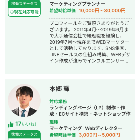
マーケティングプランナー
稼働ステータス
10,000円～30,000円
希望時給単価
◎現在対応可能
プロフィールをご覧頂きありがとうご
ざいます。 2011年4月～2019年6月ま
で大手通信会社で経理職を経験し、
2019年7月～現在までWEBマーケター
として活動しております。SNS集客、
LINEセールスの仕組み構築、WEBデザ
イン作成が強みでインフルエンサーの
方のLINE構築や整体師の方のコンサル
などの実績がございます。
本郷 輝
対応業務
ランディングページ（LP）制作・作
成・ECサイト構築・ネットショップ作
成代行・SEO対策・記事作成代行・ラ
職種
17
いいね!
イティング・ホームページ制作・作
マーケティング
Webディレクター
成・オウンドメディア制作・構築・運
3,000円～5,000円
稼働ステータス
希望時給単価
用代行