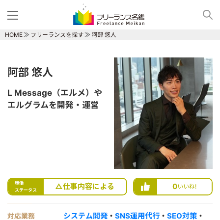
HOME
フリーランスを探す
阿部 悠人
阿部 悠人
L Message（エルメ）や
エルグラムを開発・運営
稼働
△仕事内容による
0
いいね!
ステータス
システム開発
・
SNS運用代行
・
SEO対策
・
対応業務