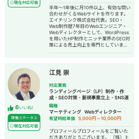
◎現在対応可能
半年～1年後に月10件以上、有効な問い
合わせがくるWebサイトを作ります。
エイチリンク株式会社代表。SEO・
Web制作歴7年目のWebエンジニア・
Webディレクターとして、WordPress
を用いたHP制作とニッチ業界のSEO対
策による売上向上を専門としていま
す。 HP/LP制作実績は100サイト以
上。パーソナルジム、土木工事会社、
不動産会社など多業種に対応してきま
した。SEO対策においては、ゼロから
江見 崇
立ち上げた新規サイトをニッチ市場で
サービスキーワード検索1位に導き、月
対応業務
間1.5万PV、月商500万円の売上を実現
ランディングページ（LP）制作・作
した実績があります。 エンジニア知識
成・SEO対策・新規事業立上・SNS運
を持ったSEOディレクターとして、大
用代行・記事作成代行・ライティン
職種
6
量のページを作成するようないわゆる
いいね!
グ・翻訳・ホームページ制作・作成・
マーケティング
Webディレクター
データベース型のサイトの構築も得意
バナー制作・デザイン・ロゴデザイ
5,000円～10,000円
稼働ステータス
希望時給単価
です。 競合が対応しきれないような細
ン・作成・イラスト制作・リスティン
かいキーワードまで対策して、お問合
◎現在対応可能
グ広告運用代行
プロフィールプロフィールをご覧いた
せにつなげる戦略でお客様の売上に貢
だきありがとうございます。 （株）ト
献します。 少し珍しいキャリアの特徴