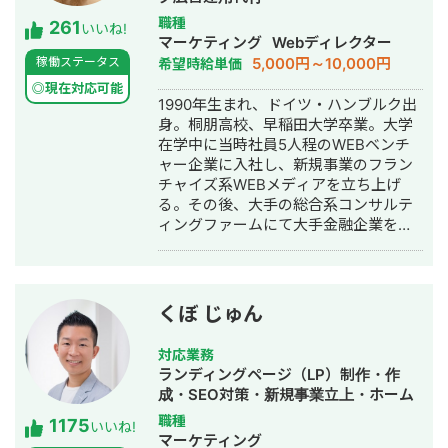
職種
261
いいね!
マーケティング
Webディレクター
5,000円～10,000円
稼働ステータス
希望時給単価
◎現在対応可能
1990年生まれ、ドイツ・ハンブルク出
身。桐朋高校、早稲田大学卒業。大学
在学中に当時社員5人程のWEBベンチ
ャー企業に入社し、新規事業のフラン
チャイズ系WEBメディアを立ち上げ
る。その後、大手の総合系コンサルテ
ィングファームにて大手金融企業を顧
客としたIT系、会計系のプロジェクト
を経て、2017年7月にStockSun株式会
社を創業。
くぼ じゅん
対応業務
ランディングページ（LP）制作・作
成・SEO対策・新規事業立上・ホーム
ページ制作・作成・リスティング広告
職種
1175
いいね!
運用代行
マーケティング