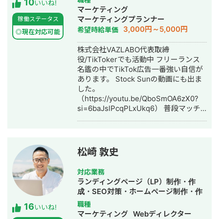
10
ール 【主な実績】 ・YouTube運営経験
事業を展開。 Instagram・X・
いいね!
マーケティング
2年半 ・動画制作本数220本以上 ・外
TikTok・YouTube・LINEの全SNSプラ
マーケティングプランナー
稼働ステータス
注実績200件以上(クラウドソーシング
ットフォームに対応した一気通貫の伴
3,000円～5,000円
希望時給単価
サイト、オンラインサロン等) ・リサー
走型PR支援を提供し、累計支援実績
◎現在対応可能
チからチャンネル設計、企画立案、動
300社以上。Lステップ正規代理店・iス
株式会社VAZLABO代表取締
画制作、分析・改善まで 一通り経験
テップ正規代理店として、LINE・
役/TikTokerでも活動中 フリーランス
しております クラウドワークスの発注
Instagramの自動化支援にも対応。 代
名鑑の中でTikTok広告一番強い自信が
者ページはこちら
理店ビジネスでは1年間で174社の加盟
あります。 Stock Sunの動画にも出ま
https://crowdworks.jp/public/employers
獲得・売上9,500万円を達成するなど、
した。
◎勤務していた会社のYouTubeチャン
地方発のデジタルマーケティング会社
（https://youtu.be/QboSmOA6zX0?
ネルを運用 →自社商品を販売し、教育
として実績を積み上げています。
si=6baJslPcqPLxUkq6） 普段マッチ
ステップ無しYouTubeのみの販売で
ングアプリ（Dine）の事業会社で500
CVR20%を達成 ◎広告収益を目的とし
万円〜1000万円 毎月 TikTok広告運用
たYouTubeチャンネル →0からチャン
担当してます。（他にも大学生アプ
ネルを立ち上げ、1年で登録者数2万人
リ・人材採用などの広告運用中） 広告
超えを達成 →10万再生以上の動画31本
松崎 敦史
運用だけではなくインフルエンサーキ
(ショート動画ではありません) →100万
ャスティングからクリエイティブの脚
再生以上の動画4本 →200万再生以上の
対応業務
本作り〜納品までディレクション可能
動画1本 ◎投資系チャンネル(集客目的)
ランディングページ（LP）制作・作
です。 今流行りのインフルエンサーの
→1ヵ月の売上200万円以上 【メディア
成・SEO対策・ホームページ制作・作
PR 投稿✖︎広告の第三者配信可能です。
出演歴】 ・StockSun 「YouTubeディ
成・リスティング広告運用代行・オウ
職種
16
Tiktokの運用支援・広告クリエイティ
レクター道場ch」
いいね!
ンドメディア制作・構築・運用代行
マーケティング
Webディレクター
ブ作成を得意とします。 2022年〜バン
https://www.youtube.com/watch?