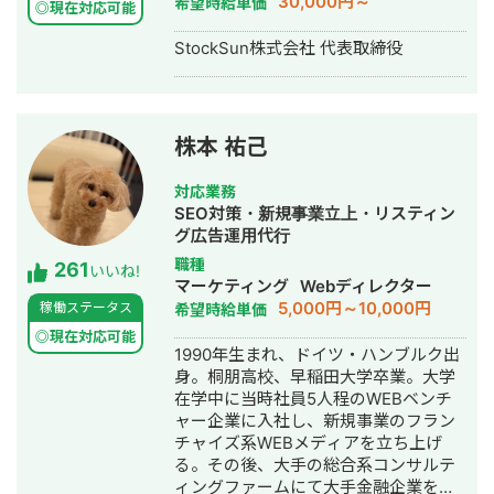
30,000円～
希望時給単価
◎現在対応可能
成・リスティング広告運用代行・動画
制作・動画編集
StockSun株式会社 代表取締役
株本 祐己
対応業務
SEO対策・新規事業立上・リスティン
グ広告運用代行
職種
261
いいね!
マーケティング
Webディレクター
5,000円～10,000円
稼働ステータス
希望時給単価
◎現在対応可能
1990年生まれ、ドイツ・ハンブルク出
身。桐朋高校、早稲田大学卒業。大学
在学中に当時社員5人程のWEBベンチ
ャー企業に入社し、新規事業のフラン
チャイズ系WEBメディアを立ち上げ
る。その後、大手の総合系コンサルテ
ィングファームにて大手金融企業を顧