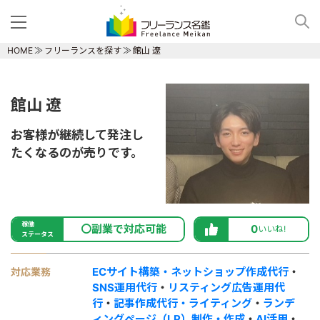
HOME
フリーランスを探す
館山 遼
館山 遼
お客様が継続して発注し
たくなるのが売りです。
稼働
〇副業で対応可能
0
いいね!
ステータス
ECサイト構築・ネットショップ作成代行
・
対応業務
SNS運用代行
・
リスティング広告運用代
行
・
記事作成代行・ライティング
・
ランデ
ィングページ（LP）制作・作成
・
AI活用
・