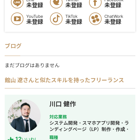
未登録
未登録
未登録
YouTube
TikTok
ChatWork
未登録
未登録
未登録
ブログ
まだブログはありません
館山 遼
さんと似たスキルを持ったフリーランス
川口 健作
対応業務
システム開発・スマホアプリ開発・ラ
ンディングページ（LP）制作・作成・
Youtubeチャンネル運営代行・立ち上
職種
12
いいね!