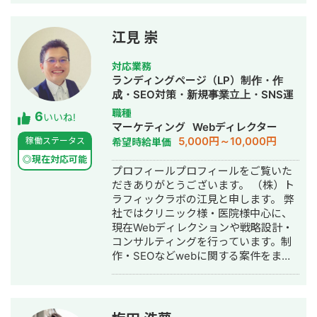
などの実績がございます。
江見 崇
対応業務
ランディングページ（LP）制作・作
成・SEO対策・新規事業立上・SNS運
用代行・記事作成代行・ライティン
職種
6
いいね!
グ・翻訳・ホームページ制作・作成・
マーケティング
Webディレクター
バナー制作・デザイン・ロゴデザイ
5,000円～10,000円
稼働ステータス
希望時給単価
ン・作成・イラスト制作・リスティン
◎現在対応可能
グ広告運用代行
プロフィールプロフィールをご覧いた
だきありがとうございます。 （株）ト
ラフィックラボの江見と申します。 弊
社ではクリニック様・医院様中心に、
現在Webディレクションや戦略設計・
コンサルティングを行っています。制
作・SEOなどwebに関する案件をまる
っと丸投げしていただいても対応が可
能です。 緻密な戦略でクリニック様の
集客をお手伝いさせていただきます。
また、常にレスを早めに対応を心がけ