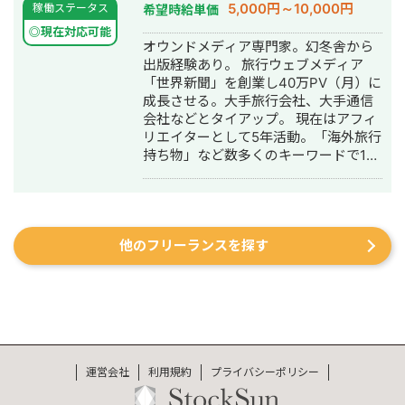
5,000円～10,000円
稼働ステータス
希望時給単価
タンクリエイターアカデミー（専門学
v=h0xP2XUlTGo ・StockSun 「Web
校）で講師勤務。 ■広告運用実績 ・
マーケティングTV【StockSun株式会
◎現在対応可能
オウンドメディア専門家。幻冬舎から
SparkADでCPI平均1500円→1000円台
社】」 7:00～
出版経験あり。 旅行ウェブメディア
に。 ■運用代行実績 ・KPI”認知拡大の
https://www.youtube.com/watch?
「世界新聞」を創業し40万PV（月）に
ため”「＃」で追いかけ、難易度の高い
v=dtFUYWVxSgY&t=420s ・
成長させる。大手旅行会社、大手通信
アプリの指名タグを200万回再生以上
StockSun 「Webマーケティング
会社などとタイアップ。 現在はアフィ
・不動産お問い合わせ獲得ゴール⇨半
TV【StockSun株式会社】」 7:44～
リエイターとして5年活動。「海外旅行
年でLINE追加平均50〜100人/月に ・
https://www.youtube.com/watch?
持ち物」など数多くのキーワードで1位
Tiktokフォロワー3000人→他SNSに遷
v=1Bb7eF2mmuI&t=464s ・
獲得。月7桁収益達成。 出版社で雑誌
移目標でTwitter1万人・OP300人 飲食
StockSun 「YouTubeディレクター道
編集者として5年勤務経験あり。 ウェ
店/不動産/アパレル/人材等の運用実績
場ch」 18:40～
ブの知見×紙で培ったクオリティーで最
支援あり ■広告CRの実績 ・CPI平均
https://www.youtube.com/watch?
高のオウンドメディアを作ります。 ・
1000円→平均500円台までに ・CPI平
v=nQOg0VVft8c&t=1120s 公式LINEは
他のフリーランスを探す
株式会社世界新聞
均600円→200円台複数CR発生 キャス
こちら https://lin.ee/R7hIisk 無料で相
https://sekaishinbun.net/co/ ・世界新
ティングも得意のためスパークアドも
談も受け付けています。 興味がある方
聞 http://sekaishinbun.net ・著書 世界
対応可能
は、お気軽にご連絡ください。
一周できませんと思ってたらできちゃ
━━━━━━━━━━━━━━━━━━━
った（幻冬舎） ・実績 地方ウェブメデ
髪色は驚かれますが、元々WEB広告代
ィア（立ち上げ） サービス系オウンド
理店にいました。 髪色の理由は以下ク
メディア（立ち上げ） 大手旅行会社
リエイターとしても活動しているため
（タイアップ特集） 大手通信会社（タ
運営会社
です。
利用規約
プライバシーポリシー
イアップ特集） 某観光協会（タイアッ
https://www.tiktok.com/@renaaa_dayo