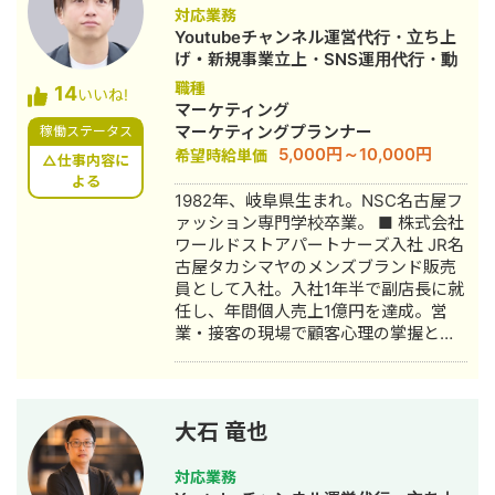
社集客（SEO・Web広告運用・LP制
対応業務
作・YouTubeチャンネル運用・メール
Youtubeチャンネル運営代行・立ち上
マーケティング等）を担当。 2022年3
げ・新規事業立上・SNS運用代行・動
月 名古屋大学理学部数学科卒。 2022
画制作・動画編集
職種
14
年4月〜 Webマーケ会社勤務。人材
いいね!
マーケティング
系クライアントを主に担当。 2024年11
マーケティングプランナー
稼働ステータス
月 これまでの経験を活かして独立し、
5,000円～10,000円
希望時給単価
株式会社プラマーケを設立。 ホームペ
△仕事内容に
ージ：https://plumarke.co.jp/ ■実績
よる
1982年、岐阜県生まれ。NSC名古屋フ
（※一部抜粋） #広告運用 ・出張買取
ァッション専門学校卒業。 ■ 株式会社
サービスにて、ROAS350%など、好調
ワールドストアパートナーズ入社 JR名
な事例が複数あり。 ・StockSun営業
古屋タカシマヤのメンズブランド販売
代行サービス「カリトルくん」、
員として入社。入社1年半で副店長に就
StockSunサロンの広告運用を担当。
任し、年間個人売上1億円を達成。営
・ベンチャー企業~大手企業のWebマ
業・接客の現場で顧客心理の掌握と売
ーケティング支援に携わり、Web広告
上最大化のノウハウを体得。7年間在
運用、LP制作を担当。費用対効果を
籍。 ■ 医療専門学校入学 勤務中のケ
1.5〜2倍に改善するなど多数。 #SEO
ガを機に医療業界への関心が高まり、
・インターン先にて自社サイトのSEO
26歳で退職。国家資格取得を目指し医
対策を1人で担当し、月間アクセス数を
大石 竜也
療短期大学へ入学。 ■ 柔道整復師 国
約7倍(3,000→約22,000)、月間問い合
家資格取得・整形外科入職 資格取得
わせ件数を1件から4〜5件まで成長。
対応業務
後、岐阜県内の整形外科クリニックに
・人材系SEOメディアにてKW「商標名