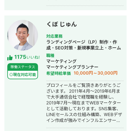
客としたIT系、会計系のプロジェクト
を経て、2017年7月にStockSun株式会
社を創業。
くぼ じゅん
対応業務
ランディングページ（LP）制作・作
成・SEO対策・新規事業立上・ホーム
ページ制作・作成・リスティング広告
職種
1175
いいね!
運用代行
マーケティング
マーケティングプランナー
稼働ステータス
10,000円～30,000円
希望時給単価
◎現在対応可能
プロフィールをご覧頂きありがとうご
ざいます。 2011年4月～2019年6月ま
で大手通信会社で経理職を経験し、
2019年7月～現在までWEBマーケター
として活動しております。SNS集客、
LINEセールスの仕組み構築、WEBデザ
イン作成が強みでインフルエンサーの
方のLINE構築や整体師の方のコンサル