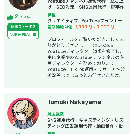
Youtubeチャンネル運営代行・立ち上
入職。臨床の現場で集客・経営課題を
+評判」で1位、「転職エージェント お
げ・SEO対策・SNS運用代行・記事作
肌で感じ、デジタルマーケティングへ
すすめ」で10位以内を獲得。
成代行・ライティング・動画制作・動
職種
2
の関心が深まる。 ■ 誠美接骨院 創
#YouTube ・法人向けYouTubeチャン
いいね!
画編集・AI活用
クリエイティブ
YouTubeプランナー
業・FC学習塾 オーナー就任 岐阜県に
ネル運営に立ち上げ時から携わり、チ
1,000円～3,000円
稼働ステータス
希望時給単価
「誠美接骨院」を開業。県下初の取り
ャンネル登録者数4,000人、月間商談獲
組みとして交通事故専門弁護士法人と
得10〜15件達成。 →企画、台本作成、
◎現在対応可能
プロフィールをご覧いただきましてあ
の業務提携を締結し、客単価80,000円
撮影、編集、分析全て担当。 ■ 主な経
りがとうございます。 StockSun
の高単価ビジネスモデルを確立。その
験業界 ・買取サービス ・不用品回収
YouTubeディレクター道場を修了し、
後、FC学習塾「キミノスクール岐阜
・人材紹介：toC/toBいずれも経験あり
主に企業様のYouTubeチャンネルの企
校」のオーナーとしても教育事業に参
・営業代行 ・SaaS ・広告代理店 ・飲
画ディレクターを務めております。
入。自院・塾の集客でSNSやLINEを活
食店 ・官公庁
YouTube・TikTok運用をリサーチ～分
用したデジタルマーケティングを実
析改善までまるっとお任せいただけま
践・検証する中で、中小企業向けの
す。 【経歴】 ▷法政大学経済学部卒業
Webコンサルティング事業を開始。現
後、大手鉄道会社に勤務 └観光開発事
在も代表院長として在籍。 ■ 株式会社
業 └インバウンド事業 └SNS運用業務
RYS REALIZE 代表取締役（創業・現在
に携わる ▷2024年 フリーランスとし
13年目） 「地域の利益を生み出し課題
Tomoki Nakayama
て独立 └YouTube戦略立案 └動画制作
解決を実現する（Regional Yield
└YouTubeコンサル └TikTok運用代行
Solution REALIZE）」をミッションに
対応業務
▷YouTubeスクール講師業 └株式会社
掲げ、岐阜県を拠点に全国の中小企
SNS運用代行・キャスティング・リス
EAVALが運営するYouTubeスクール講
業・スタートアップを対象としたSNS
ティング広告運用代行・動画制作・動
師 └YouTubeの伸ばし方を教えるスク
プロモーション・デジタルPR戦略支援
画編集・漫画制作
職種