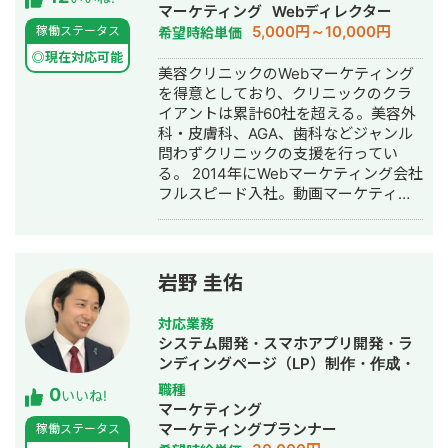
げ・ECサイト構築・ネットショップ作
マーケティング
Webディレクター
成代行・SEO対策・新規事業立上・
5,000円～10,000円
稼働ステータス
希望時給単価
SNS運用代行・記事作成代行・ライテ
◎現在対応可能
ィング・ホームページ制作・作成・バ
美容クリニックのWebマーケティング
ナー制作・デザイン・ロゴデザイン・
を得意としており、クリニックのクラ
作成・リスティング広告運用代行・オ
イアントは累計60社を超える。美容外
ウンドメディア制作・構築・運用代
科・皮膚科、AGA、歯科などジャンル
行・動画制作・動画編集・営業代行
問わずクリニックの支援を行ってい
る。 2014年にWebマーケティング会社
フルスピード入社。動画マーケティン
グ事業部立ち上げや、PR・SNS・SEO
の部署マネージャーを務める。営業職
として社内MVPを獲得。4年間在籍し
独立。 独立後はフリーランスとなり、
岩野 圭佑
フロントエンドエンジニア兼総合Web
マーケターとして活動。現在はWebコ
対応業務
ンサルティング会社を創設し、法人と
システム開発・スマホアプリ開発・ラ
してStockSunに参画。
ンディングページ（LP）制作・作成・
Youtubeチャンネル運営代行・立ち上
職種
0
いいね!
げ・ECサイト構築・ネットショップ作
マーケティング
成代行・SEO対策・新規事業立上・
マーケティングプランナー
稼働ステータス
SNS運用代行・ホームページ制作・作