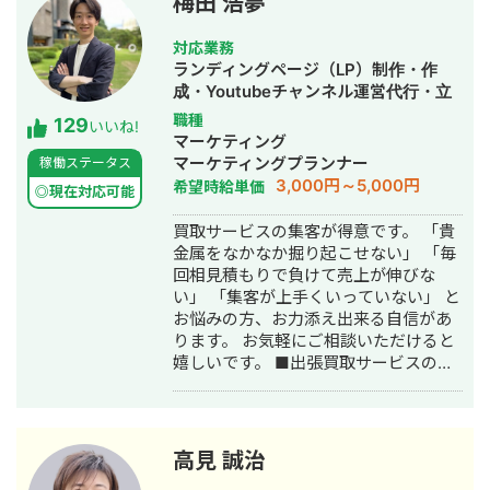
梅田 浩夢
ておりまして24時間365日対応が可能
です。 実際、弊社は地域名＋施術で上
対応業務
位表示が得意得意で、かなりの施術名
ランディングページ（LP）制作・作
をハックしています。 また、医療広告
成・Youtubeチャンネル運営代行・立
ガイドライン、薬機法にも対応した知
ち上げ・SEO対策・SNS運用代行・記
職種
129
見もあり安全性にも対応しておりま
いいね!
事作成代行・ライティング・ホームペ
マーケティング
す。 ■実績■ ・某美容系ビックワード
ージ制作・作成・リスティング広告運
マーケティングプランナー
稼働ステータス
で圏外→10位以内（半年） ・美容施術
用代行・オウンドメディア制作・構
3,000円～5,000円
希望時給単価
系ビッグワード 2位 ・新規患者数PV
◎現在対応可能
築・運用代行
が3ヶ月で２倍 ・半年で新規患者数が
買取サービスの集客が得意です。 「貴
1.5倍！
金属をなかなか掘り起こせない」 「毎
回相見積もりで負けて売上が伸びな
い」 「集客が上手くいっていない」 と
お悩みの方、お力添え出来る自信があ
ります。 お気軽にご相談いただけると
嬉しいです。 ■出張買取サービスの集
客成功事例 https://freelance-
meikan.com/freelance/355/blog/1175
■経歴・職歴 2020年6月〜 Webマー
ケ支援会社（当時社員7名）にインター
高見 誠治
ンとして参画し、案件獲得に向けた自