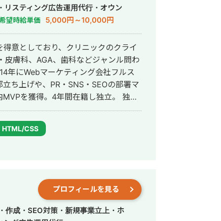
・リスティング広告運用代行・オウン
行・動画制作・動画編集・営業代行
5,000円～10,000円
希望時給単価
を得意としており、クリニックのクライ
・皮膚科、AGA、歯科などジャンル問わ
ち上げや、PR・SNS・SEOの部署マ
VPを獲得。4年間在籍し独立。 独立
ドエンジニア兼総合Webマーケターと
会社を創設し、法人としてStockSunに
HTML/CSS
プロフィールを見る
・作成・SEO対策・新規事業立上・ホ