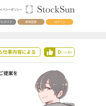
イバシーポリシー
かたガイド
新規登録
ログイン
△仕事内容による
0
いいね!
ご提案を