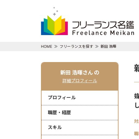
HOME
フリーランスを探す
新田 浩暉
新田 浩暉さん
の
詳細プロフィール
プロフィール
職歴・経歴
対
スキル
職