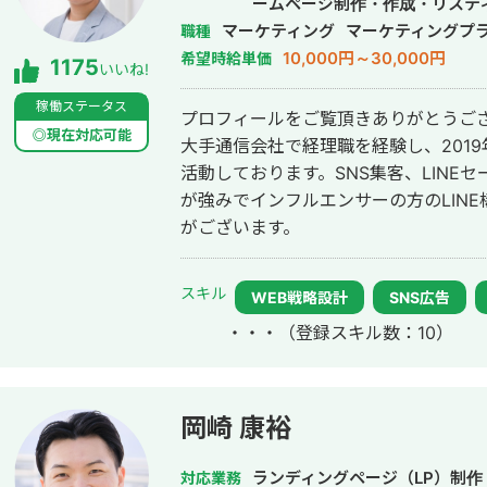
ームページ制作・作成・リステ
マーケティング
マーケティングプ
職種
10,000円～30,000円
希望時給単価
1175
いいね!
稼働ステータス
プロフィールをご覧頂きありがとうございま
◎現在対応可能
大手通信会社で経理職を経験し、2019
活動しております。SNS集客、LINE
が強みでインフルエンサーの方のLIN
がございます。
スキル
WEB戦略設計
SNS広告
・・・
（登録スキル数：10）
岡崎 康裕
ランディングページ（LP）制作・
対応業務