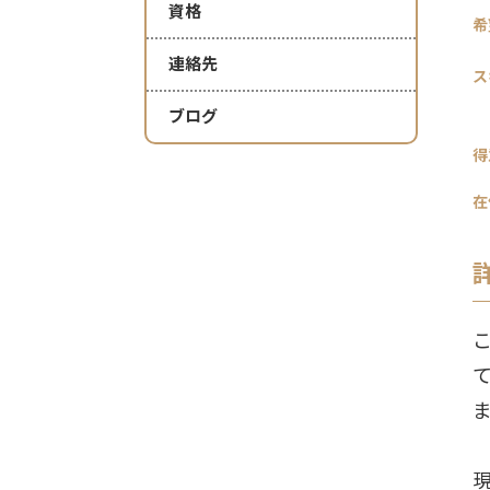
資格
希
連絡先
ス
ブログ
得
在