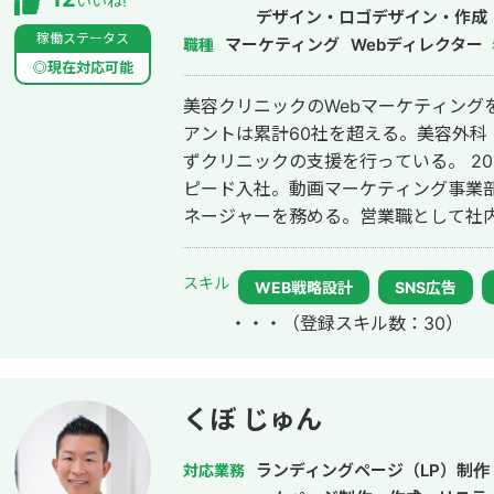
いいね!
デザイン・ロゴデザイン・作成
稼働ステータス
マーケティング
ドメディア制作・構築・運用代
Webディレクター
職種
◎現在対応可能
美容クリニックのWebマーケティング
アントは累計60社を超える。美容外科
ずクリニックの支援を行っている。 2014年にWebマーケティング会社フルス
ピード入社。動画マーケティング事業部立
ネージャーを務める。営業職として社内M
後はフリーランスとなり、フロントエン
して活動。現在はWebコンサルティング
スキル
WEB戦略設計
SNS広告
参画。
・・・
（登録スキル数：30）
くぼ じゅん
ランディングページ（LP）制作
対応業務