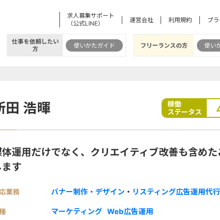
求人募集サポート
運営会社
利用規約
プラ
（公式LINE）
仕事を依頼したい
使いかたガイド
フリーランスの方
使い
方
新田 浩暉
稼働
ステータス
媒体運用だけでなく、クリエイティブ改善も含めた
します
バナー制作・デザイン
・
リスティング広告運用代行
応業務
マーケティング
Web広告運用
種