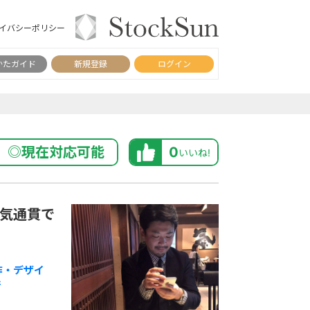
イバシーポリシー
かたガイド
新規登録
ログイン
◎現在対応可能
0
いいね!
一気通貫で
作・デザイ
行