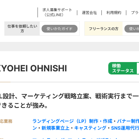
求人募集サポート
運営会社
利用規約
プラ
（公式LINE）
仕事を依頼したい
使いかたガイド
フリーランスの方
使い
方
KYOHEI OHNISHI
稼働
ステータス
PL設計、マーケティング戦略立案、戦術実行まで
できることが強み。
ランディングページ（LP）制作・作成
・
バナー制
応業務
ン
・
新規事業立上
・
キャスティング
・
SNS運用代