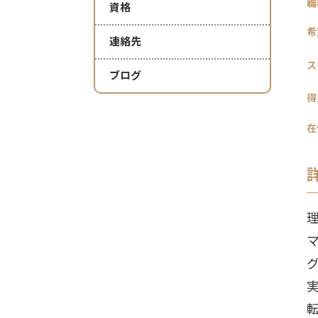
職
資格
希
連絡先
ス
ブログ
得
在