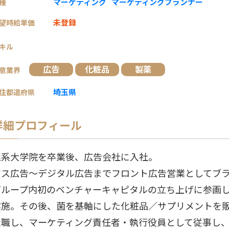
マーケティング
マーケティングプランナー
種
未登録
望時給単価
キル
広告
化粧品
製薬
意業界
埼玉県
住都道府県
詳細プロフィール
理系大学院を卒業後、広告会社に入社。
マス広告～デジタル広告までフロント広告営業としてブ
グループ内初のベンチャーキャピタルの立ち上げに参画
実施。その後、菌を基軸にした化粧品／サプリメントを販
転職し、マーケティング責任者・執行役員として従事し