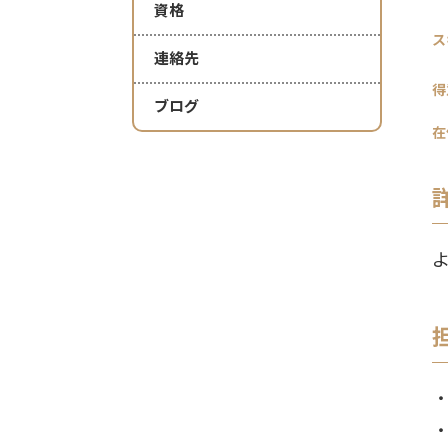
資格
ス
連絡先
得
ブログ
在