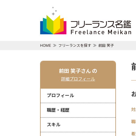
HOME
フリーランスを探す
前田 笑子
前田 笑子さん
の
詳細プロフィール
プロフィール
対
職歴・経歴
職
スキル
希