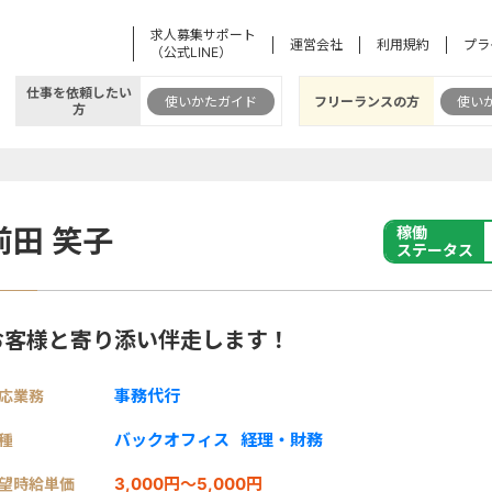
求人募集サポート
運営会社
利用規約
プラ
（公式LINE）
仕事を依頼したい
使いかたガイド
フリーランスの方
使い
方
前田 笑子
稼働
ステータス
お客様と寄り添い伴走します！
事務代行
応業務
バックオフィス
経理・財務
種
3,000円～5,000円
望時給単価