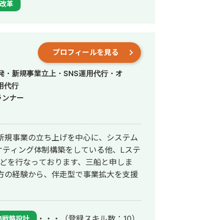
改革
Ａ仲介 → 累計 31件成約
プロフィールを見る
発・新規事業立上・SNS運用代行・オ
用代行
ランナー
新規事業の立ち上げを中心に、システム
ケティング体制構築をしている他、Lステ
援などを行なっております、三船と申しま
・・・
（登録スキル数：10）
B戦略設計