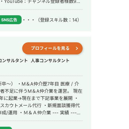
tter：フォロワー様0.6万人 【略歴】
けWebコンサル、技術顧問、SNSマーケティ
・・・
（登録スキル数：14）
SNS広告
ネルバ大学院にてデータサイエンスを専攻
ピン拠点チーム全体のマネジメント、
100名体制、年間売上約2.5億ペソ（約
プロフィールを見る
、
ニアとしてジョイン。 在籍中にフロントエン
コンサルタント
人事コンサルタント
制作やWebアプリケーション開発に従事。
） ・M＆A仲介歴7年目 医療 / 介
者不足に伴うM＆A仲介業を運営。 現在
・スカウトメール代行 ・新規面談獲得代
Ｍ＆Ａ仲介業 --- 実績 ---
ウトメール代行 → 71法人契約中 ・新規
採用コンサルティング → 28法人契約