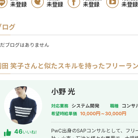
未登録
未登録
未登録
未登録
ブログ
だブログはありません
前田 笑子
さんと似たスキルを持ったフリーラ
小野 光
システム開発
コンサ
対応業務
職種
10,000円～30,000円
希望時給単価
PwC出身のSAPコンサルとして、フリ
46
いいね!