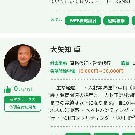
ていただいております。 【主なSNS】 ・YouTube：チャンネル登録者様数9万
人 ・TikTok：フォロワー様1.3万人 ・Twi
・2021.02 - 現在 独立し、toB向
スキル
WEB戦略設計
組織構築
ングに従事。 また2021年9月よりミ
中。 ・2015.10 - 2021.06 単身セブに渡り、海外拠点のLIG Philippines Inc.を
立ち上げ、代表取締役に就任。フィリ
PM、人事に従事する。 在籍中に従業員
大矢知 卓
6億円）規模の組織にまで成長させる。 ・2012.09 - 2015.09 大学を卒業後
LIG Inc.にWebデザイナー/エンジ
事務代行・営業代行
対応業務
職種
ドエンジニア、PMとしてWebサイト
10,000円～30,000円
希望時給単価
---主な経歴--- ・人材業界歴13年目（新卒～
0
いいね!
護 / 保育関連の採用と、 人材不足/後継
稼働ステータス
までの実績は以下になります。 ■2014年に起業→現在まで下記事業を展開 ・
◎現在対応可能
求人広告販売 ・ヘッドハンティング 
行 ・採用コンサルティング ・採用HP作成/運用 ・
※2024年6月現在の継続案件 ・スカ
面談獲得代行 → 33法人契約中 ・