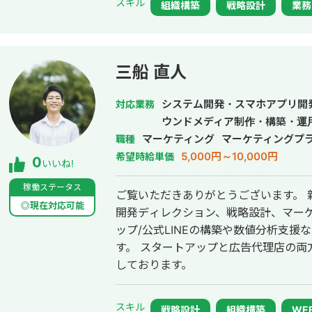
スキル
組織構築
戦略設計
業務
中 ・採用HP運用 → 19法人契約中 --- その他実績 --- ・職業紹介 → 累計
2,900名面談（有資格者のみ） ・Ｍ＆
三船 直人
システム開発・スマホアプリ開
対応業務
ウンドメディア制作・構築・運
マーケティング
マーケティングプ
職種
5,000円～10,000円
希望時給単価
0
いいね!
稼働ステータス
ご覧いただきありがとうございます。 
◎現在対応可能
開発ディレクション、戦略設計、マー
ップ/公式LINEの構築や数値分析支
す。 スタートアップと広告代理店の両方の経験から、伴走型で事業拡大を支援
しております。
スキル
戦略設計
組織構築
WE