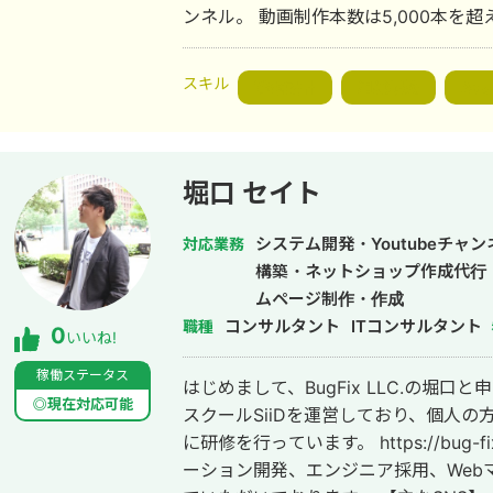
ンネル。 動画制作本数は5,000本を超
スキル
戦略設計
組織構築
Ado
堀口 セイト
システム開発・Youtubeチャ
対応業務
構築・ネットショップ作成代行
ムページ制作・作成
コンサルタント
ITコンサルタント
職種
0
いいね!
稼働ステータス
はじめまして、BugFix LLC.の堀口
◎現在対応可能
スクールSiiDを運営しており、個人
に研修を行っています。 https://bug-fix.org/siid また、
ーション開発、エンジニア採用、Web