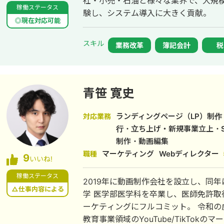
社・小売・石油と様々な業界で、大規
稼働ステータス
験し、システム導入に大きく貢献。
◎現在対応可能
スキル
業務改革
簿記会計
税
青笹 寛史
ランディングページ（LP）制作・
対応業務
行・立ち上げ・新規事業立上・
制作・動画編集
マーケティング
Webディレクター
職種
9
いいね!
稼働ステータス
2019年に動画制作会社を設立し、同年にS
△仕事内容による
学 医学部医学科を卒業し、医師免許取得する。 その後は医師に
ーケティングにフルコミット。 令和の虎に出演。 得意分野
教育事業領域のYouTube/TikTokのマーケティング。 