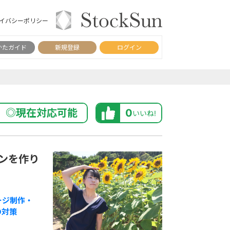
イバシーポリシー
かたガイド
新規登録
ログイン
◎現在対応可能
0
いいね!
ンを作り
ージ制作・
O対策