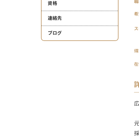
職
資格
希
連絡先
ス
ブログ
得
在