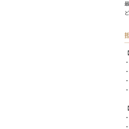
・
・
・
・