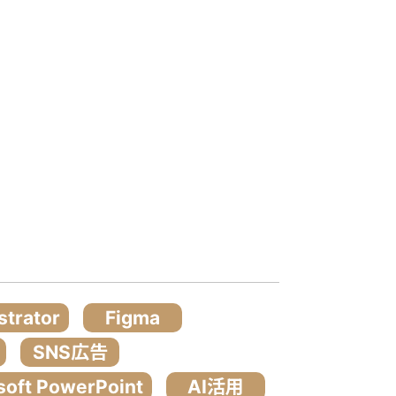
strator
Figma
SNS広告
soft PowerPoint
AI活用