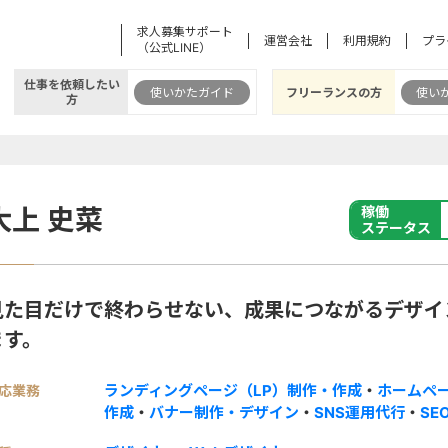
求人募集サポート
運営会社
利用規約
プラ
（公式LINE）
仕事を依頼したい
使いかたガイド
フリーランスの方
使い
方
大上 史菜
稼働
ステータス
見た目だけで終わらせない、成果につながるデザイ
ます。
ランディングページ（LP）制作・作成
・
ホームペ
応業務
作成
・
バナー制作・デザイン
・
SNS運用代行
・
SE