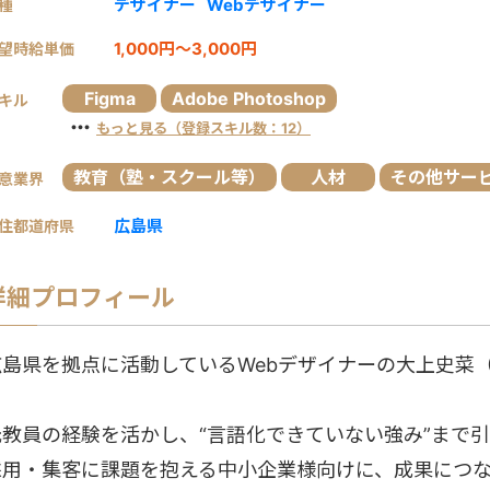
デザイナー
Webデザイナー
種
1,000円～3,000円
望時給単価
Figma
Adobe Photoshop
キル
・・・
もっと見る（登録スキル数：12）
教育（塾・スクール等）
人材
その他サー
意業界
広島県
住都道府県
詳細プロフィール
広島県を拠点に活動しているWebデザイナーの大上史菜（
元教員の経験を活かし、“言語化できていない強み”まで
採用・集客に課題を抱える中小企業様向けに、成果につ