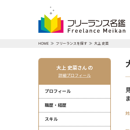
HOME
フリーランスを探す
大上 史菜
大上 史菜さん
の
詳細プロフィール
プロフィール
職歴・経歴
対
スキル