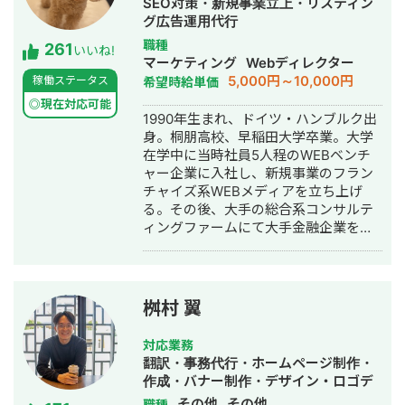
SEO対策・新規事業立上・リスティン
グ広告運用代行
職種
261
いいね!
マーケティング
Webディレクター
5,000円～10,000円
稼働ステータス
希望時給単価
◎現在対応可能
1990年生まれ、ドイツ・ハンブルク出
身。桐朋高校、早稲田大学卒業。大学
在学中に当時社員5人程のWEBベンチ
ャー企業に入社し、新規事業のフラン
チャイズ系WEBメディアを立ち上げ
る。その後、大手の総合系コンサルテ
ィングファームにて大手金融企業を顧
客としたIT系、会計系のプロジェクト
を経て、2017年7月にStockSun株式会
社を創業。
桝村 翼
対応業務
翻訳・事務代行・ホームページ制作・
作成・バナー制作・デザイン・ロゴデ
ザイン・作成・イラスト制作
その他
その他
職種