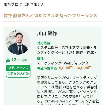
まだブログはありません
牧野 徹郎
さんと似たスキルを持ったフリーランス
川口 健作
対応業務
システム開発・スマホアプリ開発・ラ
ンディングページ（LP）制作・作成・
Youtubeチャンネル運営代行・立ち上
職種
12
いいね!
げ・ECサイト構築・ネットショップ作
マーケティング
Webディレクター
成代行・SEO対策・新規事業立上・
5,000円～10,000円
稼働ステータス
希望時給単価
SNS運用代行・記事作成代行・ライテ
◎現在対応可能
ィング・ホームページ制作・作成・バ
美容クリニックのWebマーケティング
ナー制作・デザイン・ロゴデザイン・
を得意としており、クリニックのクラ
作成・リスティング広告運用代行・オ
イアントは累計60社を超える。美容外
ウンドメディア制作・構築・運用代
科・皮膚科、AGA、歯科などジャンル
行・動画制作・動画編集・営業代行
問わずクリニックの支援を行ってい
る。 2014年にWebマーケティング会社