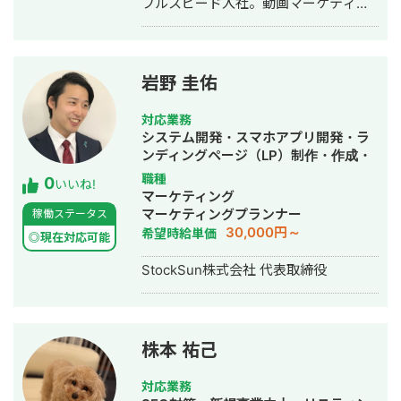
フルスピード入社。動画マーケティン
グ事業部立ち上げや、PR・SNS・SEO
の部署マネージャーを務める。営業職
として社内MVPを獲得。4年間在籍し
独立。 独立後はフリーランスとなり、
岩野 圭佑
フロントエンドエンジニア兼総合Web
マーケターとして活動。現在はWebコ
対応業務
ンサルティング会社を創設し、法人と
システム開発・スマホアプリ開発・ラ
してStockSunに参画。
ンディングページ（LP）制作・作成・
Youtubeチャンネル運営代行・立ち上
職種
0
いいね!
げ・ECサイト構築・ネットショップ作
マーケティング
成代行・SEO対策・新規事業立上・
マーケティングプランナー
稼働ステータス
SNS運用代行・ホームページ制作・作
30,000円～
希望時給単価
◎現在対応可能
成・リスティング広告運用代行・動画
制作・動画編集
StockSun株式会社 代表取締役
株本 祐己
対応業務