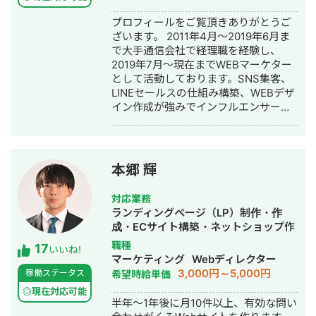
応等、専門性の高い案件も多くご相談
プロフィールをご覧頂きありがとうご
いただいています。 📌 経歴 2015年 神
ざいます。 2011年4月～2019年6月ま
戸市外国語大学 英米学科 卒業 2015年
で大手通信会社で経理職を経験し、
三井倉庫HD 入社：アメリカ・マレー
2019年7月～現在までWEBマーケター
シアにて物流・フォワーディング業務
として活動しております。SNS集客、
に従事 2020年 三菱重工業 入社：国産
LINEセールスの仕組み構築、WEBデザ
ジェット機「MRJ／スペースジェッ
イン作成が強みでインフルエンサーの
ト」、およびボーイング向けの調達業
方のLINE構築や整体師の方のコンサル
務を担当 2022年 Schneider Electric
などの実績がございます。
入社：エネルギー分野（UPS）にて海
外サプライチェーンを担当 2022年 株
式会社LA ORG 創業：翻訳・Web制
本郷 輝
作・英語教育の3事業を軸に、グローバ
ル支援サービスを提供 🔗 各種リンク
対応業務
【公式サイト】https://la-org.com
ランディングページ（LP）制作・作
【ポートフォリオ】
成・ECサイト構築・ネットショップ作
https://www.portfolio.la-org.com
成代行・SEO対策・記事作成代行・ラ
職種
17
【Lancers】
いいね!
イティング・ホームページ制作・作
マーケティング
Webディレクター
https://www.lancers.jp/profile/oregonian
成・オウンドメディア制作・構築・運
3,000円～5,000円
稼働ステータス
希望時給単価
srsltid=AfmBOop2KwuI5Nr4TQFKMAkw
用代行
rmHXQjVdk 【CrowdWorks】
◎現在対応可能
半年～1年後に月10件以上、有効な問い
https://crowdworks.jp/public/employee