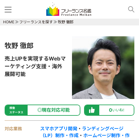
HOME
フリーランスを探す
牧野 徹郎
牧野 徹郎
売上UPを実現するWebマ
ーケティング支援・海外
展開可能
稼働
◎現在対応可能
0
いいね!
ステータス
スマホアプリ開発
・
ランディングページ
対応業務
（LP）制作・作成
・
ホームページ制作・作