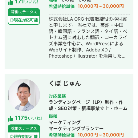
171
いいね!
10,000円～30,000円
希望時給単価
稼働ステータス
株式会社LA ORG 代表取締役の桝村翼
◎現在対応可能
と申します。 当社では、英語・中国
語・韓国語・フランス語・タイ語・ベ
トナム語に対応した翻訳・ローカライ
ズ事業を中心に、WordPressによる
Webサイト制作、Adobe XD /
Photoshop / Illustrator を活用した
Webデザイン制作を展開しています。
また、英語学習支援にも力を入れてお
り、小中学生向けの英語学習塾を経営
しています。 現在は、世界シェア第4
くぼ じゅん
位のグローバル製薬メーカー日本法人
様をはじめ、プライム市場上場企業グ
対応業務
ループ会社様、NASDAQ上場を控える
ランディングページ（LP）制作・作
ベンチャー企業様など、業界を問わず
成・SEO対策・新規事業立上・ホーム
多くのクライアントと取引実績があり
ページ制作・作成・リスティング広告
職種
1175
ます。 クラウドソーシング（Lancers
いいね!
運用代行
マーケティング
／CrowdWorks／ココナラ）でも継続
マーケティングプランナー
稼働ステータス
的にご依頼をいただいており、SSサロ
10,000円～30,000円
希望時給単価
ンを通じては翻訳・リサーチ・海外対
◎現在対応可能