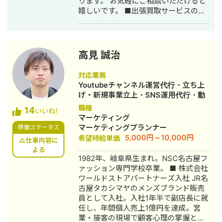
ります。 お気軽にご相談いただけると
嬉しいです。 ■出張買取サービスの集
客成功事例 https://freelance-
meikan.com/freelance/355/blog/1175
■経歴・職歴 2020年6月〜 Webマー
ケ支援会社（当時社員7名）にインター
高見 誠治
ンとして参画し、案件獲得に向けた自
社集客（SEO・Web広告運用・LP制
対応業務
作・YouTubeチャンネル運用・メール
Youtubeチャンネル運営代行・立ち上
マーケティング等）を担当。 2022年3
げ・新規事業立上・SNS運用代行・動
月 名古屋大学理学部数学科卒。 2022
画制作・動画編集
職種
14
年4月〜 Webマーケ会社勤務。人材
いいね!
マーケティング
系クライアントを主に担当。 2024年11
マーケティングプランナー
稼働ステータス
月 これまでの経験を活かして独立し、
5,000円～10,000円
希望時給単価
株式会社プラマーケを設立。 ホームペ
△仕事内容に
ージ：https://plumarke.co.jp/ ■実績
よる
1982年、岐阜県生まれ。NSC名古屋フ
（※一部抜粋） #広告運用 ・出張買取
ァッション専門学校卒業。 ■ 株式会社
サービスにて、ROAS350%など、好調
ワールドストアパートナーズ入社 JR名
な事例が複数あり。 ・StockSun営業
古屋タカシマヤのメンズブランド販売
代行サービス「カリトルくん」、
員として入社。入社1年半で副店長に就
StockSunサロンの広告運用を担当。
任し、年間個人売上1億円を達成。営
・ベンチャー企業~大手企業のWebマ
業・接客の現場で顧客心理の掌握と売
ーケティング支援に携わり、Web広告