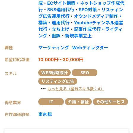
成
・
ECサイト構築・ネットショップ作成代
行
・
SNS運用代行
・
SEO対策
・
リスティン
グ広告運用代行
・
オウンドメディア制作・
構築・運用代行
・
Youtubeチャンネル運営
代行・立ち上げ
・
記事作成代行・ライティ
ング
・
翻訳
・
新規事業立上
マーケティング
Webディレクター
職種
10,000円～30,000円
希望時給単価
WEB戦略設計
SEO
スキル
リスティング広告
・・・
もっと見る（登録スキル数：4）
IT
介護・福祉
その他サービス
得意業界
東京都
在住都道府県