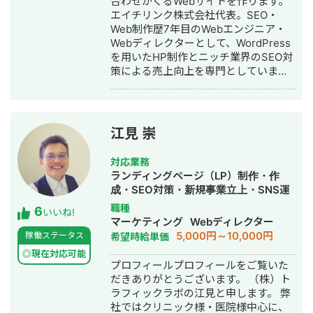
合わせがくるWebサイトを作ります。
【ココナラ】
エイチリンク株式会社代表。SEO・
https://coconala.com/users/2204682?
Web制作歴7年目のWebエンジニア・
srsltid=AfmBOoqYND8AKR3YqHKQ3-
Webディレクターとして、WordPress
BxWOkyg3sz0PsR36KnLqErFCjzVGkV4n
を用いたHP制作とニッチ業界のSEO対
策による売上向上を専門としていま
す。 HP/LP制作実績は100サイト以
上。パーソナルジム、土木工事会社、
不動産会社など多業種に対応してきま
した。SEO対策においては、ゼロから
江見 崇
立ち上げた新規サイトをニッチ市場で
サービスキーワード検索1位に導き、月
対応業務
間1.5万PV、月商500万円の売上を実現
ランディングページ（LP）制作・作
した実績があります。 エンジニア知識
成・SEO対策・新規事業立上・SNS運
を持ったSEOディレクターとして、大
用代行・記事作成代行・ライティン
職種
6
量のページを作成するようないわゆる
いいね!
グ・翻訳・ホームページ制作・作成・
マーケティング
Webディレクター
データベース型のサイトの構築も得意
バナー制作・デザイン・ロゴデザイ
5,000円～10,000円
稼働ステータス
希望時給単価
です。 競合が対応しきれないような細
ン・作成・イラスト制作・リスティン
かいキーワードまで対策して、お問合
◎現在対応可能
グ広告運用代行
プロフィールプロフィールをご覧いた
せにつなげる戦略でお客様の売上に貢
だきありがとうございます。 （株）ト
献します。 少し珍しいキャリアの特徴
ラフィックラボの江見と申します。 弊
として、Fリーグ（フットサル日本トッ
社ではクリニック様・医院様中心に、
プリーグ）のエスポラーダ北海道、バ