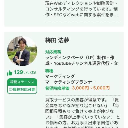
現在Webディレクションや戦略設計・
サジィ大分でプロ選手として活動しな
コンサルティングを行っています。制
がらWeb制作の経験を積んできました
作・SEOなどwebに関する案件をまる
（バサジィ大分在籍時は完全プロ契約
っと丸投げしていただいても対応が可
のため1年間休職）。 アスリートとし
能です。 緻密な戦略でクリニック様の
ての経験で培った「やると決めたら徹
集客をお手伝いさせていただきます。
底的にやり抜く」精神で、お客様のプ
また、常にレスを早めに対応を心がけ
ロジェクトに全力で取り組みます。
梅田 浩夢
ておりまして24時間365日対応が可能
です。 実際、弊社は地域名＋施術で上
対応業務
位表示が得意得意で、かなりの施術名
ランディングページ（LP）制作・作
をハックしています。 また、医療広告
成・Youtubeチャンネル運営代行・立
ガイドライン、薬機法にも対応した知
ち上げ・SEO対策・SNS運用代行・記
職種
129
見もあり安全性にも対応しておりま
いいね!
事作成代行・ライティング・ホームペ
マーケティング
す。 ■実績■ ・某美容系ビックワード
ージ制作・作成・リスティング広告運
マーケティングプランナー
稼働ステータス
で圏外→10位以内（半年） ・美容施術
用代行・オウンドメディア制作・構
3,000円～5,000円
希望時給単価
系ビッグワード 2位 ・新規患者数PV
◎現在対応可能
築・運用代行
が3ヶ月で２倍 ・半年で新規患者数が
買取サービスの集客が得意です。 「貴
1.5倍！
金属をなかなか掘り起こせない」 「毎
回相見積もりで負けて売上が伸びな
い」 「集客が上手くいっていない」 と
お悩みの方、お力添え出来る自信があ