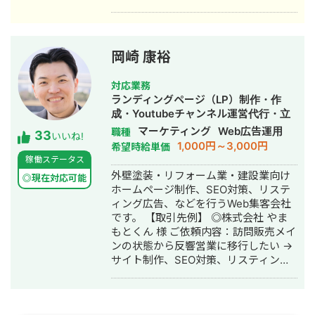
上最大化のノウハウを体得。7年間在
運用、LP制作を担当。費用対効果を
籍。 ■ 医療専門学校入学 勤務中のケ
1.5〜2倍に改善するなど多数。 #SEO
ガを機に医療業界への関心が高まり、
・インターン先にて自社サイトのSEO
26歳で退職。国家資格取得を目指し医
対策を1人で担当し、月間アクセス数を
岡崎 康裕
療短期大学へ入学。 ■ 柔道整復師 国
約7倍(3,000→約22,000)、月間問い合
家資格取得・整形外科入職 資格取得
わせ件数を1件から4〜5件まで成長。
対応業務
後、岐阜県内の整形外科クリニックに
・人材系SEOメディアにてKW「商標名
ランディングページ（LP）制作・作
入職。臨床の現場で集客・経営課題を
+評判」で1位、「転職エージェント お
成・Youtubeチャンネル運営代行・立
肌で感じ、デジタルマーケティングへ
すすめ」で10位以内を獲得。
ち上げ・SEO対策・新規事業立上・
マーケティング
Web広告運用
職種
33
の関心が深まる。 ■ 誠美接骨院 創
#YouTube ・法人向けYouTubeチャン
いいね!
SNS運用代行・記事作成代行・ライテ
1,000円～3,000円
希望時給単価
業・FC学習塾 オーナー就任 岐阜県に
ネル運営に立ち上げ時から携わり、チ
ィング・ホームページ制作・作成・バ
稼働ステータス
「誠美接骨院」を開業。県下初の取り
ャンネル登録者数4,000人、月間商談獲
ナー制作・デザイン・リスティング広
外壁塗装・リフォーム業・建設業向け
組みとして交通事故専門弁護士法人と
得10〜15件達成。 →企画、台本作成、
◎現在対応可能
告運用代行・オウンドメディア制作・
ホームページ制作、SEO対策、リステ
の業務提携を締結し、客単価80,000円
撮影、編集、分析全て担当。 ■ 主な経
構築・運用代行・動画制作・動画編集
ィング広告、などを行うWeb集客会社
の高単価ビジネスモデルを確立。その
験業界 ・買取サービス ・不用品回収
です。 【取引先例】 ◎株式会社 やま
後、FC学習塾「キミノスクール岐阜
・人材紹介：toC/toBいずれも経験あり
もとくん 様 ご依頼内容：訪問販売メイ
校」のオーナーとしても教育事業に参
・営業代行 ・SaaS ・広告代理店 ・飲
ンの状態から反響営業に移行したい →
入。自院・塾の集客でSNSやLINEを活
食店 ・官公庁
サイト制作、SEO対策、リスティング
用したデジタルマーケティングを実
広告運用を実施 ◎株式会社 植田板金店
践・検証する中で、中小企業向けの
様 ご依頼内容：複数サイトのSEO対策
Webコンサルティング事業を開始。現
を依頼したい →SEO対策を実施 ◎アス
在も代表院長として在籍。 ■ 株式会社