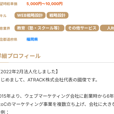
5,000円～10,000円
望時給単価
WEB戦略設計
戦略設計
キル
教育（塾・スクール等）
その他サービス
人
意業界
福岡県
住都道府県
詳細プロフィール
2022年2月法人化しました】
はじめまして、ATRACK株式会社代表の國俊です。
2015年より、ウェブマーケティング会社に創業時から6
BtoCのマーケティング事業を複数立ち上げ、会社に大き
事例：