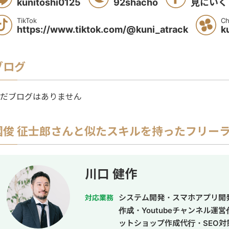
kunitoshi0125
92shacho
見にいく
TikTok
Ch
https://www.tiktok.com/@kuni_atrack
k
ブログ
だブログはありません
國俊 征士郎
さんと似たスキルを持ったフリー
川口 健作
システム開発・スマホアプリ開
対応業務
作成・Youtubeチャンネル運
ットショップ作成代行・SEO対