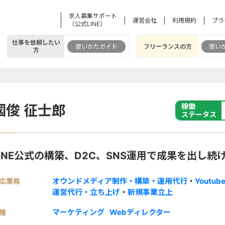
求人募集サポート
運営会社
利用規約
プラ
（公式LINE）
仕事を依頼したい
使いかたガイド
フリーランスの方
使い
方
國俊 征士郎
稼働
ステータス
LINE公式の構築、D2C、SNS運用で成果を出し続
オウンドメディア制作・構築・運用代行
・
Youtu
応業務
運営代行・立ち上げ
・
新規事業立上
マーケティング
Webディレクター
種