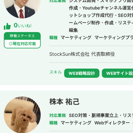
システム開発・スマホアプリ開
対応業務
作成・Youtubeチャンネル運
ットショップ作成代行・SEO対
ームページ制作・作成・リステ
0
いいね!
編集
稼働ステータス
マーケティング
マーケティングプ
職種
◎現在対応可能
StockSun株式会社 代表取締役
スキル
WEB戦略設計
WEBサイト
株本 祐己
SEO対策・新規事業立上・リス
対応業務
マーケティング
Webディレクター
職種