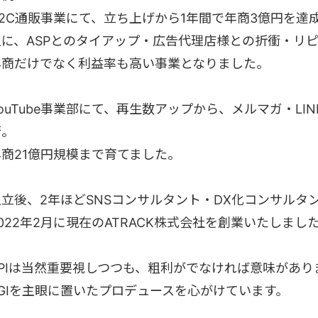
D2C通販事業にて、立ち上げから1年間で年商3億円を達
主に、ASPとのタイアップ・広告代理店様との折衝・リ
年商だけでなく利益率も高い事業となりました。
YouTube事業部にて、再生数アップから、メルマガ・L
行。
年商21億円規模まで育てました。
独立後、2年ほどSNSコンサルタント・DX化コンサルタ
022年2月に現在のATRACK株式会社を創業いたしまし
KPIは当然重要視しつつも、粗利がでなければ意味があり
KGIを主眼に置いたプロデュースを心がけています。