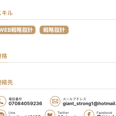
スキル
WEB戦略設計
戦略設計
資格
連絡先
電話番号
メールアドレス
07084059236
giant_strong1@hotmai
Line
Twitter
Facebook