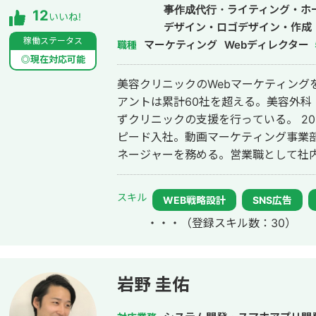
事作成代行・ライティング・ホ
12
いいね!
デザイン・ロゴデザイン・作成
稼働ステータス
マーケティング
ドメディア制作・構築・運用代
Webディレクター
職種
◎現在対応可能
美容クリニックのWebマーケティング
アントは累計60社を超える。美容外科
ずクリニックの支援を行っている。 2014年にWebマーケティング会社フルス
ピード入社。動画マーケティング事業部立
ネージャーを務める。営業職として社内M
後はフリーランスとなり、フロントエン
して活動。現在はWebコンサルティング
スキル
WEB戦略設計
SNS広告
参画。
・・・
（登録スキル数：30）
岩野 圭佑