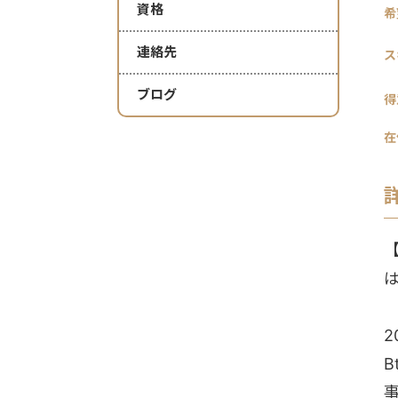
資格
希
連絡先
ス
ブログ
得
在
【