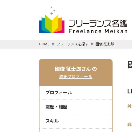
HOME
フリーランスを探す
國俊 征士郎
國俊 征士郎さん
の
詳細プロフィール
プロフィール
対
職歴・経歴
スキル
職