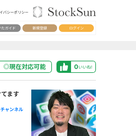
イバシーポリシー
かたガイド
新規登録
ログイン
◎現在対応可能
0
いいね!
けてます
beチャンネル