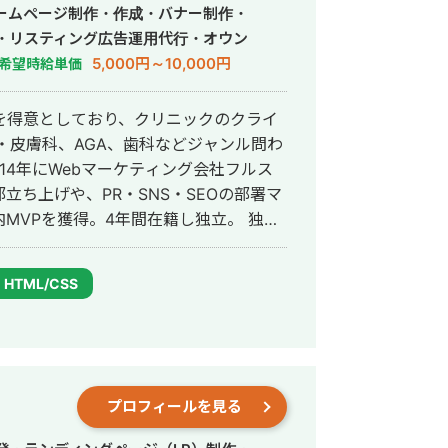
ームページ制作・作成・バナー制作・
・リスティング広告運用代行・オウン
行・動画制作・動画編集・営業代行
5,000円～10,000円
希望時給単価
を得意としており、クリニックのクライ
・皮膚科、AGA、歯科などジャンル問わ
ち上げや、PR・SNS・SEOの部署マ
VPを獲得。4年間在籍し独立。 独立
ドエンジニア兼総合Webマーケターと
会社を創設し、法人としてStockSunに
HTML/CSS
プロフィールを見る