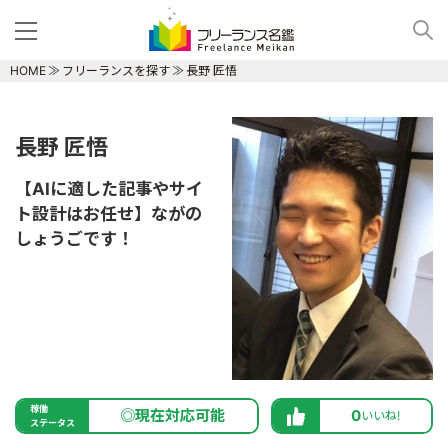
HOME
フリーランスを探す
長野 匠悟
長野 匠悟
【AIに適した記事やサイ
ト設計はお任せ】ながの
しょうごです！
稼働
◎現在対応可能
0
いいね!
ステータス