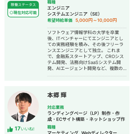
数開発している。 チームを組んで複数
ECサイト構築・ネットショップ作成代
職種
稼働ステータス
人で開発すると品質が落ちやすいた
行・SEO対策・新規事業立上・SNS運
エンジニア
め、要件定義からプログラミング含め
用代行・記事作成代行・ライティン
◎現在対応可能
システムエンジニア（SE）
自身1人で全て完結することにより、１
グ・翻訳・ホームページ制作・作成・
5,000円～10,000円
希望時給単価
つ１つのシステムの品質にこだわって
バナー制作・デザイン・ロゴデザイ
開発する方針をとっている。開発速度
ン・作成・イラスト制作・動画制作・
ソフトウェア情報学科の大学を卒業
も早く、品質の良いサービスを最速か
動画編集・AI活用
後、ITベンチャーにてエンジニアとし
つ他より安い価格で開発できる。 得意
ての実務経験を積み、その後フリーラ
領域はAI開発・Web開発・スマホアプ
ンスエンジニアとして独立。 これま
リ・社内システムなどITシステム全般
で、金融系スタートアップ、CROシス
の開発。 インタビュー記事はこちら
テム開発、法務向けSaaSシステム開
発、AIエージェント開発など、複数の
スタートアップ・事業会社のシステム
開発に携わってきました。 主にRuby
on Railsを用いたバックエンド開発を
得意としており、要件定義、設計、実
本郷 輝
装、本番リリース、運用改善まで一貫
して対応しています。 特に、仕様が複
対応業務
雑な業務システムや、要件がまだ固ま
ランディングページ（LP）制作・作
りきっていない新規開発において、事
成・ECサイト構築・ネットショップ作
業目的を整理しながら、正確にスピー
成代行・SEO対策・記事作成代行・ラ
職種
17
ド感を持って形にしていくことを強み
いいね!
イティング・ホームページ制作・作
マーケティング
Webディレクター