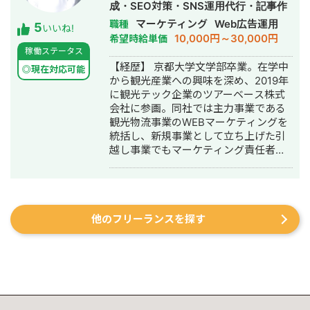
ファレンス：Tableauカンファレン
成・SEO対策・SNS運用代行・記事作
ス、ADVERTISING WEEK、SMX、
成代行・ライティング・ホームページ
マーケティング
Web広告運用
職種
5
Pubcon ■BIツールTableauなどによる
いいね!
制作・作成・リスティング広告運用代
10,000円～30,000円
希望時給単価
KPIダッシュボード、データ基盤構築、
行・オウンドメディア制作・構築・運
稼働ステータス
レポート+分析提案、自動化支援も行っ
用代行
【経歴】 京都大学文学部卒業。在学中
ています。全顧客に対して、完全自動
◎現在対応可能
から観光産業への興味を深め、2019年
化で前日までの流入、CVの数値がすぐ
に観光テック企業のツアーベース株式
分かるようにしています。 ■外注者、
会社に参画。同社では主力事業である
パートナーは常に探しているので、提
観光物流事業のWEBマーケティングを
携できる方のご連絡も大歓迎です！！
統括し、新規事業として立ち上げた引
越し事業でもマーケティング責任者と
して成果を創出。 2020年10月に独
立。WEBコンサルタントとして複数の
企業のマーケティング戦略立案、実行
支援に従事。特にBtoBマーケティン
他のフリーランスを探す
グ、リードジェネレーション、SEO戦
略の領域で支援実績を重ねる。 2021年
6月、デジタルマーケティング支援を手
がける株式会社deltaを設立、代表取締
役に就任。20社以上のクライアントの
事業成長を支援している。WEBマーケ
ティング戦略の立案から実行支援、社