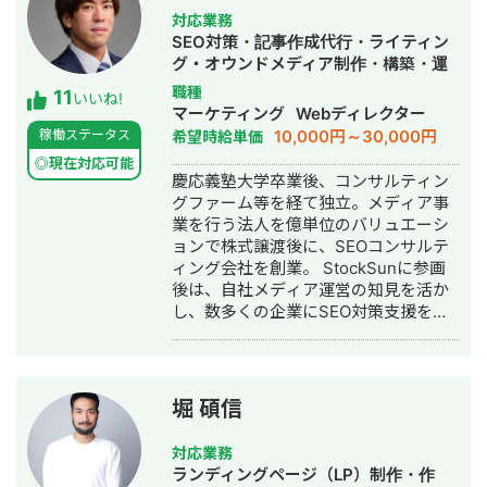
があります（期間限定キャンペーン、
対応業務
アプリ無料登録など一部除く）。 経験
SEO対策・記事作成代行・ライティン
業種：EC通販系、学習塾、クリニッ
グ・オウンドメディア制作・構築・運
ク、工務店、歯科、英会話、留学、
用代行
職種
11
WEB3.0、アパレル、士業、ブライダ
いいね!
マーケティング
Webディレクター
ル、人材、事務用品、工具、BtoB系な
10,000円～30,000円
稼働ステータス
希望時給単価
ど ■独自性はWEB広告×GA4解析×独
自データ基盤（Tableau / Looker
◎現在対応可能
慶応義塾大学卒業後、コンサルティン
Studio / BigQuery）で数値を徹底監視
グファーム等を経て独立。メディア事
して、ユーザー行動/心理に基づく
業を行う法人を億単位のバリュエーシ
PDCAを素早く実行していることで
ョンで株式譲渡後に、SEOコンサルテ
す。 最近はAI時代で、クリエイティブ
ィング会社を創業。 StockSunに参画
を①背景②素材③キャッチコピーに
後は、自社メディア運営の知見を活か
分けて量産して、静止画、動画を顧客
し、数多くの企業にSEO対策支援を実
の規定に合わせて高速でA/Bテスト行
施。 トップクラスのSEOコンサルタン
い、成果改善につなげる実績も出し始
トを率いたチーム体制で、SEOサービ
めています。 ■経歴：大手企業エンジ
スを提供する。
ニア、広告代理店マーケターを経験し
て独立。 業務委託歴：博報堂、富士
堀 碩信
通、ゼビオ、EPARKなど10社以上 講師
歴：新潟大学EC特別講座、オンライン
対応業務
サロン(2000人)広告講座など 海外カン
ランディングページ（LP）制作・作