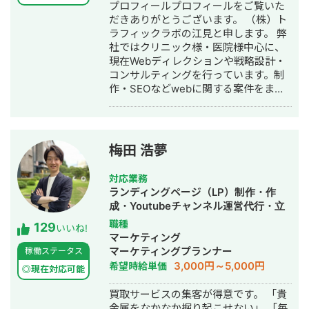
グ広告運用代行
プロフィールプロフィールをご覧いた
せにつなげる戦略でお客様の売上に貢
だきありがとうございます。 （株）ト
献します。 少し珍しいキャリアの特徴
ラフィックラボの江見と申します。 弊
として、Fリーグ（フットサル日本トッ
社ではクリニック様・医院様中心に、
プリーグ）のエスポラーダ北海道、バ
現在Webディレクションや戦略設計・
サジィ大分でプロ選手として活動しな
コンサルティングを行っています。制
がらWeb制作の経験を積んできました
作・SEOなどwebに関する案件をまる
（バサジィ大分在籍時は完全プロ契約
っと丸投げしていただいても対応が可
のため1年間休職）。 アスリートとし
能です。 緻密な戦略でクリニック様の
ての経験で培った「やると決めたら徹
集客をお手伝いさせていただきます。
底的にやり抜く」精神で、お客様のプ
また、常にレスを早めに対応を心がけ
ロジェクトに全力で取り組みます。
梅田 浩夢
ておりまして24時間365日対応が可能
です。 実際、弊社は地域名＋施術で上
対応業務
位表示が得意得意で、かなりの施術名
ランディングページ（LP）制作・作
をハックしています。 また、医療広告
成・Youtubeチャンネル運営代行・立
ガイドライン、薬機法にも対応した知
ち上げ・SEO対策・SNS運用代行・記
職種
129
見もあり安全性にも対応しておりま
いいね!
事作成代行・ライティング・ホームペ
マーケティング
す。 ■実績■ ・某美容系ビックワード
ージ制作・作成・リスティング広告運
マーケティングプランナー
稼働ステータス
で圏外→10位以内（半年） ・美容施術
用代行・オウンドメディア制作・構
3,000円～5,000円
希望時給単価
系ビッグワード 2位 ・新規患者数PV
◎現在対応可能
築・運用代行
が3ヶ月で２倍 ・半年で新規患者数が
買取サービスの集客が得意です。 「貴
1.5倍！
金属をなかなか掘り起こせない」 「毎