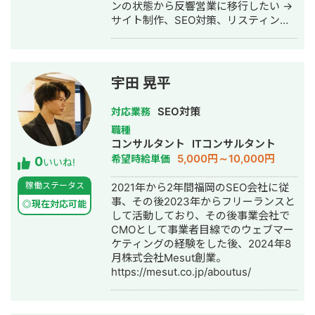
ンの状態から反響営業に移行したい →
代行サービス「カリトルくん」、
サイト制作、SEO対策、リスティング
StockSunサロンの広告運用を担当。
広告運用を実施 ◎株式会社 植田板金店
・ベンチャー企業~大手企業のWebマ
様 ご依頼内容：複数サイトのSEO対策
ーケティング支援に携わり、Web広告
を依頼したい →SEO対策を実施 ◎アス
運用、LP制作を担当。費用対効果を
ムコーポレーション（ユーペイント）
1.5〜2倍に改善するなど多数。 #SEO
宇田 晃平
様 ご依頼内容：Web集客を依頼したい
・インターン先にて自社サイトのSEO
→サイト制作、SEO対策、リスティン
対策を1人で担当し、月間アクセス数を
SEO対策
対応業務
グ広告運用を実施 ◎商工会・業界メデ
約7倍(3,000→約22,000)、月間問い合
職種
ィア支援例 「東村山市商工会」様 「外
わせ件数を1件から4〜5件まで成長。
コンサルタント
ITコンサルタント
壁塗装の窓口」様 ほか多数 ◎難関キー
・人材系SEOメディアにてKW「商標名
5,000円～10,000円
希望時給単価
0
ワードで上位表示 ・「屋根」で1位 ・
+評判」で1位、「転職エージェント お
いいね!
「ガルバリウム 鋼板」で1位 ・「塗り
すすめ」で10位以内を獲得。
稼働ステータス
2021年から2年間福岡のSEO会社に従
壁」で1位 ・「外壁塗装」で3位 ・「埼
#YouTube ・法人向けYouTubeチャン
事、その後2023年からフリーランスと
玉 リフォーム」「千葉県 外壁塗装」
ネル運営に立ち上げ時から携わり、チ
◎現在対応可能
して活動しており、その後事業会社で
「つくば市 外壁塗装」など地域キーワ
ャンネル登録者数4,000人、月間商談獲
CMOとして事業者目線でのウェブマー
ードでも1位を多数獲得 【自己紹介】
得10〜15件達成。 →企画、台本作成、
ケティングの経験をした後、2024年8
・高校卒業後、札幌市で老舗の施工会
撮影、編集、分析全て担当。 ■ 主な経
月株式会社Mesut創業。
社に就職。職人として活動する ・
験業界 ・買取サービス ・不用品回収
https://mesut.co.jp/aboutus/
RIZAPの子会社に転職し、10年勤務。
・人材紹介：toC/toBいずれも経験あり
事業部で最年少の支配人となり、新規
・営業代行 ・SaaS ・広告代理店 ・飲
出店などを経験 ・副業だったマーケテ
食店 ・官公庁