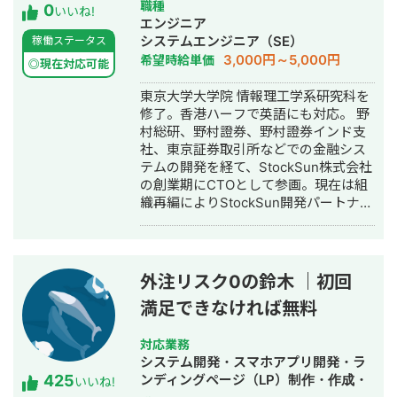
作・作成・バナー制作・デザイン・漫
職種
0
いいね!
画制作・AI活用
エンジニア
システムエンジニア（SE）
稼働ステータス
3,000円～5,000円
希望時給単価
◎現在対応可能
東京大学大学院 情報理工学系研究科を
修了。香港ハーフで英語にも対応。 野
村総研、野村證券、野村證券インド支
社、東京証券取引所などでの金融シス
テムの開発を経て、StockSun株式会社
の創業期にCTOとして参画。現在は組
織再編によりStockSun開発パートナー
を務める。 武田塾の全国400校舎以上
で使われる塾生管理システムや、
StockSun自社サービスであるフリーラ
ンス名鑑、マッチングアプリのフェリ
外注リスク0の鈴木 ｜初回
恋、年収チャンネルの転職者と企業の
満足できなければ無料
マッチングサービスである年収スカウ
トなど数十のサービスを1人でサクっと
開発。近年はChatGPTを用いたチャッ
対応業務
トボットやパワポスライド自動生成シ
システム開発・スマホアプリ開発・ラ
425
ステム等、AIを活用したシステムも多
ンディングページ（LP）制作・作成・
いいね!