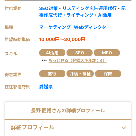
SEO対策
・
リスティング広告運用代行
・
記
対応業務
事作成代行・ライティング
・
AI活用
マーケティング
Webディレクター
職種
10,000円～30,000円
希望時給単価
AI活用
SEO
MEO
スキル
・・・
もっと見る（登録スキル数：4）
旅行
介護・福祉
保険
得意業界
愛媛県
在住都道府県
長野 匠悟
さんの詳細プロフィール
詳細プロフィール