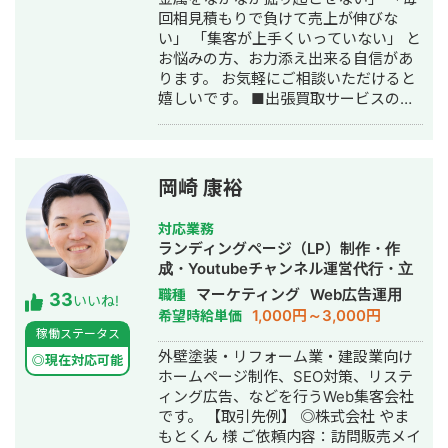
回相見積もりで負けて売上が伸びな
い」 「集客が上手くいっていない」 と
お悩みの方、お力添え出来る自信があ
ります。 お気軽にご相談いただけると
嬉しいです。 ■出張買取サービスの集
客成功事例 https://freelance-
meikan.com/freelance/355/blog/1175
■経歴・職歴 2020年6月〜 Webマー
ケ支援会社（当時社員7名）にインター
岡崎 康裕
ンとして参画し、案件獲得に向けた自
社集客（SEO・Web広告運用・LP制
対応業務
作・YouTubeチャンネル運用・メール
ランディングページ（LP）制作・作
マーケティング等）を担当。 2022年3
成・Youtubeチャンネル運営代行・立
月 名古屋大学理学部数学科卒。 2022
ち上げ・SEO対策・新規事業立上・
マーケティング
Web広告運用
職種
33
年4月〜 Webマーケ会社勤務。人材
いいね!
SNS運用代行・記事作成代行・ライテ
1,000円～3,000円
希望時給単価
系クライアントを主に担当。 2024年11
ィング・ホームページ制作・作成・バ
稼働ステータス
月 これまでの経験を活かして独立し、
ナー制作・デザイン・リスティング広
外壁塗装・リフォーム業・建設業向け
株式会社プラマーケを設立。 ホームペ
◎現在対応可能
告運用代行・オウンドメディア制作・
ホームページ制作、SEO対策、リステ
ージ：https://plumarke.co.jp/ ■実績
構築・運用代行・動画制作・動画編集
ィング広告、などを行うWeb集客会社
（※一部抜粋） #広告運用 ・出張買取
です。 【取引先例】 ◎株式会社 やま
サービスにて、ROAS350%など、好調
もとくん 様 ご依頼内容：訪問販売メイ
な事例が複数あり。 ・StockSun営業