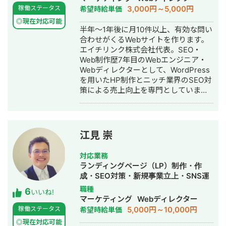
としています。 いまはスタートアップ
成・オウンドメディア制作・構築・運
3,000円～5,000円
稼働ステータス
希望時給単価
案件にてAIエージェント開発にも携わ
用代行
っており、AI活用した業務効率化、新
◎現在対応可能
半年～1年後に月10件以上、有効な問い
機能開発、既存プロダクトへのAI機能
合わせがくるWebサイトを作ります。
の組み込みなどにも対応しています。
エイチリンク株式会社代表。SEO・
単純に言われたものを作るだけではな
Web制作歴7年目のWebエンジニア・
く、事業として使える形に落とし込む
Webディレクターとして、WordPress
ことを重視し、開発の初期段階からリ
を用いたHP制作とニッチ業界のSEO対
リース後の運用まで伴走しています。
策による売上向上を専門としていま
す。 HP/LP制作実績は100サイト以
上。パーソナルジム、土木工事会社、
不動産会社など多業種に対応してきま
した。SEO対策においては、ゼロから
江見 崇
立ち上げた新規サイトをニッチ市場で
サービスキーワード検索1位に導き、月
対応業務
間1.5万PV、月商500万円の売上を実現
ランディングページ（LP）制作・作
した実績があります。 エンジニア知識
成・SEO対策・新規事業立上・SNS運
を持ったSEOディレクターとして、大
用代行・記事作成代行・ライティン
職種
6
量のページを作成するようないわゆる
いいね!
グ・翻訳・ホームページ制作・作成・
マーケティング
Webディレクター
データベース型のサイトの構築も得意
バナー制作・デザイン・ロゴデザイ
5,000円～10,000円
稼働ステータス
希望時給単価
です。 競合が対応しきれないような細
ン・作成・イラスト制作・リスティン
かいキーワードまで対策して、お問合
◎現在対応可能