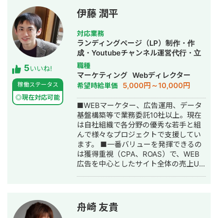
ィング技術をもって独立 ・個人事業と
して3年で利益8倍を達成。「トソーマ
伊藤 潤平
株式会社」を設立 ・法人化後も、3年
連続で150％以上の業績アップを実現
対応業務
【略歴】 2018年〜2021年 ・外壁塗装
ランディングページ（LP）制作・作
会社の集客のプロとして個人事業主で
成・Youtubeチャンネル運営代行・立
活動 2022年〜 ・トソーマ株式会社
ち上げ・SNS運用代行・バナー制作・
職種
5
代表取締役 >リフォーム業・建設業
いいね!
デザイン・リスティング広告運用代
マーケティング
Webディレクター
の集客支援 >SEO事業 >リスティ
行・オウンドメディア制作・構築・運
5,000円～10,000円
稼働ステータス
希望時給単価
ング広告事業 >ホームページ・LP制
用代行・動画制作・動画編集・AI活用
作事業 LINE（無料相談をご希望の方）
◎現在対応可能
■WEBマーケター、広告運用、データ
https://s.lmes.jp/landing-
基盤構築等で業務委託10社以上。現在
qr/2000788262-7YNDe1MK?
は自社組織で各分野の優秀な若手と組
uLand=UGw3dP トソーマ株式会社公
んで様々なプロジェクトで支援してい
式サイト https://tosoma.co.jp 無料で
ます。 ■一番バリューを発揮できるの
相談も受け付けています。 興味がある
は獲得重視（CPA、ROAS）で、WEB
方は、LINEでお気軽にご連絡ください
広告を中心としたサイト全体の売上UP
ませ。
で、Google広告,Meta広告を始め動画
広告,アフィリエイト,DSPなど一通り経
験して広告費運用総額は50億円以上で
す。 データに連動して数値を改善して
舟崎 友貴
いくアプローチでは90%以上の再現性