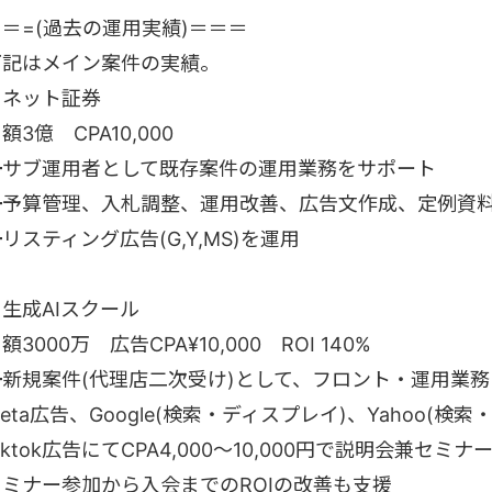
＝＝=(過去の運用実績)＝＝＝
下記はメイン案件の実績。
・ネット証券
額3億 CPA10,000
┗サブ運用者として既存案件の運用業務をサポート
┗予算管理、入札調整、運用改善、広告文作成、定例資
リスティング広告(G,Y,MS)を運用
生成AIスクール
額3000万 広告CPA¥10,000 ROI 140%
┗新規案件(代理店二次受け)として、フロント・運用業
eta広告、Google(検索・ディスプレイ)、Yahoo(検索・
iktok広告にてCPA4,000～10,000円で説明会兼セ
セミナー参加から入会までのROIの改善も支援