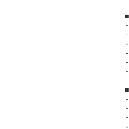
・
・
・
・