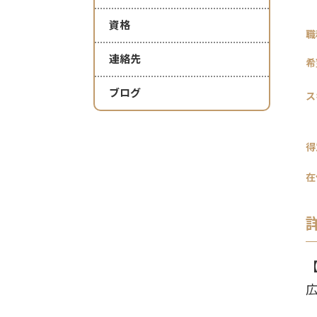
資格
職
連絡先
希
ブログ
ス
得
在