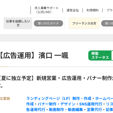
求人募集サポート
運営会社
利用規約
プラ
（公式LINE）
仕事を依頼したい
使いかたガイド
フリーランスの方
使い
方
【広告運用】濱口 一颯
稼働
ステータス
【夏に独立予定】新規営業・広告運用・バナー制作
す。
ランディングページ（LP）制作・作成
・
ホームペ
応業務
作成
・
バナー制作・デザイン
・
SNS運用代行
・
リ
告運用代行
・
動画制作・動画編集
・
営業代行
・
記