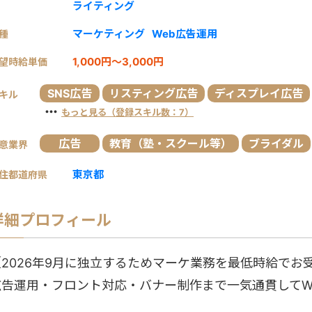
ライティング
マーケティング
Web広告運用
種
1,000円～3,000円
望時給単価
SNS広告
リスティング広告
ディスプレイ広告
キル
・・・
もっと見る（登録スキル数：7）
広告
教育（塾・スクール等）
ブライダル
意業界
東京都
住都道府県
詳細プロフィール
【2026年9月に独立するためマーケ業務を最低時給でお
広告運用・フロント対応・バナー制作まで一気通貫してW