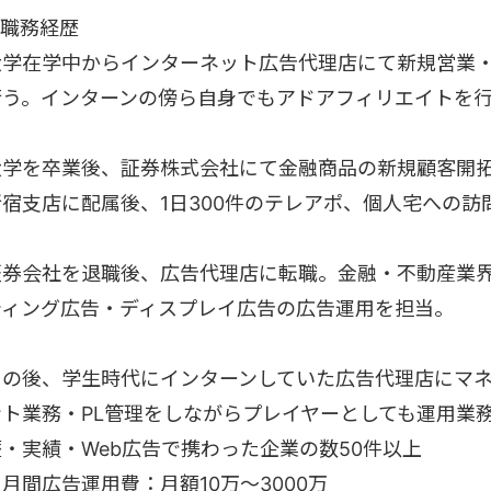
■職務経歴
大学在学中からインターネット広告代理店にて新規営業
行う。インターンの傍ら自身でもアドアフィリエイトを
大学を卒業後、証券株式会社にて金融商品の新規顧客開
新宿支店に配属後、1日300件のテレアポ、個人宅への訪問
証券会社を退職後、広告代理店に転職。金融・不動産業
ティング広告・ディスプレイ広告の広告運用を担当。
その後、学生時代にインターンしていた広告代理店にマネ
ント業務・PL管理をしながらプレイヤーとしても運用業
歴・実績・Web広告で携わった企業の数50件以上
月間広告運用費：月額10万～3000万