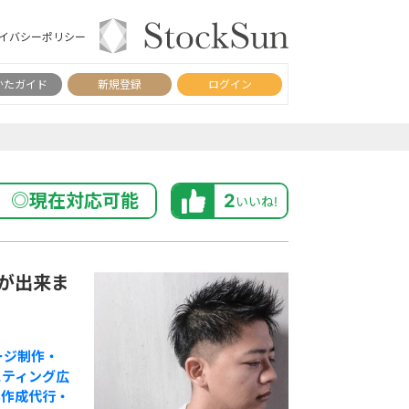
イバシーポリシー
かたガイド
新規登録
ログイン
◎現在対応可能
2
いいね!
が出来ま
ージ制作・
スティング広
事作成代行・