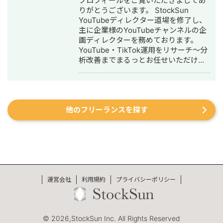
プロフィールをご覧いただきましてあ
「つくば市 外壁塗装」など地域キーワ
りがとうございます。 StockSun
ードでも1位を多数獲得 【自己紹介】
YouTubeディレクター道場を修了し、
・高校卒業後、札幌市で老舗の施工会
主に企業様のYouTubeチャンネルの企
社に就職。職人として活動する ・
画ディレクターを務めております。
RIZAPの子会社に転職し、10年勤務。
YouTube・TikTok運用をリサーチ～分
事業部で最年少の支配人となり、新規
析改善までまるっとお任せいただけま
出店などを経験 ・副業だったマーケテ
す。 【経歴】 ▷法政大学経済学部卒業
ィング技術をもって独立 ・個人事業と
後、大手鉄道会社に勤務 └観光開発事
して3年で利益8倍を達成。「トソーマ
業 └インバウンド事業 └SNS運用業務
株式会社」を設立 ・法人化後も、3年
に携わる ▷2024年 フリーランスとし
連続で150％以上の業績アップを実現
他のフリーランスを探す
て独立 └YouTube戦略立案 └動画制作
【略歴】 2018年〜2021年 ・外壁塗装
└YouTubeコンサル └TikTok運用代行
会社の集客のプロとして個人事業主で
▷YouTubeスクール講師業 └株式会社
活動 2022年〜 ・トソーマ株式会社
EAVALが運営するYouTubeスクール講
代表取締役 >リフォーム業・建設業
師 └YouTubeの伸ばし方を教えるスク
の集客支援 >SEO事業 >リスティ
ール 【主な実績】 ・YouTube運営経験
ング広告事業 >ホームページ・LP制
2年半 ・動画制作本数220本以上 ・外
作事業 LINE（無料相談をご希望の方）
注実績200件以上(クラウドソーシング
運営会社
https://s.lmes.jp/landing-
利用規約
プライバシーポリシー
サイト、オンラインサロン等) ・リサー
qr/2000788262-7YNDe1MK?
チからチャンネル設計、企画立案、動
uLand=UGw3dP トソーマ株式会社公
画制作、分析・改善まで 一通り経験
式サイト https://tosoma.co.jp 無料で
© 2026,StockSun Inc. All Rights Reserved
しております クラウドワークスの発注
相談も受け付けています。 興味がある