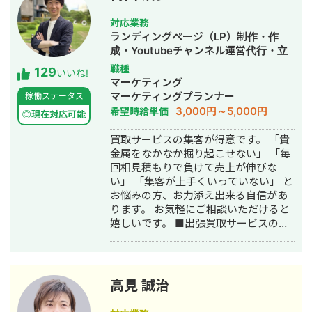
ておりまして24時間365日対応が可能
です。 実際、弊社は地域名＋施術で上
対応業務
位表示が得意得意で、かなりの施術名
ランディングページ（LP）制作・作
をハックしています。 また、医療広告
成・Youtubeチャンネル運営代行・立
ガイドライン、薬機法にも対応した知
ち上げ・SEO対策・SNS運用代行・記
職種
129
見もあり安全性にも対応しておりま
いいね!
事作成代行・ライティング・ホームペ
マーケティング
す。 ■実績■ ・某美容系ビックワード
ージ制作・作成・リスティング広告運
マーケティングプランナー
稼働ステータス
で圏外→10位以内（半年） ・美容施術
用代行・オウンドメディア制作・構
3,000円～5,000円
希望時給単価
系ビッグワード 2位 ・新規患者数PV
◎現在対応可能
築・運用代行
が3ヶ月で２倍 ・半年で新規患者数が
買取サービスの集客が得意です。 「貴
1.5倍！
金属をなかなか掘り起こせない」 「毎
回相見積もりで負けて売上が伸びな
い」 「集客が上手くいっていない」 と
お悩みの方、お力添え出来る自信があ
ります。 お気軽にご相談いただけると
嬉しいです。 ■出張買取サービスの集
客成功事例 https://freelance-
meikan.com/freelance/355/blog/1175
■経歴・職歴 2020年6月〜 Webマー
ケ支援会社（当時社員7名）にインター
高見 誠治
ンとして参画し、案件獲得に向けた自
社集客（SEO・Web広告運用・LP制