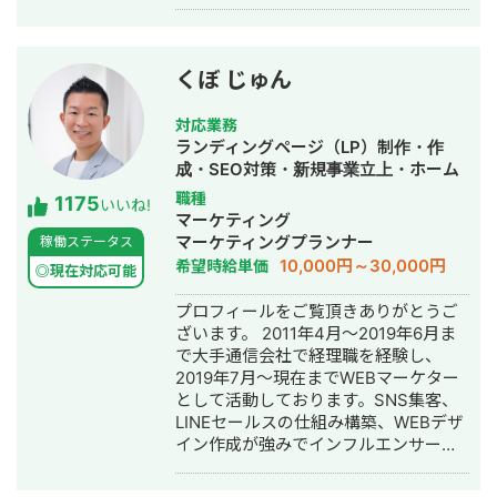
客としたIT系、会計系のプロジェクト
を経て、2017年7月にStockSun株式会
社を創業。
くぼ じゅん
対応業務
ランディングページ（LP）制作・作
成・SEO対策・新規事業立上・ホーム
ページ制作・作成・リスティング広告
職種
1175
いいね!
運用代行
マーケティング
マーケティングプランナー
稼働ステータス
10,000円～30,000円
希望時給単価
◎現在対応可能
プロフィールをご覧頂きありがとうご
ざいます。 2011年4月～2019年6月ま
で大手通信会社で経理職を経験し、
2019年7月～現在までWEBマーケター
として活動しております。SNS集客、
LINEセールスの仕組み構築、WEBデザ
イン作成が強みでインフルエンサーの
方のLINE構築や整体師の方のコンサル
などの実績がございます。