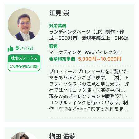
江見 崇
対応業務
ランディングページ（LP）制作・作
成・SEO対策・新規事業立上・SNS運
用代行・記事作成代行・ライティン
職種
6
いいね!
グ・翻訳・ホームページ制作・作成・
マーケティング
Webディレクター
バナー制作・デザイン・ロゴデザイ
5,000円～10,000円
稼働ステータス
希望時給単価
ン・作成・イラスト制作・リスティン
◎現在対応可能
グ広告運用代行
プロフィールプロフィールをご覧いた
だきありがとうございます。 （株）ト
ラフィックラボの江見と申します。 弊
社ではクリニック様・医院様中心に、
現在Webディレクションや戦略設計・
コンサルティングを行っています。制
作・SEOなどwebに関する案件をまる
っと丸投げしていただいても対応が可
能です。 緻密な戦略でクリニック様の
集客をお手伝いさせていただきます。
また、常にレスを早めに対応を心がけ
梅田 浩夢