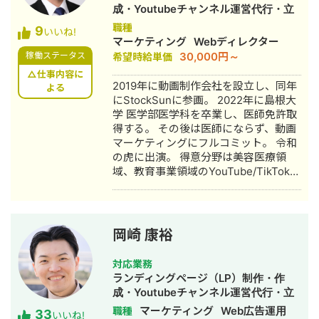
入職。臨床の現場で集客・経営課題を
+評判」で1位、「転職エージェント お
成・Youtubeチャンネル運営代行・立
肌で感じ、デジタルマーケティングへ
すすめ」で10位以内を獲得。
ち上げ・新規事業立上・SNS運用代
職種
9
の関心が深まる。 ■ 誠美接骨院 創
#YouTube ・法人向けYouTubeチャン
いいね!
行・キャスティング・動画制作・動画
マーケティング
Webディレクター
業・FC学習塾 オーナー就任 岐阜県に
ネル運営に立ち上げ時から携わり、チ
編集
30,000円～
稼働ステータス
希望時給単価
「誠美接骨院」を開業。県下初の取り
ャンネル登録者数4,000人、月間商談獲
組みとして交通事故専門弁護士法人と
得10〜15件達成。 →企画、台本作成、
△仕事内容に
2019年に動画制作会社を設立し、同年
の業務提携を締結し、客単価80,000円
よる
撮影、編集、分析全て担当。 ■ 主な経
にStockSunに参画。 2022年に島根大
の高単価ビジネスモデルを確立。その
験業界 ・買取サービス ・不用品回収
学 医学部医学科を卒業し、医師免許取
後、FC学習塾「キミノスクール岐阜
・人材紹介：toC/toBいずれも経験あり
得する。 その後は医師にならず、動画
校」のオーナーとしても教育事業に参
・営業代行 ・SaaS ・広告代理店 ・飲
マーケティングにフルコミット。 令和
入。自院・塾の集客でSNSやLINEを活
食店 ・官公庁
の虎に出演。 得意分野は美容医療領
用したデジタルマーケティングを実
域、教育事業領域のYouTube/TikTokの
践・検証する中で、中小企業向けの
マーケティング。 運用チャンネルは40
Webコンサルティング事業を開始。現
チャンネル。 動画制作本数は5,000本
在も代表院長として在籍。 ■ 株式会社
を超える。
RYS REALIZE 代表取締役（創業・現在
13年目） 「地域の利益を生み出し課題
岡崎 康裕
解決を実現する（Regional Yield
Solution REALIZE）」をミッションに
対応業務
掲げ、岐阜県を拠点に全国の中小企
ランディングページ（LP）制作・作
業・スタートアップを対象としたSNS
成・Youtubeチャンネル運営代行・立
プロモーション・デジタルPR戦略支援
ち上げ・SEO対策・新規事業立上・
マーケティング
Web広告運用
職種
33
事業を展開。 Instagram・X・
いいね!