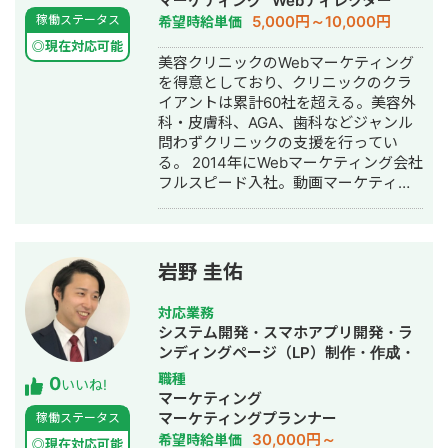
マーケティング
Webディレクター
成代行・SEO対策・新規事業立上・
5,000円～10,000円
稼働ステータス
希望時給単価
SNS運用代行・記事作成代行・ライテ
◎現在対応可能
ィング・ホームページ制作・作成・バ
美容クリニックのWebマーケティング
ナー制作・デザイン・ロゴデザイン・
を得意としており、クリニックのクラ
作成・リスティング広告運用代行・オ
イアントは累計60社を超える。美容外
ウンドメディア制作・構築・運用代
科・皮膚科、AGA、歯科などジャンル
行・動画制作・動画編集・営業代行
問わずクリニックの支援を行ってい
る。 2014年にWebマーケティング会社
フルスピード入社。動画マーケティン
グ事業部立ち上げや、PR・SNS・SEO
の部署マネージャーを務める。営業職
として社内MVPを獲得。4年間在籍し
独立。 独立後はフリーランスとなり、
岩野 圭佑
フロントエンドエンジニア兼総合Web
マーケターとして活動。現在はWebコ
対応業務
ンサルティング会社を創設し、法人と
システム開発・スマホアプリ開発・ラ
してStockSunに参画。
ンディングページ（LP）制作・作成・
Youtubeチャンネル運営代行・立ち上
職種
0
いいね!
げ・ECサイト構築・ネットショップ作
マーケティング
成代行・SEO対策・新規事業立上・
マーケティングプランナー
稼働ステータス
SNS運用代行・ホームページ制作・作
30,000円～
希望時給単価
◎現在対応可能