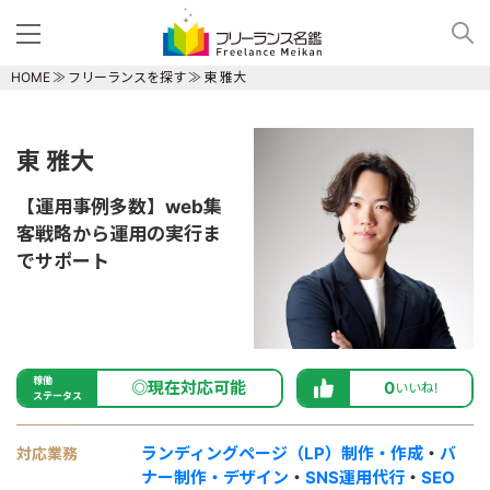
HOME
フリーランスを探す
東 雅大
東 雅大
【運用事例多数】web集
客戦略から運用の実行ま
でサポート
稼働
◎現在対応可能
0
いいね!
ステータス
ランディングページ（LP）制作・作成
・
バ
対応業務
ナー制作・デザイン
・
SNS運用代行
・
SEO