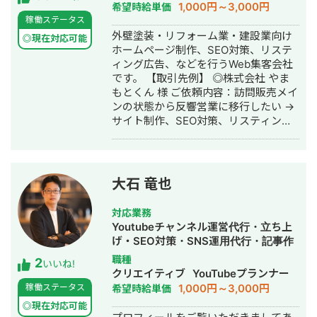
SNS運用代行・記事作成代行・ライテ
1,000円～3,000円
希望時給単価
TikTok・YouTube・LINEの全SNSプラ
ィング・ホームページ制作・作成・バ
稼働ステータス
ットフォームに対応した一気通貫の伴
ナー制作・デザイン・リスティング広
外壁塗装・リフォーム業・建設業向け
走型PR支援を提供し、累計支援実績
◎現在対応可能
告運用代行・オウンドメディア制作・
ホームページ制作、SEO対策、リステ
300社以上。Lステップ正規代理店・iス
構築・運用代行・動画制作・動画編集
ィング広告、などを行うWeb集客会社
テップ正規代理店として、LINE・
です。 【取引先例】 ◎株式会社 やま
Instagramの自動化支援にも対応。 代
もとくん 様 ご依頼内容：訪問販売メイ
理店ビジネスでは1年間で174社の加盟
ンの状態から反響営業に移行したい →
獲得・売上9,500万円を達成するなど、
サイト制作、SEO対策、リスティング
地方発のデジタルマーケティング会社
広告運用を実施 ◎株式会社 植田板金店
として実績を積み上げています。
様 ご依頼内容：複数サイトのSEO対策
を依頼したい →SEO対策を実施 ◎アス
ムコーポレーション（ユーペイント）
大石 竜也
様 ご依頼内容：Web集客を依頼したい
→サイト制作、SEO対策、リスティン
対応業務
グ広告運用を実施 ◎商工会・業界メデ
Youtubeチャンネル運営代行・立ち上
ィア支援例 「東村山市商工会」様 「外
げ・SEO対策・SNS運用代行・記事作
壁塗装の窓口」様 ほか多数 ◎難関キー
成代行・ライティング・動画制作・動
職種
2
ワードで上位表示 ・「屋根」で1位 ・
いいね!
画編集・AI活用
クリエイティブ
YouTubeプランナー
「ガルバリウム 鋼板」で1位 ・「塗り
1,000円～3,000円
稼働ステータス
希望時給単価
壁」で1位 ・「外壁塗装」で3位 ・「埼
玉 リフォーム」「千葉県 外壁塗装」
◎現在対応可能