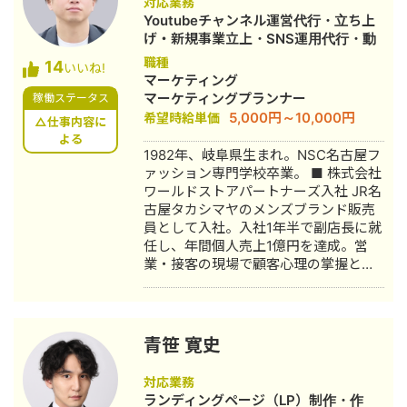
対応業務
作・YouTubeチャンネル運用・メール
Youtubeチャンネル運営代行・立ち上
マーケティング等）を担当。 2022年3
げ・新規事業立上・SNS運用代行・動
月 名古屋大学理学部数学科卒。 2022
画制作・動画編集
職種
14
年4月〜 Webマーケ会社勤務。人材
いいね!
マーケティング
系クライアントを主に担当。 2024年11
マーケティングプランナー
稼働ステータス
月 これまでの経験を活かして独立し、
5,000円～10,000円
希望時給単価
株式会社プラマーケを設立。 ホームペ
△仕事内容に
ージ：https://plumarke.co.jp/ ■実績
よる
1982年、岐阜県生まれ。NSC名古屋フ
（※一部抜粋） #広告運用 ・出張買取
ァッション専門学校卒業。 ■ 株式会社
サービスにて、ROAS350%など、好調
ワールドストアパートナーズ入社 JR名
な事例が複数あり。 ・StockSun営業
古屋タカシマヤのメンズブランド販売
代行サービス「カリトルくん」、
員として入社。入社1年半で副店長に就
StockSunサロンの広告運用を担当。
任し、年間個人売上1億円を達成。営
・ベンチャー企業~大手企業のWebマ
業・接客の現場で顧客心理の掌握と売
ーケティング支援に携わり、Web広告
上最大化のノウハウを体得。7年間在
運用、LP制作を担当。費用対効果を
籍。 ■ 医療専門学校入学 勤務中のケ
1.5〜2倍に改善するなど多数。 #SEO
ガを機に医療業界への関心が高まり、
・インターン先にて自社サイトのSEO
26歳で退職。国家資格取得を目指し医
対策を1人で担当し、月間アクセス数を
青笹 寛史
療短期大学へ入学。 ■ 柔道整復師 国
約7倍(3,000→約22,000)、月間問い合
家資格取得・整形外科入職 資格取得
わせ件数を1件から4〜5件まで成長。
対応業務
後、岐阜県内の整形外科クリニックに
・人材系SEOメディアにてKW「商標名
ランディングページ（LP）制作・作