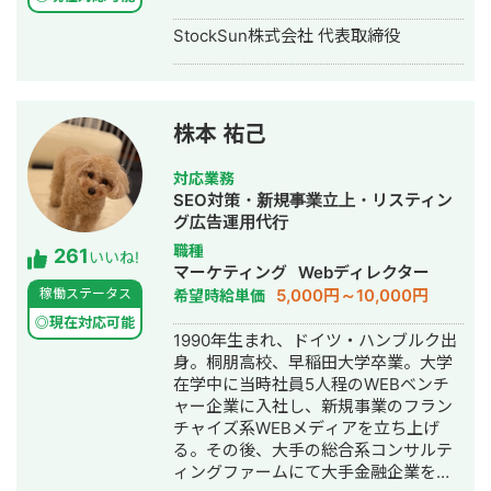
成・リスティング広告運用代行・動画
制作・動画編集
StockSun株式会社 代表取締役
株本 祐己
対応業務
SEO対策・新規事業立上・リスティン
グ広告運用代行
職種
261
いいね!
マーケティング
Webディレクター
5,000円～10,000円
稼働ステータス
希望時給単価
◎現在対応可能
1990年生まれ、ドイツ・ハンブルク出
身。桐朋高校、早稲田大学卒業。大学
在学中に当時社員5人程のWEBベンチ
ャー企業に入社し、新規事業のフラン
チャイズ系WEBメディアを立ち上げ
る。その後、大手の総合系コンサルテ
ィングファームにて大手金融企業を顧