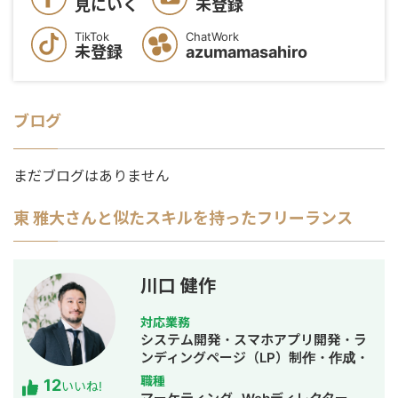
見にいく
未登録
TikTok
ChatWork
未登録
azumamasahiro
ブログ
まだブログはありません
東 雅大
さんと似たスキルを持ったフリーランス
川口 健作
対応業務
システム開発・スマホアプリ開発・ラ
ンディングページ（LP）制作・作成・
Youtubeチャンネル運営代行・立ち上
職種
12
いいね!
げ・ECサイト構築・ネットショップ作