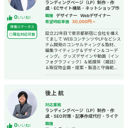
ランディングページ（LP）制作・作
nagano ※掲載可能の実績のみとなりま
成・ECサイト構築・ネットショップ作
す 【制作実績】 ・Web制作 / LP制作：
成代行・記事作成代行・ライティン
デザイナー
Webデザイナー
職種
0
10件以上 ・WordPress構築：5件（テ
いいね!
グ・ホームページ制作・作成・バナー
30,000円～
希望時給単価
ーマ・オリジナル対応） ・BtoB企業
制作・デザイン・ロゴデザイン・作
稼働ステータス
（不動産 / 製造 / 物流）向け制作実績
成・イラスト制作・オウンドメディア
設立22年目で東京都新宿に会社を構え
あり ・SNS運用支援（企業理解〜投稿
◎現在対応可能
制作・構築・運用代行
てまして WEBコンテンツやLPなどシス
設計・デザイン制作まで対応） ・デザ
テム開発のコンサルティング＆取材、
イン〜構築まで一貫対応：100% ■不動
編集ライティング＆デザイン＆コーデ
産会社コーポレートサイト（投資家向
ィング。 グッズデザインや動画（イン
け） 不動産投資家向けのコーポレート
フォグラフィック）＆紙媒体（雑誌）
サイトを制作。 情報量が限られる中で
＆販促物企画・提案・製造と守備範囲
も信頼感を担保するため、 **余白設
の幅広いノウハウがあります。
計・情報整理により“安心して問い合わ
せできる構成”**に設計。
https://www.global-incubation.com/
■BtoB梱包資材会社 SNS投稿デザイン
後上 航
フィリピン拠点の梱包資材メーカーの
SNS投稿を制作。 サービス内容を整理
対応業務
し、 **一目で「何をしている会社か伝
ランディングページ（LP）制作・作
わる構成」**に設計。 ■イベント集客
成・SEO対策・記事作成代行・ライテ
LP（補助実績） イベントスペース利用
ィング・ホームページ制作・作成・バ
職種
0
促進LPを制作。 ターゲットに合わせた
いいね!
ナー制作・デザイン・リスティング広