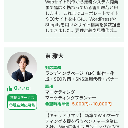
Webサイト制作から業務システム開発
粧品EC GA4分析に基づくフォーム改善
まで幅広く携わっている香川昂哉と申
およびN1インタビューによるクリエイ
します。 これまでコーポレートサイト
ティブ刷新により、CPAを約52%削減
やECサイトを中心に、WordPressや
（2.5万円→1.2万円）。4年ぶりとなる
Shopifyを用いたサイト構築を多数担当
事業目標達成に貢献。 ②人材SaaS 計
してきました。要件定義や見積作成と
測環境の再構築（GTM/GA）から広
いった上流工程から、デザイン、コー
告・SEO・LP・動画制作までを一貫支
ディング、CMS構築、公開、運用・保
援。年間資料請求数 昨年比2.5倍、
守まで一貫して対応しています。 ま
CPAを1.5万円→7,000円へ大幅改善。
た、PHPやPythonを用いたシステム開
③社内表彰 大手代理店にて社内MVP2
東 雅大
発、API連携、AWS環境でのサーバー
回受賞・2回ノミネート、ベストプロジ
運用、自動化ツールの開発など、バッ
ェクト賞ノミネート（全社投票
対応業務
クエンド領域にも携わり、お客様の業
TOP3）などを多数受賞。 ▼過去運用
ランディングページ（LP）制作・作
務効率化や課題解決を支援してきまし
媒体・ツール運用可能媒体 Google（検
成・SEO対策・SNS運用代行・バナー
た。 私が大切にしているのは、「作る
索・GDA・P-MAX・YouTube）、
制作・デザイン・リスティング広告運
職種
0
こと」ではなく「課題を解決するこ
Yahoo!（YDA/YAD）、Meta、
いいね!
用代行・採用代行
マーケティング
と」です。お客様の要望をそのまま形
TikTok、X、Microsoft、Logicad、
マーケティングプランナー
稼働ステータス
にするだけではなく、目的や課題を理
Criteo、Taboola、TVer、Docomo Ad
5,000円～10,000円
希望時給単価
解したうえで、より良い方法を提案
Network、Amazon Fire TV
◎現在対応可能
し、成果につながるWebサイトやシス
【キャリアサマリ】 新卒でWebマーケ
テムを提供することを心掛けていま
ティング支援を行うベンチャー企業に
す。 新しい技術を学ぶことが好きで、
入社。 Web広告のプランニングから運
近年はAIを活用した開発や業務効率化