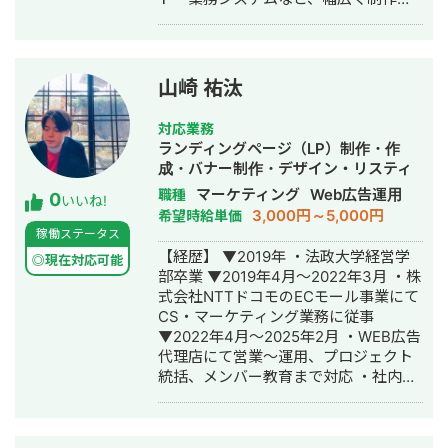
携わってきました。 単なる制作にとど
まらず、 「どう見せるか」だけでなく
「どう使われるか・どう成果につなが
るか」までを踏まえた設計を得意とし
山崎 祐汰
ています。 例えば、 ・在庫検索〜問い
合わせまでの導線設計による営業支援
対応業務
サイトの構築 ・情報設計の見直しによ
ランディングページ（LP）制作・作
る操作性・業務効率の改善 ・LPの構成
成・バナー制作・デザイン・リスティ
改善やSEO・表示速度改善対応 など、
ング広告運用代行
マーケティング
Web広告運用
職種
0
実務に即した課題解決型の制作を行っ
いいね!
3,000円～5,000円
希望時給単価
てきました。 また、デザインとフロン
稼働ステータス
トエンドの両方を担えるため、 認識ズ
【経歴】 ▼2019年 ・法政大学経営学
レのないスムーズな進行と、実装を見
◎現在対応可能
部卒業 ▼2019年4月～2022年3月 ・株
据えた現実的な設計が可能です。 クラ
式会社NTTドコモのECモール事業にて
イアントとの直接折衝・要件整理から
CS・マーケティング業務に従事
納品まで、一人称で完結する案件にも
▼2022年4月～2025年2月 ・WEB広告
多数対応しており、 初期設計〜公開ま
代理店にて営業～運用、プロジェクト
で安心してお任せいただけます。
統括、メンバー教育まで対応 ・社内最
年少・最速でのマネジメントレイヤー
への昇格 ・人材、BtoBSaaS、教育、
店舗・イベント集客など幅広い業界で