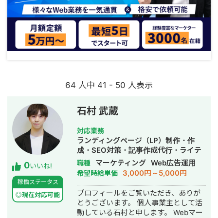
64 人中 41 - 50 人表示
石村 武蔵
対応業務
ランディングページ（LP）制作・作
成・SEO対策・記事作成代行・ライテ
ィング・ホームページ制作・作成・バ
マーケティング
Web広告運用
職種
0
いいね!
ナー制作・デザイン・ロゴデザイン・
3,000円～5,000円
希望時給単価
作成・リスティング広告運用代行・オ
稼働ステータス
ウンドメディア制作・構築・運用代行
プロフィールをご覧いただき、ありが
◎現在対応可能
とうございます。 個人事業主として活
動している石村と申します。 Webマー