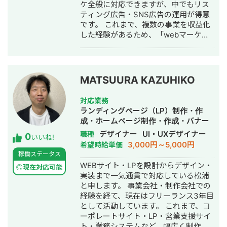
ケ全般に対応できますが、中でもリス
ティング広告・SNS広告の運用が得意
です。 これまで、複数の事業を収益化
した経験があるため、「webマーケテ
ィング、特に広告運用で売上UPに貢献
すること」ができます。 また、過去の
クライアント様の中には、一定予算が
確保されていないフェーズにおける
MATSUURA KAZUHIKO
web集客のご依頼もあったため、低予
算での収益化も可能です。 ■略歴 web
対応業務
広告代理店にて勤務→web広告代理店
ランディングページ（LP）制作・作
へ転職→独立 ■対応できる業務 ・イン
成・ホームページ制作・作成・バナー
ターネット広告（Google広告、
制作・デザイン・ロゴデザイン・作
デザイナー
UI・UXデザイナー
職種
0
Facebook広告、Instagram広告、
いいね!
成・リスティング広告運用代行・動画
3,000円～5,000円
希望時給単価
Yahoo!広告、TikTok広告、Twitter広告
制作・動画編集
稼働ステータス
等）に関連する、設定や運用、GTM、
WEBサイト・LPを設計からデザイン・
GAを用いた計測タグの設置など ・SEO
◎現在対応可能
実装まで一気通貫で対応している松浦
対策/記事制作代行 ・webサイト制作
と申します。 事業会社・制作会社での
■得意領域 ・オンラインスクール ・求
経験を経て、現在はフリーランス3年目
人サイト（toC） ・求人広告の代理販
として活動しています。 これまで、コ
売（toB）
ーポレートサイト・LP・営業支援サイ
ト・業務システムなど、幅広く制作に