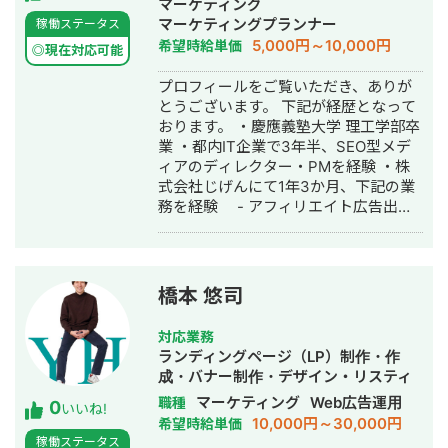
マーケティング
ビジュアル設計と、 お問い合わせへ自
告運用代行・オウンドメディア制作・
マーケティングプランナー
稼働ステータス
然に誘導する導線設計を実施。
構築・運用代行
5,000円～10,000円
希望時給単価
https://lp.nishiguchi-
◎現在対応可能
colors.com/event/
プロフィールをご覧いただき、ありが
とうございます。 下記が経歴となって
おります。 ・慶應義塾大学 理工学部卒
業 ・都内IT企業で3年半、SEO型メデ
ィアのディレクター・PMを経験 ・株
式会社じげんにて1年3か月、下記の業
務を経験 - アフィリエイト広告出稿
- オウンドメディア運用 - LP制
作・LPO - アドアフィリエイト運用
・中小企業にて1年間、市場調査・DX
推進を経験 - 市場調査・業界選定・
橋本 悠司
営業リスト作成（toB営業） -
Google Spreadsheetを用いた業務効
対応業務
率化 ・4年ほど自身の法人でWebマー
ランディングページ（LP）制作・作
ケティングに関する下記業務を経験
成・バナー制作・デザイン・リスティ
- Web広告（Meta、Googleリスティ
ング広告運用代行
マーケティング
Web広告運用
職種
0
ング）運用 - LP制作・LPO - コン
いいね!
10,000円～30,000円
希望時給単価
テンツSEOのディレクター・PM業務
稼働ステータス
- マーケティング施策の統括・PM業