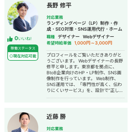
広告成 果の改善に従事 ▼2025年3月～
長野 修平
・フリーランスとして独立 ・WEB広告
運用を中心にWEBマーケティング支援
対応業務
に従事 ・マーケティング業務への生成
ランディングページ（LP）制作・作
AI活用に関する研修やコンサルティン
成・SEO対策・SNS運用代行・ホーム
グも実施中
ページ制作・作成・バナー制作・デザ
デザイナー
Webデザイナー
職種
0
いいね!
イン・AI活用
1,000円～3,000円
希望時給単価
稼働ステータス
プロフィールをご覧いただきありがと
◎現在対応可能
うございます。 Webデザイナーの長野
修平と申します。東京都を拠点に、
BtoB企業向けのHP・LP制作、SNS画
像制作を行っています。 Web制作、
SNS運用では、「専門性が高く、伝わ
りにくいサービス」を、設計で“正しく
伝わる”に変え、問い合わせにつながる
HP制作をお約束します。 BtoBでは
「わかりにくい」が機会損失に直結す
るため、 情報整理・導線設計を重視
近藤 勝
し、 検討段階の顧客が安心して問い合
わせできる設計を行います。 ◼️ポート
対応業務
フォリオ https://fori.io/shuhei-