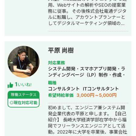
用、Webサイトの解析やSEOの提案業
にも積極的に取り組んでいます。これ
務に従事。 その後株式会社電通デジタ
からも技術力と提案力を磨きながら、
ルに転職し、アカウントプランナーと
多くの人に価値を提供できるエンジニ
してデジタルマーケティング領域の企
アを目指していきたいと考えていま
画提案と運用に従事。 独立後はフリー
す。
ランスとしてコンサルティング案件や
企業の広告集客支援を行い、Web広
告、SEOからペルソナ設計、DX支援ま
平原 尚樹
で、デジタルマーケティングのフルフ
ァネル最適化支援に取り組んでいる。
対応業務
【経験プロジェクト】 マーケティング
システム開発・スマホアプリ開発・ラ
支援会社・広告代理店時代では広告を
ンディングページ（LP）制作・作成・
中心とした顧客のマーケティング課題
Youtubeチャンネル運営代行・立ち上
職種
1
に対して提案業務、実際の運用進行の
いいね!
げ・ECサイト構築・ネットショップ作
コンサルタント
ITコンサルタント
プロジェクトに関わる。経験プロジェ
成代行・SEO対策・新規事業立上・
3,000円～5,000円
稼働ステータス
希望時給単価
クトは以下の通り ・アパレル：ECサイ
SNS運用代行・キャスティング・記事
トの解析とWeb広告の運用 ・広告代理
◎現在対応可能
作成代行・ライティング・翻訳・事務
初めまして、エンジニア兼システム開
店：問い合わせ増加目的によるブログ
代行・ホームページ制作・作成・バナ
発企業代表の平原と申します。 【自己
記事の拡充 ・司法書士事務所：成約確
ー制作・デザイン・ロゴデザイン・作
紹介】 長崎大学経済学部在学中から福
度を上げるためのマーケティングファ
成・イラスト制作・リスティング広告
岡でフリーランスエンジニアとして活
ネルの強化 ・テーマパーク：新アトラ
運用代行・オウンドメディア制作・構
動。2022年に大学を卒業後、事業会社
クション、イベントの認知施策 ・日用
築・運用代行・動画制作・動画編集・