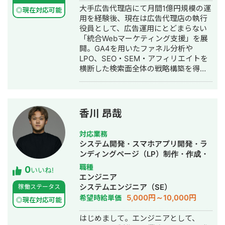
大手広告代理店にて月間1億円規模の運
務 "事実"と"数字"を精緻に把握し、堅
◎現在対応可能
用を経験後、現在は広告代理店の執行
く利益が上がるWeb施策をご提案いた
役員として、広告運用にとどまらない
します。 ご相談の際は下記のLINEまで
「統合Webマーケティング支援」を展
ご連絡ください。
開。GA4を用いたファネル分析や
http://works.do/53RFbvO
LPO、SEO・SEM・アフィリエイトを
横断した検索面全体の戦略構築を得意
としています。 ▼職歴 ・2026年5月〜
現在：株式会社River 執行役員 ・2024
年4月〜2026年4月：Septeni Japan株
式会社 ・2021年12月〜2024年3月：
香川 昂哉
株式会社デジタルアイデンティティ ▼
得意領域・対応可能業務 ・デジタル広
対応業務
告運用・統合戦略 ・データ分析・LPO
システム開発・スマホアプリ開発・ラ
/ UI/UX改善（GA4ファネル分析、ヒー
ンディングページ（LP）制作・作成・
トマップ解析、フォーム改修） ・クリ
ECサイト構築・ネットショップ作成代
職種
0
エイティブ制作・ディレクション（バ
いいね!
行・SEO対策・ホームページ制作・作
エンジニア
ナー / LP / 動画の企画・制作供給体制
成・バナー制作・デザイン・ロゴデザ
システムエンジニア（SE）
稼働ステータス
構築） ・マルチチャネル施策（SEO /
イン・作成
5,000円～10,000円
希望時給単価
アフィリエイト / LINE公式アカウント
◎現在対応可能
運用 / CRM） ・年間マーケティング戦
はじめまして。エンジニアとして、
略・予算計画の立案 ▼主な実績 ①化