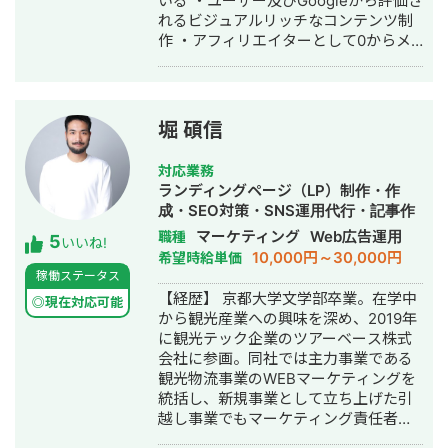
いる ・ユーザー及びGoogleから評価さ
れるビジュアルリッチなコンテンツ制
作 ・アフィリエイターとして0からメ
ディアを立ち上げグロースさせた経験
から来る感覚値 ・メディア経由のリー
ド獲得からインサイドセールまで一貫
して対応可能 ＜スキル＞ ▼SEO対策
堀 碩信
・サイト改善 ・オウンドメディア運用
・CV導線の設計 ▼BtoBマーケティン
対応業務
グ ・リード獲得戦略設計 ・ホワイトペ
ランディングページ（LP）制作・作
ーパー作成 ・メルマガ配信戦略の立
成・SEO対策・SNS運用代行・記事作
案〜実行 ・インサイドセールス ＜実績
成代行・ライティング・ホームページ
マーケティング
Web広告運用
職種
5
＞ ○ケース①：人材マッチングアプリ
いいね!
制作・作成・リスティング広告運用代
10,000円～30,000円
希望時給単価
（toB） ホワイトペーパー制作、ライ
行・オウンドメディア制作・構築・運
稼働ステータス
ティングのディレクション、ライティ
用代行
【経歴】 京都大学文学部卒業。在学中
ング、獲得したリードへの架電全てを
◎現在対応可能
から観光産業への興味を深め、2019年
一人で手を動かしてメディアを対応し
に観光テック企業のツアーベース株式
ました（一部ライターさんにも手伝っ
会社に参画。同社では主力事業である
てもらいました）。 ▶️問題・課題 クラ
観光物流事業のWEBマーケティングを
イアントは元々、コンサル会社が入っ
統括し、新規事業として立ち上げた引
てメディアを立ち上げたものの、1件も
越し事業でもマーケティング責任者と
リード獲得ができていない状況。 ここ
して成果を創出。 2020年10月に独
から、課題としては下記の４点がある