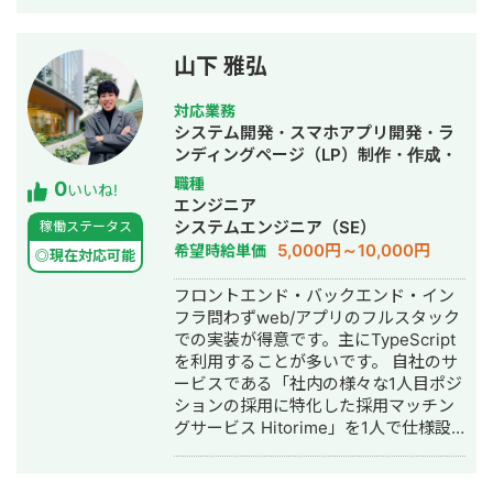
立。WEBコンサルタントとして複数の
と仮説を立てました。 １. コンテンツ
企業のマーケティング戦略立案、実行
の質が著しく低い ２. 内部リンク設計
支援に従事。特にBtoBマーケティン
が全くなされていない ３. スクラッチ
山下 雅弘
グ、リードジェネレーション、SEO戦
で構築されたサイトの構造がSEO最適
略の領域で支援実績を重ねる。 2021年
化されていない ４. CVポイントが少な
対応業務
6月、デジタルマーケティング支援を手
すぎる ▶️実行した施策 そこで下記のよ
システム開発・スマホアプリ開発・ラ
がける株式会社deltaを設立、代表取締
うな施策を3ヶ月に渡り行いました。
ンディングページ（LP）制作・作成・
役に就任。20社以上のクライアントの
・競合サイトよりもビジュアルリッチ
新規事業立上・ホームページ制作・作
職種
0
事業成長を支援している。WEBマーケ
なコンテンツになるようにリライト
いいね!
成・採用代行・AI活用
エンジニア
ティング戦略の立案から実行支援、社
（30本） ・内部リンクの設計を見直し
システムエンジニア（SE）
稼働ステータス
内体制の構築まで、包括的なサポート
て、必要な新規記事の投下（30本） ・
5,000円～10,000円
希望時給単価
を提供。 得意領域は①SEO対策
ブロガーが使用する無料のSEO最適化
◎現在対応可能
②MEO対策③リスティング広告の3
されたテーマへ変更（オウンドメディ
フロントエンド・バックエンド・イン
つ。 https://delta-web.co.jp/ 【実績】
アのデザインも自分でやったのでコス
フラ問わずweb/アプリのフルスタック
・関西エリアの不用品回収会社様 ご依
トをめちゃくちゃ抑えられた） ・お役
での実装が得意です。主にTypeScript
頼内容：飛び込みで集客していたが、
立ち資料の制作とCVポイントの設置 ・
を利用することが多いです。 自社のサ
WEBでの集客を始めたい 施策：まずは
獲得したリードへの架電による商談獲
ービスである「社内の様々な1人目ポジ
すぐに結果のでるリスティング広告か
得 ▶️結果 契約してから3ヶ月ほどで下
ションの採用に特化した採用マッチン
ら始めることを提案。 不用品回収業者
記のような成果を出すことに成功しま
グサービス Hitorime」を1人で仕様設
は悪質業者が多いことから、安心・安
した。 ・人材系のリード獲得メディア
計/デザイン/フロントエンドからインフ
全を訴求したLPを作成しリスティング
を200アクセス数で昨対200%成長 ・メ
ラまで開発全て/クリエイティブ作成・
広告を開始。 結果：CPA1500円で毎月
ディア経由でのリード獲得を0件→30