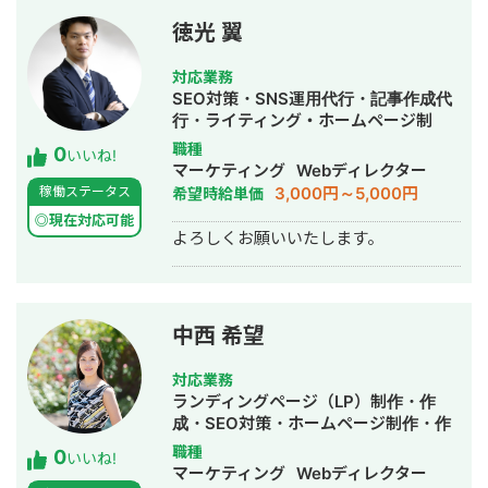
Meta広告運用/フォーム営業/商談対応
の問い合わせが30件達成 ・関西エリア
件に成長 ・ホワイトペーパー製作によ
などを対応いたしました。この経験か
の引越し業者様 ご依頼内容：リスティ
るCVポイントの創出 ・架電により10
徳光 翼
ら、事業を進めるおける「売るものを
ング広告からの売上があまり上がらな
件の商談獲得に成功 ▶️ポイント ・一人
決める・作る・売る/広める」の工程全
い。 またSEO対策を行ってリスティン
でライティングからホワイトペーパ
対応業務
ての解像度がある程度高いので、様々
グ広告の予算を減らしたい。 施策：リ
ー、架電までこなす必要性がありメタ
SEO対策・SNS運用代行・記事作成代
なポジションの方との連携がとりやす
スティング広告の予算を少しずつ減ら
ディスクリプションの設定等の細かい
行・ライティング・ホームページ制
いです。 現在はHitorimeは2026年5月
しながら、SEOの記事作成を開始。 結
SEO対策は完全に放棄して、内部リン
作・作成・AI活用
職種
0
末時点でリリース1年半で累計企業導入
果：リスティング広告はターゲットを
いいね!
クとコンテンツの品質に全振りして施
マーケティング
Webディレクター
社数100社、累計求職者登録数1,000名
単身から家族へ変更することで売上向
策を実行しました。SEO対策は全部や
3,000円～5,000円
稼働ステータス
希望時給単価
を迎えております。 大学院と新卒の会
上。 またCPAも5000円から3000円ま
りたがる担当者もいますが、正直後回
社にてPytorchなどを用いて機械学習モ
で低下。 SEO対策は開始から1年で2万
◎現在対応可能
しでいい施策も結構多いので、本質的
よろしくお願いいたします。
デル（主に動画生成・画像内物体検
PVを達成し、月間の問い合わせ数が
な部分にリソースにのみ投下したこと
知）の構築・データクレンジング・モ
5〜10件継続的に発生。 ・東京の不用
で短期間で成果を上げることができま
デル改善などを1から実装した経験もあ
品回収業者 ご依頼内容 ・大阪の外壁塗
した。 ○実績②：通信キャリア事業
るので、機械学習における解像度が比
装業者
（toC） ▶️問題・課題 契約者数を増や
較的高いと思います。 今後やりたいこ
すためのチャネルが欲しいというニー
中西 希望
ととしては自社だから、自分だからこ
ズがあり。サイトの分析を行い、下記
そ生み出せる世の中に求められるプロ
のような課題を抽出。 ・公式サイトが
対応業務
ダクトをAIを適切にフル活用し1人称で
サブドメインで、ルートドメインに対
ランディングページ（LP）制作・作
も作れるようなエンジニアを目指して
してリダイレクトがかかっている状況
成・SEO対策・ホームページ制作・作
おります。 また、直近はn8nなどのAI
がありサイトも評価が分散している ・
成・バナー制作・デザイン・オウンド
職種
0
オートメーションを使い、Notion・
いいね!
集客チャネルが広告依存状態になって
メディア制作・構築・運用代行・動画
マーケティング
Webディレクター
Slack・各種AIツールを連携させ、様々
いる状況が発生している ▶️実行した施