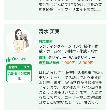
17→11.4位 ◆サイト制作事業者様 └ア
式会社じげんにて1年3か月、下記の業
フィリエイトサイト複数展開で月866
務を経験 - アフィリエイト広告出稿
万円達成 ◆VODメディア（成果報酬
- オウンドメディア運用 - LP制
型） └月間PV数：30万PV 成果実績
作・LPO - アドアフィリエイト運用
数：4000件 売上：月800万円 ◆美容
・中小企業にて1年間、市場調査・DX
総合メディア（成果報酬型） └月間PV
推進を経験 - 市場調査・業界選定・
数：18万PV 成果実績数：2000件 売
清水 芙実
営業リスト作成（toB営業） -
上：月600万円 ◆スマホゲームメディ
Google Spreadsheetを用いた業務効
ア（成果報酬型） └月間PV数：150万
対応業務
率化 ・4年ほど自身の法人でWebマー
PV 成果実績数：4000件 売上：月100
ランディングページ（LP）制作・作
ケティングに関する下記業務を経験
万円 ◆除毛メディア（成果報酬型） └
成・ホームページ制作・作成・バナー
- Web広告（Meta、Googleリスティ
月間PV数：25万PV 成果実績数：1200
制作・デザイン・ロゴデザイン・作成
デザイナー
Webデザイナー
職種
0
ング）運用 - LP制作・LPO - コン
件 売上：月300万円 ◆男性コンプレッ
いいね!
1,000円～3,000円
希望時給単価
テンツSEOのディレクター・PM業務
クスメディア（成果報酬型） └月間PV
稼働ステータス
- マーケティング施策の統括・PM業
数：90万PV 成果実績数：400件 売
はじめまして！ 神奈川県横浜市でWeb
務 "事実"と"数字"を精緻に把握し、堅
上：月100万円 ◆ヘアスタイルメディ
〇副業で対応可
デザイナーとして活動しております清
く利益が上がるWeb施策をご提案いた
能
ア（成果報酬型） └月間PV数：60万
水と申します。 Web制作から印刷物デ
します。 ご相談の際は下記のLINEまで
PV 成果実績数：-売上：月20万円 ----
ザインまで、 お客様のデザイン周りを
ご連絡ください。
--------------------------- オウンド
まるっとお任せいただけます。 ただ作
http://works.do/53RFbvO
メディア構築支援・代行をメインに ・
るだけでなく、ユーザー視点の導線設
コンサルティング ・マーケティング支
計からご提案いたします。 端的で心地
援 ・HP制作 ・動画編集 ・画像制作 ・
の良いコミュニケーションを大切に、
広告運用 等もお受けしクライアント様