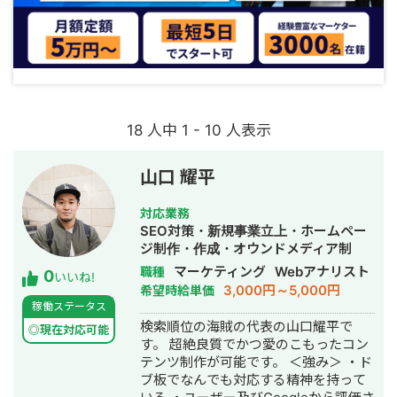
18 人中 1 - 10 人表示
山口 耀平
対応業務
SEO対策・新規事業立上・ホームペー
ジ制作・作成・オウンドメディア制
作・構築・運用代行
マーケティング
Webアナリスト
職種
0
いいね!
3,000円～5,000円
希望時給単価
稼働ステータス
検索順位の海賊の代表の山口耀平で
◎現在対応可能
す。 超絶良質でかつ愛のこもったコン
テンツ制作が可能です。 ＜強み＞ ・ド
ブ板でなんでも対応する精神を持って