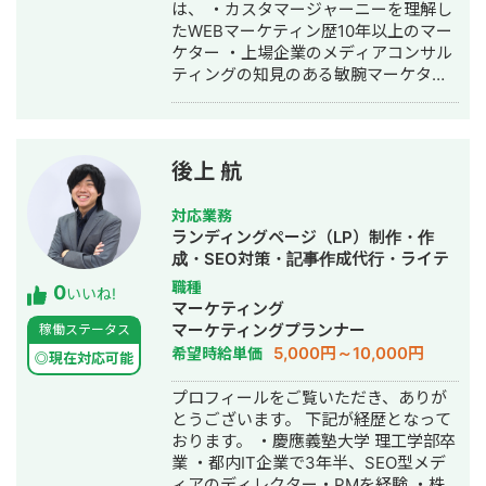
は、 ・カスタマージャーニーを理解し
たWEBマーケティン歴10年以上のマー
ケター ・上場企業のメディアコンサル
ティングの知見のある敏腕マーケター
・SEO対策10年以上の知見とオウンド
メディア売上1,000万円/月の実績（年
間利益1億以上） ・長期目線で貴社へ
寄り添った、臨機応変な対応と小回り
後上 航
が利く運用体制 を強みとして、とにか
くお客様と伴走していきながらエンド
対応業務
ユーザーにまで貢献していくことを徹
ランディングページ（LP）制作・作
底し、毎日楽しく取り組んでおりま
成・SEO対策・記事作成代行・ライテ
す！ -------------------------------
ィング・ホームページ制作・作成・バ
職種
0
◆SEO歴8年 ◆HP改善 └CPA14.2％削
いいね!
ナー制作・デザイン・リスティング広
マーケティング
減 └ROAS27％増加 ◆弁護士法人様
告運用代行・オウンドメディア制作・
マーケティングプランナー
稼働ステータス
└内製化着手後、1ヶ月でライティング
構築・運用代行
5,000円～10,000円
希望時給単価
スキル習得 ◆WEBマーケティング会社
◎現在対応可能
様 └スピリチュアルジャンルでセッシ
プロフィールをご覧いただき、ありが
ョン数36,183/月 └複数のスピリチュ
とうございます。 下記が経歴となって
アル事業者様の集客媒体を実現 ◆パー
おります。 ・慶應義塾大学 理工学部卒
ソナルトレーニングジムメディア様
業 ・都内IT企業で3年半、SEO型メデ
└6,032→19,067PV、平均掲載順位
ィアのディレクター・PMを経験 ・株