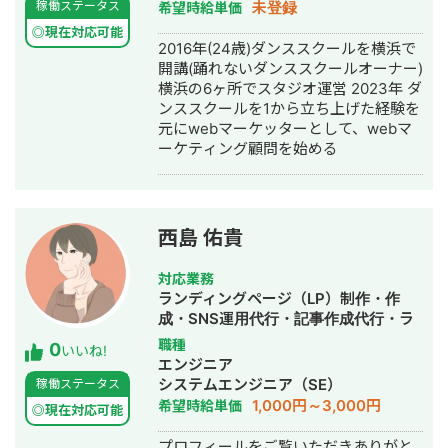
制作・動画編集・営業代行
未登録
稼働ステータス
希望時給単価
な業務を自動化させることが増えてき
策 ・サブドメインからルートドメイン
ているので、業務改善も対応可能で
◎現在対応可能
へのサイトの移行によりドメインへの
2016年(24歳)ダンススクールを横浜で
す。 いかなる仕事であれ頂いた仕事に
サイト評価の集中 ・ドメイン配下に小
開講(踊れないダンススクールオーナー)
対して、精神誠意ご対応させて頂きま
学生の親御さんをターゲットにしたコ
横浜の6ヶ所でスタジオ運営 2023年 ダ
す。 宜しくお願い致します。
ラムメディアの立ち上げ ・経験者であ
ンススクールを1から立ち上げた経験を
るママさんライターを小学校の周りで
元にwebマーケッターとして、webマ
チラシを配って募集 ▶️結果 ・ECサイ
ーケティング顧問を始める
ト本体が移行に伴いアクセスを150%
増。 ・オウンドメディアも1年で月次8
万アクセスまで成長 ・年次で4000万
円規模のインパクトを創出。 ▶️反省点
西島 佑貴
・メディアを立ち上げて安定して集客
できたものの、キッズ携帯自体が購入
まで判断に時間がかかる商材だったた
対応業務
め、メルマガ施策やLINE施策もあわせ
ランディングページ（LP）制作・作
て実行すべきであったと反省。 実績
成・SNS運用代行・記事作成代行・ラ
③：個人でのメディア運用 ▶️概要 ・
イティング・事務代行・ホームページ
職種
0
いいね!
当初、経済学系のオウンドメディアを
制作・作成・動画制作・動画編集
エンジニア
立ち上げ、中小企業診断士の講座への
システムエンジニア（SE）
稼働ステータス
アフィリエイト収益を狙って立ち上
1,000円～3,000円
希望時給単価
◎現在対応可能
げ。1年間運用したところ企業メディア
等からの被リンクが獲得できたため、
プロフィールをご覧いただきありがと