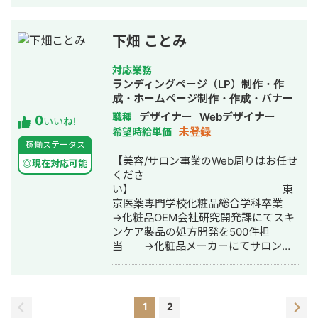
デザイン制作だけでなく、進行管理や
へ貢献していきます。
コミュニケーション面でも安心してお
任せいただけるよう心がけています。
下畑 ことみ
「相談しやすい」「やり取りがスムー
ズ」と感じていただけるよう、丁寧な
対応業務
対応を大切にしています。 ポートフォ
ランディングページ（LP）制作・作
リオ https://harenohi-
成・ホームページ制作・作成・バナー
design23.studio.site/ Instagram
制作・デザイン・ロゴデザイン・作
デザイナー
Webデザイナー
職種
0
https://www.instagram.com/__harenohid
いいね!
成・動画制作・動画編集
未登録
希望時給単価
稼働ステータス
【美容/サロン事業のWeb周りはお任せ
◎現在対応可能
くださ
い】 東
京医薬専門学校化粧品総合学科卒業
→化粧品OEM会社研究開発課にてスキ
ンケア製品の処方開発を500件担
当 →化粧品メーカーにてサロン専
売品の化粧品・健康食品のブランド担
当として、商品企画、販促、イベン
ト、リブランディングに携わ
る →フリーラ
1
2
ンスWebデザイナーとしてHP・LPを中