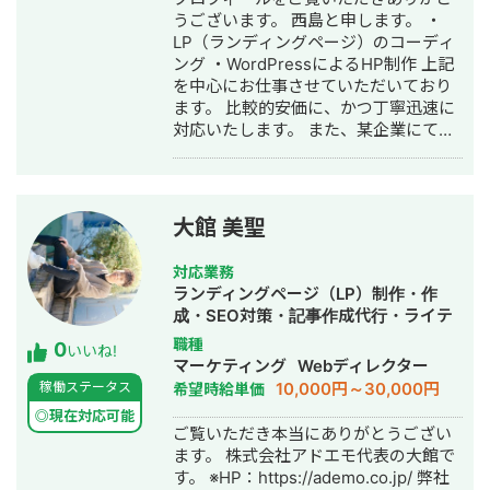
仮想通貨系のキーワードのカテゴリを
うございます。 西島と申します。 ・
作ってコンテンツを投下したところ、
LP（ランディングページ）のコーディ
ビッグキーワードで上位獲得を実現
ング ・WordPressによるHP制作 上記
（現在は完全に死んだため、月1万円の
を中心にお仕事させていただいており
アドセンス収益に甘んじています） ▶️
ます。 比較的安価に、かつ丁寧迅速に
施策 ・ビジュアルリッチな図解コンテ
対応いたします。 また、某企業にて
ンツを制作（1記事当たり10枚近くの図
100名規模のチームマネジメント経験も
解を入れた記事もあり） ・内部リンク
ありますので、 マネジメント支援、組
構造とトピッククラスターを意識 ▶️結
織構築支援に関してもお気軽にご相談
果 ・個人でもメディアを運用して月次
ください。
大館 美聖
で10万アクセス集める ・月次10万円の
収益、累計で100万円をあげる ・企業
メディアやWikipediaからの被リンクの
対応業務
獲得を実現 ・仮想通貨領域でビッグキ
ランディングページ（LP）制作・作
ーワードの「Web3」や「dao」等で検
成・SEO対策・記事作成代行・ライテ
索結果1ページ目達成
ィング・ホームページ制作・作成・オ
職種
0
いいね!
ウンドメディア制作・構築・運用代
マーケティング
Webディレクター
行・動画制作・動画編集
10,000円～30,000円
稼働ステータス
希望時給単価
◎現在対応可能
ご覧いただき本当にありがとうござい
ます。 株式会社アドエモ代表の大館で
す。 ※HP：https://ademo.co.jp/ 弊社