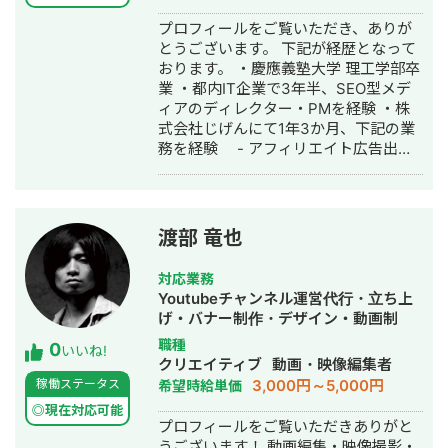
ました。
プロフィールをご覧いただき、ありが
とうございます。 下記が経歴となって
おります。 ・慶應義塾大学 理工学部卒
業 ・都内IT企業で3年半、SEO型メデ
ィアのディレクター・PMを経験 ・株
式会社じげんにて1年3か月、下記の業
務を経験 - アフィリエイト広告出稿
- オウンドメディア運用 - LP制
作・LPO - アドアフィリエイト運用
・中小企業にて1年間、市場調査・DX
推進を経験 - 市場調査・業界選定・
渡部 竜也
営業リスト作成（toB営業） -
Google Spreadsheetを用いた業務効
対応業務
率化 ・4年ほど自身の法人でWebマー
Youtubeチャンネル運営代行・立ち上
ケティングに関する下記業務を経験
げ・バナー制作・デザイン・動画制
- Web広告（Meta、Googleリスティ
作・動画編集
職種
0
ング）運用 - LP制作・LPO - コン
いいね!
クリエイティブ
動画・映像編集者
テンツSEOのディレクター・PM業務
3,000円～5,000円
稼働ステータス
希望時給単価
- マーケティング施策の統括・PM業
務 "事実"と"数字"を精緻に把握し、堅
◎現在対応可能
プロフィールをご覧いただきありがと
く利益が上がるWeb施策をご提案いた
うございます！ 動画編集・映像撮影・