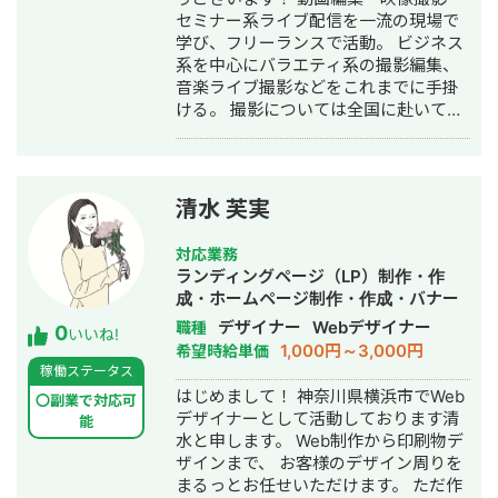
します。 ご相談の際は下記のLINEまで
セミナー系ライブ配信を一流の現場で
ご連絡ください。
学び、フリーランスで活動。 ビジネス
http://works.do/53RFbvO
系を中心にバラエティ系の撮影編集、
音楽ライブ撮影などをこれまでに手掛
ける。 撮影については全国に赴いて対
応可能。 セミナー配信は使用するスラ
イドに関してもご相談可能となってお
ります。 【過去実績】 動画制作会社
キャリアコーチング会社 個別指導塾
清水 芙実
M&A事業会社 建築物件系 製薬会社
対応業務
ランディングページ（LP）制作・作
成・ホームページ制作・作成・バナー
制作・デザイン・ロゴデザイン・作成
デザイナー
Webデザイナー
職種
0
いいね!
1,000円～3,000円
希望時給単価
稼働ステータス
はじめまして！ 神奈川県横浜市でWeb
〇副業で対応可
デザイナーとして活動しております清
能
水と申します。 Web制作から印刷物デ
ザインまで、 お客様のデザイン周りを
まるっとお任せいただけます。 ただ作