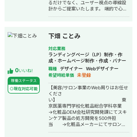
るだけでなく、ユーザー視点の導線設
計からご提案いたします。 端的で心地
の良いコミュニケーションを大切に、
デザイン制作だけでなく、進行管理や
コミュニケーション面でも安心してお
任せいただけるよう心がけています。
下畑 ことみ
「相談しやすい」「やり取りがスムー
ズ」と感じていただけるよう、丁寧な
対応業務
対応を大切にしています。 ポートフォ
ランディングページ（LP）制作・作
リオ https://harenohi-
成・ホームページ制作・作成・バナー
design23.studio.site/ Instagram
制作・デザイン・ロゴデザイン・作
デザイナー
Webデザイナー
職種
0
https://www.instagram.com/__harenohid
いいね!
成・動画制作・動画編集
未登録
希望時給単価
稼働ステータス
【美容/サロン事業のWeb周りはお任せ
◎現在対応可能
くださ
い】 東
京医薬専門学校化粧品総合学科卒業
→化粧品OEM会社研究開発課にてスキ
ンケア製品の処方開発を500件担
当 →化粧品メーカーにてサロン専
売品の化粧品・健康食品のブランド担
当として、商品企画、販促、イベン