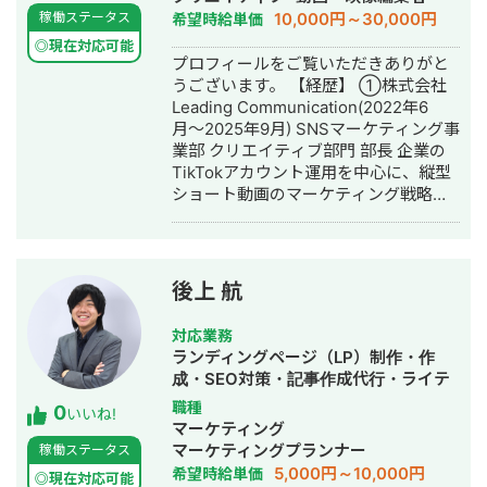
10,000円～30,000円
稼働ステータス
希望時給単価
◎現在対応可能
プロフィールをご覧いただきありがと
うございます。 【経歴】 ①株式会社
Leading Communication(2022年6
月〜2025年9月) SNSマーケティング事
業部 クリエイティブ部門 部長 企業の
TikTokアカウント運用を中心に、縦型
ショート動画のマーケティング戦略を
担当しています。クリエイティブチー
ムを統括し、大手企業を中心に多数の
運用実績を構築。企画・撮影・編集・
分析まで一気通貫でディレクションを
後上 航
行い、クライアントのブランディング
と課題解決に貢献致しました。 ②株式
対応業務
会社Viibar(2018年〜2022年) 動画ディ
ランディングページ（LP）制作・作
レクター 新卒入社後、テレビ局や大手
成・SEO対策・記事作成代行・ライテ
WEBメディアをクライアントに、
ィング・ホームページ制作・作成・バ
職種
0
YouTube・Twitter等のSNS動画制作に
いいね!
ナー制作・デザイン・リスティング広
マーケティング
従事。ディレクターとして企画から撮
告運用代行・オウンドメディア制作・
マーケティングプランナー
稼働ステータス
影、編集まで一貫した制作プロセスを
構築・運用代行
5,000円～10,000円
希望時給単価
経験し、SNS動画のノウハウを蓄積し
◎現在対応可能