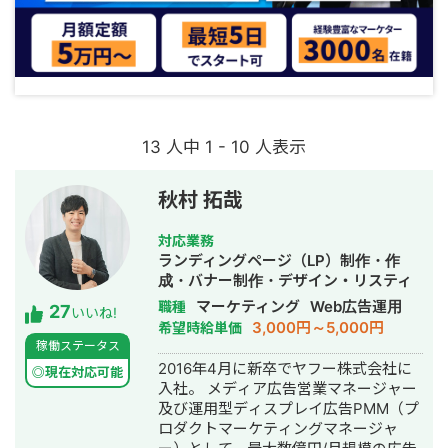
13 人中 1 - 10 人表示
秋村 拓哉
対応業務
ランディングページ（LP）制作・作
成・バナー制作・デザイン・リスティ
ング広告運用代行
マーケティング
Web広告運用
職種
27
いいね!
3,000円～5,000円
希望時給単価
稼働ステータス
2016年4月に新卒でヤフー株式会社に
◎現在対応可能
入社。 メディア広告営業マネージャー
及び運用型ディスプレイ広告PMM（プ
ロダクトマーケティングマネージャ