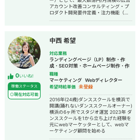
ー）として、最大数億円/月規模の広告
アカウント改善コンサルティング・プ
ロダクト開発要件定義・注力機能（ア
プリ広告、動画広告等）のPJ推進・メ
ンバーマネジメントを経験。 2022年
10月にAppier JAPAN株式会社に転職。
エンタープライズセールスマネージャ
中西 希望
ーとして、CDP・MA・チャットボット
ツールの販売及び見込み顧客の開拓、
対応業務
既存顧客のアップセル、契約更新提案
ランディングページ（LP）制作・作
を実施。 2023年4月に株式会社
成・SEO対策・ホームページ制作・作
Algoageに転職。 PMM及びBPO組織部
成・バナー制作・デザイン・オウンド
職種
0
門長として、LINEチャットボットツー
いいね!
メディア制作・構築・運用代行・動画
マーケティング
Webディレクター
ルのプロダクト開発要件策定・オペレ
制作・動画編集・営業代行
未登録
稼働ステータス
希望時給単価
ーション設計・新機能の提案・メンバ
ーマネジメント・採用に従事。 2022年
◎現在対応可能
2016年(24歳)ダンススクールを横浜で
10月より副業でWebマーケティング業
開講(踊れないダンススクールオーナー)
務を請け負い、2024年5月に独立。
横浜の6ヶ所でスタジオ運営 2023年 ダ
2024年11月にTAW株式会社創業し、代
ンススクールを1から立ち上げた経験を
表取締役を務める。 事業会社、広告代
元にwebマーケッターとして、webマ
理店、ツールベンダー、媒体など様々
ーケティング顧問を始める
な立場から8年以上にわたりWebマーケ
ティングに従事し、500以上の広告ア