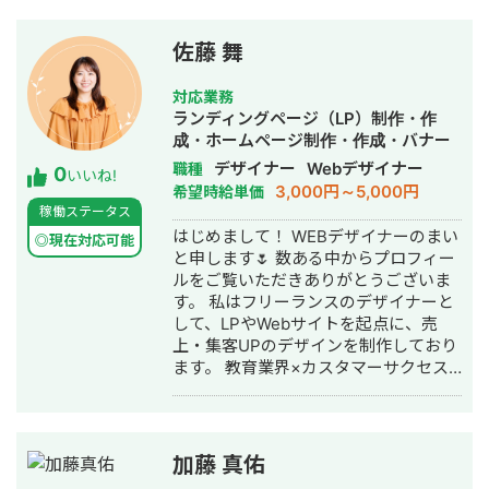
ト、リブランディングに携わ
る →フリーラ
佐藤 舞
ンスWebデザイナーとしてHP・LPを中
心に幅広く制作。
対応業務
ランディングページ（LP）制作・作
成・ホームページ制作・作成・バナー
制作・デザイン・ロゴデザイン・作成
デザイナー
Webデザイナー
職種
0
いいね!
3,000円～5,000円
希望時給単価
稼働ステータス
はじめまして！ WEBデザイナーのまい
◎現在対応可能
と申します🌷 数ある中からプロフィー
ルをご覧いただきありがとうございま
す。 私はフリーランスのデザイナーと
して、LPやWebサイトを起点に、売
上・集客UPのデザインを制作しており
ます。 教育業界×カスタマーサクセス
での経験をもとに設計からデザインま
でトータルサポートし、長く信頼して
任せてもらえるWEB領域のパートナー
としてお客様に伴走していくことを目
加藤 真佑
指しています。 ◾️得意なこと ・習い