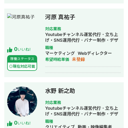
カウントのコンサルティングを行い、
Webサイト集客、コンバージョン獲
得、CRM領域までを一貫して提案でき
河原 真祐子
るスキルが強み。
対応業務
Youtubeチャンネル運営代行・立ち上
げ・SNS運用代行・バナー制作・デザ
イン
職種
0
いいね!
マーケティング
Webディレクター
未登録
稼働ステータス
希望時給単価
◎現在対応可能
水野 新之助
対応業務
Youtubeチャンネル運営代行・立ち上
げ・SNS運用代行・バナー制作・デザ
イン・動画制作・動画編集
職種
0
いいね!
クリエイティブ
動画・映像編集者