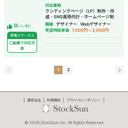
事・スクール・教育分野のデザイン ・
対応業務
女性（特にママ）向けデザイン ・ヒア
ランディングページ（LP）制作・作
リング・デザインの言語化 ◾️経歴 2015
成・SNS運用代行・ホームページ制
年〜2017年 ↳ 子ども向けオンライン
作・作成・バナー制作・デザイン
デザイナー
Webデザイナー
職種
0
英会話スクールにて学生インターン
いいね!
1,000円～3,000円
希望時給単価
2017年 ↳ 立教大学 経営学部卒業 2017
稼働ステータス
年〜2020年 ↳ 国内自動車メーカーに
て商品企画予算を担当 2020年〜現在
〇副業で対応可
↳ ITプログラミング教育企業にて自治
能
体・学校向け教材のカスタマーサクセ
スを担当 2026年〜 ↳ Webデザインの
オンラインスクールで200時間以上デ
1
2
ザインを学び、兼業でWebデザイナー
として活動しています。 現在もプロデ
ザイナーの指導のもとデザインやWEB
に関するスキルの向上に努めていま
す。 〜大切にしていること〜 私は、人
のため・世の中のために役に立ちたい
運営会社
利用規約
プライバシーポリシー
という方々の「想い」を、デザインを
通じて届けるお手伝いをしたいと思っ
ています。 “デザイナー”というより
も、一緒に事業を進めていくパートナ
© 2026,StockSun Inc. All Rights Reserved