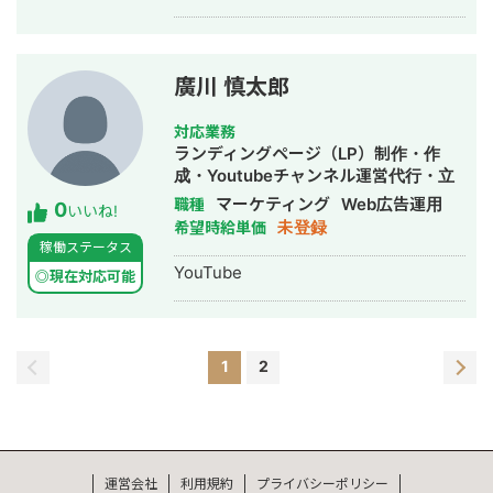
廣川 慎太郎
対応業務
ランディングページ（LP）制作・作
成・Youtubeチャンネル運営代行・立
ち上げ・SEO対策・新規事業立上・
マーケティング
Web広告運用
職種
0
いいね!
SNS運用代行・バナー制作・デザイ
未登録
希望時給単価
ン・リスティング広告運用代行・動画
稼働ステータス
制作・動画編集・AI活用
YouTube
◎現在対応可能
1
2
運営会社
利用規約
プライバシーポリシー