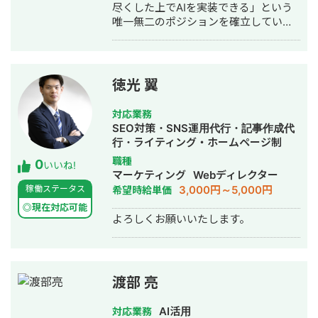
尽くした上でAIを実装できる」という
ととしては自社だから、自分だからこ
唯一無二のポジションを確立してい
そ生み出せる世の中に求められるプロ
る。 最大の強みは、独自ナレッジであ
ダクトをAIを適切にフル活用し1人称で
る「セールス職種特化型 AI-BPR タス
も作れるようなエンジニアを目指して
ク分解データベース」の保有。インサ
おります。 また、直近はn8nなどのAI
イドセールス・フィールドセールス等6
オートメーションを使い、Notion・
徳光 翼
職種・22業務領域をF-1〜F-4の4階層
Slack・各種AIツールを連携させ、様々
に分解し、218の詳細作業（F-4）レベ
な業務を自動化させることが増えてき
対応業務
ルまで体系化。各タスクにAI効率化区
ているので、業務改善も対応可能で
SEO対策・SNS運用代行・記事作成代
分（A〜D）・ROI・工数を紐付けた独
す。 いかなる仕事であれ頂いた仕事に
行・ライティング・ホームページ制
自フレームワークにより、エンタープ
対して、精神誠意ご対応させて頂きま
作・作成・AI活用
職種
0
ライズ企業のセールスBPRをデータド
す。 宜しくお願い致します。
いいね!
マーケティング
Webディレクター
リブンに設計・実行できる。 NEC・
3,000円～5,000円
稼働ステータス
希望時給単価
Uber Eats Japan等の大手企業でのセー
ルスオペレーション改革実績を保有す
◎現在対応可能
よろしくお願いいたします。
るほか、自社プロダクト「マイスター
AI」（中小企業向けChatGPT、2025年
2月リリース）・AI顧問サービス
（2025年6月）を通じ、AIプロダクト
開発・事業化の実証実績も有する。現
渡部 亮
在は某AIベンチャーの執行役員（AIコ
ンサルティング事業責任者）を兼務し
AI活用
対応業務