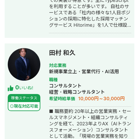
での実装が得意です。主にTypeScript
を利用することが多いです。 自社のサ
ービスである「社内の様々な1人目ポジ
ションの採用に特化した採用マッチン
グサービス Hitorime」を1人で仕様設
計/デザイン/フロントエンドからインフ
ラまで開発全て/クリエイティブ作成・
Meta広告運用/フォーム営業/商談対応
などを対応いたしました。この経験か
田村 和久
ら、事業を進めるおける「売るものを
決める・作る・売る/広める」の工程全
対応業務
ての解像度がある程度高いので、様々
新規事業立上・営業代行・AI活用
なポジションの方との連携がとりやす
職種
いです。 現在はHitorimeは2026年5月
コンサルタント
0
末時点でリリース1年半で累計企業導入
いいね!
経営・戦略コンサルタント
社数100社、累計求職者登録数1,000名
10,000円～30,000円
稼働ステータス
希望時給単価
を迎えております。 大学院と新卒の会
社にてPytorchなどを用いて機械学習モ
◎現在対応可能
■ 職務要約 20年以上の営業実務・セー
デル（主に動画生成・画像内物体検
ルスマネジメント・組織コンサルティ
知）の構築・データクレンジング・モ
ングを経て、2023年よりAX（AIトラン
デル改善などを1から実装した経験もあ
スフォーメーション）コンサルタント
るので、機械学習における解像度が比
として活動。「現場の営業実務を知り
較的高いと思います。 今後やりたいこ