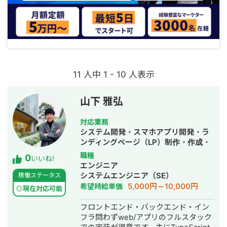
11 人中 1 - 10 人表示
山下 雅弘
対応業務
システム開発・スマホアプリ開発・ラ
ンディングページ（LP）制作・作成・
新規事業立上・ホームページ制作・作
職種
0
いいね!
成・採用代行・AI活用
エンジニア
システムエンジニア（SE）
稼働ステータス
5,000円～10,000円
希望時給単価
◎現在対応可能
フロントエンド・バックエンド・イン
フラ問わずweb/アプリのフルスタック