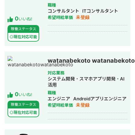
ながら複数社へのAIコンサルティング
職種
支援を実施中。 【他社コンサルタント
コンサルタント
ITコンサルタント
との最大の差別化点】 ・ 「フレームワ
未登録
希望時給単価
0
ークを知っている」ではなく、6職種
いいね!
×218の詳細作業×AI効率化率まで定量
稼働ステータス
化した「独自データベース」を保有 ・
20年以上の営業現場経験に基づく「現
◎現在対応可能
場が本当に使える」AI設計——絵に描
いた餅にしない実装力 ・ O*NET（米
国労働省・18,796タスク）との照合に
watanabekoto watanabekoto
よる国際標準ベースの分析信頼性 ・
BPR分析xlsxレポートmd提案資料pptx
の三点セットを納品できる即戦力的な
対応業務
システム開発・スマホアプリ開発・AI
成果物設計力 ●経歴 2005年 関西大
活用
学 文学部 英語英文学科卒業 2005年 -
新卒でソフトバンクに入社し、BtoC向
職種
0
いいね!
け営業に従事 2009年 - 医療・介護の人
エンジニア
Androidアプリエンジニア
材紹介最大手に転職、事業部マネジャ
未登録
稼働ステータス
希望時給単価
ーを経験 2016年 - 研修会社での営業コ
◎現在対応可能
ンサルタントとしてエンタープライズ
営業に従事 2018年 - ペットベンチャー
企業にボードメンバーとして参画 2019
年 - 同年6月に《セールスストラテジス