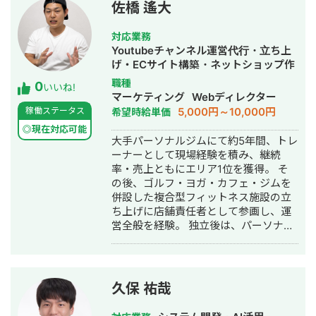
佐橋 遙大
ト》として独立し、リクルート新規事
業開発室のプロダクト営業責任者や外
対応業務
資系企業など10社以上の企業の業務支
Youtubeチャンネル運営代行・立ち上
援に参画 営業戦略立案から実行、業務
げ・ECサイト構築・ネットショップ作
改善、プロセス・オペレーション改善
成代行・SNS運用代行・動画制作・動
など、多岐にわたる業務改善コンサル
職種
0
いいね!
画編集・AI活用
ティングの提供とナレッジを深める
マーケティング
Webディレクター
2021年 - 同年9月にKTCompany株式会
5,000円～10,000円
稼働ステータス
希望時給単価
社を設立し、現職 現在は、中小企業向
◎現在対応可能
けに生成AIに関する事業を展開。 ①法
大手パーソナルジムにて約5年間、トレ
人向けChat GPT 事業「マイスター
ーナーとして現場経験を積み、継続
AI」の開発と提供 ②月額５万円の業界
率・売上ともにエリア1位を獲得。 そ
最安値のAI顧問サービス「マイスター
の後、ゴルフ・ヨガ・カフェ・ジムを
AI顧問」の提供 ●資格 経営心理士 一般
併設した複合型フィットネス施設の立
社団法人AIデジタル生産性協会 認定
ち上げに店舗責任者として参画し、運
コンサルタント ●所属 一般社団法人AI
営全般を経験。 独立後は、パーソナル
デジタル生産性協会 日本AI業務(Ops)
ジム・ウェルネス事業に特化し、集
活用協会【JAO】評議員
客・売上最大化・業務効率化（AI導入
含む）・スタッフ負担軽減まで一貫し
て支援。個人トレーナーおよび店舗の
久保 祐哉
両軸で実績を構築し、ジム業界におい
て累計20件以上の支援実績を有する。