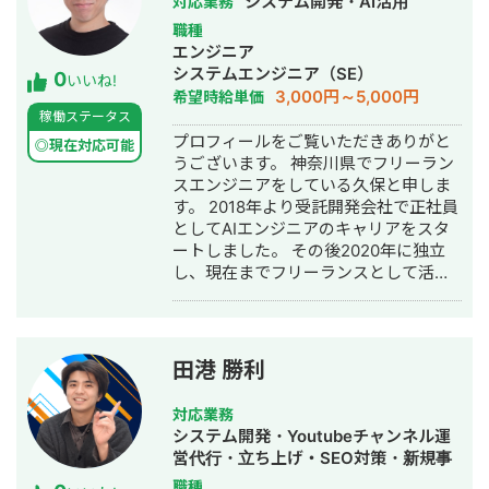
システム開発・AI活用
対応業務
【主な実績 店舗】 ・広告費15万円 →
職種
売上300万円以上を達成 ・広告費4万
エンジニア
円 → 新規顧客12名を獲得 ・LINE導線
システムエンジニア（SE）
0
構築：体験申込率10％ → 35％へ改善
いいね!
3,000円～5,000円
希望時給単価
・MEO順位：地域15位 → 3位まで向上
稼働ステータス
・カウンセリング成約率：40％ →
プロフィールをご覧いただきありがと
70％へ改善 ・平均継続期間：7ヶ月 →
◎現在対応可能
うございます。 神奈川県でフリーラン
1年以上へ改善 【主な実績 個人】 ・
スエンジニアをしている久保と申しま
トレーナースクール事業6ヶ月で売上
す。 2018年より受託開発会社で正社員
250万円達成（0から企画〜ローンチま
としてAIエンジニアのキャリアをスタ
で支援） ・オンラインパーソナル支
ートしました。 その後2020年に独立
援 3年連続売上２００万円達成（本業
し、現在までフリーランスとして活動
の対面パーソナルと別事業として構
しています。 薬剤師免許を取得してい
築） 【SNS関連】 ・YouTubeチャン
るので、医療・製薬業界のAI開発を担
ネル収益化：3チャンネル達成 ・
当することが多いです。
TikTok万アカ／2チャンネル達成 ・
SNSを通して、プロボディビルダーや
田港 勝利
フィジーク選手などトップ層とのネッ
トワークも有り。 自身の競技者として
対応業務
の経験に加え、マス層向けの健康・ダ
システム開発・Youtubeチャンネル運
イエット領域から競技レベルの専門領
営代行・立ち上げ・SEO対策・新規事
域まで幅広く理解。 さらにマーケティ
業立上・SNS運用代行・記事作成代
職種