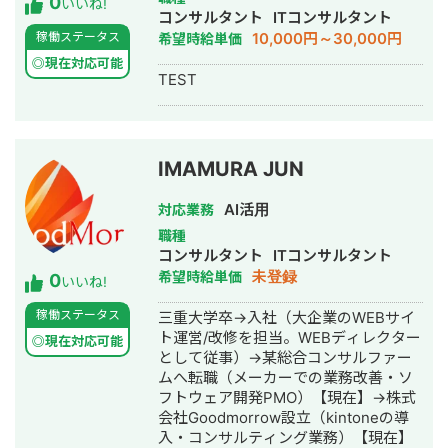
0
ング視点を掛け合わせることで、オー
いいね!
行・ライティング・ホームページ制
コンサルタント
ITコンサルタント
ナー・現場・顧客すべての気持ちに精
作・作成・AI活用
10,000円～30,000円
稼働ステータス
希望時給単価
通したコミュニュケーションで結果を
出すのが得意です。
◎現在対応可能
TEST
IMAMURA JUN
AI活用
対応業務
職種
コンサルタント
ITコンサルタント
未登録
希望時給単価
0
いいね!
稼働ステータス
三重大学卒→入社（大企業のWEBサイ
ト運営/改修を担当。WEBディレクター
◎現在対応可能
として従事）→某総合コンサルファー
ムへ転職（メーカーでの業務改善・ソ
フトウェア開発PMO）【現在】→株式
会社Goodmorrow設立（kintoneの導
入・コンサルティング業務）【現在】