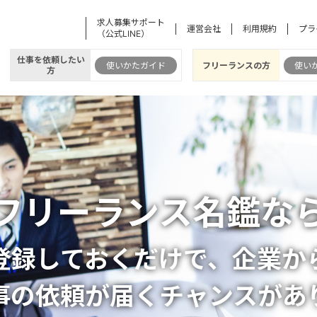
求人募集サポート
運営会社
利用規約
プラ
（公式LINE）
仕事を依頼したい
使いかたガイド
フリーランスの方
使い
方
フリーランス名鑑な
登録しておくだけで、
企業か
事の依頼が届く
チャンスがあ