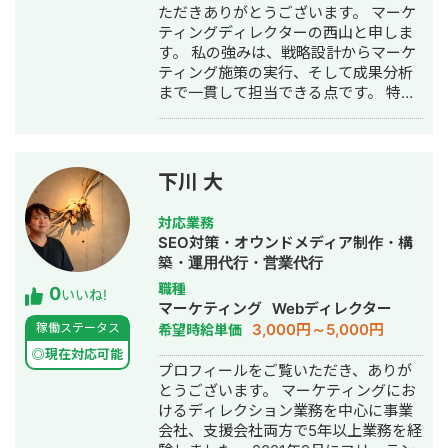
ただきありがとうございます。 マーケ
人サイト（toC） ・求人広告の代理販
ティングディレクターの西山と申しま
売（toB）
す。 私の強みは、戦略設計からマーケ
ティング施策の実行、そして成果分析
まで一貫して担当できる点です。 特に
既存サービスの企画・顧客像から分析
し直すことで、より成果につながる訴
求やプロモーションを再構築して売上
を伸ばすのが私の業務の特徴です。
下川 大
【一部実績】 ・D2C事業のマーケティ
ングファネル構築：年間売上180％増加
対応業務
・META広告運用改善：
SEO対策・オウンドメディア制作・構
CTR1.2％→3.12％、CPA3,240円、
築・運用代行・営業代行
ROAS200％ ・LP制作・改善：
職種
0
CVR0.78%→4.85％を達成 ・SEO：大
いいね!
マーケティング
Webディレクター
手上場企業含む90社以上を担当 ・EC
3,000円～5,000円
稼働ステータス
希望時給単価
サイト改善：カート離脱率91％→73％
に改善、売上増加 ・AIによる業務効率
◎現在対応可能
プロフィールをご覧いただき、ありが
化ツールの開発 【得意分野】 戦略設計
とうございます。 マーケティングにお
SEO LLMO（AI検索対策） デジタル広
けるディレクション業務を中心に事業
告運用（META、Google） LP制作・
会社、支援会社両方で5年以上業務を経
LPO コンテンツマーケティング 顧客分