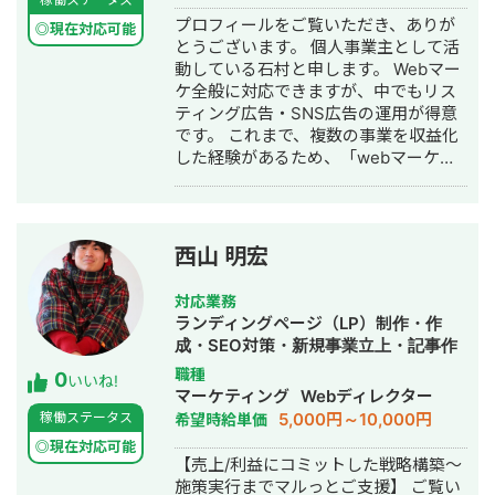
ウンドメディア制作・構築・運用代行
プロフィールをご覧いただき、ありが
◎現在対応可能
とうございます。 個人事業主として活
動している石村と申します。 Webマー
ケ全般に対応できますが、中でもリス
ティング広告・SNS広告の運用が得意
です。 これまで、複数の事業を収益化
した経験があるため、「webマーケテ
ィング、特に広告運用で売上UPに貢献
すること」ができます。 また、過去の
クライアント様の中には、一定予算が
確保されていないフェーズにおける
西山 明宏
web集客のご依頼もあったため、低予
算での収益化も可能です。 ■略歴 web
対応業務
広告代理店にて勤務→web広告代理店
ランディングページ（LP）制作・作
へ転職→独立 ■対応できる業務 ・イン
成・SEO対策・新規事業立上・記事作
ターネット広告（Google広告、
成代行・ライティング・リスティング
職種
0
Facebook広告、Instagram広告、
いいね!
広告運用代行・オウンドメディア制
マーケティング
Webディレクター
Yahoo!広告、TikTok広告、Twitter広告
作・構築・運用代行・AI活用
5,000円～10,000円
稼働ステータス
希望時給単価
等）に関連する、設定や運用、GTM、
GAを用いた計測タグの設置など ・SEO
◎現在対応可能
【売上/利益にコミットした戦略構築〜
対策/記事制作代行 ・webサイト制作
施策実行までマルっとご支援】 ご覧い
■得意領域 ・オンラインスクール ・求