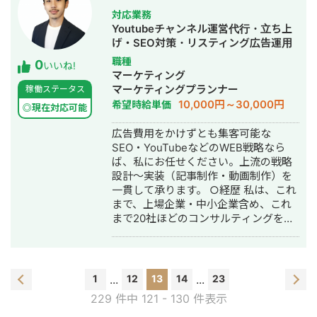
社 ・大学 ・宅配食材 ・金融（メディ
対応業務
ア/保険） ・人材（メディア/転職/コー
Youtubeチャンネル運営代行・立ち上
ポレートサイト） ・不動産（賃貸ポー
げ・SEO対策・リスティング広告運用
タル/メディア/不動産投資） ・医療
代行・動画制作・動画編集
職種
0
いいね!
（がん検診/内科系） ・ブライダル ・
マーケティング
時計 その他提供可能施策 ・コンサルor
マーケティングプランナー
稼働ステータス
戦略設計周り（WEB戦略設計/PM/社内
10,000円～30,000円
希望時給単価
◎現在対応可能
WEB担当/セカンドオピニオン） ・検
索周り(MEO/関連検索SEO/風評削除) ・
広告費用をかけずとも集客可能な
制作(HP制作/LP制作/動画制作/ショー
SEO・YouTubeなどのWEB戦略なら
トムービー制作) ・SNS周り(SNS月額
ば、私にお任せください。上流の戦略
顧問/Instagram運用/TikTok運用/LINE
設計〜実装（記事制作・動画制作）を
運用)
一貫して承ります。 ○経歴 私は、これ
まで、上場企業・中小企業含め、これ
まで20社ほどのコンサルティングをし
ていきました。 ・2018年3月：広島大
学卒業 ・2018年4月：アフィリエイタ
ー兼法人コンサルとして独立 ・2019年
6月：株式会社グロースバリュ代表取締
1
...
12
13
14
...
23
役就任 ・〜現在：SEO・YouTubeを両
229 件中 121 - 130 件表示
軸として、合計20社のコンサル 以下、