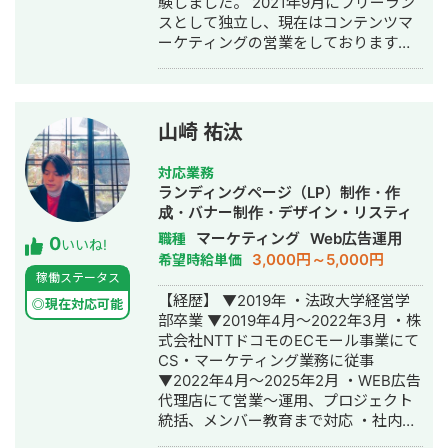
験しました。 2021年9月にフリーラン
析・CRM AI活用 【経歴】 2015年から
スとして独立し、現在はコンテンツマ
芸能・イベント業界でキャリアをスタ
ーケティングの営業をしております。
ートし、2018年よりWebマーケティン
得意領域はBtoBマーケティング、コン
グの世界へ。2021年にフリーランスと
テンツマーケティングの2軸です。業務
して独立後は、多様な業界のクライア
としては営業、ディレクション両方対
ント様のマーケティングを担当。新規
応可能です。（ディレクターの方が歴
事業の立ち上げから既存事業の改善ま
山崎 祐汰
としては長いです） 過去のお仕事を一
で、幅広いニーズにお応えしてきまし
部ご紹介します。 メドピア社の医療機
た。 【私が選ばれる理由】 ・多様な業
対応業務
関支援グループにて、医師向けセミナ
界での経験：EC、スクール、エンター
ランディングページ（LP）制作・作
ーの集客及び運営ディレクション、某
テインメント、BtoBなど、幅広い業界
成・バナー制作・デザイン・リスティ
保険会社の医師向け広告をメインの案
での実績があります。 ・統合的なアプ
ング広告運用代行
マーケティング
Web広告運用
職種
0
件として担当しました。 マイナビ社で
ローチ：戦略設計から実行、分析まで
いいね!
3,000円～5,000円
希望時給単価
は自社のBtoBマーケティング担当を務
一貫して担当できるため、効率的かつ
稼働ステータス
め、コンテンツ企画含むオウンドメデ
効果的なマーケティングを実現しま
【経歴】 ▼2019年 ・法政大学経営学
ィアの運用、MA（マルケト）の運用、
す。 ・成果へのコミットメント：クラ
◎現在対応可能
部卒業 ▼2019年4月～2022年3月 ・株
事業部主導の書籍のディレクションな
イアント様の目標達成に全力を尽くし
式会社NTTドコモのECモール事業にて
どを行いました。 イノーバ社ではコン
ます。 ・最新トレンドへの精通：常に
CS・マーケティング業務に従事
テンツマーケティングディレクターを
最新のマーケティング手法やツールを
▼2022年4月～2025年2月 ・WEB広告
担当し、BtoB案件を中心にコンテンツ
キャッチアップし、効果的な戦略を立
代理店にて営業～運用、プロジェクト
マーケティング企画～運用を40社以上
案します。 ・最新AI活用：Codex・
統括、メンバー教育まで対応 ・社内最
支援しました。 素早いレスポンスと丁
Claude Code・Geminiを活用した社内
年少・最速でのマネジメントレイヤー
寧な進行を心がけております。 ご興味
の業務効率化をご提案します。 あなた