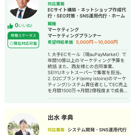
MEO実績累計2000社以上 ・WEB広告
対応業務
実績累計160社以上 ・SNS運用実績累
ECサイト構築・ネットショップ作成代
計150社以上 ・GA4導入実績累計50社
行・SEO対策・SNS運用代行・ホーム
以上 ・BigQuery導入実績累計30社以
ページ制作・作成・リスティング広告
職種
0
上 【SEO実績一覧】 対応領域(内部
いいね!
運用代行
マーケティング
SEO/外部SEO/コンテンツSEO※いずれ
マーケティングプランナー
稼働ステータス
もコンサル~ディレクション~実装まで
5,000円～10,000円
希望時給単価
対応可、リニューアルや新規サイト立
◎現在対応可能
ち上げ時のSEOも可、規模感は小規模~
1. 大手ECモール（現auPayMarket）で
大規模サイトまで経験あり) ・EC(アパ
年間10億以上のマーケティング予算を
レル50社以上/フラワーショップ/作業
統括 また、西友様との合同事業、
用品/印刷通販/業務用品/オフィス家具)
SEIYUネットスーパーで集客を担当。
・エンタメ(メディアサイト/音楽配信サ
2. D2Cブランド(eimy istoire)のマーケ
イト) ・HR,採用,求人系(求人広告メデ
ティング/システム責任者としてEC売上
ィア/採用代行) ・美容（医療脱毛/美容
を月間1500万→月間2億程度まで成長
整形） ・不動産(ポータルサイト/レン
させる 3. ココナラでマーケティング責
タルオフィスのポータルサイト/レンタ
任者として - Web広告/CRMなどの デ
ル倉庫-業務用&個人用) ・進学系（大
ジタルマーケティング - TVCMを中心
学受験&オープンキャンパスのポータル
としたマスマーケ 両面を組み合わせ
サイト） ・メーカー系（電子部品メー
出水 孝典
マーケティングを実施 独立後はECコン
カー） ・セキュリティ会社 ・家事代行
サルとして ・ECコンサル（集客～
・老人ホームポータルサイト ・合宿免
システム開発・SNS運用代行
対応業務
CRM全般） ・ECへのAI活用 ・AI顧問
許ポータルサイト ・墓石、石材、霊園