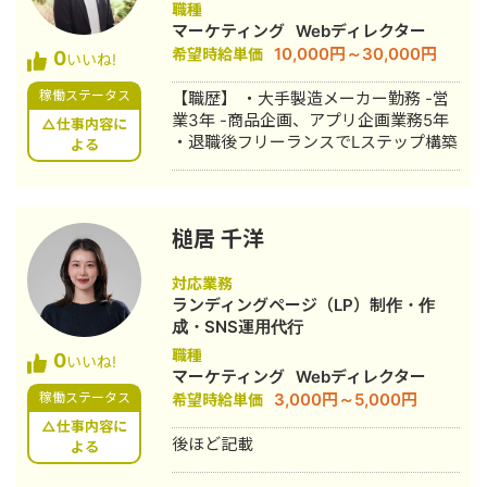
職種
を実施
・ショッピングモール ・飲食チェーン
マーケティング
Webディレクター
【WEB広告運用実績一覧】 ・対応媒体
10,000円～30,000円
希望時給単価
0
（Google/Yahoo!/Meta/TikTok/LINE/Ama
いいね!
その他） ・EC（生活雑貨/食品/工具系
稼働ステータス
【職歴】 ・大手製造メーカー勤務 -営
パーツ/アパレル/家具/印刷/時計/他）
業3年 -商品企画、アプリ企画業務5年
・高級時計 ・不動産業 ・リフォーム
△仕事内容に
・退職後フリーランスでLステップ構築
よる
(ファストリフォーム&増築改築) ・住宅
販売（注文住宅、住宅展示場、一棟マ
ンション） ・庭づくり、外構 ・店舗デ
ザイン、店舗施工 ・不用品回収、ゴミ
屋敷、遺品整理 ・特殊清掃 ・水道修理
槌居 千洋
・クリニック（歯医者、美容皮膚科な
ど） ・車検 ・冠婚葬祭（葬儀、結婚式
対応業務
場） ・学習塾 ・ジム系（スポーツジ
ランディングページ（LP）制作・作
ム、パーソナルトレーニングジム） ・
成・SNS運用代行
シミュレーターゴルフ、ステップゴル
職種
0
いいね!
フ ・介護系（老人ホーム、訪問介護）
マーケティング
Webディレクター
・司法書士 ・オフィス系（レンタルオ
3,000円～5,000円
稼働ステータス
希望時給単価
フィス、貸し会議室） ・飲食業 ・スピ
△仕事内容に
リチュアル系 ・システム開発会社 ・液
後ほど記載
よる
化石油ガス販売事業 ・ファイナンシャ
ルプランナー ・セミナー系 ・求人系