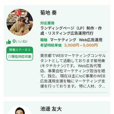
【Googleアナリティクス、BigQuery
導入実績一覧】 業務範囲：GA4設定&
運
菊地 奏
用/BigQuery/LookerStudio/BigQuery
と基幹システム,CRM,会計システム,広
対応業務
告媒体等の紐付け 〜〜Googleアナリテ
ランディングページ（LP）制作・作
ィクス(GA,GA4)構築実績〜〜 ・
成・リスティング広告運用代行
EC（生活雑貨/食品/アパレル/家具/化粧
マーケティング
Web広告運用
職種
0
いいね!
品/自動車部品/薬品/時計/ジュエリー）
3,000円～5,000円
希望時給単価
・不動産(賃貸ポータル/不動産投資) ・
稼働ステータス
Saas系（メッセージアプリ/WEB会議
東京都でWEBマーケティングコンサル
◎現在対応可能
アプリ/レンタルサーバー） ・スケジュ
タントとして活動しております菊地奏
ール管理ツール ・金融（生命保険/火災
(キクチカナン)です。 Web広告代理
保険/資産運用など） ・学校（大学/予
店、事業会社マーケティング担当を経
備校） ・メディアサイト ・レジャー系
て、独立。 現在は主にtoC事業のWEB
（旅行代理店/登山/スキー） ・監査法
広告運用支援を軸にマーケティング支
人 ・通信系BtoB ・医療系(クリニック/
援を行っております。 特に人材、クリ
薬品) ・ブライダル ・人材系(転職相談)
ニック、士業、などのリード獲得型広
・ウォーターサーバー ・スポーツジム
告を得意としております。
・宅食 ・セミナー系 ・BtoB（コンサ
ル会社/自動車用部品メーカー/美容室向
池邊 友大
け業務用卸） 〜〜BigQuery構築実
績〜〜 ・EC（アパレル/ 化粧品）7~8