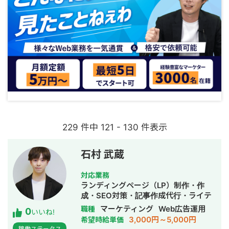
229 件中 121 - 130 件表示
石村 武蔵
対応業務
ランディングページ（LP）制作・作
成・SEO対策・記事作成代行・ライテ
ィング・ホームページ制作・作成・バ
マーケティング
Web広告運用
職種
0
いいね!
ナー制作・デザイン・ロゴデザイン・
3,000円～5,000円
希望時給単価
作成・リスティング広告運用代行・オ
稼働ステータス