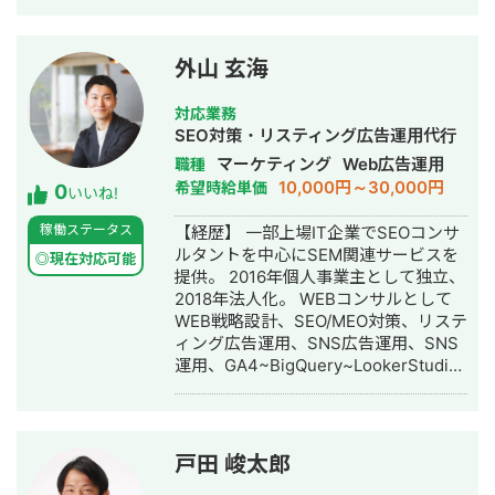
への昇格 ・人材、BtoBSaaS、教育、
をお持ちいただけたらご連絡いただけ
のビジネスの成長を加速させるパート
店舗・イベント集客など幅広い業界で
ますと幸いです。
ナーをお探しでしたら、ぜひご連絡く
広告成 果の改善に従事 ▼2025年3月～
ださい。 初回カウンセリングでは、現
外山 玄海
・フリーランスとして独立 ・WEB広告
状の課題や目標をお伺いし、具体的な
運用を中心にWEBマーケティング支援
改善案をご提案いたします。 一緒に、
対応業務
に従事 ・マーケティング業務への生成
あなたのビジネスを次のステージへ導
SEO対策・リスティング広告運用代行
AI活用に関する研修やコンサルティン
きましょう。
マーケティング
Web広告運用
職種
グも実施中
10,000円～30,000円
希望時給単価
0
いいね!
稼働ステータス
【経歴】 一部上場IT企業でSEOコンサ
ルタントを中心にSEM関連サービスを
◎現在対応可能
提供。 2016年個人事業主として独立、
2018年法人化。 WEBコンサルとして
WEB戦略設計、SEO/MEO対策、リステ
ィング広告運用、SNS広告運用、SNS
運用、GA4~BigQuery~LookerStudio
構築、CRM構築、MA構築など多岐に
渡る案件を経験。 現在は会社で各領域
の業界トップクラス人材を抱えてお
り、領域毎に担当を分けています。
戸田 峻太郎
【実績】 ・SEO実績累計70社以上 ・