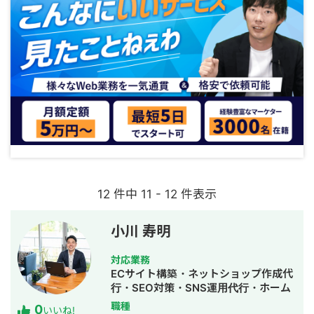
12 件中 11 - 12 件表示
小川 寿明
対応業務
ECサイト構築・ネットショップ作成代
行・SEO対策・SNS運用代行・ホーム
ページ制作・作成
職種
0
いいね!