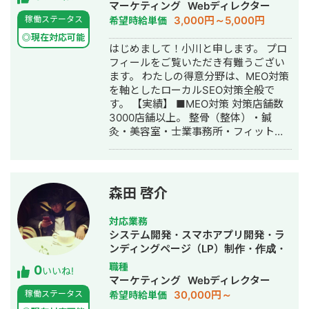
マーケティング
Webディレクター
3,000円～5,000円
稼働ステータス
希望時給単価
◎現在対応可能
はじめまして！小川と申します。 プロ
フィールをご覧いただき有難うござい
ます。 わたしの得意分野は、MEO対策
を軸としたローカルSEO対策全般で
す。 【実績】 ■MEO対策 対策店舗数
3000店舗以上。 整骨（整体）・鍼
灸・美容室・士業事務所・フィットネ
スジム・病院・雑貨小売・害虫駆除・
何でも屋・お花屋などの、個人店か
ら、 数十店舗～1000店舗規模の多店舗
展開されている企業様の実績も多数ご
森田 啓介
ざいます。 【特徴・強み】 ■成果実
績：対策後、IMPが伸びなかった店舗
対応業務
様は1店舗もございません。※IMPの数
システム開発・スマホアプリ開発・ラ
値＝売上直結ではございませんが、ほ
ンディングページ（LP）制作・作成・
とんどのcaseで全ての販促施策に好影
Youtubeチャンネル運営代行・立ち上
職種
0
響が出る結果に繋がっております。
いいね!
げ・ECサイト構築・ネットショップ作
マーケティング
Webディレクター
■Google利用規約を遵守すること。い
成代行・SEO対策・新規事業立上・
30,000円～
稼働ステータス
希望時給単価
ままでのMEO業界は、強引な営業手法
SNS運用代行・記事作成代行・ライテ