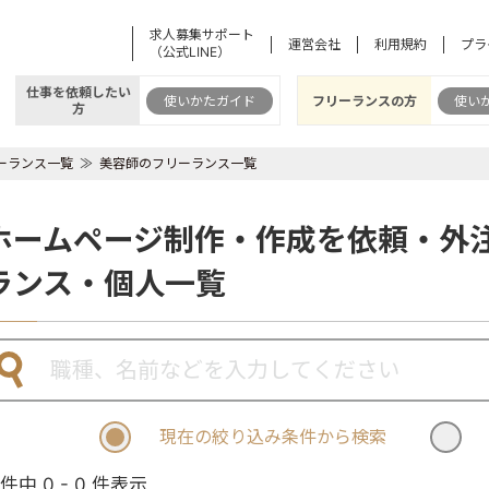
求人募集サポート
運営会社
利用規約
プラ
（公式LINE）
仕事を依頼したい
使いかたガイド
フリーランスの方
使い
方
ーランス一覧
美容師のフリーランス一覧
ホームページ制作・作成を依頼・外
ランス・個人一覧
現在の絞り込み条件から検索
 件中 0 - 0 件表示