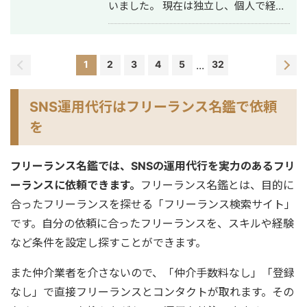
いました。 現在は独立し、個人で経営
Zoom・Google Meet・チャットツー
コンサルティングをメインに、複数の
ルを駆使し、北海道から沖縄まで全国
企業の支援を行っています。 戦略立
の経営者・個人事業主をサポートして
案、業務改革、採用支援、IT導入な
います。 「制約の中で最大の成果を出
ど、幅広いプロジェクトをリードし、
す」──これは障害を持つ私が日々実
1
2
3
4
5
...
32
数々の成功に貢献してきました。 特に
践してきたことであり、中小企業の経
課題解決や業務効率化においては、深
営改善と同じ考え方だと思っていま
い専門知識と豊富な経験を有していま
す。だからこそ、コスト・人手・時間
SNS運用代行はフリーランス名鑑で依頼
す。 また、社内のプロジェクトマネジ
が限られた環境でもリアルな提案がで
を
メント経験もあります。 新規事業の立
きます。 こんな方にご連絡ください 経
ち上げ時、提案資料の作成から営業管
営課題はあるが、何から手をつければ
理、契約後の業務管理まで全てを統括
いいかわからない デザインと経営の相
フリーランス名鑑では、SNSの運用代行を実力のあるフリ
し、３年で事業部売上3億円を達成しま
談を別々にするのが面倒 地方在住で良
した。 高い問題解決能力とコミュニケ
ーランスに依頼できます。
フリーランス名鑑とは、目的に
質な相談相手が見つからない コストを
ーション能力を活かし、クライアント
抑えつつ、本質的な改善をしたい 正直
合ったフリーランスを探せる「フリーランス検索サイト」
の課題を明確化し、最適な解決策を提
に、気を使わず話せる相手を探してい
です。自分の依頼に合ったフリーランスを、スキルや経験
供します。 課題解決を主として行うた
る 対応可能なサービス一覧 Webサイト
め、業界を問わず全業種に対応してい
制作：ホームページ制作、LP制作 経営
など条件を設定し探すことができます。
ます。 生産管理や業務効率化、売上ア
相談：課題可視化・図解・優先順位整
ップから、人事の採用支援まで、経営
理・戦略立案サポート バナー制作：広
また仲介業者を介さないので、「仲介手数料なし」「登録
に係るすべての業について改善を行
告バナー・SNS投稿画像・ヘッダー・
なし」で直接フリーランスとコンタクトが取れます。その
い、企業の成長につなげます。
アイコン 動画制作： ショート動画