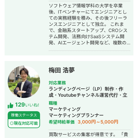
ン・作成・イラスト制作・動画制作・
ソフトウェア情報学科の大学を卒業
動画編集・AI活用
後、ITベンチャーにてエンジニアとし
ての実務経験を積み、その後フリーラ
ンスエンジニアとして独立。 これま
で、金融系スタートアップ、CROシス
テム開発、法務向けSaaSシステム開
発、AIエージェント開発など、複数の
スタートアップ・事業会社のシステム
開発に携わってきました。 主にRuby
on Railsを用いたバックエンド開発を
得意としており、要件定義、設計、実
梅田 浩夢
装、本番リリース、運用改善まで一貫
して対応しています。 特に、仕様が複
対応業務
雑な業務システムや、要件がまだ固ま
ランディングページ（LP）制作・作
りきっていない新規開発において、事
成・Youtubeチャンネル運営代行・立
業目的を整理しながら、正確にスピー
ち上げ・SEO対策・SNS運用代行・記
職種
129
ド感を持って形にしていくことを強み
いいね!
事作成代行・ライティング・ホームペ
マーケティング
としています。 いまはスタートアップ
ージ制作・作成・リスティング広告運
マーケティングプランナー
稼働ステータス
案件にてAIエージェント開発にも携わ
用代行・オウンドメディア制作・構
3,000円～5,000円
希望時給単価
っており、AI活用した業務効率化、新
◎現在対応可能
築・運用代行
機能開発、既存プロダクトへのAI機能
買取サービスの集客が得意です。 「貴
の組み込みなどにも対応しています。