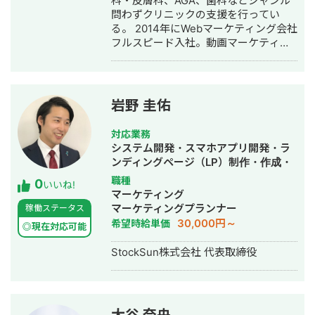
科・皮膚科、AGA、歯科などジャンル
行・動画制作・動画編集・営業代行
問わずクリニックの支援を行ってい
る。 2014年にWebマーケティング会社
フルスピード入社。動画マーケティン
グ事業部立ち上げや、PR・SNS・SEO
の部署マネージャーを務める。営業職
として社内MVPを獲得。4年間在籍し
独立。 独立後はフリーランスとなり、
岩野 圭佑
フロントエンドエンジニア兼総合Web
マーケターとして活動。現在はWebコ
対応業務
ンサルティング会社を創設し、法人と
システム開発・スマホアプリ開発・ラ
してStockSunに参画。
ンディングページ（LP）制作・作成・
Youtubeチャンネル運営代行・立ち上
職種
0
いいね!
げ・ECサイト構築・ネットショップ作
マーケティング
成代行・SEO対策・新規事業立上・
マーケティングプランナー
稼働ステータス
SNS運用代行・ホームページ制作・作
30,000円～
希望時給単価
◎現在対応可能
成・リスティング広告運用代行・動画
制作・動画編集
StockSun株式会社 代表取締役