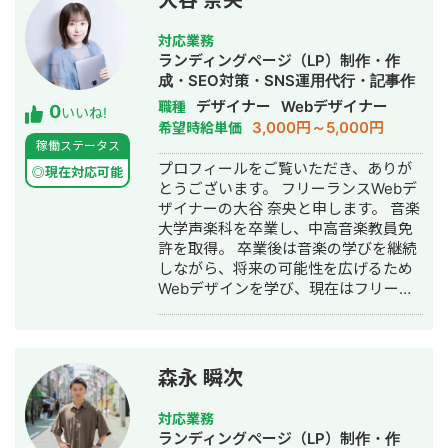
大谷 奈央
対応業務
ランディングページ（LP）制作・作
成・SEO対策・SNS運用代行・記事作
成代行・ライティング・ホームページ
デザイナー
Webデザイナー
職種
0
いいね!
制作・作成・バナー制作・デザイン・
3,000円～5,000円
希望時給単価
AI活用
稼働ステータス
プロフィールをご覧いただき、ありが
◎現在対応可能
とうございます。 フリーランスWebデ
ザイナーの大谷 奈央と申します。 音楽
大学声楽科を卒業し、中高音楽教員免
許を取得。 卒業後は音楽の学びを継続
しながら、将来の可能性を広げるため
Webデザインを学び、現在はフリーラ
ンスWebデザイナーとして活動してい
ます。 【現在の業務内容】 ・HP（ホ
ームページ） ・LP（ランディングペー
ジ） ・広告バナー ・名刺 ・チラシ ・
森永 瞬次
パンフレット ・SNS画像 など
デザインは単に見た目を整えるだけで
対応業務
はなく、クライアント様の想いやサー
ランディングページ（LP）制作・作