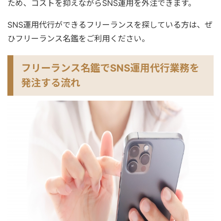
（SNS・採用・商品紹介） 印刷物：名
ため、コストを抑えながらSNS運用を外注できます。
刺・パンフレット・チラシ・会社案内
記事：金融記事、人事記事 その他：フ
SNS運用代行ができるフリーランスを探している方は、ぜ
ロー図・組織図・提案資料のビジュア
ひフリーランス名鑑をご利用ください。
ル化 AI使用可：Gensparkをはじめと
するAIツールの使用経験があります。
対応エリア・連絡方法 オンライン： 全
フリーランス名鑑でSNS運用代行業務を
国どこでも対応（Zoom / Google Meet
/ チャット） 対面： 交通費をご負担い
発注する流れ
ただける場合、全国対応可能 📩 まずは
お気軽にメッセージをお送りくださ
い。 「どんな相談ができますか？」と
いう問い合わせだけでも大歓迎です。
初回は状況をお聞きするだけのご相談
も承ります。