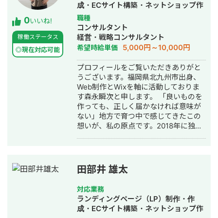
ビスの魅力を届けるための手段だと考
成・ECサイト構築・ネットショップ作
えています。 だからこそ、丁寧なヒア
成代行・SEO対策・SNS運用代行・ホ
職種
0
リングを通して課題や目的を整理した
いいね!
ームページ制作・作成・オウンドメデ
コンサルタント
上でのデザイン提案を大切にしていま
ィア制作・構築・運用代行
経営・戦略コンサルタント
稼働ステータス
す。 音楽大学で培った表現力や、教員
5,000円～10,000円
希望時給単価
免許取得の過程で身につけた「伝える
◎現在対応可能
力」を活かし、ユーザーの行動を促
プロフィールをご覧いただきありがと
し、成果に直結するデザインを制作い
うございます。福岡県北九州市出身、
たします。 これまでに制作した実績を
Web制作とWixを軸に活動しておりま
ポートフォリオにまとめております。
す森永瞬次と申します。 「良いものを
https://fori.io/designer-nao （掲載可
作っても、正しく届かなければ意味が
能なもののみとなります） どうぞ、よ
ない」地方で育つ中で感じてきたこの
ろしくお願いいたします。
想いが、私の原点です。2018年に独立
し、当時まだ黎明期だったノーコード
ツール「Wix」にいち早く可能性を見
出して以来、一貫してWixと向き合い
続けてきました。 これまでに400サイ
田部井 雄太
ト以上、250社を超える企業のWeb制
作と事業成長支援に携わってまいりま
対応業務
した。Wixの認定パートナーとして国
ランディングページ（LP）制作・作
内最高位の「レジェンドレベル」、そ
成・ECサイト構築・ネットショップ作
してWix Studioの国内導入実績No.1と