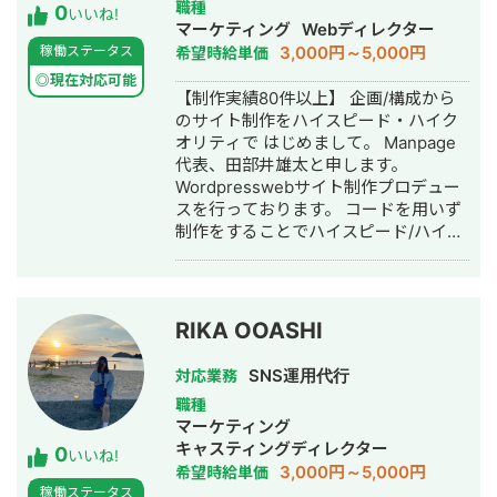
成代行・SNS運用代行・ホームページ
職種
0
いう評価をいただいております。 私が
いいね!
制作・作成・動画制作・動画編集・営
マーケティング
Webディレクター
何より大切にしているのは、「作って
業代行
3,000円～5,000円
稼働ステータス
希望時給単価
終わり」にしないことです。ホームペ
ージは公開してからが本番で、24時間
◎現在対応可能
【制作実績80件以上】 企画/構成から
働く営業マンとして成果を生み続ける
のサイト制作をハイスピード・ハイク
設計こそが価値だと考えています。デ
オリティで はじめまして。 Manpage
ザインだけでなくSEO・マーケティン
代表、田部井雄太と申します。
グまで一気通貫で、お客様の事業成長
Wordpresswebサイト制作プロデュー
に本気で伴走することを信条としてい
スを行っております。 コードを用いず
ます。 Wixのこと、Web集客のこと、
制作をすることでハイスピード/ハイク
そして「成果の出るサイト」づくりに
オリティでのサイト制作を実現するこ
ついて、現場で得た一次情報をこれか
とをポリシーとしております。 また、
らも発信してまいります。何卒よろし
編集方法をお伝えすることにより、月
くお願いいたします。
額費用の一切かからないサイト制作を
RIKA OOASHI
行なっております。 制作実績はこちら
です。 アフロリゾート様
SNS運用代行
対応業務
https://afroresort.com/ ホワイトニン
職種
グプラス様 http://whitening-plus.net/
マーケティング
山陽重機株式会社様
キャスティングディレクター
0
http://xs895320.xsrv.jp/ 有限会社KYK
いいね!
3,000円～5,000円
希望時給単価
様 http://ks211228.wpx.jp/ etc.... 迅速
稼働ステータス