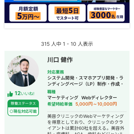
315 人中 1 - 10 人表示
川口 健作
対応業務
システム開発・スマホアプリ開発・ラ
ンディングページ（LP）制作・作成・
Youtubeチャンネル運営代行・立ち上
職種
12
いいね!
げ・ECサイト構築・ネットショップ作
マーケティング
Webディレクター
成代行・SEO対策・新規事業立上・
5,000円～10,000円
稼働ステータス
希望時給単価
SNS運用代行・記事作成代行・ライテ
◎現在対応可能
ィング・ホームページ制作・作成・バ
美容クリニックのWebマーケティング
ナー制作・デザイン・ロゴデザイン・
を得意としており、クリニックのクラ
作成・リスティング広告運用代行・オ
イアントは累計60社を超える。美容外
ウンドメディア制作・構築・運用代