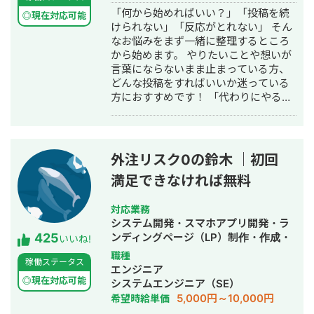
なレスポンスかつ真摯な対応を心がけ
「何から始めればいい？」「投稿を続
ております。 ご縁をいただけた際には
◎現在対応可能
けられない」「反応がとれない」 そん
末永くお付き合いができれば幸甚で
なお悩みをまず一緒に整理するところ
す。 どうぞよろしくお願い致します。
から始めます。 やりたいことや想いが
土日休日や深夜早朝など、 お客様のニ
言葉にならないまま止まっている方、
ーズにできる限り柔軟に対応させてい
どんな投稿をすればいいか迷っている
ただきます。 お急ぎの案件等もお気軽
方におすすめです！ 「代わりにやる」
にご相談ください。 ちなみに仕事とは
だけでなく、悩みをほぐしながら一緒
関係ないのですが、
に進んでいく伴走型のサポートが私の
2020/12/15~2021/8/28でヒッチハイク
スタイルです。 あなたのブランドの世
で47都道府県を縦断しております。 ど
界観や想いを大切に、長く続けられる
の県出身の方にも話題を合わせられま
外注リスク0の鈴木 ｜初回
運用を一緒に育てていきます。 【こん
す笑 よろしくお願い致します！
満足できなければ無料
な方におすすめ】 ・SNSを始めたいけ
ど何から手をつければいいかわからな
い ・投稿はできているけど反応が取れ
対応業務
ない、続かない ・自分の世界観やブラ
システム開発・スマホアプリ開発・ラ
425
ンドをちゃんと伝えたい まずはお気軽
ンディングページ（LP）制作・作成・
いいね!
にご相談ください。
ECサイト構築・ネットショップ作成代
職種
稼働ステータス
行・SEO対策・新規事業立上・SNS運
エンジニア
用代行・記事作成代行・ライティン
◎現在対応可能
システムエンジニア（SE）
グ・翻訳・ホームページ制作・作成・
5,000円～10,000円
希望時給単価
バナー制作・デザイン・ロゴデザイ