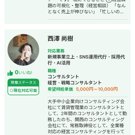
な事例が複数あり。 ・StockSun営業
題の可視化・整理（経営相談） 「なん
代行サービス「カリトルくん」、
となく売上が伸びない」「忙しいのに
StockSunサロンの広告運用を担当。
利益が出ない」──そんな言語化しに
・ベンチャー企業~大手企業のWebマ
くい悩みを、図解とデータで整理しま
ーケティング支援に携わり、Web広告
す。問題の場所・原因・優先順位を一
運用、LP制作を担当。費用対効果を
緒に明確にする、それが私の仕事の出
1.5〜2倍に改善するなど多数。 #SEO
西澤 尚樹
発点です。 ②デザイン制作（実行支
・インターン先にて自社サイトのSEO
援） 課題が見えたら、次は「動かす」
対策を1人で担当し、月間アクセス数を
対応業務
フェーズ。バナー広告・SNS画像・名
約7倍(3,000→約22,000)、月間問い合
新規事業立上・SNS運用代行・採用代
刺・パンフレット・ショート動画・サ
わせ件数を1件から4〜5件まで成長。
行・AI活用
ムネイル・アイコン・ヘッダーなど、
・人材系SEOメディアにてKW「商標名
職種
0
中小企業の販促・採用・ブランディン
+評判」で1位、「転職エージェント お
いいね!
コンサルタント
グに必要なデザインを制作します。 →
すすめ」で10位以内を獲得。
経営・戦略コンサルタント
稼働ステータス
相談だけ・制作だけ、どちらのご依頼
#YouTube ・法人向けYouTubeチャン
5,000円～10,000円
希望時給単価
も歓迎します。 私について 元大手企業
ネル運営に立ち上げ時から携わり、チ
◎現在対応可能
の正社員として、複数の事業部でプロ
ャンネル登録者数4,000人、月間商談獲
大手中小企業向けコンサルティング会
ジェクト推進・課題解決を経験。その
得10〜15件達成。 →企画、台本作成、
社にて賃貸管理業のコンサルタントと
後、身体障害を持ちながら独立し、小
撮影、編集、分析全て担当。 ■ 主な経
して、2年間のコンサルタントとして勤
さなデザイン事務所の一人社長として
験業界 ・買取サービス ・不用品回収
務したのち、関西のコンサルティング
活動しています。 移動に制約があるた
・人材紹介：toC/toBいずれも経験あり
会社にて、常務取締役として、全業種
め、すべてのやり取りをオンラインで
・営業代行 ・SaaS ・広告代理店 ・飲
対応の経営コンサルティングを行って
完結できる体制を整えてきました。
食店 ・官公庁