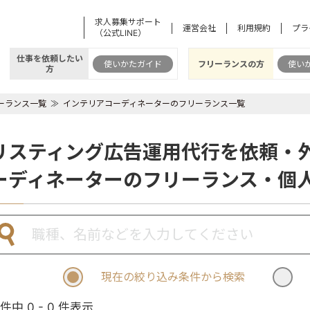
求人募集サポート
運営会社
利用規約
プラ
（公式LINE）
仕事を依頼したい
使いかたガイド
フリーランスの方
使い
方
ーランス一覧
インテリアコーディネーターのフリーランス一覧
リスティング広告運用代行を依頼・
ーディネーターのフリーランス・個
現在の絞り込み条件から検索
 件中 0 - 0 件表示