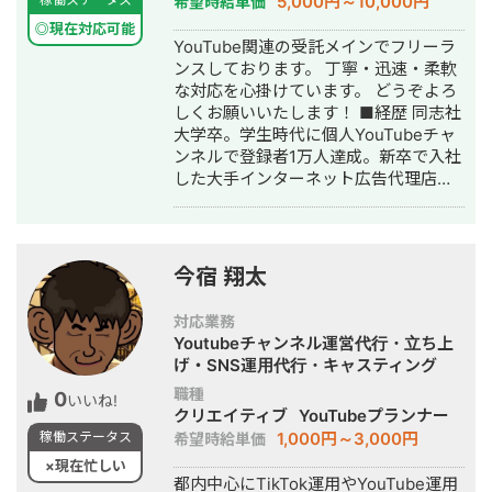
5,000円～10,000円
希望時給単価
◎現在対応可能
YouTube関連の受託メインでフリーラ
ンスしております。 丁寧・迅速・柔軟
な対応を心掛けています。 どうぞよろ
しくお願いいたします！ ■経歴 同志社
大学卒。学生時代に個人YouTubeチャ
ンネルで登録者1万人達成。新卒で入社
した大手インターネット広告代理店に
てSEO、インフルエンサーマーケティ
ングに従事し、その後独立。フリーラ
ンスとしてStockSun社に参画し
YouTubeを始めたい企業の支援をして
今宿 翔太
おります。 大阪府大阪市出身 同志社大
学 経済部 経済学科 卒 株式会社セプテ
対応業務
ーニ 2年 独立しフリーランスとして4
Youtubeチャンネル運営代行・立ち上
年目 ■実績 ・YouTube最高動画再生数
げ・SNS運用代行・キャスティング
290万再生数 ・YouTubeチャンネル登
職種
0
録者数2,5万人 ・企業YouTube動画制
いいね!
クリエイティブ
YouTubeプランナー
作1000本以上納品
1,000円～3,000円
稼働ステータス
希望時給単価
×現在忙しい
都内中心にTikTok運用やYouTube運用