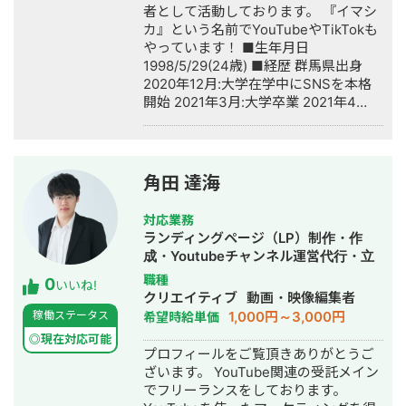
者として活動しております。 『イマシ
カ』という名前でYouTubeやTikTokも
やっています！ ■生年月日
1998/5/29(24歳) ■経歴 群馬県出身
2020年12月:大学在学中にSNSを本格
開始 2021年3月:大学卒業 2021年4
月:Web広告代理店2社でインターン 企
業個人向けTikTok運用代行・コンサル
開始 2022年4月:現在はTikTok運用代
行者兼現役インフルエンサーです。
角田 達海
Tiktokをはじめとするショートムービ
ーSNSの運用代行・作成を得意としま
対応業務
す。 ■TikTok運用代行 ・飲食店TikTok
ランディングページ（LP）制作・作
運用→月間100万再生→認知集客拡大/
成・Youtubeチャンネル運営代行・立
求人2人成功 ・個人インフルエンサー
ち上げ・SNS運用代行・キャスティン
職種
0
のシナリオ作成→Fw1万人 その他:美容
いいね!
グ・ホームページ制作・作成・バナー
クリエイティブ
動画・映像編集者
系や人材系アカウントの運用実績支援
制作・デザイン・イラスト制作・動画
1,000円～3,000円
稼働ステータス
希望時給単価
あり ■その他できること ・YouTubeチ
制作・動画編集
ャンネルレギュラー/スポット出演 ・動
◎現在対応可能
プロフィールをご覧頂きありがとうご
画の企画/台本作成（YouTube/TikTok
ざいます。 YouTube関連の受託メイン
どちらでも対応可能です） ・
でフリーランスをしております。
YouTube/TikTok初期のアカウント戦略