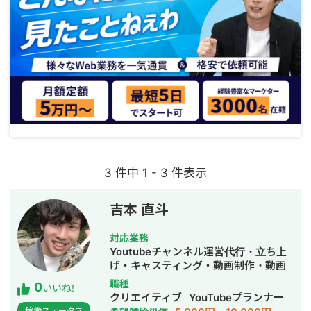
3 件中 1 - 3 件表示
吉本 直斗
対応業務
Youtubeチャンネル運営代行・立ち上
げ・キャスティング・動画制作・動画
編集
職種
0
いいね!
クリエイティブ
YouTubeプランナー
稼働ステータス