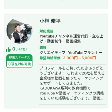
の課題を解決致します。 ご興味があり
成長させました。 🖱️ サムネイルクリッ
ましたら、お気軽にご連絡ください。
ク率：5.4％ ⇒ 7.1％ ターゲットの関心
を引く訴求に絞り、流入の入り口を大
幅に強化。「最初の壁」を圧倒的な確
小林 脩平
率で突破しています。 🚀 平均視聴回
数：2,349回 ⇒ 3,852回（1.6倍増）
対応業務
🔵【実績２】採用特化型YouTubeチャ
Youtubeチャンネル運営代行・立ち上
ンネル運用支援 「再生数」を追うだけ
げ・動画制作・動画編集
でなく、「内定承諾」という経営指標
職種
0
いいね!
に直結させた支援実績です。創業2年目
クリエイティブ
YouTubeプランナー
のベンチャー企業様において、以下の
3,000円～5,000円
稼働ステータス
希望時給単価
成果を達成しました。 ▼ 支援による採
◎現在対応可能
用成功実績 YouTubeを戦略的に活用
プロフィールをご覧いただきありがと
し、以下の優秀層を含む計9名の採用成
うございます！ これまで20社を超える
功（内定承諾済み）に大きく貢献しま
企業様の動画を使ったマーケティング
した。 🔸 旧帝大（九州大学ほか） 🔸
をサポートしてきました。
海外著名大学（テンプル大、サンディ
KADOKAWA系列の教育機関で
エゴ州立大、アムステルダム大ほか多
YouTubeや動画マーケティングの講義
数） 💬 クライアント様の評価 「選考
をしていた経験もございます。 動画制
過程の候補者全員に動画を共有するこ
作やYouTubeチャンネルの運用におい
とで、志望度が劇的に向上しました。
て 企画/撮影/動画編集/データ分析まで
実際に入社を決めたメンバー全員が