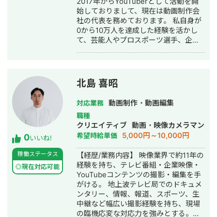
2017年からYouTuberとして活動を開
ることが可能です。
始しておりまして、現在は動画制作会
社の代表を務めております。 私自身が
0から10万人を達成した経験を活かし
て、芸能人やプロスポーツ選手、企業
様のチャンネル立ち上げから運用まで
一気通貫で任せていただいておりま
す。 編集チームも組んでいるので、毎
日投稿などの案件にも対応可能です。
北島 喜昭
その他、英検1級・TOEIC925点を保有
しているため、英語を使用する案件に
動画制作・動画編集
対応業務
も対応できます。 ▼YouTuberとして
職種
の変遷 2017年 05月 独立・YouTube
クリエイティブ
動画・映像カメラマン
動画投稿開始 2018年 07月 チャンネ
5,000円～10,000円
希望時給単価
0
ル登録者1万人 2018年 12月 UUUMに
いいね!
所属 2019年 05月 チャンネル登録者5
稼働ステータス
【経歴/業務内容】 映像業界で約11年の
万人 2020年 12月 チャンネル登録者
経験を持ち、テレビ番組・企業映像・
10万人 2021年 07月 総再生回数 1億
◎現在対応可能
YouTubeコンテンツの撮影・編集を手
回 2023年 05月 総再生回数 1億5,000
がける。 地上波テレビ局でのドキュメ
万回 2024年 08月 Redare株式会社を
ンタリー、情報、報道、スポーツ、生
設立
中継など幅広い撮影経験を持ち、現場
の臨機応変な対応力を強みとする。