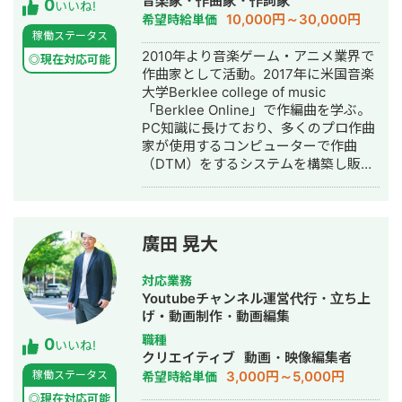
音楽家・作曲家・作詞家
0
ルの共有、異文化理解の促進をサポー
いいね!
10,000円～30,000円
希望時給単価
トしています。 ・経歴 高校を中退後、
稼働ステータス
建設業界に従事。その後、クリエイテ
2010年より音楽ゲーム・アニメ業界で
ィブな仕事に携わりたいという思いか
◎現在対応可能
作曲家として活動。2017年に米国音楽
ら映像業界へ転身。大手映像制作会社
大学Berklee college of music
での経験を経て、2022年にL.Forward
「Berklee Online」で作編曲を学ぶ。
株式会社を設立。現在、映像制作歴は8
PC知識に長けており、多くのプロ作曲
年に及びます。 ・実績 1.大手求人サイ
家が使用するコンピューターで作曲
トに掲載される採用動画の制作多数 2.
（DTM）をするシステムを構築し販
大手不動産会社のモデルルームで公開
売。多くの著名作曲家の自宅スタジオ
するシアター動画の制作多数 3.某有名
をプロデュースする。 2019年よりコロ
シャンプーの広告動画制作 4.登録者50
ナの影響で映像編集の分野にも関わ
万人超えのYouTuberの動画制作 5.外国
り、複数台カメラによる撮影（最大4
人労働者向けの定着支援サービスの開
廣田 晃大
台）から編集・MA（音声編集）まで一
発および運用
括のパッケージでの業務を開始。 【主
対応業務
な作品実績】 ■TVアニメ「のうりん」
Youtubeチャンネル運営代行・立ち上
挿入歌 「コードレス☆照れ☆
げ・動画制作・動画編集
PHONE」草壁ゆか（CV:田村ゆかり）
職種
0
※オリコンデイリー最高位５位 ※オリ
いいね!
クリエイティブ
動画・映像編集者
コンウィークリー最高位１２位 ■バン
3,000円～5,000円
稼働ステータス
希望時給単価
ダイナムコゲームス 様 ゲーム「太
鼓の達人」ナムコオリジナル「蒼の旋
◎現在対応可能