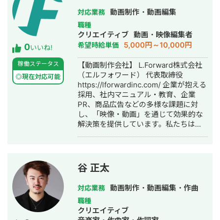
ど、目的に応じて「今、貴社が作るべ
（商談）や、トレーニングの提供 2021
き最適な映像」をご提案します。 ✉️ お
動画制作・動画編集
対応業務
年〜現在 フリーランスとして、動画編
問い合わせ・ご相談 「映像で何かでき
職種
集→YouTube運用・サポートに従事 動
ないか」とぼんやり考えている段階で
クリエイティブ
動画・映像編集者
画編集講座で、ソフトの使い方を学習
も、全く問題ありません。 ■ 個別に
5,000円～10,000円
希望時給単価
0
してYouTube編集の案件を受注 現在
いいね!
「限定公開」の実績をお見せします 守
は、以下の業務をメインに行なってお
秘義務の関係上、ここには掲載できな
稼働ステータス
【動画制作会社】 L.Forward株式会社
ります。
いタクシー広告映像や、企業プロモー
（エルフォワード） 代表取締役
◎現在対応可能
ション映像の実績が多数ございます。
https://lforwardinc.com/ 企業が抱える
メッセージをいただければ、貴社の業
採用、社内マニュアル・教育、企業
界に近い実例を個別にお送りいたしま
PR、商品広告などの多様な課題に対
す。 無理な勧誘は一切いたしません。
し、「映像・動画」を通じて効果的な
まずは「これってどうなの？」という
解決策を提供しています。私たちは、
雑談から、気軽にお話しさせてくださ
クライアントとの丁寧なヒアリングを
い。
通じてニーズを深く理解し、最適な提
案を行います。進捗管理も透明性を保
ち、プロジェクト全体に安心感を提供
谷 正太
しつつ、課題解決に向けた真摯な姿勢
と迅速な対応を心がけています。 さら
動画制作・動画編集・作曲
対応業務
に、外国人労働者の定着を支援するサ
職種
ービスの開発と運用も行っており、動
クリエイティブ
画を活用して企業文化や業務マニュア