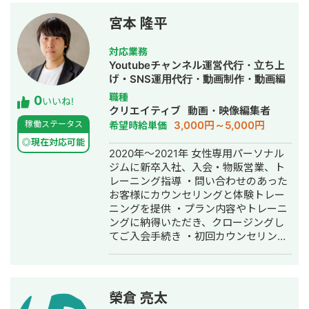
一気通貫でサポートいたします。 お客
『YouTubeの影響が大きかった』と断
様の商品やサービスをきちんと理解
言しています。」 🌎 幅広い業界・多様
宮本 隆平
し、それをユーザーに好きになっても
な映像形態への対応実績 YouTubeに限
らえるストーリーを一緒に考えます。
らず、タクシー広告、企業PV、サービ
対応業務
ス紹介動画など、目的に応じた高品質
Youtubeチャンネル運営代行・立ち上
なクリエイティブ制作が可能です。
げ・SNS運用代行・動画制作・動画編
【対応実績ジャンル例】 ■ 教育・語
集
職種
0
いいね!
学・資格（登録者数十万人規模の大型
クリエイティブ
動画・映像編集者
チャンネル等） ■ 住宅・不動産・リフ
3,000円～5,000円
稼働ステータス
希望時給単価
ォーム（全国各地の工務店等） ■ 最先
◎現在対応可能
端技術・XR・メタバース（B2Bサービ
2020年〜2021年 女性専用パーソナル
ス紹介映像） ■ フランチャイズ・清
ジムに新卒入社、入会・物販営業、ト
掃・店舗ビジネス（FC加盟促進支援）
レーニング指導 ・問い合わせのあった
■ 人材・採用コンサルティング 🔶 私
お客様にカウンセリングと体験トレー
が提供する映像支援の「本質」 １．徹
ニングを提供 ・プラン内容やトレーニ
底した数字改善（分析・運用） 他社運
ングに納得いただき、クロージングし
用で伸び悩んでいるチャンネルでも、
てご入会手続き ・初回カウンセリング
緻密に分析し、狙ったターゲットに届
で入会に至らなかった場合は、メール
く「強いチャンネル」に作り変えま
や電話で追いかけ営業 ・トレーニング
す。 ２．多角的な映像提案（制作・ク
以外に、ダイエットに役に立つ エス
リエイティブ） YouTubeだけでなく、
テ・サプリメントなどをクロスセル営
榮倉 亮太
タクシー広告やブランディング映像な
業 ・1日に10件以上のカウンセリング