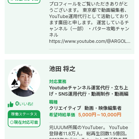
プロフィールをご覧いただきありがと
律」 ■バンダイナムコゲームス 様
うございます。 東京都で動画編集者、
ゲーム「太鼓の達人」ナムコオリジナ
YouTube運用代行として活動しており
ル「朱の旋律」 ※一般社団法人 全日
ます廣田と申します。 運営しているチ
本アミューズメント施設営業者協会連
ャンネル（一部） ・パター攻略チャン
合会（AOU）主催 第二回 「天下一音
ネル
ゲ祭」全国頂上決戦課題曲 ■スクウェ
https://www.youtube.com/@ARGOLFputt
ア・エニクス 様 ゲーム「Guns
・金太郎の年金、教えてもらってイイ
N’Souls」キャラクターソング
ですか?
「Hopeful World」 ■Rayark 様 携帯
https://www.youtube.com/@nenkin-
Appゲーム「Cytus」楽曲名「Secret
shiritai 2018年より株式会社横浜銀行
Garden」「Blessing Reunion」 etc...
池田 将之
に勤務し、 2021年11月より株式会社
Salesforceに転職。 2022年6月より副
対応業務
業で動画編集（Movie Hacks,アオの案
Youtubeチャンネル運営代行・立ち上
件獲得コンサル卒業）を始め、2023年
げ・SNS運用代行・動画制作・動画編
9月よりフリーランスとして活動してお
集
職種
0
ります。 最近は主に登録者10万以上の
いいね!
クリエイティブ
動画・映像編集者
チャンネルを4つの企画、サムネイル、
5,000円～10,000円
稼働ステータス
希望時給単価
動画編集、公開設定までを行っており
ます。 自身はプレイヤー兼ディレクタ
◎現在対応可能
元UUUM所属のYouTuber。 YouTube
ーとして8名を束ねていますので、 稼
登録者11.8万人。 総再生回数1.5億回。
働時間と月の納品本数も数多く対応す