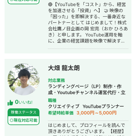
🔴【YouTubeを「コスト」から、経営
を加速させる「投資」へ】 🤝 映像の
「困った」を即解決する、一番身近な
パートナーとして はじめまして！株式
会社鷹ノ目企画の岡 宏亮（おか ひろあ
き）と申します。 YouTube運用を軸
に、企業の経営課題を映像で解決する
戦略的パートナーとして活動していま
す。 「YouTubeを始めたいが、何から
手をつければいい？」 「今の制作会社
の動画、もっと良くならない？」 「タ
大畑 龍太朗
クシー広告やプロモーション映像も検
討したい」 そんな言語化できていない
対応業務
段階の「些細な悩み」を、プロの視点
ランディングページ（LP）制作・作
で紐解くのが私の得意領域です。映像
成・Youtubeチャンネル運営代行・立
制作・分析・運用まで一気通貫で対応
ち上げ・ECサイト構築・ネットショッ
職種
0
できるからこそ、どんな角度のご相談
いいね!
プ作成代行・SEO対策・SNS運用代
クリエイティブ
YouTubeプランナー
にも「その場」で回答いたします。 🎥
行・記事作成代行・ライティング・翻
3,000円～5,000円
稼働ステータス
希望時給単価
映像歴8年。理論と実績に裏打ちされた
訳・ホームページ制作・作成・オウン
プロの視点 高校時代から映像制作を開
◎現在対応可能
ドメディア制作・構築・運用代行・動
はじめまして、プロフィールを読んで
始し、芸術系大学にて映像の歴史から
画制作・動画編集
頂きありがとうございます。 【経歴】
高度な応用技術まで4年間徹底的に学び