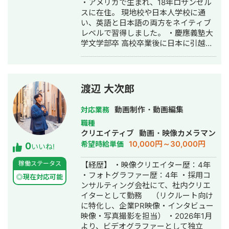
・アメリカで生まれ、18年ロサンゼル
ました。単に「動画を作る」だけでは
スに在住。 現地校や日本人学校に通
なく、「なぜその映像が必要なの
い、英語と日本語の両方をネイティブ
か？」という本質を追求し続けていま
レベルで習得しました。 ・慶應義塾大
す。 大学在学中からプロとしてキャリ
学文学部卒 高校卒業後に日本に引越
アをスタートし、現在は【企画・撮
し、慶應義塾大学に入学しました。 ・
影・編集・分析】までをワンストップ
自動車部品メーカー 新卒ながらも会社
で統括。累計5,000本以上の制作に携わ
の経営企画部に配属され、経理やイン
った知見を活かし、貴社の専属ディレ
フラ整理などの業務に携わりました。
クターとして伴走します。 📈【実績
渡辺 大次郎
・広告企業 インフルエンサー事業部で
１】運用リプレイスによる劇的な数値
オンライン広告やコンテンツ制作など
改善 他社から弊社へ運用を引き継いだ
動画制作・動画編集
対応業務
の業務に携わりました。 ・フリーラン
（リプレイス）結果、1年間で主要指標
職種
スとして活動 個人で発信をしながらク
を大幅に底上げしました。前代理店で
クリエイティブ
動画・映像カメラマン
ライアントから仕事をいただき、フリ
の停滞を打破し、「アルゴリズムに評
10,000円～30,000円
希望時給単価
0
ーランスとして現在は活動しておりま
価され、拡散される」チャンネルへと
いいね!
す。 【趣味・特技】 ・料理（ほぼ毎日
再構築します。 ▼ 運用リプレイス前後
稼働ステータス
【経歴】 ・映像クリエイター歴：4年
自炊） ・ダーツ（プロ資格あり） ・キ
の比較データ （※動画公開24時間後の
・フォトグラファー歴：4年 ・採用コ
ャンプ（年6回程度） ・バルーンアー
初動数値を比較） 📈 平均視聴維持率：
◎現在対応可能
ンサルティング会社にて、社内クリエ
ト（初級） ・お酒 ・カメラ 18年の在
39.8％ ⇒ 50.7％（★大台突破）
イターとして勤務 （リクルート向け
米経験、多数の経験やスキルは誰にも
YouTube評価の肝である「維持率」を
に特化し、企業PR映像・インタビュー
マネできるものではない、希少価値の
50％の大台に乗せたことで、プラット
映像・写真撮影を担当） ・2026年1月
高いものだと自負しております。 幅広
フォームからの評価を最大化。安定し
より、ビデオグラファーとして独立
いスキルや知識を用いてクライアント
て再生回数が伸び続けるチャンネルへ