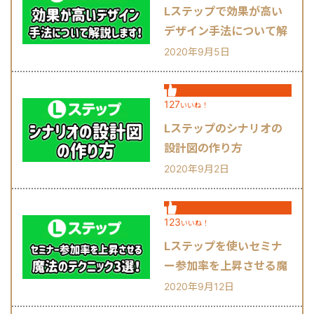
Lステップで効果が高い
デザイン手法について解
説します！
2020年9月5日
127
いいね！
Lステップのシナリオの
設計図の作り方
2020年9月2日
123
いいね！
Lステップを使いセミナ
ー参加率を上昇させる魔
法のテクニック3選！
2020年9月12日