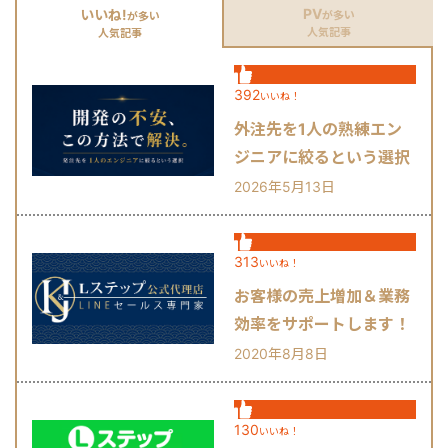
PV
いいね!
が多い
が多い
人気記事
人気記事
392
いいね！
外注先を1人の熟練エン
ジニアに絞るという選択
肢
2026年5月13日
313
いいね！
お客様の売上増加＆業務
効率をサポートします！
2020年8月8日
130
いいね！