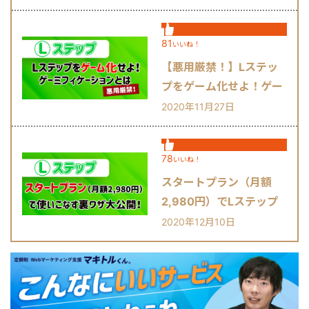
81
いいね！
【悪用厳禁！】Lステッ
プをゲーム化せよ！ゲー
ミフィケーションとは？
2020年11月27日
78
いいね！
スタートプラン（月額
2,980円）でLステップ
を使いこなす裏ワザ大公
2020年12月10日
開！