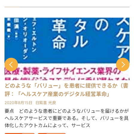
どのような「バリュー」を患者に提供できるか（書
L
評：「ヘルスケア産業のデジタル経営革命」
2020年8月15日
日紫喜 光良
2
学
要点 どのような患者にどのようなバリューを届けるかが
概
ヘルスケアサービスで重要である。そして、バリューを具
ッ
体化したアウトカムによって、サービス