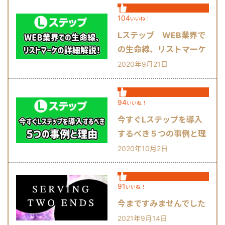
104
いいね！
Lステップ WEB業界で
の生命線、リストマーケ
の詳細解説！
2020年9月21日
94
いいね！
今すぐLステップを導入
するべき５つの事例と理
由
2020年10月2日
91
いいね！
今まですみませんでした
2021年9月14日