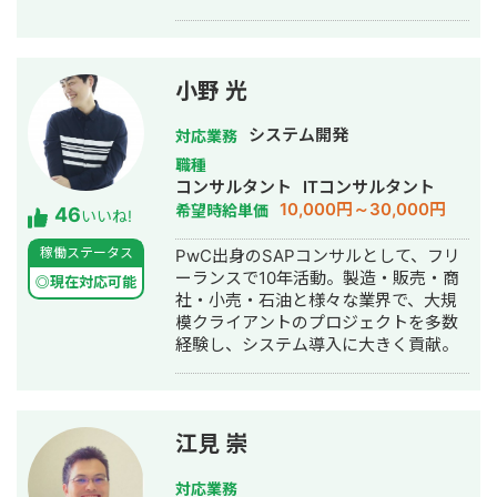
す。 HP/LP制作実績は100サイト以
上。パーソナルジム、土木工事会社、
不動産会社など多業種に対応してきま
した。SEO対策においては、ゼロから
小野 光
立ち上げた新規サイトをニッチ市場で
サービスキーワード検索1位に導き、月
システム開発
対応業務
間1.5万PV、月商500万円の売上を実現
職種
した実績があります。 エンジニア知識
コンサルタント
ITコンサルタント
を持ったSEOディレクターとして、大
10,000円～30,000円
希望時給単価
46
量のページを作成するようないわゆる
いいね!
データベース型のサイトの構築も得意
稼働ステータス
PwC出身のSAPコンサルとして、フリ
です。 競合が対応しきれないような細
ーランスで10年活動。製造・販売・商
かいキーワードまで対策して、お問合
◎現在対応可能
社・小売・石油と様々な業界で、大規
せにつなげる戦略でお客様の売上に貢
模クライアントのプロジェクトを多数
献します。 少し珍しいキャリアの特徴
経験し、システム導入に大きく貢献。
として、Fリーグ（フットサル日本トッ
プリーグ）のエスポラーダ北海道、バ
サジィ大分でプロ選手として活動しな
がらWeb制作の経験を積んできました
（バサジィ大分在籍時は完全プロ契約
江見 崇
のため1年間休職）。 アスリートとし
ての経験で培った「やると決めたら徹
対応業務