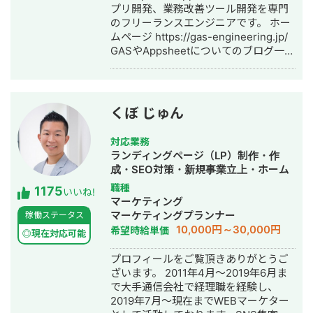
プリ開発、業務改善ツール開発を専門
のフリーランスエンジニアです。 ホー
ムページ https://gas-engineering.jp/
GASやAppsheetについてのブログ一覧
https://freelance-
meikan.com/freelance/554/blog/231
【開発のイメージが湧かない方へ】
Googleのサービスを使ったら、どんな
くぼ じゅん
感じに開発できるのかイメージが湧か
ないという方も大歓迎！ フワッとした
対応業務
イメージでも良いので「こんなことを
ランディングページ（LP）制作・作
したい」という内容を伝えて頂けれ
成・SEO対策・新規事業立上・ホーム
ば、その内容を実現するための方法を
ページ制作・作成・リスティング広告
職種
1175
具体的に提案させて頂きます。 一度ビ
いいね!
運用代行
マーケティング
デオ会議でお話してみませんか？もち
マーケティングプランナー
稼働ステータス
ろん無料です。 【Google Apps
10,000円～30,000円
希望時給単価
Script、Appsheetで開発するメリッ
◎現在対応可能
ト】 ★月々にかかる費用がタダ！
プロフィールをご覧頂きありがとうご
Googleアカウントさえあれば利用可能
ざいます。 2011年4月～2019年6月ま
なので月々にかかる費用が0円です。
で大手通信会社で経理職を経験し、
GASによる開発は、長期的にみて非常
2019年7月～現在までWEBマーケター
にお得です。 ★開発コストが低い