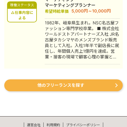
系クライアントを主に担当。 2024年11
マーケティングプランナー
稼働ステータス
月 これまでの経験を活かして独立し、
5,000円～10,000円
希望時給単価
株式会社プラマーケを設立。 ホームペ
△仕事内容に
ージ：https://plumarke.co.jp/ ■実績
よる
1982年、岐阜県生まれ。NSC名古屋フ
（※一部抜粋） #広告運用 ・出張買取
ァッション専門学校卒業。 ■ 株式会社
サービスにて、ROAS350%など、好調
ワールドストアパートナーズ入社 JR名
な事例が複数あり。 ・StockSun営業
古屋タカシマヤのメンズブランド販売
代行サービス「カリトルくん」、
員として入社。入社1年半で副店長に就
StockSunサロンの広告運用を担当。
任し、年間個人売上1億円を達成。営
・ベンチャー企業~大手企業のWebマ
業・接客の現場で顧客心理の掌握と売
ーケティング支援に携わり、Web広告
上最大化のノウハウを体得。7年間在
運用、LP制作を担当。費用対効果を
籍。 ■ 医療専門学校入学 勤務中のケ
1.5〜2倍に改善するなど多数。 #SEO
ガを機に医療業界への関心が高まり、
・インターン先にて自社サイトのSEO
26歳で退職。国家資格取得を目指し医
対策を1人で担当し、月間アクセス数を
他のフリーランスを探す
療短期大学へ入学。 ■ 柔道整復師 国
約7倍(3,000→約22,000)、月間問い合
家資格取得・整形外科入職 資格取得
わせ件数を1件から4〜5件まで成長。
後、岐阜県内の整形外科クリニックに
・人材系SEOメディアにてKW「商標名
入職。臨床の現場で集客・経営課題を
+評判」で1位、「転職エージェント お
肌で感じ、デジタルマーケティングへ
すすめ」で10位以内を獲得。
の関心が深まる。 ■ 誠美接骨院 創
#YouTube ・法人向けYouTubeチャン
業・FC学習塾 オーナー就任 岐阜県に
ネル運営に立ち上げ時から携わり、チ
「誠美接骨院」を開業。県下初の取り
運営会社
ャンネル登録者数4,000人、月間商談獲
利用規約
プライバシーポリシー