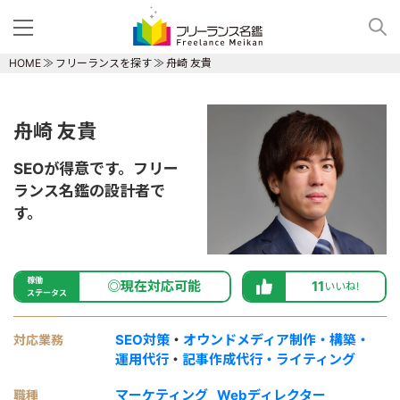
HOME
フリーランスを探す
舟崎 友貴
舟崎 友貴
SEOが得意です。フリー
ランス名鑑の設計者で
す。
稼働
◎現在対応可能
11
いいね!
ステータス
SEO対策
・
オウンドメディア制作・構築・
対応業務
運用代行
・
記事作成代行・ライティング
マーケティング
Webディレクター
職種