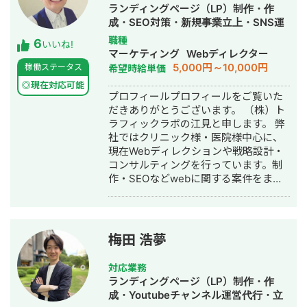
底的にやり抜く」精神で、お客様のプ
ランディングページ（LP）制作・作
ロジェクトに全力で取り組みます。
成・SEO対策・新規事業立上・SNS運
用代行・記事作成代行・ライティン
職種
6
いいね!
グ・翻訳・ホームページ制作・作成・
マーケティング
Webディレクター
バナー制作・デザイン・ロゴデザイ
5,000円～10,000円
稼働ステータス
希望時給単価
ン・作成・イラスト制作・リスティン
◎現在対応可能
グ広告運用代行
プロフィールプロフィールをご覧いた
だきありがとうございます。 （株）ト
ラフィックラボの江見と申します。 弊
社ではクリニック様・医院様中心に、
現在Webディレクションや戦略設計・
コンサルティングを行っています。制
作・SEOなどwebに関する案件をまる
っと丸投げしていただいても対応が可
能です。 緻密な戦略でクリニック様の
集客をお手伝いさせていただきます。
また、常にレスを早めに対応を心がけ
梅田 浩夢
ておりまして24時間365日対応が可能
です。 実際、弊社は地域名＋施術で上
対応業務
位表示が得意得意で、かなりの施術名
ランディングページ（LP）制作・作
をハックしています。 また、医療広告
成・Youtubeチャンネル運営代行・立
ガイドライン、薬機法にも対応した知