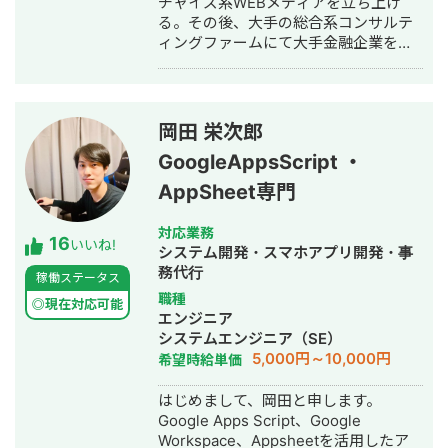
チャイズ系WEBメディアを立ち上げ
る。その後、大手の総合系コンサルテ
ィングファームにて大手金融企業を顧
客としたIT系、会計系のプロジェクト
を経て、2017年7月にStockSun株式会
社を創業。
岡田 栄次郎
GoogleAppsScript ・
AppSheet専門
対応業務
16
いいね!
システム開発・スマホアプリ開発・事
務代行
稼働ステータス
職種
◎現在対応可能
エンジニア
システムエンジニア（SE）
5,000円～10,000円
希望時給単価
はじめまして、岡田と申します。
Google Apps Script、Google
Workspace、Appsheetを活用したア