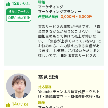
ち上げ・SEO対策・SNS運用代行・記
職種
129
見もあり安全性にも対応しておりま
いいね!
事作成代行・ライティング・ホームペ
マーケティング
す。 ■実績■ ・某美容系ビックワード
ージ制作・作成・リスティング広告運
マーケティングプランナー
稼働ステータス
で圏外→10位以内（半年） ・美容施術
用代行・オウンドメディア制作・構
3,000円～5,000円
希望時給単価
系ビッグワード 2位 ・新規患者数PV
◎現在対応可能
築・運用代行
が3ヶ月で２倍 ・半年で新規患者数が
買取サービスの集客が得意です。 「貴
1.5倍！
金属をなかなか掘り起こせない」 「毎
回相見積もりで負けて売上が伸びな
い」 「集客が上手くいっていない」 と
お悩みの方、お力添え出来る自信があ
ります。 お気軽にご相談いただけると
嬉しいです。 ■出張買取サービスの集
客成功事例 https://freelance-
meikan.com/freelance/355/blog/1175
■経歴・職歴 2020年6月〜 Webマー
ケ支援会社（当時社員7名）にインター
高見 誠治
ンとして参画し、案件獲得に向けた自
社集客（SEO・Web広告運用・LP制
対応業務
作・YouTubeチャンネル運用・メール
Youtubeチャンネル運営代行・立ち上
マーケティング等）を担当。 2022年3
げ・新規事業立上・SNS運用代行・動
月 名古屋大学理学部数学科卒。 2022
画制作・動画編集
職種
14
年4月〜 Webマーケ会社勤務。人材
いいね!
マーケティング