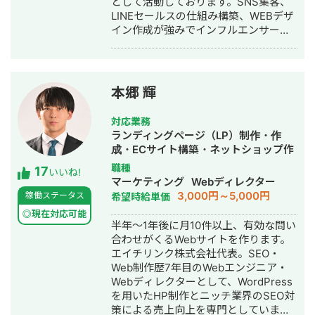
として活動しております。SNS集客、
Google WorkSpaceを元に開発するの
LINEセールスの仕組み構築、WEBデザ
で、作業量が少なく済み、その分コス
イン作成が強みでインフルエンサーの
トを抑えることができます。 ★他の
方のLINE構築や整体師の方のコンサル
Googleサービスとの連携ができるので
などの実績がございます。
自由度が高い Google WorkSpace間の
連携ができるので、用途に合わせて自
由度高くシステムを作ることができま
本郷 輝
す。 GAS、Appsheetの経験が豊富な
私に開発をお任せ頂ければ、御社の業
対応業務
務の効率化に貢献することが可能で
ランディングページ（LP）制作・作
す。是非宜しくお願い致します。 【無
成・ECサイト構築・ネットショップ作
料ヒアリング】 ★無料ヒアリング予約
成代行・SEO対策・記事作成代行・ラ
職種
17
フォーム★
いいね!
イティング・ホームページ制作・作
マーケティング
Webディレクター
https://forms.gle/f7DVaUkwYAMdyMxf7
成・オウンドメディア制作・構築・運
3,000円～5,000円
稼働ステータス
希望時給単価
用代行
◎現在対応可能
半年～1年後に月10件以上、有効な問い
合わせがくるWebサイトを作ります。
エイチリンク株式会社代表。SEO・
Web制作歴7年目のWebエンジニア・
Webディレクターとして、WordPress
を用いたHP制作とニッチ業界のSEO対
策による売上向上を専門としていま