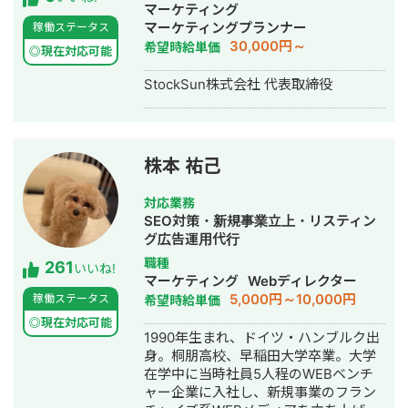
げ・ECサイト構築・ネットショップ作
マーケティング
成代行・SEO対策・新規事業立上・
マーケティングプランナー
稼働ステータス
SNS運用代行・ホームページ制作・作
30,000円～
希望時給単価
◎現在対応可能
成・リスティング広告運用代行・動画
制作・動画編集
StockSun株式会社 代表取締役
株本 祐己
対応業務
SEO対策・新規事業立上・リスティン
グ広告運用代行
職種
261
いいね!
マーケティング
Webディレクター
5,000円～10,000円
稼働ステータス
希望時給単価
◎現在対応可能
1990年生まれ、ドイツ・ハンブルク出
身。桐朋高校、早稲田大学卒業。大学
在学中に当時社員5人程のWEBベンチ
ャー企業に入社し、新規事業のフラン