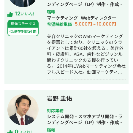
ンディングページ（LP）制作・作成・
Youtubeチャンネル運営代行・立ち上
職種
12
いいね!
げ・ECサイト構築・ネットショップ作
マーケティング
Webディレクター
成代行・SEO対策・新規事業立上・
5,000円～10,000円
稼働ステータス
希望時給単価
SNS運用代行・記事作成代行・ライテ
◎現在対応可能
ィング・ホームページ制作・作成・バ
美容クリニックのWebマーケティング
ナー制作・デザイン・ロゴデザイン・
を得意としており、クリニックのクラ
作成・リスティング広告運用代行・オ
イアントは累計60社を超える。美容外
ウンドメディア制作・構築・運用代
科・皮膚科、AGA、歯科などジャンル
行・動画制作・動画編集・営業代行
問わずクリニックの支援を行ってい
る。 2014年にWebマーケティング会社
フルスピード入社。動画マーケティン
グ事業部立ち上げや、PR・SNS・SEO
の部署マネージャーを務める。営業職
として社内MVPを獲得。4年間在籍し
独立。 独立後はフリーランスとなり、
岩野 圭佑
フロントエンドエンジニア兼総合Web
マーケターとして活動。現在はWebコ
対応業務
ンサルティング会社を創設し、法人と
システム開発・スマホアプリ開発・ラ
してStockSunに参画。
ンディングページ（LP）制作・作成・
Youtubeチャンネル運営代行・立ち上
職種
0
いいね!