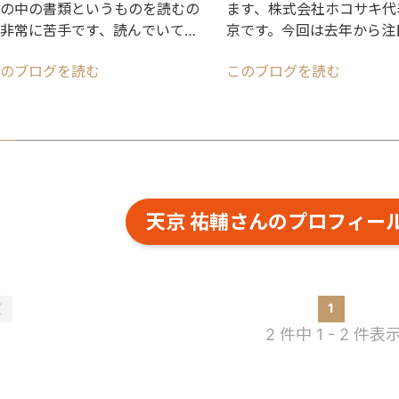
の中の書類というものを読むの
ます、株式会社ホコサキ代
非常に苦手です、読んでいても
京です。今回は去年から注
容が頭に入ってこないです例と
めているオープンソースソ
のブログを読む
このブログを読む
て、今回は新宿のや
Dify
天京 祐輔さんのプロフィー
1
2 件中 1 - 2 件表