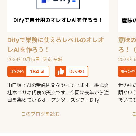
Difyで業務に使えるレベルのオレオ
意味の
レAIを作ろう！
ろ！（D
2024年9月15日
天京 祐輔
2024年
184
0
現在のPV
回
いいね！
現在のPV
山口県でAIの受託開発をやっています、株式会
世の中
社ホコサキ代表の天京です。今回は去年から注
類とい
目を集めているオープンソースソフトDify
でいて
て、今
このブログを読む