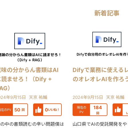
新着記事
意味の分からん書類はAI
Difyで業務に使える
読ませろ！（Dify +
のオレオレAIを作ろ
AG）
024年9月15日
天京 祐輔
2024年9月15日
天京 祐輔
184
現在の
50
0
現在のPV
回
いいね！
PV
回
の中の書類読むの辛い問題僕は
山口県でAIの受託開発を