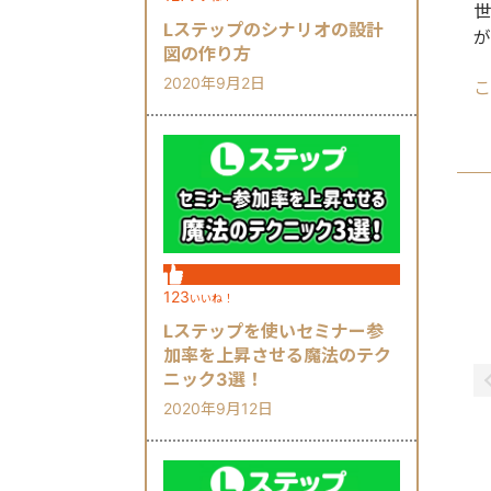
世
Lステップのシナリオの設計
が
図の作り方
内
2020年9月2日
こ
し
123
いいね！
Lステップを使いセミナー参
加率を上昇させる魔法のテク
ニック3選！
2020年9月12日