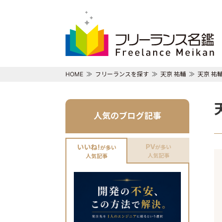
HOME
フリーランスを探す
天京 祐輔
天京 祐
人気のブログ記事
PV
いいね!
が多い
が多い
人気記事
人気記事