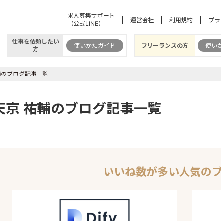
求人募集サポート
運営会社
利用規約
プラ
（公式LINE）
仕事を依頼したい
使いかたガイド
フリーランスの方
使い
方
輔のブログ記事一覧
天京 祐輔のブログ記事一覧
いいね数が多い人気の