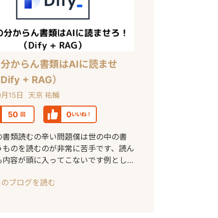
分からん書類はAIに読ませ
ify + RAG）
9月15日
天京 祐輔
50
0
回
いいね！
の書類読むの辛い問題僕は世の中の書
うものを読むのが非常に苦手です、読ん
も内容が頭に入ってこないです例とし
回は新宿のや
このブログを読む