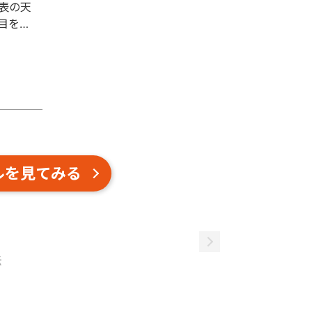
表の天
目を集
フト
ルを見てみる
示