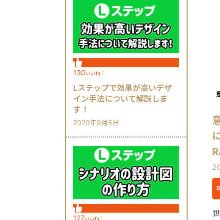
130
いいね！
Lステップで効果が高いデザ
イン手法について解説しま
す！
2020年9月5日
に
R
2
世
127
いいね！