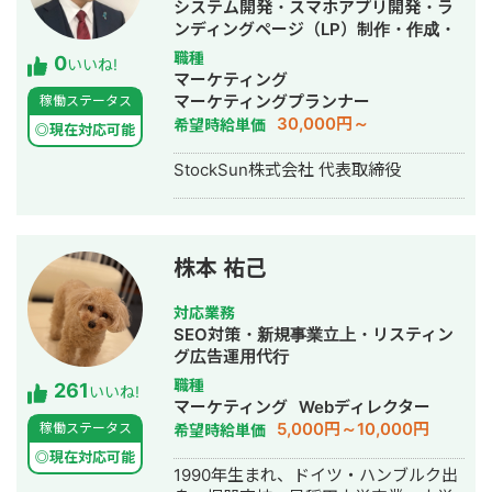
システム開発・スマホアプリ開発・ラ
してStockSunに参画。
ンディングページ（LP）制作・作成・
Youtubeチャンネル運営代行・立ち上
職種
0
いいね!
げ・ECサイト構築・ネットショップ作
マーケティング
成代行・SEO対策・新規事業立上・
マーケティングプランナー
稼働ステータス
SNS運用代行・ホームページ制作・作
30,000円～
希望時給単価
◎現在対応可能
成・リスティング広告運用代行・動画
制作・動画編集
StockSun株式会社 代表取締役
株本 祐己
対応業務
SEO対策・新規事業立上・リスティン
グ広告運用代行
職種
261
いいね!
マーケティング
Webディレクター
5,000円～10,000円
稼働ステータス
希望時給単価
◎現在対応可能
1990年生まれ、ドイツ・ハンブルク出