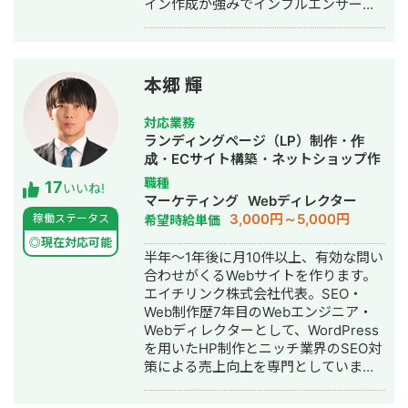
イン作成が強みでインフルエンサーの
ト」、およびボーイング向けの調達業
方のLINE構築や整体師の方のコンサル
務を担当 2022年 Schneider Electric
などの実績がございます。
入社：エネルギー分野（UPS）にて海
外サプライチェーンを担当 2022年 株
式会社LA ORG 創業：翻訳・Web制
本郷 輝
作・英語教育の3事業を軸に、グローバ
ル支援サービスを提供 🔗 各種リンク
対応業務
【公式サイト】https://la-org.com
ランディングページ（LP）制作・作
【ポートフォリオ】
成・ECサイト構築・ネットショップ作
https://www.portfolio.la-org.com
成代行・SEO対策・記事作成代行・ラ
職種
17
【Lancers】
いいね!
イティング・ホームページ制作・作
マーケティング
Webディレクター
https://www.lancers.jp/profile/oregonian
成・オウンドメディア制作・構築・運
3,000円～5,000円
稼働ステータス
希望時給単価
srsltid=AfmBOop2KwuI5Nr4TQFKMAkw
用代行
rmHXQjVdk 【CrowdWorks】
◎現在対応可能
半年～1年後に月10件以上、有効な問い
https://crowdworks.jp/public/employee
合わせがくるWebサイトを作ります。
【ココナラ】
エイチリンク株式会社代表。SEO・
https://coconala.com/users/2204682?
Web制作歴7年目のWebエンジニア・
srsltid=AfmBOoqYND8AKR3YqHKQ3-
Webディレクターとして、WordPress
BxWOkyg3sz0PsR36KnLqErFCjzVGkV4n
を用いたHP制作とニッチ業界のSEO対
策による売上向上を専門としていま
す。 HP/LP制作実績は100サイト以
上。パーソナルジム、土木工事会社、