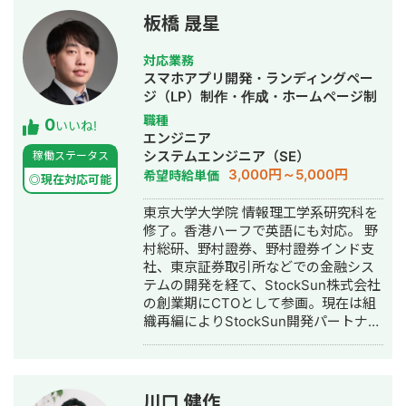
板橋 晟星
対応業務
スマホアプリ開発・ランディングペー
ジ（LP）制作・作成・ホームページ制
作・作成・バナー制作・デザイン・漫
職種
0
いいね!
画制作・AI活用
エンジニア
システムエンジニア（SE）
稼働ステータス
3,000円～5,000円
希望時給単価
◎現在対応可能
東京大学大学院 情報理工学系研究科を
修了。香港ハーフで英語にも対応。 野
村総研、野村證券、野村證券インド支
社、東京証券取引所などでの金融シス
テムの開発を経て、StockSun株式会社
の創業期にCTOとして参画。現在は組
織再編によりStockSun開発パートナー
を務める。 武田塾の全国400校舎以上
で使われる塾生管理システムや、
StockSun自社サービスであるフリーラ
ンス名鑑、マッチングアプリのフェリ
川口 健作