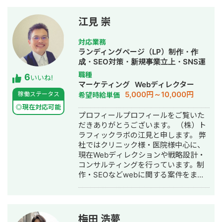
不動産会社など多業種に対応してきま
した。SEO対策においては、ゼロから
江見 崇
立ち上げた新規サイトをニッチ市場で
サービスキーワード検索1位に導き、月
対応業務
間1.5万PV、月商500万円の売上を実現
ランディングページ（LP）制作・作
した実績があります。 エンジニア知識
成・SEO対策・新規事業立上・SNS運
を持ったSEOディレクターとして、大
用代行・記事作成代行・ライティン
職種
6
量のページを作成するようないわゆる
いいね!
グ・翻訳・ホームページ制作・作成・
マーケティング
Webディレクター
データベース型のサイトの構築も得意
バナー制作・デザイン・ロゴデザイ
5,000円～10,000円
稼働ステータス
希望時給単価
です。 競合が対応しきれないような細
ン・作成・イラスト制作・リスティン
かいキーワードまで対策して、お問合
◎現在対応可能
グ広告運用代行
プロフィールプロフィールをご覧いた
せにつなげる戦略でお客様の売上に貢
だきありがとうございます。 （株）ト
献します。 少し珍しいキャリアの特徴
ラフィックラボの江見と申します。 弊
として、Fリーグ（フットサル日本トッ
社ではクリニック様・医院様中心に、
プリーグ）のエスポラーダ北海道、バ
現在Webディレクションや戦略設計・
サジィ大分でプロ選手として活動しな
コンサルティングを行っています。制
がらWeb制作の経験を積んできました
作・SEOなどwebに関する案件をまる
（バサジィ大分在籍時は完全プロ契約
っと丸投げしていただいても対応が可
のため1年間休職）。 アスリートとし
能です。 緻密な戦略でクリニック様の
ての経験で培った「やると決めたら徹
集客をお手伝いさせていただきます。
底的にやり抜く」精神で、お客様のプ
また、常にレスを早めに対応を心がけ
ロジェクトに全力で取り組みます。
梅田 浩夢