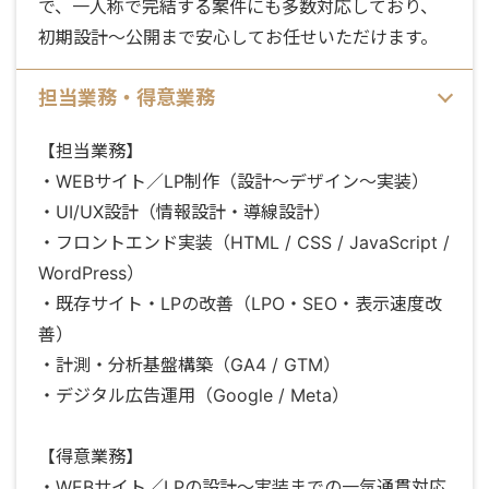
で、一人称で完結する案件にも多数対応しており、
初期設計〜公開まで安心してお任せいただけます。
担当業務・得意業務
【担当業務】
・WEBサイト／LP制作（設計〜デザイン〜実装）
・UI/UX設計（情報設計・導線設計）
・フロントエンド実装（HTML / CSS / JavaScript /
WordPress）
・既存サイト・LPの改善（LPO・SEO・表示速度改
善）
・計測・分析基盤構築（GA4 / GTM）
・デジタル広告運用（Google / Meta）
【得意業務】
・WEBサイト／LPの設計〜実装までの一気通貫対応