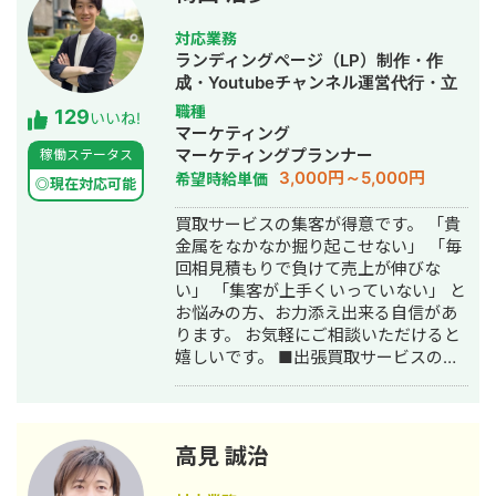
ておりまして24時間365日対応が可能
です。 実際、弊社は地域名＋施術で上
対応業務
位表示が得意得意で、かなりの施術名
ランディングページ（LP）制作・作
をハックしています。 また、医療広告
成・Youtubeチャンネル運営代行・立
ガイドライン、薬機法にも対応した知
ち上げ・SEO対策・SNS運用代行・記
職種
129
見もあり安全性にも対応しておりま
いいね!
事作成代行・ライティング・ホームペ
マーケティング
す。 ■実績■ ・某美容系ビックワード
ージ制作・作成・リスティング広告運
マーケティングプランナー
稼働ステータス
で圏外→10位以内（半年） ・美容施術
用代行・オウンドメディア制作・構
3,000円～5,000円
希望時給単価
系ビッグワード 2位 ・新規患者数PV
◎現在対応可能
築・運用代行
が3ヶ月で２倍 ・半年で新規患者数が
買取サービスの集客が得意です。 「貴
1.5倍！
金属をなかなか掘り起こせない」 「毎
回相見積もりで負けて売上が伸びな
い」 「集客が上手くいっていない」 と
お悩みの方、お力添え出来る自信があ
ります。 お気軽にご相談いただけると
嬉しいです。 ■出張買取サービスの集
客成功事例 https://freelance-
meikan.com/freelance/355/blog/1175
■経歴・職歴 2020年6月〜 Webマー
ケ支援会社（当時社員7名）にインター
高見 誠治
ンとして参画し、案件獲得に向けた自
社集客（SEO・Web広告運用・LP制