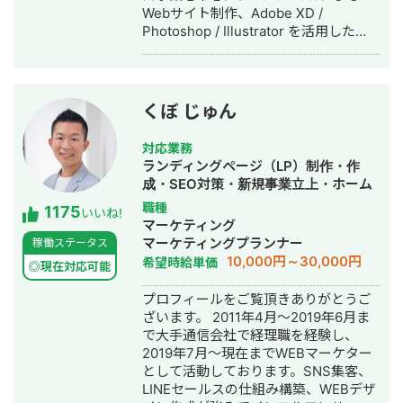
Webサイト制作、Adobe XD /
Photoshop / Illustrator を活用した
Webデザイン制作を展開しています。
また、英語学習支援にも力を入れてお
り、小中学生向けの英語学習塾を経営
しています。 現在は、世界シェア第4
くぼ じゅん
位のグローバル製薬メーカー日本法人
様をはじめ、プライム市場上場企業グ
対応業務
ループ会社様、NASDAQ上場を控える
ランディングページ（LP）制作・作
ベンチャー企業様など、業界を問わず
成・SEO対策・新規事業立上・ホーム
多くのクライアントと取引実績があり
ページ制作・作成・リスティング広告
職種
1175
ます。 クラウドソーシング（Lancers
いいね!
運用代行
マーケティング
／CrowdWorks／ココナラ）でも継続
マーケティングプランナー
稼働ステータス
的にご依頼をいただいており、SSサロ
10,000円～30,000円
希望時給単価
ンを通じては翻訳・リサーチ・海外対
◎現在対応可能
応等、専門性の高い案件も多くご相談
プロフィールをご覧頂きありがとうご
いただいています。 📌 経歴 2015年 神
ざいます。 2011年4月～2019年6月ま
戸市外国語大学 英米学科 卒業 2015年
で大手通信会社で経理職を経験し、
三井倉庫HD 入社：アメリカ・マレー
2019年7月～現在までWEBマーケター
シアにて物流・フォワーディング業務
として活動しております。SNS集客、
に従事 2020年 三菱重工業 入社：国産
LINEセールスの仕組み構築、WEBデザ
ジェット機「MRJ／スペースジェッ