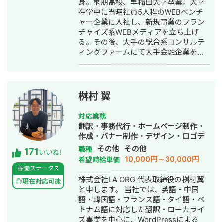
身。桐朋高校、早稲田大学卒業。大学
在学中に当時社員5人程のWEBベンチ
ャー企業に入社し、新規事業のフラン
チャイズ系WEBメディアを立ち上げ
る。その後、大手の総合系コンサルテ
ィングファームにて大手金融企業を顧
客としたIT系、会計系のプロジェクト
を経て、2017年7月にStockSun株式会
社を創業。
桝村 翼
対応業務
翻訳・事務代行・ホームページ制作・
作成・バナー制作・デザイン・ロゴデ
ザイン・作成・イラスト制作
その他
その他
職種
171
いいね!
10,000円～30,000円
希望時給単価
稼働ステータス
株式会社LA ORG 代表取締役の桝村翼
◎現在対応可能
と申します。 当社では、英語・中国
語・韓国語・フランス語・タイ語・ベ
トナム語に対応した翻訳・ローカライ
ズ事業を中心に、WordPressによる