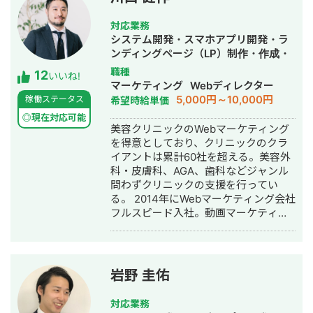
恋、年収チャンネルの転職者と企業の
マッチングサービスである年収スカウ
対応業務
トなど数十のサービスを1人でサクっと
システム開発・スマホアプリ開発・ラ
開発。近年はChatGPTを用いたチャッ
ンディングページ（LP）制作・作成・
トボットやパワポスライド自動生成シ
Youtubeチャンネル運営代行・立ち上
職種
12
ステム等、AIを活用したシステムも多
いいね!
げ・ECサイト構築・ネットショップ作
マーケティング
Webディレクター
数開発している。 チームを組んで複数
成代行・SEO対策・新規事業立上・
5,000円～10,000円
稼働ステータス
希望時給単価
人で開発すると品質が落ちやすいた
SNS運用代行・記事作成代行・ライテ
め、要件定義からプログラミング含め
◎現在対応可能
ィング・ホームページ制作・作成・バ
美容クリニックのWebマーケティング
自身1人で全て完結することにより、１
ナー制作・デザイン・ロゴデザイン・
を得意としており、クリニックのクラ
つ１つのシステムの品質にこだわって
作成・リスティング広告運用代行・オ
イアントは累計60社を超える。美容外
開発する方針をとっている。開発速度
ウンドメディア制作・構築・運用代
科・皮膚科、AGA、歯科などジャンル
も早く、品質の良いサービスを最速か
行・動画制作・動画編集・営業代行
問わずクリニックの支援を行ってい
つ他より安い価格で開発できる。 得意
る。 2014年にWebマーケティング会社
領域はAI開発・Web開発・スマホアプ
フルスピード入社。動画マーケティン
リ・社内システムなどITシステム全般
グ事業部立ち上げや、PR・SNS・SEO
の開発。 インタビュー記事はこちら
の部署マネージャーを務める。営業職
として社内MVPを獲得。4年間在籍し
独立。 独立後はフリーランスとなり、
岩野 圭佑
フロントエンドエンジニア兼総合Web
マーケターとして活動。現在はWebコ
対応業務
ンサルティング会社を創設し、法人と