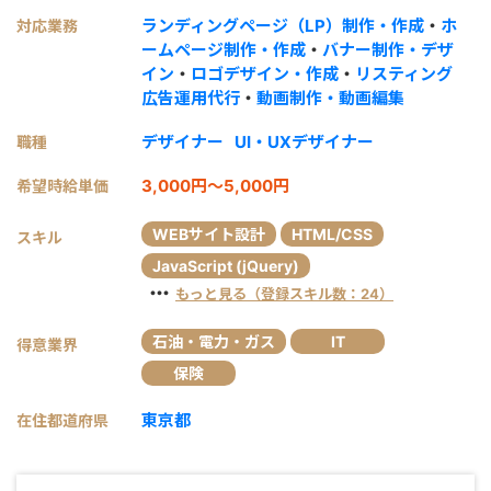
ランディングページ（LP）制作・作成
・
ホ
対応業務
ームページ制作・作成
・
バナー制作・デザ
イン
・
ロゴデザイン・作成
・
リスティング
広告運用代行
・
動画制作・動画編集
デザイナー
UI・UXデザイナー
職種
3,000円～5,000円
希望時給単価
WEBサイト設計
HTML/CSS
スキル
JavaScript (jQuery)
・・・
もっと見る（登録スキル数：24）
石油・電力・ガス
IT
得意業界
保険
東京都
在住都道府県