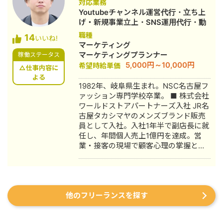
対応業務
作・YouTubeチャンネル運用・メール
Youtubeチャンネル運営代行・立ち上
マーケティング等）を担当。 2022年3
げ・新規事業立上・SNS運用代行・動
月 名古屋大学理学部数学科卒。 2022
画制作・動画編集
職種
14
年4月〜 Webマーケ会社勤務。人材
いいね!
マーケティング
系クライアントを主に担当。 2024年11
マーケティングプランナー
稼働ステータス
月 これまでの経験を活かして独立し、
5,000円～10,000円
希望時給単価
株式会社プラマーケを設立。 ホームペ
△仕事内容に
ージ：https://plumarke.co.jp/ ■実績
よる
1982年、岐阜県生まれ。NSC名古屋フ
（※一部抜粋） #広告運用 ・出張買取
ァッション専門学校卒業。 ■ 株式会社
サービスにて、ROAS350%など、好調
ワールドストアパートナーズ入社 JR名
な事例が複数あり。 ・StockSun営業
古屋タカシマヤのメンズブランド販売
代行サービス「カリトルくん」、
員として入社。入社1年半で副店長に就
StockSunサロンの広告運用を担当。
任し、年間個人売上1億円を達成。営
・ベンチャー企業~大手企業のWebマ
業・接客の現場で顧客心理の掌握と売
ーケティング支援に携わり、Web広告
上最大化のノウハウを体得。7年間在
運用、LP制作を担当。費用対効果を
籍。 ■ 医療専門学校入学 勤務中のケ
1.5〜2倍に改善するなど多数。 #SEO
ガを機に医療業界への関心が高まり、
・インターン先にて自社サイトのSEO
26歳で退職。国家資格取得を目指し医
対策を1人で担当し、月間アクセス数を
他のフリーランスを探す
療短期大学へ入学。 ■ 柔道整復師 国
約7倍(3,000→約22,000)、月間問い合
家資格取得・整形外科入職 資格取得
わせ件数を1件から4〜5件まで成長。
後、岐阜県内の整形外科クリニックに
・人材系SEOメディアにてKW「商標名