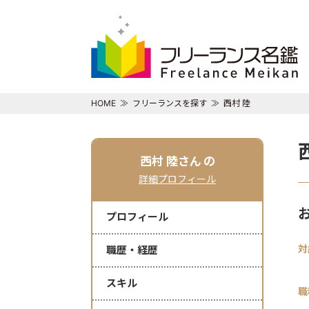
HOME
フリーランスを探す
西村 陸
西村 陸さん
の
詳細プロフィール
プロフィール
対
職歴・経歴
スキル
職