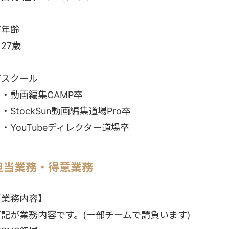
▼年齢
27歳
▼スクール
・動画編集CAMP卒
StockSun動画編集道場Pro卒
YouTubeディレクター道場卒
担当業務・得意業務
【業務内容】
下記が業務内容です。(一部チームで請負います)