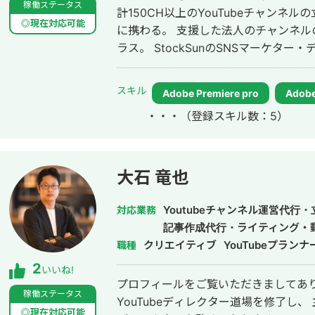
課題はあるが、何から手をつければい
稼働ステータス
計150CH以上のYouTubeチャンネル
別々にするのが面倒 地方在住で良質な
◎現在対応可能
に携わる。 支援した法人のチャンネ
つつ、本質的な改善をしたい 正直に、気
ラス。 StockSunのSNSマーケター・ディレクター・編集者が集まる500人の
可能なサービス一覧 Webサイト制作：ホームページ制作、LP制作 経営相談：
動画チームの統括を務める。
課題可視化・図解・優先順位整理・戦
スキル
ー・SNS投稿画像・ヘッダー・アイコン
Adobe Premiere pro
Adobe
用・商品紹介） 印刷物：名刺・パンフ
・・・
（登録スキル数：5）
記事、人事記事 その他：フロー図・組
可：GensparkをはじめとするAIツールの使
連絡方法 オンライン： 全国どこでも対応（Zo
大石 竜也
対面： 交通費をご負担いただける場合、全国対応可能 
セージをお送りください。 「どんな
Youtubeチャンネル運営代行
対応業務
けでも大歓迎です。初回は状況をお聞
記事作成代行・ライティング・
クリエイティブ
YouTubeプランナ
職種
2
いいね!
プロフィールをご覧いただきましてありがとうござ
稼働ステータス
YouTubeディレクター道場を修了し、
◎現在対応可能