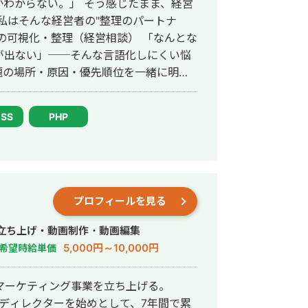
わからない。」 そう感じたまま、経営
が出ない」──そんな言語化しにくい悩
題の場所・原因・優先順位を一緒に明確
題が
ナー広告・SNS画像・名刺・パンフレ
CSS
PHP
イコン・ヘッダーなど、中小企業の販
します。 → 相談だけ・制作
題解決を経験。その後、身体障害を持ち
人社長として活動しています。 移動
プロフィールを見る
をオンラインで完結できる体制を整えて
t・チャットツールを駆使し、北海道から沖縄
行・立ち上げ・動画制作・動画編集
 「制約の中で最大の成
5,000円～10,000円
希望時給単価
日々実践してきたことであり、中小企業
ます。だからこそ、コスト・人手・時間
eマーケティング事業を立ち上げる。
ください 経営
ルのディレクターを始めとして、7年間で累