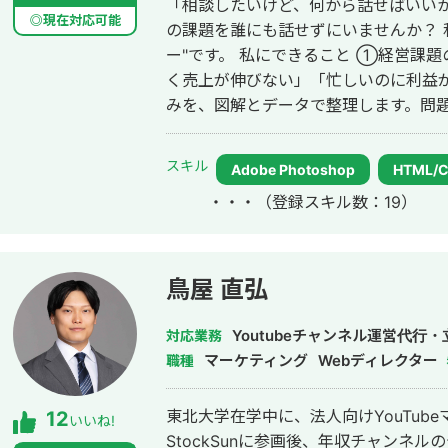
「相談したいけど、何から話せばいいか
◎現在対応可能
の課題を誰にも話せずにいませんか？ 私はそんな経営者の"整理のパートナ
ー"です。 私にできること ①経営課題の可視化・整理（経営相談） 「なんとな
く売上が伸びない」「忙しいのに利益
みを、図解とデータで整理します。問
にする、それが私の仕事の出発点です。 ②デザイン制作（実行支援） 課
見えたら、次は「動かす」フェーズ。バ
スキル
Adobe Photoshop
HTML/
ット・ショート動画・サムネイル・ア
・・・
（登録スキル数：19）
促・採用・ブランディングに必要なデザインを制作
だけ、どちらのご依頼も歓迎します。 私について 元大手企業の正社員として、
複数の事業部でプロジェクト推進・課
ながら独立し、小さなデザイン事務所の一
鳥屋 直弘
に制約があるため、すべてのやり取り
きました。Zoom・Google Mee
Youtubeチャンネル運営代
対応業務
まで全国の経営者・個人事業主をサポートしています。
マーケティング
Webディレクター
職種
果を出す」──これは障害を持つ私が
の経営改善と同じ考え方だと思ってい
東北大学在学中に、法人向けYouTub
12
いいね!
が限られた環境でもリアルな提案ができます。 こんな方にご連絡
StockSunに参画後、年収チャンネ