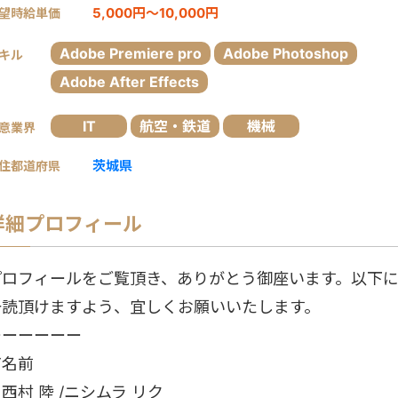
5,000円～10,000円
望時給単価
Adobe Premiere pro
Adobe Photoshop
キル
Adobe After Effects
IT
航空・鉄道
機械
意業界
茨城県
住都道府県
詳細プロフィール
プロフィールをご覧頂き、ありがとう御座います。以下
一読頂けますよう、宜しくお願いいたします。
ーーーーーー
▼名前
村 陸 /ニシムラ リク