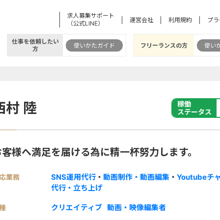
求人募集サポート
運営会社
利用規約
プラ
（公式LINE）
仕事を依頼したい
使いかたガイド
フリーランスの方
使い
方
西村 陸
稼働
ステータス
お客様へ満足を届ける為に精一杯努力します。
SNS運用代行
・
動画制作・動画編集
・
Youtube
応業務
代行・立ち上げ
クリエイティブ
動画・映像編集者
種