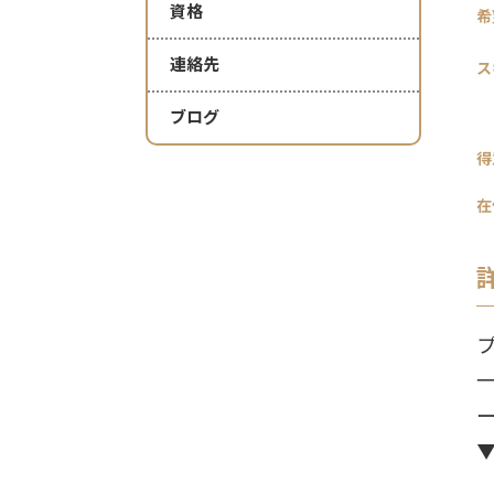
資格
希
連絡先
ス
ブログ
得
在
西