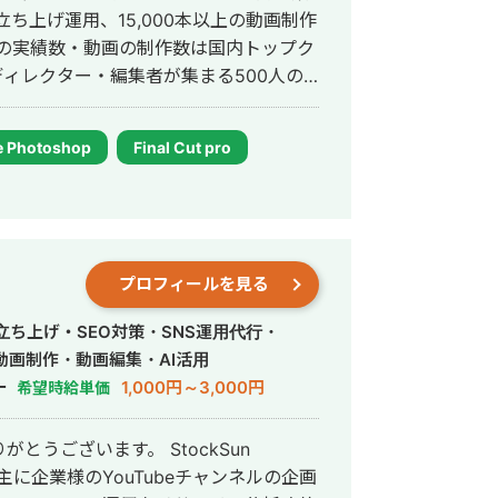
いかわからない デザインと経営の相談を
の立ち上げ運用、15,000本以上の動画制作
相談相手が見つからない コストを抑え
ルの実績数・動画の制作数は国内トップク
を使わず話せる相手を探している 対応
略立案サポート バナー制作：広告バナ
 動画制作： ショート動画（SNS・採
 Photoshop
Final Cut pro
レット・チラシ・会社案内 記事：金融
織図・提案資料のビジュアル化 AI使用
用経験があります。 対応エリア・
om / Google Meet / チャット）
プロフィールを見る
 まずはお気軽にメッ
相談ができますか？」という問い合わせだ
・立ち上げ・SEO対策・SNS運用代行・
きするだけのご相談も承ります。
動画制作・動画編集・AI活用
ー
1,000円～3,000円
希望時給単価
います。 StockSun
 主に企業様のYouTubeチャンネルの企画