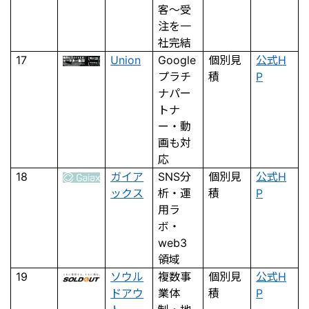
客〜受
注を一
社完結
17
Union
Google
個別見
公式H
プラチ
積
P
ナパー
トナ
ー・動
画も対
応
18
ガイア
SNS分
個別見
公式H
ックス
析・運
積
P
用ラ
ボ・
web3
領域
19
ソウル
複数事
個別見
公式H
ドアウ
業体
積
P