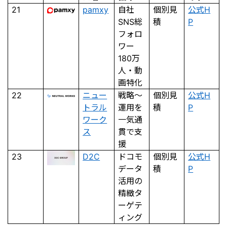
21
pamxy
自社
個別見
公式H
SNS総
積
P
フォロ
ワー
180万
人・動
画特化
22
ニュー
戦略〜
個別見
公式H
トラル
運用を
積
P
ワーク
一気通
ス
貫で支
援
23
D2C
ドコモ
個別見
公式H
データ
積
P
活用の
精緻タ
ーゲテ
ィング