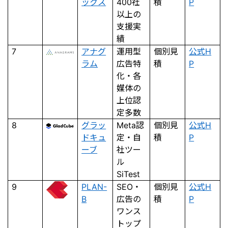
ックス
400社
積
P
以上の
支援実
績
7
アナグ
運用型
個別見
公式H
ラム
広告特
積
P
化・各
媒体の
上位認
定多数
8
グラッ
Meta認
個別見
公式H
ドキュ
定・自
積
P
ーブ
社ツー
ル
SiTest
9
PLAN-
SEO・
個別見
公式H
B
広告の
積
P
ワンス
トップ