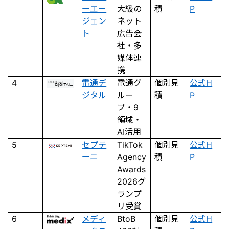
ーエー
大級の
積
P
ジェン
ネット
ト
広告会
社・多
媒体連
携
4
電通デ
電通グ
個別見
公式H
ジタル
ルー
積
P
プ・9
領域・
AI活用
5
セプテ
TikTok
個別見
公式H
ーニ
Agency
積
P
Awards
2026グ
ランプ
リ受賞
6
メディ
BtoB
個別見
公式H