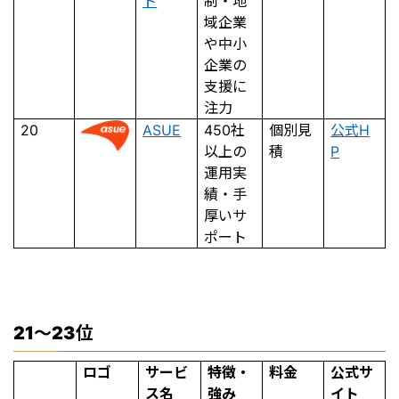
ト
制・地
域企業
や中小
企業の
支援に
注力
20
ASUE
450社
個別見
公式H
以上の
積
P
運用実
績・手
厚いサ
ポート
21〜23位
ロゴ
サービ
特徴・
料金
公式サ
ス名
強み
イト