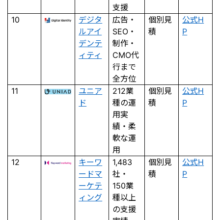
支援
10
デジタ
広告・
個別見
公式H
ルアイ
SEO・
積
P
デンテ
制作・
ィティ
CMO代
行まで
全方位
11
ユニア
212業
個別見
公式H
ド
種の運
積
P
用実
績・柔
軟な運
用
12
キーワ
1,483
個別見
公式H
ードマ
社・
積
P
ーケテ
150業
ィング
種以上
の支援