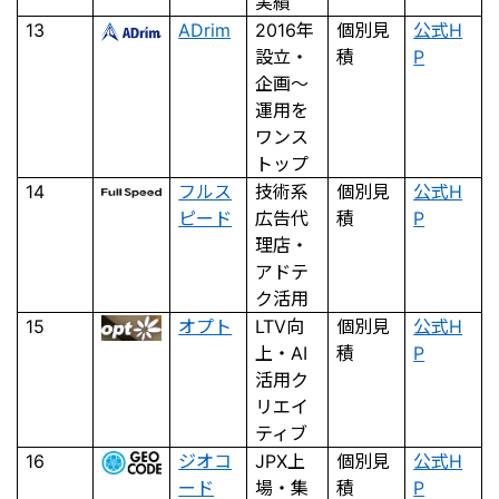
実績
13
ADrim
2016年
個別見
公式H
設立・
積
P
企画〜
運用を
ワンス
トップ
14
フルス
技術系
個別見
公式H
ピード
広告代
積
P
理店・
アドテ
ク活用
15
オプト
LTV向
個別見
公式H
上・AI
積
P
活用ク
リエイ
ティブ
16
ジオコ
JPX上
個別見
公式H
ード
場・集
積
P