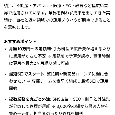
績）、不動産・アパレル・医療・EC・教育など幅広い業
界で活用されています。業界を問わず成果を出してきた実
績は、自社と近い領域での運用ノウハウが期待できること
を意味します。
おすすめポイント
月額10万円〜の定額制
: 手数料型で広告費が増えるたび
に費用がかさむ不安 → 定額制で予算が読め、稼働時間
は翌月へ最大2ヶ月繰り越し可能
最短5日でスタート
: 繁忙期や新商品ローンチに間に合
わせたい → 専属チームを素早く組成し最短5日で運用
開始
複数業務を丸ごと外注
: SNS広告・SEO・制作と外注先
が分散して管理が煩雑 → 3,000名の網から最適人材を
集め一元化、担当者の当たり外れを抑制