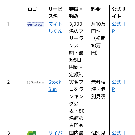
ロゴ
サービ
特徴・
料金
公式サ
ス名
強み
イト
1
マキト
3,000
月10万
公式H
ルくん
名のフ
円〜
P
リーラ
（初期
ンス
10万
網・最
円）
短5日
開始・
定額制
2
Stock
実名プ
無料相
公式H
Sun
ロをラ
談・個
P
ンキン
別見積
グ公
表・80
名超の
専門家
3
サイバ
国内最
個別見
公式H